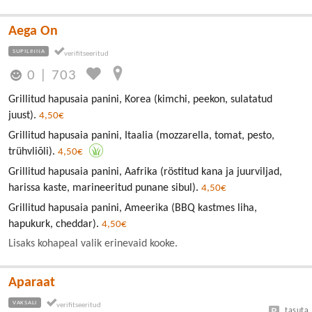
Aega On
SUPILINNA
0
|
703
Grillitud hapusaia panini, Korea (kimchi, peekon, sulatatud
juust).
4,50€
Grillitud hapusaia panini, Itaalia (mozzarella, tomat, pesto,
trühvliõli).
4,50€
Grillitud hapusaia panini, Aafrika (röstitud kana ja juurviljad,
harissa kaste, marineeritud punane sibul).
4,50€
Grillitud hapusaia panini, Ameerika (BBQ kastmes liha,
hapukurk, cheddar).
4,50€
Lisaks kohapeal valik erinevaid kooke.
Aparaat
VAKSALI
tasuta