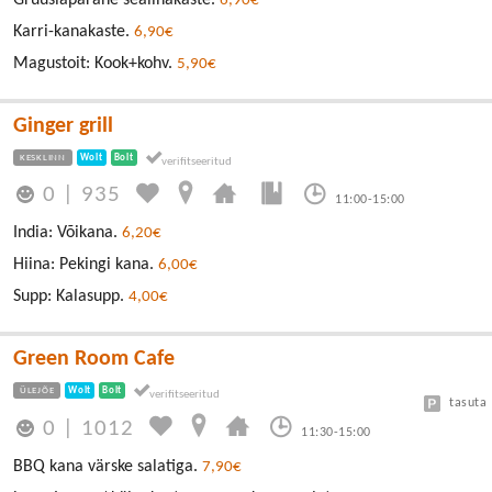
Gruusiapärane sealihakaste.
6,90€
Karri-kanakaste.
6,90€
Magustoit: Kook+kohv.
5,90€
Ginger grill
KESKLINN
Wolt
Bolt
0
|
935
11:00-15:00
India: Võikana.
6,20€
Hiina: Pekingi kana.
6,00€
Supp: Kalasupp.
4,00€
Green Room Cafe
ÜLEJÕE
Wolt
Bolt
tasuta
0
|
1012
11:30-15:00
BBQ kana värske salatiga.
7,90€