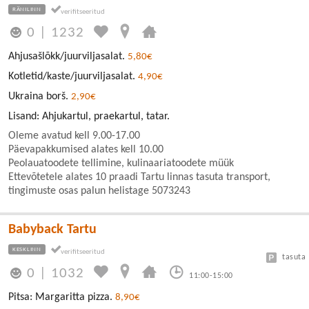
RÄNILINN
0
|
1232
Ahjusašlõkk/juurviljasalat.
5,80€
Kotletid/kaste/juurviljasalat.
4,90€
Ukraina borš.
2,90€
Lisand: Ahjukartul, praekartul, tatar.
Oleme avatud kell 9.00-17.00
Päevapakkumised alates kell 10.00
Peolauatoodete tellimine, kulinaariatoodete müük
Ettevõtetele alates 10 praadi Tartu linnas tasuta transport,
tingimuste osas palun helistage 5073243
Babyback Tartu
KESKLINN
tasuta
0
|
1032
11:00-15:00
Pitsa: Margaritta pizza.
8,90€