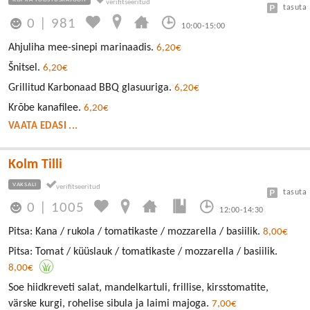
tasuta
0
|
981
10:00-15:00
Ahjuliha mee-sinepi marinaadis.
6,20€
Šnitsel.
6,20€
Grillitud Karbonaad BBQ glasuuriga.
6,20€
Krõbe kanafilee.
6,20€
VAATA EDASI ...
Kolm Tilli
VAKSALI
tasuta
0
|
1005
12:00-14:30
Pitsa: Kana / rukola / tomatikaste / mozzarella / basiilik.
8,00€
Pitsa: Tomat / küüslauk / tomatikaste / mozzarella / basiilik.
8,00€
Soe hiidkreveti salat, mandelkartuli, frillise, kirsstomatite,
värske kurgi, rohelise sibula ja laimi majoga.
7,00€