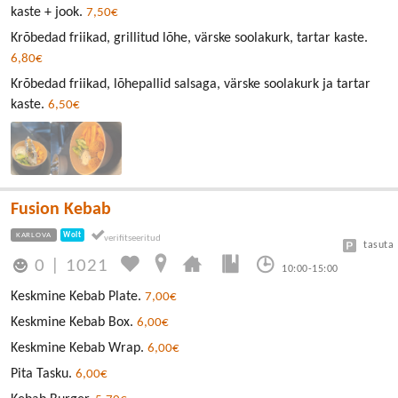
kaste + jook.
7,50€
Krõbedad friikad, grillitud lõhe, värske soolakurk, tartar kaste.
6,80€
Krõbedad friikad, lõhepallid salsaga, värske soolakurk ja tartar
kaste.
6,50€
Fusion Kebab
KARLOVA
Wolt
tasuta
0
|
1021
10:00-15:00
Keskmine Kebab Plate.
7,00€
Keskmine Kebab Box.
6,00€
Keskmine Kebab Wrap.
6,00€
Pita Tasku.
6,00€