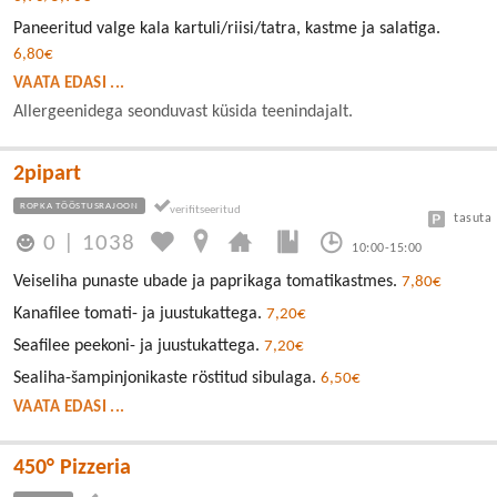
Paneeritud valge kala kartuli/riisi/tatra, kastme ja salatiga.
6,80€
VAATA EDASI ...
Allergeenidega seonduvast küsida teenindajalt.
2pipart
ROPKA TÖÖSTUSRAJOON
tasuta
0
|
1038
10:00-15:00
Veiseliha punaste ubade ja paprikaga tomatikastmes.
7,80€
Kanafilee tomati- ja juustukattega.
7,20€
Seafilee peekoni- ja juustukattega.
7,20€
Sealiha-šampinjonikaste röstitud sibulaga.
6,50€
VAATA EDASI ...
450° Pizzeria