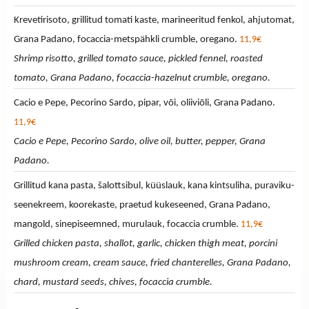
Krevetirisoto, grillitud tomati kaste, marineeritud fenkol, ahjutomat,
Grana Padano, focaccia-metspähkli crumble, oregano.
11,9€
Shrimp risotto, grilled tomato sauce, pickled fennel, roasted
tomato, Grana Padano, focaccia-hazelnut crumble, oregano.
Cacio e Pepe, Pecorino Sardo, pipar, või, oliiviõli, Grana Padano.
11,9€
Cacio e Pepe, Pecorino Sardo, olive oil, butter, pepper, Grana
Padano.
Grillitud kana pasta, šalottsibul, küüslauk, kana kintsuliha, puraviku-
seenekreem, koorekaste, praetud kukeseened, Grana Padano,
mangold, sinepiseemned, murulauk, focaccia crumble.
11,9€
Grilled chicken pasta, shallot, garlic, chicken thigh meat, porcini
mushroom cream, cream sauce, fried chanterelles, Grana Padano,
chard, mustard seeds, chives, focaccia crumble.