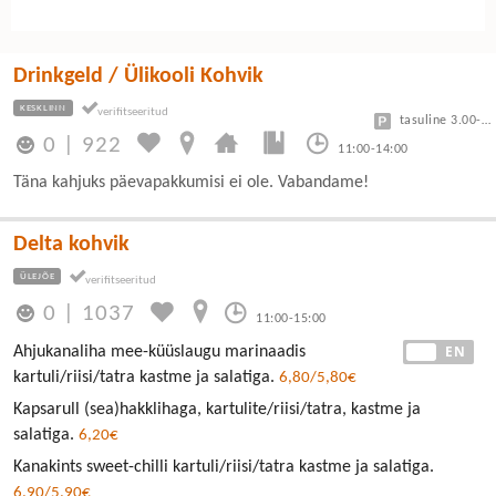
Drinkgeld / Ülikooli Kohvik
KESKLINN
tasuline 3.00-7.50
0
|
922
11:00-14:00
Täna kahjuks päevapakkumisi ei ole. Vabandame!
Delta kohvik
ÜLEJÕE
0
|
1037
11:00-15:00
EE
EN
Ahjukanaliha mee-küüslaugu marinaadis
kartuli/riisi/tatra kastme ja salatiga.
6,80/5,80€
Kapsarull (sea)hakklihaga, kartulite/riisi/tatra, kastme ja
salatiga.
6,20€
Kanakints sweet-chilli kartuli/riisi/tatra kastme ja salatiga.
6,90/5,90€