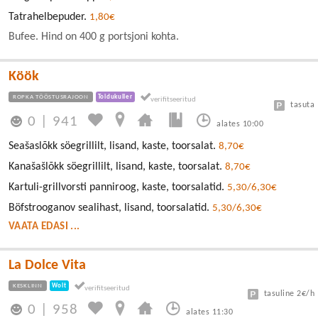
Tatrahelbepuder.
1,80€
Bufee. Hind on 400 g portsjoni kohta.
Köök
ROPKA TÖÖSTUSRAJOON
Toidukuller
tasuta
0
|
941
alates 10:00
Seašaslõkk söegrillilt, lisand, kaste, toorsalat.
8,70€
Kanašašlõkk söegrillilt, lisand, kaste, toorsalat.
8,70€
Kartuli-grillvorsti panniroog, kaste, toorsalatid.
5,30/6,30€
Böfstrooganov sealihast, lisand, toorsalatid.
5,30/6,30€
VAATA EDASI ...
La Dolce Vita
KESKLINN
Wolt
tasuline 2€/h
0
|
958
alates 11:30