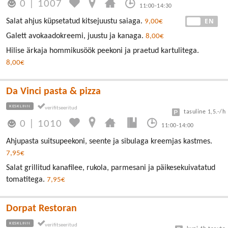
0
|
1007
11:00-14:30
EE
EN
Salat ahjus küpsetatud kitsejuustu saiaga.
9,00€
Galett avokaadokreemi, juustu ja kanaga.
8,00€
Hilise ärkaja hommikusöök peekoni ja praetud kartulitega.
8,00€
Da Vinci pasta & pizza
KESKLINN
tasuline 1,5.-/h
0
|
1010
11:00-14:00
Ahjupasta suitsupeekoni, seente ja sibulaga kreemjas kastmes.
7,95€
Salat grillitud kanafilee, rukola, parmesani ja päikesekuivatatud
tomatitega.
7,95€
Dorpat Restoran
KESKLINN