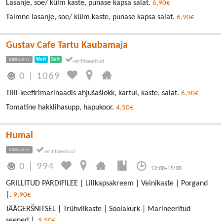
Lasanje, soe/ külm kaste, punase kapsa salat.
6,90€
Taimne lasanje, soe/ külm kaste, punase kapsa salat.
6,90€
Gustav Cafe Tartu Kaubamaja
KESKLINN
Wolt
Bolt
0
|
1069
Tilli-keefirimarinaadis ahjušašlõkk, kartul, kaste, salat.
6,90€
Tomatine hakklihasupp, hapukoor.
4,50€
Humal
KESKLINN
0
|
994
12:00-15:00
GRILLITUD PARDIFILEE | Lillkapsakreem | Veinikaste | Porgand
|.
9,90€
JÄÄGERŠNITSEL | Trühvlikaste | Soolakurk | Marineeritud
seened |.
9,50€