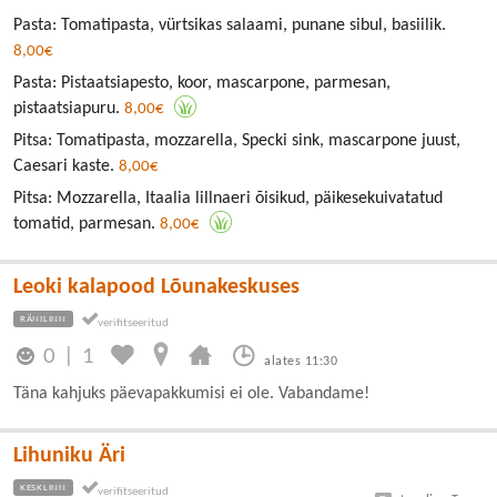
Pasta: Tomatipasta, vürtsikas salaami, punane sibul, basiilik.
8,00€
Pasta: Pistaatsiapesto, koor, mascarpone, parmesan,
pistaatsiapuru.
8,00€
Pitsa: Tomatipasta, mozzarella, Specki sink, mascarpone juust,
Caesari kaste.
8,00€
Pitsa: Mozzarella, Itaalia lillnaeri õisikud, päikesekuivatatud
tomatid, parmesan.
8,00€
Leoki kalapood Lõunakeskuses
RÄNILINN
0
|
1
alates 11:30
Täna kahjuks päevapakkumisi ei ole. Vabandame!
Lihuniku Äri
KESKLINN