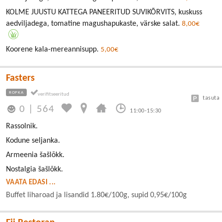
KOLME JUUSTU KATTEGA PANEERITUD SUVIKÕRVITS, kuskuss
aedviljadega, tomatine magushapukaste, värske salat.
8,00€
Koorene kala-mereannisupp.
5,00€
Fasters
ROPKA
tasuta
0
|
564
11:00-15:30
Rassolnik.
Kodune seljanka.
Armeenia šašlõkk.
Nostalgia šašlõkk.
VAATA EDASI ...
Buffet liharoad ja lisandid 1.80€/100g, supid 0,95€/100g