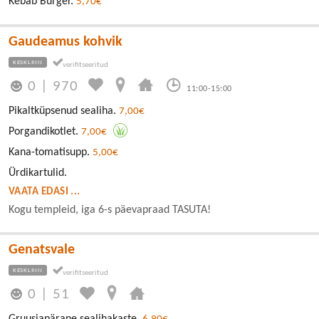
Kebab Burger.
5,70€
Gaudeamus kohvik
KESKLINN
0
|
970
11:00-15:00
Pikaltküpsenud sealiha.
7,00€
Porgandikotlet.
7,00€
Kana-tomatisupp.
5,00€
Ürdikartulid.
VAATA EDASI ...
Kogu templeid, iga 6-s päevapraad TASUTA!
Genatsvale
KESKLINN
0
|
51