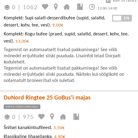
kuni 1h tasuta
0
|
1062
12:00-14:00
EE
EN
Komplekt: Supi-salati-desserdibufee (supid, salatid,
dessert, kohv, tee, vesi).
9,00€
Komplekt: Kogu bufee (praed, supid, salatid, dessert, kohv, tee,
vesi).
13,00€
Tegemist on automaatselt lisatud pakkumisega! See võib
mõnedel erijuhtudel siiski puududa. Lisainfot leiad Dorpati
kodulehelt.
Tegemist on automaatselt lisatud pakkumisega! See võib
mõnedel erijuhtudel siiski puududa. Näiteks kui söögikoht on
ootamatult broneeritud või suletud.
DuNord Ringtee 25 GoBus'i majas
ROPKA TÖÖSTUSRAJOON
0
|
975
Šnitsel kanakintsufileest.
5,50€
Klassikaline lihaseljanka.
4,90€