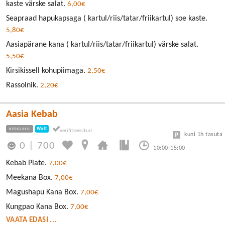
kaste värske salat.
6,00€
Seapraad hapukapsaga ( kartul/riis/tatar/friikartul) soe kaste.
5,80€
Aasiapärane kana ( kartul/riis/tatar/friikartul) värske salat.
5,50€
Kirsikissell kohupiimaga.
2,50€
Rassolnik.
2,20€
Aasia Kebab
KESKLINN
Wolt
kuni 1h tasuta
0
|
700
10:00-15:00
Kebab Plate.
7,00€
Meekana Box.
7,00€
Magushapu Kana Box.
7,00€
Kungpao Kana Box.
7,00€
VAATA EDASI ...