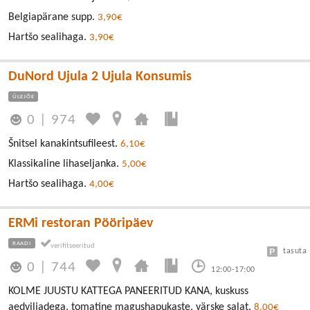
Belgiapärane supp.
3,90€
Hartšo sealihaga.
3,90€
DuNord Ujula 2 Ujula Konsumis
ÜLEJÕE
0
|
974
Šnitsel kanakintsufileest.
6,10€
Klassikaline lihaseljanka.
5,00€
Hartšo sealihaga.
4,00€
ERMi restoran Pööripäev
RAADI
tasuta
0
|
744
12:00-17:00
KOLME JUUSTU KATTEGA PANEERITUD KANA, kuskuss
aedviljadega, tomatine magushapukaste, värske salat.
8,00€