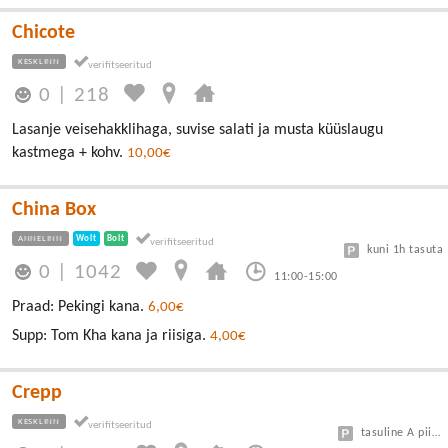
Chicote
KESKLINN
0
|
218
Lasanje veisehakklihaga, suvise salati ja musta küüslaugu
kastmega + kohv.
10,00€
China Box
ANNELINN
Wolt
Bolt
kuni 1h tasuta
0
|
1042
11:00-15:00
Praad: Pekingi kana.
6,00€
Supp: Tom Kha kana ja riisiga.
4,00€
Crepp
KESKLINN
tasuline A piirkond