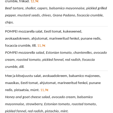
crumble, friikad.
12,9€
Beef tartare, shallot, capers, balsamico mayonnaise, pickled grilled
pepper, mustard seeds, chives, Grana Padano, focaccia crumble,
chips.
POMPEI mozzarella salat, Eesti tomat, kukeseened,
avokaadokreem, ahjutomat, marineeritud fenkol, punane redis,
focaccia crumble, till.
11,9€
POMPEI mozzarella salad, Estonian tomato, chanterelles, avocado
cream, roasted tomato, pickled fennel, red radish, focaccia
crumble, dill.
Mee ja kitsejuustu salat, avokaadokreem, balsamico majonees,
maasikas, Eesti tomat, ahjutomat, marineeritud fenkol, punane
redis, pistaatsia, münt.
11,9€
Honey and goat cheese salad, avocado cream, balsamico
mayonnaise, strawberry, Estonian tomato, roasted tomato,
pickled fennel, red radish, pistachio, mint.