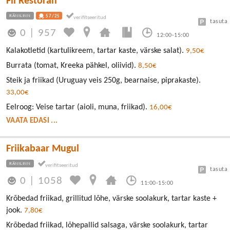
Fii Restoran
RÄNILINN
57/25
tasuta
0
|
957
12:00-15:00
Kalakotletid (kartulikreem, tartar kaste, värske salat).
9,50€
Burrata (tomat, Kreeka pähkel, oliivid).
8,50€
Steik ja friikad (Uruguay veis 250g, bearnaise, piprakaste).
33,00€
Eelroog: Veise tartar (aioli, muna, friikad).
16,00€
VAATA EDASI ...
Friikabaar Mugul
RÄNILINN
tasuta
0
|
1058
11:00-15:00
Krõbedad friikad, grillitud lõhe, värske soolakurk, tartar kaste +
jook.
7,80€
Krõbedad friikad, lõhepallid salsaga, värske soolakurk, tartar