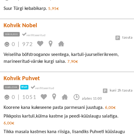
Suur Türgi kebabikarp.
5,95€
Kohvik Nobel
RÄNILINN
tasuta
0
|
972
Veiseliha böfstrooganov seentega, kartuli-juursellerikreem,
marineeritud-värske kurgi salsa.
7,90€
Kohvik Puhvet
KARLOVA
Wolt
kuni 2h tasuta
0
|
1051
alates 11:00
Koorene kana kukeseene pasta parmesani juustuga.
6,00€
Pikkpoiss kartuli,külma kastme ja peedi-küüslaugu salatiga.
6,00€
Tikka masala kastmes kana riisiga, lisandiks Puhveti küüslaugu