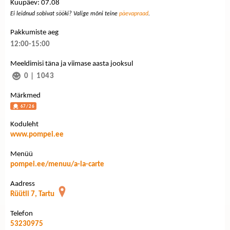
Kuupäev: 07.08
Ei leidnud sobivat sööki? Valige mõni teine
päevapraad
.
Pakkumiste aeg
12:00-15:00
Meeldimisi täna ja viimase aasta jooksul
0
|
1043
Märkmed
67/26
Koduleht
www.pompei.ee
Menüü
pompei.ee/menuu/a-la-carte
Aadress
Rüütli 7, Tartu
Telefon
53230975