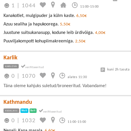
1
|
1044
11:00-15:00
Kanakotlet, mulgipuder ja külm kaste.
6,50€
Azuu sealiha ja hapukoorega.
5,50€
Juustune suitsukanasupp, kodune leib ürdivõiga.
4,00€
Puuviljakompott kohupiimakreemiga.
2,50€
Karlik
KARLOVA
kuni 2h tasuta
0
|
1070
alates 11:30
Täna oleme kahjuks suletud/broneeritud. Vabandame!
Kathmandu
KESKLINN
Wolt
Bolt
0
|
1032
11:00-15:00
Nepali: Kana masala.
6,60€