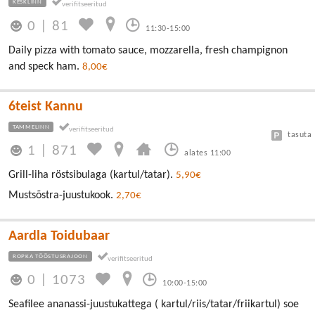
KESKLINN
0
|
81
11:30-15:00
Daily pizza with tomato sauce, mozzarella, fresh champignon
and speck ham.
8,00€
6teist Kannu
TAMMELINN
tasuta
1
|
871
alates 11:00
Grill-liha röstsibulaga (kartul/tatar).
5,90€
Mustsõstra-juustukook.
2,70€
Aardla Toidubaar
ROPKA TÖÖSTUSRAJOON
0
|
1073
10:00-15:00
Seafilee ananassi-juustukattega ( kartul/riis/tatar/friikartul) soe