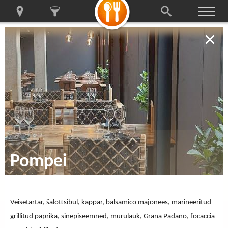
Pompei
Veisetartar, šalottsibul, kappar, balsamico majonees, marineeritud
grillitud paprika, sinepiseemned, murulauk, Grana Padano, focaccia