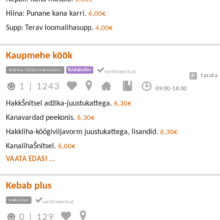
Hiina: Punane kana karri.
6,00€
Supp: Terav loomalihasupp.
4,00€
Kaupmehe köök
ROPKA TÖÖSTUSRAJOON
Toidukuller
tasuta
1
|
1243
09:00-16:00
HakkŠnitsel adžika-juustukattega.
6,30€
Kanavardad peekonis.
6,30€
Hakkliha-köögiviljavorm juustukattega, lisandid.
6,30€
KanalihaŠnitsel.
6,00€
VAATA EDASI ...
Kebab plus
KARLOVA
0
|
129