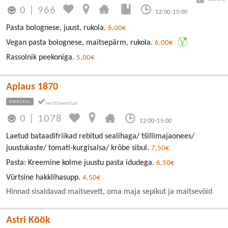
0
|
966
12:00-15:00
Pasta bolognese, juust, rukola.
6,00€
Vegan pasta bolognese, maitsepärm, rukola.
6,00€
Rassolnik peekoniga.
5,00€
Aplaus 1870
KESKLINN
0
|
1078
12:00-15:00
Laetud bataadifriikad rebitud sealihaga/ tšillimajaonees/
juustukaste/ tomati-kurgisalsa/ krõbe sibul.
7,50€
Pasta: Kreemine kolme juustu pasta idudega.
6,50€
Vürtsine hakklihasupp.
4,50€
Hinnad sisaldavad maitsevett, oma maja sepikut ja maitsevõid
Astri Köök