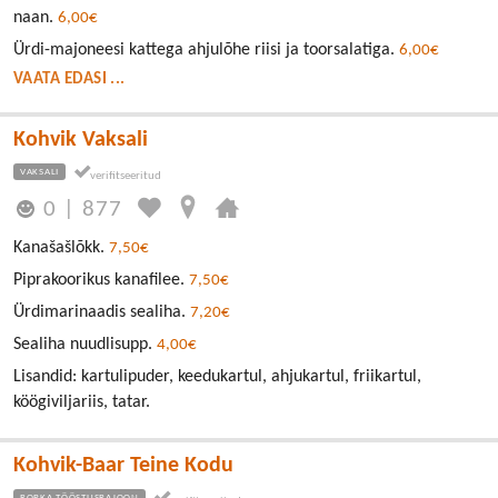
naan.
6,00€
Ürdi-majoneesi kattega ahjulõhe riisi ja toorsalatiga.
6,00€
VAATA EDASI ...
Kohvik Vaksali
VAKSALI
0
|
877
Kanašašlõkk.
7,50€
Piprakoorikus kanafilee.
7,50€
Ürdimarinaadis sealiha.
7,20€
Sealiha nuudlisupp.
4,00€
Lisandid: kartulipuder, keedukartul, ahjukartul, friikartul,
köögiviljariis, tatar.
Kohvik-Baar Teine Kodu
ROPKA TÖÖSTUSRAJOON