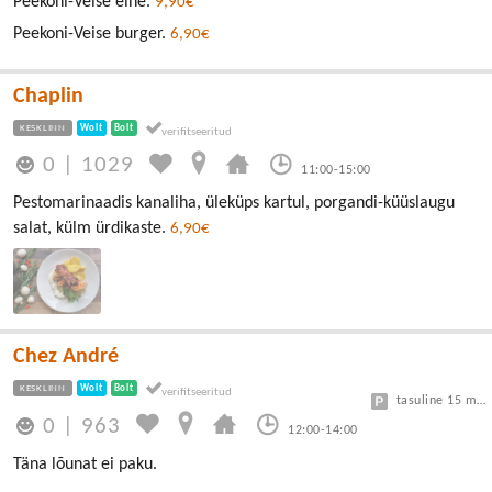
Peekoni-Veise eine.
9,90€
Peekoni-Veise burger.
6,90€
Chaplin
KESKLINN
Wolt
Bolt
0
|
1029
11:00-15:00
Pestomarinaadis kanaliha, üleküps kartul, porgandi-küüslaugu
salat, külm ürdikaste.
6,90€
Chez André
KESKLINN
Wolt
Bolt
tasuline 15 min tasuta, edasi 3€/h
0
|
963
12:00-14:00
Täna lõunat ei paku.