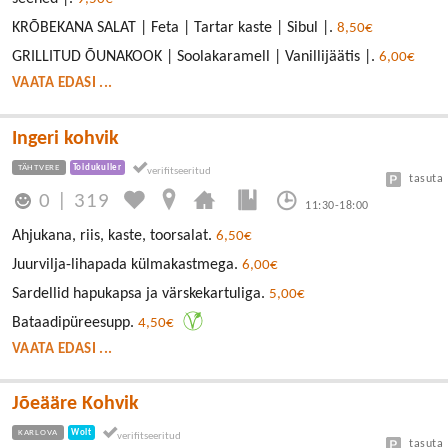
KRÕBEKANA SALAT | Feta | Tartar kaste | Sibul |.
8,50€
GRILLITUD ÕUNAKOOK | Soolakaramell | Vanillijäätis |.
6,00€
VAATA EDASI ...
Ingeri kohvik
TÄHTVERE
Toidukuller
tasuta
0
|
319
11:30-18:00
Ahjukana, riis, kaste, toorsalat.
6,50€
Juurvilja-lihapada külmakastmega.
6,00€
Sardellid hapukapsa ja värskekartuliga.
5,00€
Bataadipüreesupp.
4,50€
VAATA EDASI ...
Jõeääre Kohvik
KARLOVA
Wolt
tasuta