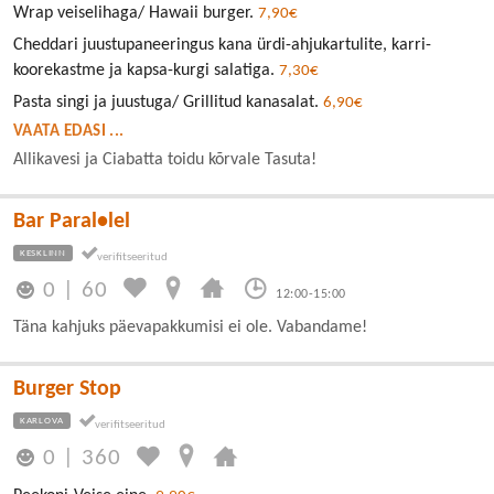
Wrap veiselihaga/ Hawaii burger.
7,90€
Cheddari juustupaneeringus kana ürdi-ahjukartulite, karri-
koorekastme ja kapsa-kurgi salatiga.
7,30€
Pasta singi ja juustuga/ Grillitud kanasalat.
6,90€
VAATA EDASI ...
Allikavesi ja Ciabatta toidu kõrvale Tasuta!
Bar Paral•lel
KESKLINN
0
|
60
12:00-15:00
Täna kahjuks päevapakkumisi ei ole. Vabandame!
Burger Stop
KARLOVA
0
|
360