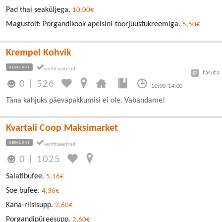
Pad thai seaküljega.
10,00€
Magustoit: Porgandikook apelsini-toorjuustukreemiga.
5,50€
Krempel Kohvik
KESKLINN
tasuta
0
|
526
10:00-14:00
Täna kahjuks päevapakkumisi ei ole. Vabandame!
Kvartali Coop Maksimarket
KESKLINN
0
|
1025
Salatibufee.
5,16€
Soe bufee.
4,36€
Kana-riisisupp.
2,60€
Porgandipüreesupp.
2,60€