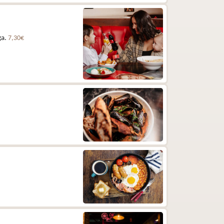
ga.
7,30€