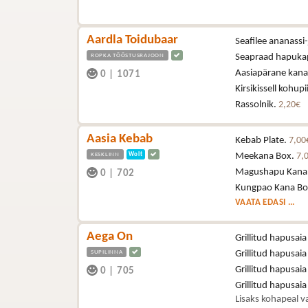
Aardla Toidubaar
Seafilee ananassi-
ROPKA TÖÖSTUSRAJOON
Seapraad hapukapsa
Aasiapärane kana (
0
|
1071
Kirsikissell kohup
Rassolnik.
2,20€
Aasia Kebab
Kebab Plate.
7,00
KESKLINN
Wolt
Meekana Box.
7,
Magushapu Kana
0
|
702
Kungpao Kana Bo
VAATA EDASI ...
Aega On
Grillitud hapusaia
SUPILINNA
Grillitud hapusaia
Grillitud hapusaia
0
|
705
Grillitud hapusai
Lisaks kohapeal va