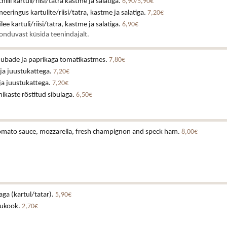
illi kartuli/riisi/tatra kastme ja salatiga.
6,90/5,90€
eeringus kartulite/riisi/tatra, kastme ja salatiga.
7,20€
lee kartuli/riisi/tatra, kastme ja salatiga.
6,90€
onduvast küsida teenindajalt.
e ubade ja paprikaga tomatikastmes.
7,80€
 ja juustukattega.
7,20€
 ja juustukattega.
7,20€
ikaste röstitud sibulaga.
6,50€
 tomato sauce, mozzarella, fresh champignon and speck ham.
8,00€
laga (kartul/tatar).
5,90€
tukook.
2,70€