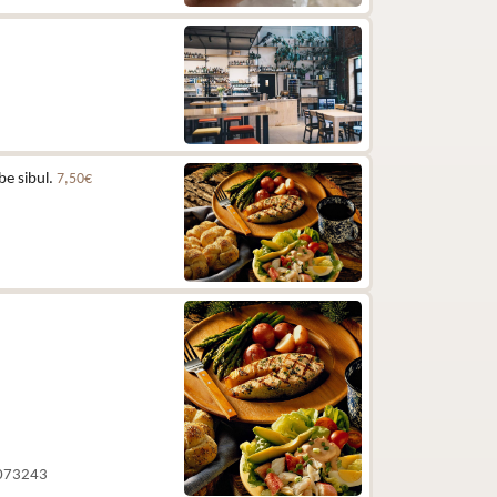
be sibul.
7,50€
 5073243