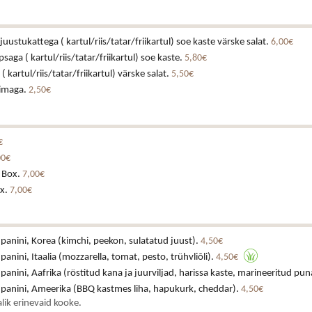
juustukattega ( kartul/riis/tatar/friikartul) soe kaste värske salat.
6,00€
ga ( kartul/riis/tatar/friikartul) soe kaste.
5,80€
 kartul/riis/tatar/friikartul) värske salat.
5,50€
iimaga.
2,50€
€
00€
 Box.
7,00€
x.
7,00€
 panini, Korea (kimchi, peekon, sulatatud juust).
4,50€
 panini, Itaalia (mozzarella, tomat, pesto, trühvliõli).
4,50€
 panini, Aafrika (röstitud kana ja juurviljad, harissa kaste, marineeritud pun
a panini, Ameerika (BBQ kastmes liha, hapukurk, cheddar).
4,50€
lik erinevaid kooke.