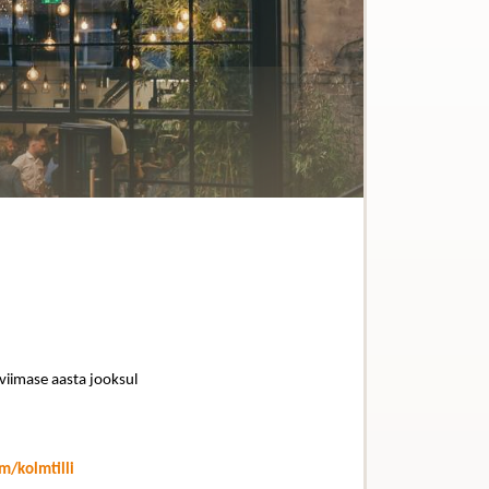
 viimase aasta jooksul
/kolmtilli