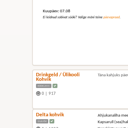
Kuupäev: 07.08
Ei leidnud sobivat sööki? Valige mõni teine
päevapraad
.
Drinkgeld / Ülikooli
Täna kahjuks päe
Kohvik
KESKLINN
0
|
917
Delta kohvik
Ahjukanaliha mee-
ÜLEJÕE
Kapsarull (sea)hak