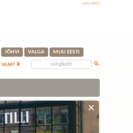
LOGI SISSE
JÕHVI
VALGA
MUU EESTI
KAART