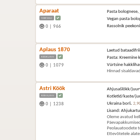
Aparaat
Pasta bolognese, 
VAKSALI
Vegan pasta bolo
Rassolnik peekon
0
|
966
Aplaus 1870
Laetud bataadifri
KESKLINN
Pasta: Kreemine 
Vürtsine hakklih
0
|
1079
Hinnad sisaldavad
Astri Köök
Ahjusašlõkk/juurv
RÄNILINN
Kotletid/kaste/juu
Ukraina borš.
2,9
0
|
1238
Lisand: Ahjukartul
Oleme avatud kel
Päevapakkumised 
Peolauatoodete t
Ettevõtetele alat