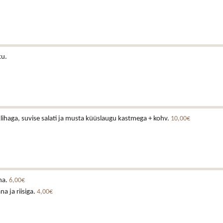
ku.
lihaga, suvise salati ja musta küüslaugu kastmega + kohv.
10,00€
na.
6,00€
a ja riisiga.
4,00€