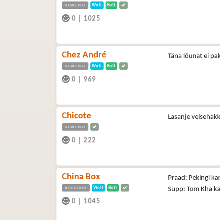
KESKLINN
Wolt
Bolt
0
|
1025
Chez André
Täna lõunat ei pa
KESKLINN
Wolt
Bolt
0
|
969
Chicote
Lasanje veisehakk
KESKLINN
0
|
222
China Box
Praad: Pekingi ka
ANNELINN
Wolt
Bolt
Supp: Tom Kha kan
0
|
1045