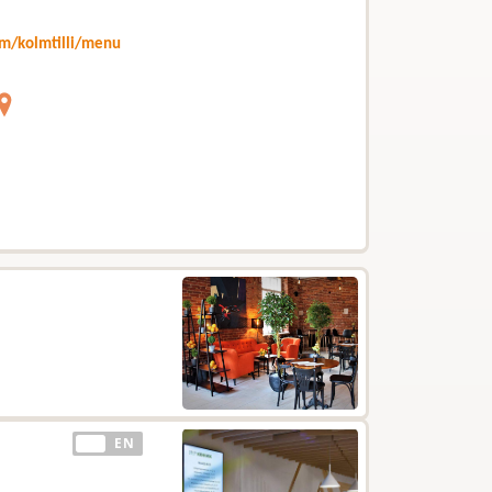
m/kolmtilli/menu
EE
EN