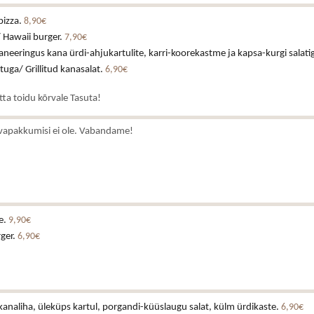
pizza.
8,90€
 Hawaii burger.
7,90€
neeringus kana ürdi-ahjukartulite, karri-koorekastme ja kapsa-kurgi salati
stuga/ Grillitud kanasalat.
6,90€
atta toidu kõrvale Tasuta!
vapakkumisi ei ole. Vabandame!
e.
9,90€
rger.
6,90€
analiha, üleküps kartul, porgandi-küüslaugu salat, külm ürdikaste.
6,90€