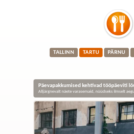
TALLINN
TARTU
PÄRNU
Päevapakkumised kehtivad tööpäeviti lõu
Alljärgnevalt näete varasemaid, nüüdseks ilmselt ae