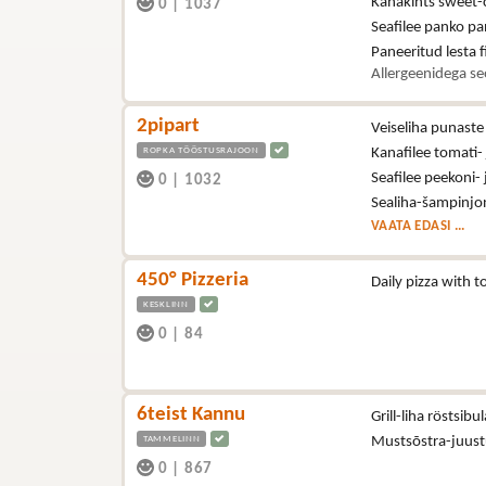
Kanakints sweet-ch
0
|
1037
Seafilee panko pan
Paneeritud lesta fi
Allergeenidega se
2pipart
Veiseliha punast
ROPKA TÖÖSTUSRAJOON
Kanafilee tomati-
Seafilee peekoni-
0
|
1032
Sealiha-šampinjon
VAATA EDASI ...
450° Pizzeria
Daily pizza with
KESKLINN
0
|
84
6teist Kannu
Grill-liha röstsibu
TAMMELINN
Mustsõstra-juus
0
|
867