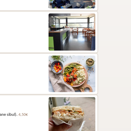
ane sibul).
4,50€