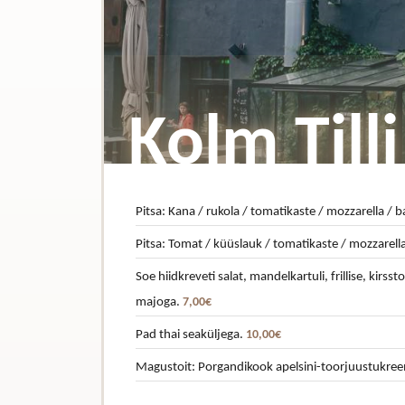
Kolm Tilli
Pitsa: Kana / rukola / tomatikaste / mozzarella / ba
Pitsa: Tomat / küüslauk / tomatikaste / mozzarella 
Soe hiidkreveti salat, mandelkartuli, frillise, kirsst
majoga.
7,00€
Pad thai seaküljega.
10,00€
Magustoit: Porgandikook apelsini-toorjuustukre