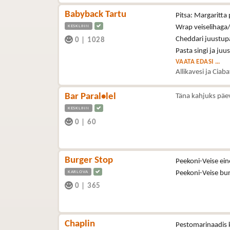
Babyback Tartu
Pitsa: Margaritta 
KESKLINN
Wrap veiselihaga/
Cheddari juustupa
0
|
1028
Pasta singi ja juu
VAATA EDASI ...
Allikavesi ja Ciab
Bar Paral•lel
Täna kahjuks päe
KESKLINN
0
|
60
Burger Stop
Peekoni-Veise ein
KARLOVA
Peekoni-Veise bu
0
|
365
Chaplin
Pestomarinaadis k