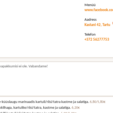
Menüü
www.facebook.co
Aadress
Kastani 42, Tartu
Telefon
+372 56277753
vapakkumisi ei ole. Vabandame!
küüslaugu marinaadis kartuli/riisi/tatra kastme ja salatiga.
6,80/5,80€
klihaga, kartulite/riisi/tatra, kastme ja salatiga.
6,20€