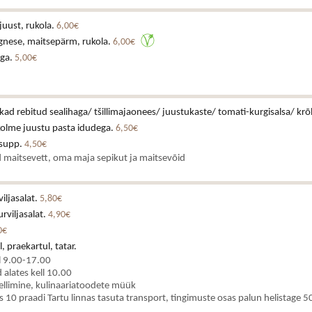
juust, rukola.
6,00€
gnese, maitsepärm, rukola.
6,00€
iga.
5,00€
ikad rebitud sealihaga/ tšillimajaonees/ juustukaste/ tomati-kurgisalsa/ krõ
kolme juustu pasta idudega.
6,50€
asupp.
4,50€
 maitsevett, oma maja sepikut ja maitsevõid
iljasalat.
5,80€
rviljasalat.
4,90€
0€
, praekartul, tatar.
l 9.00-17.00
alates kell 10.00
ellimine, kulinaariatoodete müük
es 10 praadi Tartu linnas tasuta transport, tingimuste osas palun helistage