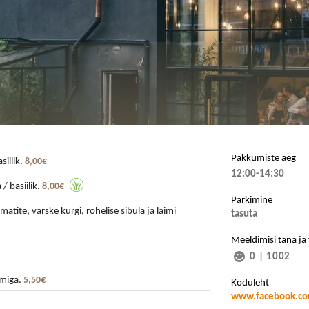
Pakkumiste aeg
siilik.
8,00€
12:00-14:30
/ basiilik.
8,00€
Parkimine
omatite, värske kurgi, rohelise sibula ja laimi
tasuta
Meeldimisi täna ja
0
|
1002
emiga.
5,50€
Koduleht
www.facebook.com