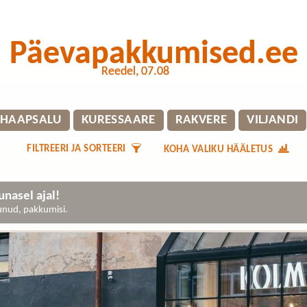
Päevapakkumised.ee
Reedel, 07.08
HAAPSALU
KURESSAARE
RAKVERE
VILJANDI
FILTREERI JA SORTEERI
KOHA VALIKU HÄÄLETUS
nasel ajal!
gunud, pakkumisi.