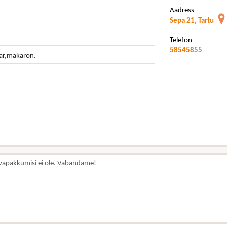
Aadress
Sepa 21, Tartu
Telefon
58545855
tar,makaron.
vapakkumisi ei ole. Vabandame!