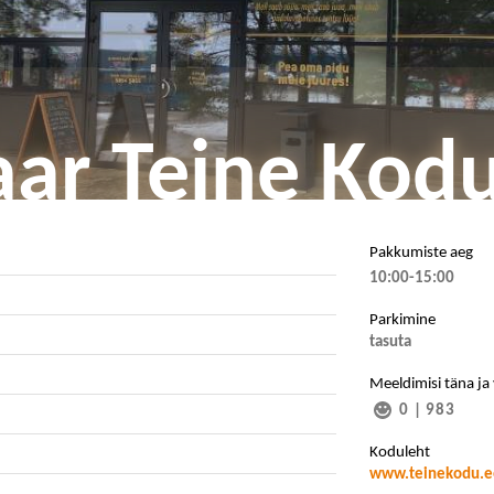
aar Teine Kod
Pakkumiste aeg
10:00-15:00
Parkimine
tasuta
Meeldimisi täna ja
0
|
983
Koduleht
www.teinekodu.e