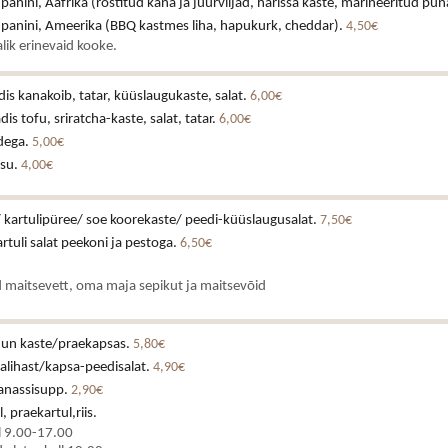
 panini, Aafrika (röstitud kana ja juurviljad, harissa kaste, marineeritud pun
a panini, Ameerika (BBQ kastmes liha, hapukurk, cheddar).
4,50€
lik erinevaid kooke.
dis kanakoib, tatar, küüslaugukaste, salat.
6,00€
dis tofu, sriratcha-kaste, salat, tatar.
6,00€
dega.
5,00€
isu.
4,00€
 kartulipüree/ soe koorekaste/ peedi-küüslaugusalat.
7,50€
tuli salat peekoni ja pestoga.
6,50€
 maitsevett, oma maja sepikut ja maitsevõid
ruun kaste/praekapsas.
5,80€
alihast/kapsa-peedisalat.
4,90€
anassisupp.
2,90€
, praekartul,riis.
l 9.00-17.00