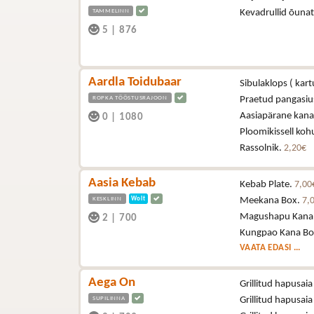
TAMMELINN
Kevadrullid õun
5
|
876
Aardla Toidubaar
Sibulaklops ( kartu
ROPKA TÖÖSTUSRAJOON
Praetud pangasiuse
Aasiapärane kana (
0
|
1080
Ploomikissell ko
Rassolnik.
2,20€
Aasia Kebab
Kebab Plate.
7,00
KESKLINN
Wolt
Meekana Box.
7,
Magushapu Kana
2
|
700
Kungpao Kana Bo
VAATA EDASI ...
Aega On
Grillitud hapusaia
SUPILINNA
Grillitud hapusaia