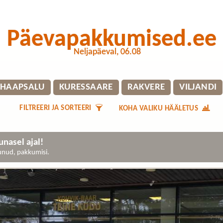
Päevapakkumised.ee
Neljapäeval, 06.08
HAAPSALU
KURESSAARE
RAKVERE
VILJANDI
FILTREERI JA SORTEERI
KOHA VALIKU HÄÄLETUS
nasel ajal!
gunud, pakkumisi.