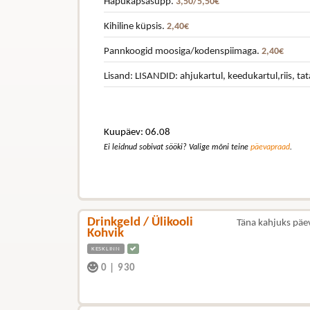
Hapukapsasupp.
3,50/5,50€
Kihiline küpsis.
2,40€
Pannkoogid moosiga/kodenspiimaga.
2,40€
Lisand: LISANDID: ahjukartul, keedukartul,riis, ta
Kuupäev: 06.08
Ei leidnud sobivat sööki? Valige mõni teine
päevapraad
.
Drinkgeld / Ülikooli
Täna kahjuks päe
Kohvik
KESKLINN
0
|
930