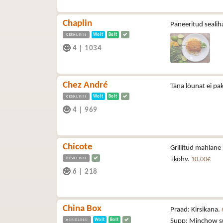
Chaplin
Paneeritud sealiha
KESKLINN
Wolt
Bolt
4
|
1034
Chez André
Täna lõunat ei pa
KESKLINN
Wolt
Bolt
4
|
969
Chicote
Grillitud mahlane 
KESKLINN
+kohv.
10,00€
6
|
218
China Box
Praad: Kirsikana.
ANNELINN
Wolt
Bolt
Supp: Minchow s