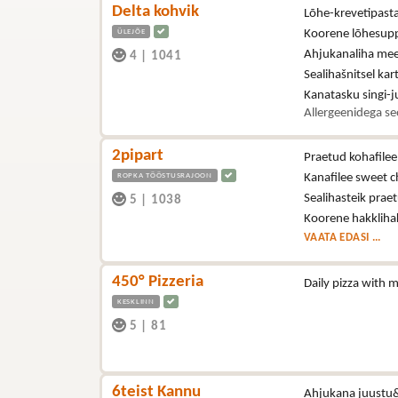
Delta kohvik
Lõhe-krevetipasta
ÜLEJÕE
Koorene lõhesup
Ahjukanaliha mee-
4
|
1041
Sealihašnitsel kart
Kanatasku singi-ju
Allergeenidega se
2pipart
Praetud kohafilee
ROPKA TÖÖSTUSRAJOON
Kanafilee sweet ch
Sealihasteik prae
5
|
1038
Koorene hakkliha
VAATA EDASI ...
450° Pizzeria
Daily pizza with 
KESKLINN
5
|
81
6teist Kannu
Ahjukana juustu&a