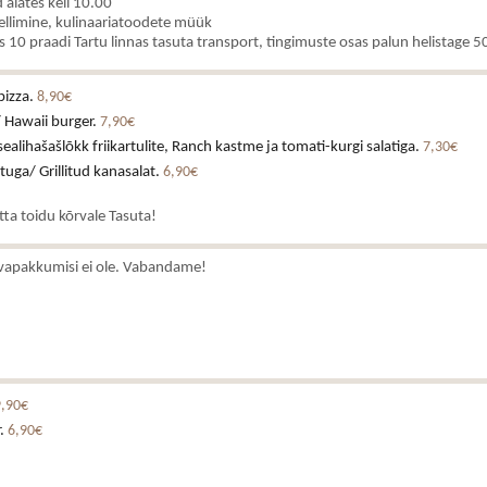
alates kell 10.00
ellimine, kulinaariatoodete müük
es 10 praadi Tartu linnas tasuta transport, tingimuste osas palun helistage
pizza.
8,90€
 Hawaii burger.
7,90€
alihašašlõkk friikartulite, Ranch kastme ja tomati-kurgi salatiga.
7,30€
stuga/ Grillitud kanasalat.
6,90€
atta toidu kõrvale Tasuta!
vapakkumisi ei ole. Vabandame!
9,90€
r.
6,90€