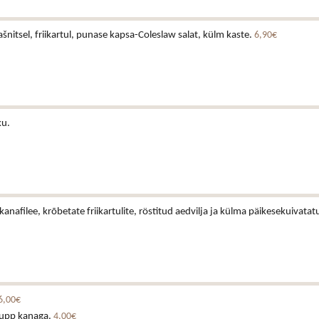
šnitsel, friikartul, punase kapsa-Coleslaw salat, külm kaste.
6,90€
ku.
kanafilee, krõbetate friikartulite, röstitud aedvilja ja külma päikesekuivat
6,00€
upp kanaga.
4,00€