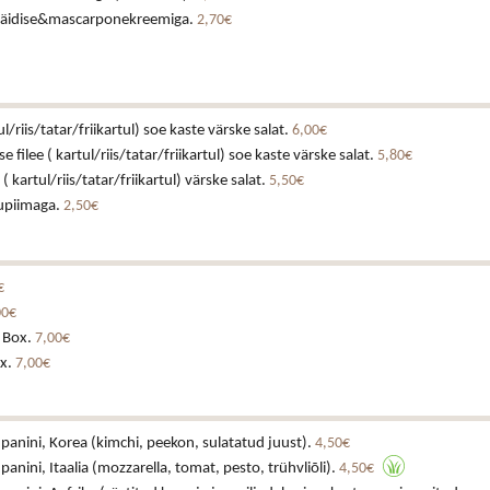
atäidise&mascarponekreemiga.
2,70€
l/riis/tatar/friikartul) soe kaste värske salat.
6,00€
 filee ( kartul/riis/tatar/friikartul) soe kaste värske salat.
5,80€
 kartul/riis/tatar/friikartul) värske salat.
5,50€
hupiimaga.
2,50€
€
00€
 Box.
7,00€
x.
7,00€
 panini, Korea (kimchi, peekon, sulatatud juust).
4,50€
 panini, Itaalia (mozzarella, tomat, pesto, trühvliõli).
4,50€