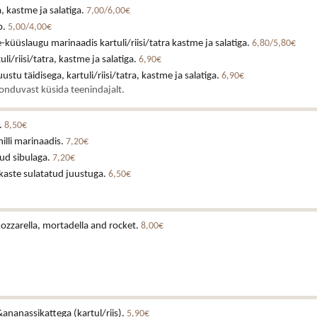
, kastme ja salatiga.
7,00/6,00€
p.
5,00/4,00€
küüslaugu marinaadis kartuli/riisi/tatra kastme ja salatiga.
6,80/5,80€
uli/riisi/tatra, kastme ja salatiga.
6,90€
ustu täidisega, kartuli/riisi/tatra, kastme ja salatiga.
6,90€
onduvast küsida teenindajalt.
.
8,50€
illi marinaadis.
7,20€
tud sibulaga.
7,20€
kaste sulatatud juustuga.
6,50€
mozzarella, mortadella and rocket.
8,00€
nanassikattega (kartul/riis).
5,90€