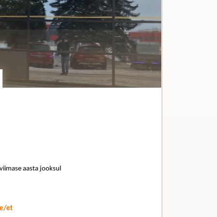
u
 viimase aasta jooksul
e/et