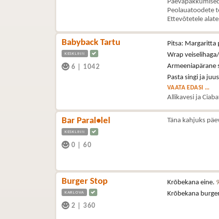
Päevapakkumised 
Peolauatoodete t
Ettevõtetele alat
Babyback Tartu
Pitsa: Margaritta 
KESKLINN
Wrap veiselihaga/
Armeeniapärane se
6
|
1042
Pasta singi ja juu
VAATA EDASI ...
Allikavesi ja Ciab
Bar Paral•lel
Täna kahjuks päe
KESKLINN
0
|
60
Burger Stop
Krõbekana eine.
KARLOVA
Krõbekana burge
2
|
360