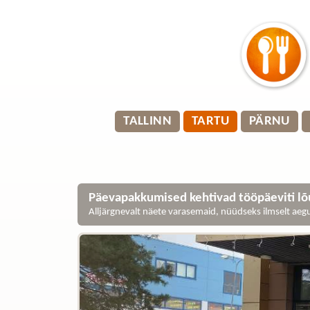
TALLINN
TARTU
PÄRNU
Päevapakkumised kehtivad tööpäeviti lõu
Alljärgnevalt näete varasemaid, nüüdseks ilmselt ae