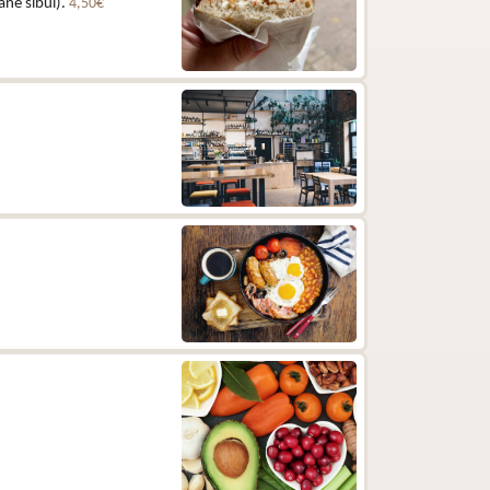
ane sibul).
4,50€