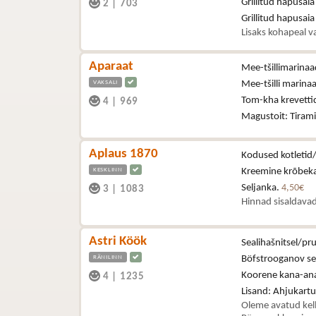
Grillitud hapusaia
2
|
703
Grillitud hapusai
Lisaks kohapeal va
Aparaat
Mee-tšillimarinaa
VAKSALI
Mee-tšilli marinaa
Tom-kha krevetti
4
|
969
Magustoit: Tiram
Aplaus 1870
Kodused kotletid/
KESKLINN
Kreemine krõbekar
Seljanka.
4,50€
3
|
1083
Hinnad sisaldavad
Astri Köök
Sealihašnitsel/p
RÄNILINN
Böfstrooganov se
Koorene kana-an
4
|
1235
Lisand: Ahjukartul
Oleme avatud kel