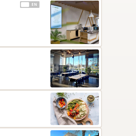
EE
EN