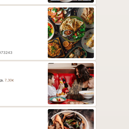
 5073243
ga.
7,30€