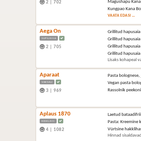
Magushapu Kana
2
|
702
Kungpao Kana Bo
VAATA EDASI ...
Aega On
Grillitud hapusaia
SUPILINNA
Grillitud hapusaia
Grillitud hapusaia
2
|
705
Grillitud hapusai
Lisaks kohapeal va
Aparaat
Pasta bolognese, 
VAKSALI
Vegan pasta bolo
Rassolnik peekon
3
|
969
Aplaus 1870
Laetud bataadifri
KESKLINN
Pasta: Kreemine 
Vürtsine hakklih
4
|
1082
Hinnad sisaldavad