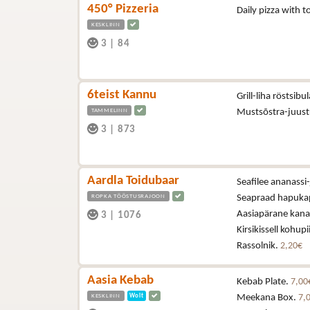
450° Pizzeria
Daily pizza with
KESKLINN
3
|
84
6teist Kannu
Grill-liha röstsibu
TAMMELINN
Mustsõstra-juus
3
|
873
Aardla Toidubaar
Seafilee ananassi-
ROPKA TÖÖSTUSRAJOON
Seapraad hapukapsa
Aasiapärane kana (
3
|
1076
Kirsikissell kohup
Rassolnik.
2,20€
Aasia Kebab
Kebab Plate.
7,00
KESKLINN
Wolt
Meekana Box.
7,