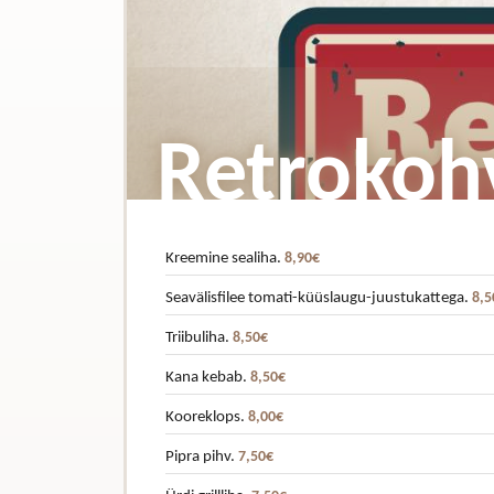
Retrokoh
Kreemine sealiha.
8,90€
Seavälisfilee tomati-küüslaugu-juustukattega.
8,5
Triibuliha.
8,50€
Kana kebab.
8,50€
Kooreklops.
8,00€
Pipra pihv.
7,50€