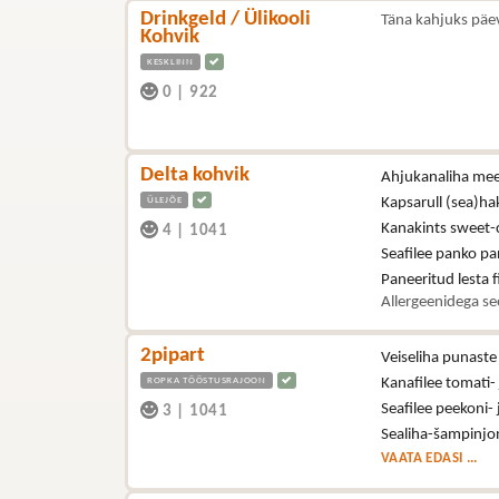
Drinkgeld / Ülikooli
Täna kahjuks päe
Kohvik
KESKLINN
0
|
922
Delta kohvik
Ahjukanaliha mee-
ÜLEJÕE
Kapsarull (sea)hak
Kanakints sweet-ch
4
|
1041
Seafilee panko pan
Paneeritud lesta fi
Allergeenidega se
2pipart
Veiseliha punast
ROPKA TÖÖSTUSRAJOON
Kanafilee tomati-
Seafilee peekoni-
3
|
1041
Sealiha-šampinjon
VAATA EDASI ...