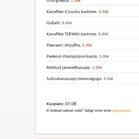
Ürdi grillliha.
7,50€
Kanafilee 4 juustu kastmes.
6,50€
Guljašš.
6,40€
Kanafilee TERYAKI kastmes.
6,40€
Päevaeri: Ahjuliha.
5,90€
Peekoni-shampinjoni kaste.
5,00€
Rebitud jäneselihasupp.
3,50€
Suitsukanasupp merevaiguga.
3,50€
Kuupäev: 07.08
Ei leidnud sobivat sööki? Valige mõni teine
päevapraad
.