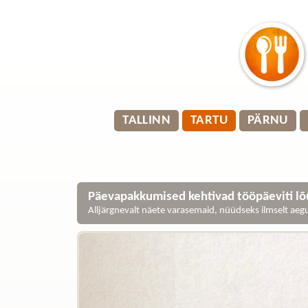
TALLINN
TARTU
PÄRNU
Päevapakkumised kehtivad tööpäeviti lõu
Alljärgnevalt näete varasemaid, nüüdseks ilmselt ae