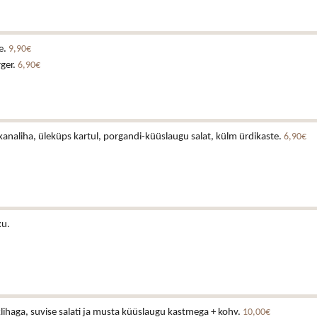
e.
9,90€
rger.
6,90€
analiha, üleküps kartul, porgandi-küüslaugu salat, külm ürdikaste.
6,90€
ku.
lihaga, suvise salati ja musta küüslaugu kastmega + kohv.
10,00€