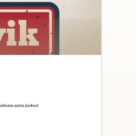
 viimase aasta jooksul