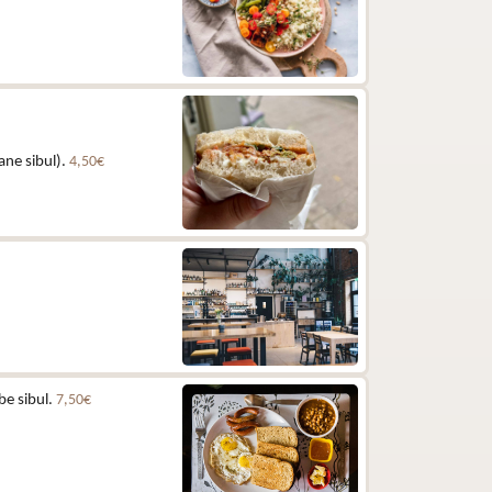
ane sibul).
4,50€
be sibul.
7,50€