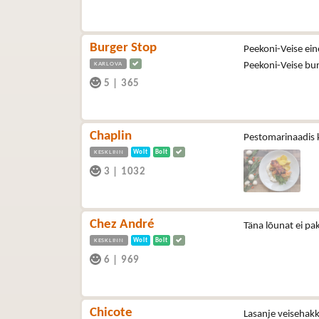
Burger Stop
Peekoni-Veise ein
KARLOVA
Peekoni-Veise bu
5
|
365
Chaplin
Pestomarinaadis k
KESKLINN
Wolt
Bolt
3
|
1032
Chez André
Täna lõunat ei pa
KESKLINN
Wolt
Bolt
6
|
969
Chicote
Lasanje veisehakk