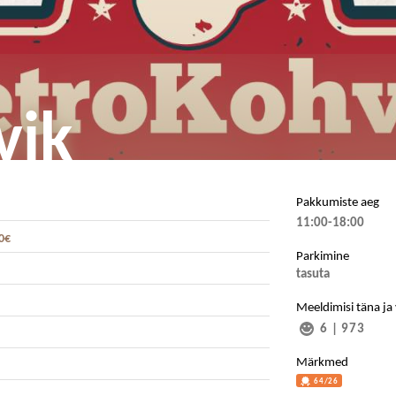
vik
Pakkumiste aeg
11:00-18:00
0€
Parkimine
tasuta
Meeldimisi täna ja
6
|
973
Märkmed
64/26