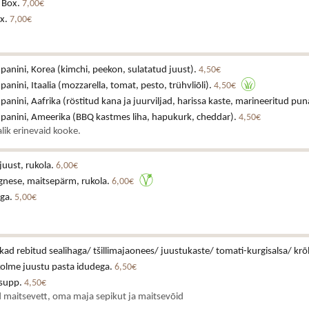
 Box.
7,00€
x.
7,00€
 panini, Korea (kimchi, peekon, sulatatud juust).
4,50€
 panini, Itaalia (mozzarella, tomat, pesto, trühvliõli).
4,50€
 panini, Aafrika (röstitud kana ja juurviljad, harissa kaste, marineeritud pun
a panini, Ameerika (BBQ kastmes liha, hapukurk, cheddar).
4,50€
lik erinevaid kooke.
juust, rukola.
6,00€
gnese, maitsepärm, rukola.
6,00€
iga.
5,00€
ikad rebitud sealihaga/ tšillimajaonees/ juustukaste/ tomati-kurgisalsa/ krõ
kolme juustu pasta idudega.
6,50€
asupp.
4,50€
 maitsevett, oma maja sepikut ja maitsevõid