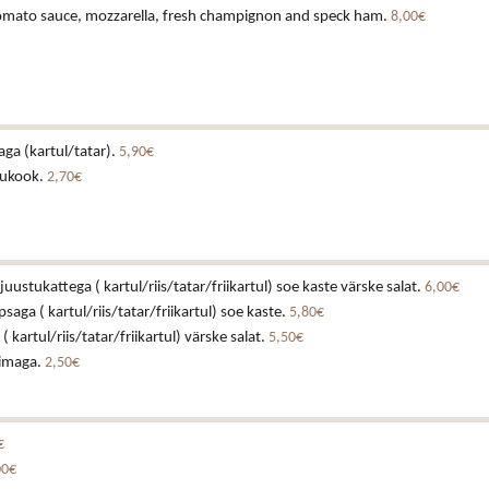
 tomato sauce, mozzarella, fresh champignon and speck ham.
8,00€
laga (kartul/tatar).
5,90€
tukook.
2,70€
juustukattega ( kartul/riis/tatar/friikartul) soe kaste värske salat.
6,00€
ga ( kartul/riis/tatar/friikartul) soe kaste.
5,80€
 kartul/riis/tatar/friikartul) värske salat.
5,50€
iimaga.
2,50€
€
00€