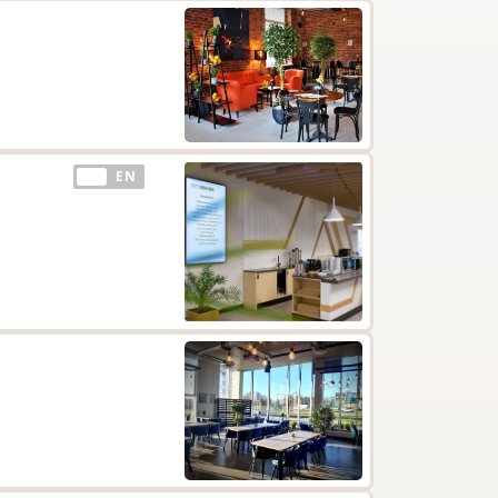
EE
EN