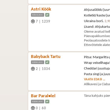
Astri Köök
Ahjusašlõkk/juurv
RÄNILINN
Kotletid/kaste/juu
Ukraina borš.
2,9
7
|
1239
Lisand: Ahjukartul
Oleme avatud kel
Päevapakkumised 
Peolauatoodete t
Ettevõtetele alat
Babyback Tartu
Pitsa: Margaritta 
KESKLINN
Wrap veiselihaga/
Cheddari juustupa
2
|
1034
Pasta singi ja juu
VAATA EDASI ...
Allikavesi ja Ciab
Bar Paral•lel
Täna kahjuks päe
KESKLINN
0
|
60