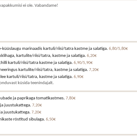
vapakkumisi ei ole. Vabandame!
küüslaugu marinaadis kartuli/riisi/tatra kastme ja salatiga.
6,80/5,80€
klihaga, kartulite/riisi/tatra, kastme ja salatiga.
6,20€
illi kartuli/riisi/tatra kastme ja salatiga.
6,90/5,90€
eeringus kartulite/riisi/tatra, kastme ja salatiga.
7,20€
lee kartuli/riisi/tatra, kastme ja salatiga.
6,90€
onduvast küsida teenindajalt.
e ubade ja paprikaga tomatikastmes.
7,80€
 ja juustukattega.
7,20€
 ja juustukattega.
7,20€
ikaste röstitud sibulaga.
6,50€