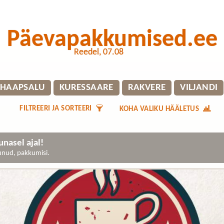
Päevapakkumised.ee
Reedel, 07.08
HAAPSALU
KURESSAARE
RAKVERE
VILJANDI
FILTREERI JA SORTEERI
KOHA VALIKU HÄÄLETUS
nasel ajal!
gunud, pakkumisi.