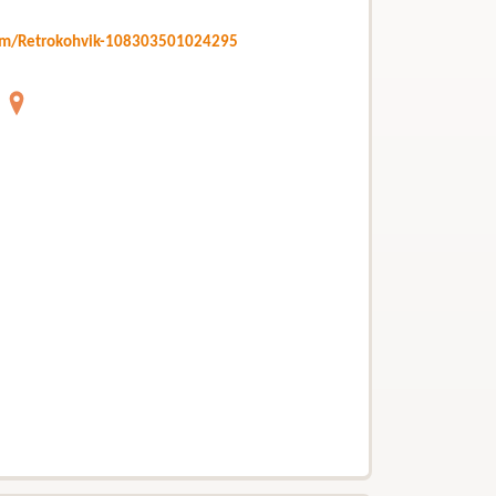
m/Retrokohvik-108303501024295
u