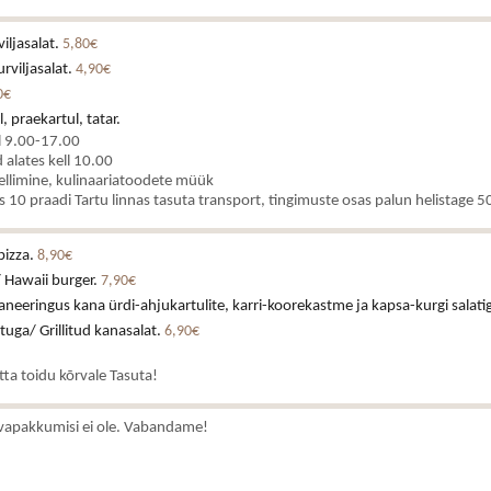
iljasalat.
5,80€
rviljasalat.
4,90€
0€
, praekartul, tatar.
l 9.00-17.00
alates kell 10.00
ellimine, kulinaariatoodete müük
es 10 praadi Tartu linnas tasuta transport, tingimuste osas palun helistage
pizza.
8,90€
 Hawaii burger.
7,90€
neeringus kana ürdi-ahjukartulite, karri-koorekastme ja kapsa-kurgi salati
stuga/ Grillitud kanasalat.
6,90€
atta toidu kõrvale Tasuta!
vapakkumisi ei ole. Vabandame!