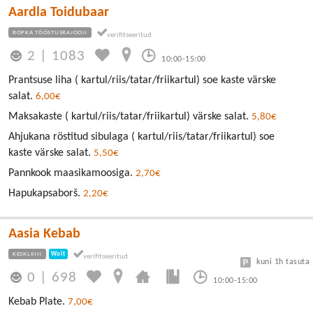
Aardla Toidubaar
ROPKA TÖÖSTUSRAJOON
2
|
1083
10:00-15:00
Prantsuse liha ( kartul/riis/tatar/friikartul) soe kaste värske
salat.
6,00€
Maksakaste ( kartul/riis/tatar/friikartul) värske salat.
5,80€
Ahjukana röstitud sibulaga ( kartul/riis/tatar/friikartul) soe
kaste värske salat.
5,50€
Pannkook maasikamoosiga.
2,70€
Hapukapsaborš.
2,20€
Aasia Kebab
KESKLINN
Wolt
kuni 1h tasuta
0
|
698
10:00-15:00
Kebab Plate.
7,00€