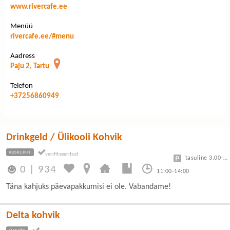
www.rivercafe.ee
Menüü
rivercafe.ee/#menu
Aadress
Paju 2, Tartu
Telefon
+37256860949
Drinkgeld / Ülikooli Kohvik
KESKLINN
tasuline 3.00-7.50
0
|
934
11:00-14:00
Täna kahjuks päevapakkumisi ei ole. Vabandame!
Delta kohvik