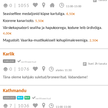
tasuta
0
|
1055
11:00-15:00
Seasisefilee medaljonid küpse kartuliga.
6,50€
Koorene kanarisoto.
5,50€
Värskekapsaborš sealiha ja hapukoorega, kodune leib ürdivõiga.
4,00€
Magustoit: Vaarika-mustikakissell kohupiimakreemiga.
2,50€
Karlik
KARLOVA
kuni 2h tasuta
0
|
1076
alates 11:30
Täna oleme kahjuks suletud/broneeritud. Vabandame!
Kathmandu
KESKLINN
Wolt
Bolt
7
|
1036
11:00-15:00