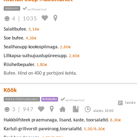
KESKLINN
4
|
1035
Salatibufee.
5,16€
Soe bufee.
4,36€
Sealihasupp kookospiimaga.
2,60€
Lillkapsa-suitsujuustupüreesupp.
2,60€
Riisihelbepuder.
1,80€
Bufee. Hind on 400 g portsjoni kohta.
Köök
ROPKA TÖÖSTUSRAJOON
Toidukuller
tasuta
3
|
947
alates 10:00
Hakkbiifsteek praemunaga, lisand, kaste, toorsalatid.
6,30€
Kartuli-grillvorsti panniroog,toorsalatid.
5,30/6,30€