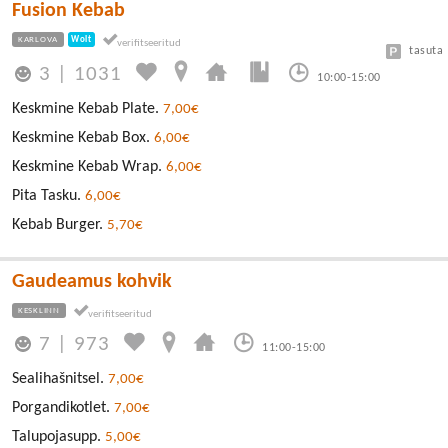
Fusion Kebab
KARLOVA
Wolt
tasuta
3
|
1031
10:00-15:00
Keskmine Kebab Plate.
7,00€
Keskmine Kebab Box.
6,00€
Keskmine Kebab Wrap.
6,00€
Pita Tasku.
6,00€
Kebab Burger.
5,70€
Gaudeamus kohvik
KESKLINN
7
|
973
11:00-15:00
Sealihašnitsel.
7,00€
Porgandikotlet.
7,00€
Talupojasupp.
5,00€