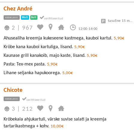
Chez André
KESKLINN
Wolt
Bolt
tasuline 15 min tasuta, edasi 3€/h
2
|
967
12:00-14:00
Ahusealiha kreemja kukeseene kastmega, kauboi kartul.
5,90€
Krõbe kana kauboi kartuliga, lisand.
5,90€
Kaunase grill kanakoib, majo kaste, lisand.
5,90€
Pasta: Tex-mex pasta.
5,90€
Lihane seljanka hapukoorega.
5,00€
Chicote
KESKLINN
3
|
212
Krõbekala ahjukartuli, värske suvise salati ja kreemja
tartarikastmega + kohv.
10,00€