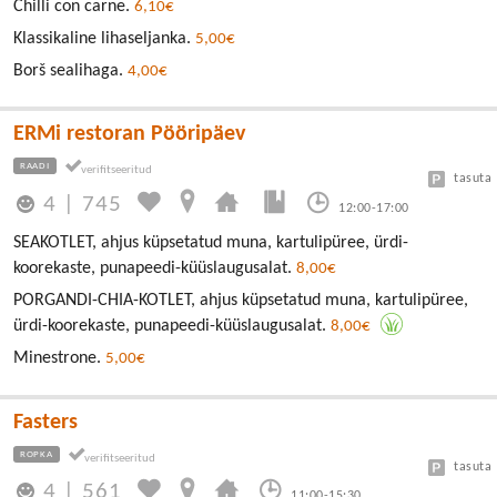
Chilli con carne.
6,10€
Klassikaline lihaseljanka.
5,00€
Borš sealihaga.
4,00€
ERMi restoran Pööripäev
RAADI
tasuta
4
|
745
12:00-17:00
SEAKOTLET, ahjus küpsetatud muna, kartulipüree, ürdi-
koorekaste, punapeedi-küüslaugusalat.
8,00€
PORGANDI-CHIA-KOTLET, ahjus küpsetatud muna, kartulipüree,
ürdi-koorekaste, punapeedi-küüslaugusalat.
8,00€
Minestrone.
5,00€
Fasters
ROPKA
tasuta
4
|
561
11:00-15:30