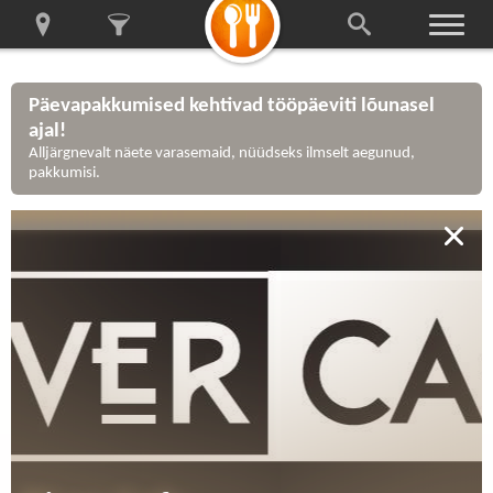
Päevapakkumised kehtivad tööpäeviti lõunasel
ajal!
Alljärgnevalt näete varasemaid, nüüdseks ilmselt aegunud,
pakkumisi.