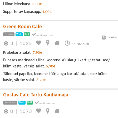
Hiina: Meekana.
6,00€
Supp: Terav kanasupp.
4,00€
Green Room Cafe
ÜLEJÕE
Wolt
Bolt
tasuta
3
|
1025
11:30-15:00
Krõbekana salat.
7,90€
Punases marinaadis liha, koorene küüslaugu kartul/ tatar, soe/
külm kaste, värske salat.
6,90€
Täidetud paprika, koorene küüslaugu kartul/ tatar, soe/ külm
kaste, värske salat.
6,90€
Gustav Cafe Tartu Kaubamaja
KESKLINN
Wolt
Bolt
0
|
1073