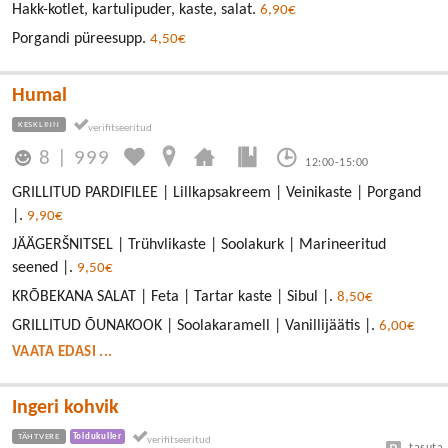
Hakk-kotlet, kartulipuder, kaste, salat.
6,90€
Porgandi püreesupp.
4,50€
Humal
KESKLINN
8
|
999
12:00-15:00
GRILLITUD PARDIFILEE | Lillkapsakreem | Veinikaste | Porgand
|.
9,90€
JÄÄGERŠNITSEL | Trühvlikaste | Soolakurk | Marineeritud
seened |.
9,50€
KRÕBEKANA SALAT | Feta | Tartar kaste | Sibul |.
8,50€
GRILLITUD ÕUNAKOOK | Soolakaramell | Vanillijäätis |.
6,00€
VAATA EDASI ...
Ingeri kohvik
TÄHTVERE
Toidukuller