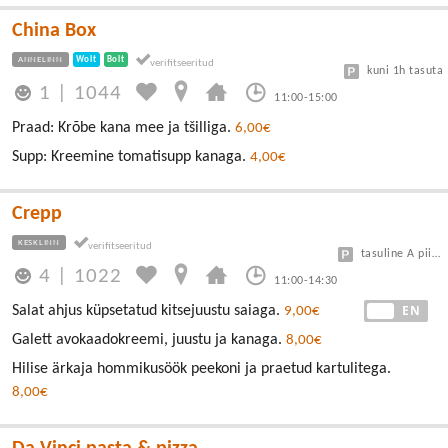
China Box
ANNELINN
Wolt
Bolt
kuni 1h tasuta
1
|
1044
11:00-15:00
Praad: Krõbe kana mee ja tšilliga.
6,00€
Supp: Kreemine tomatisupp kanaga.
4,00€
Crepp
KESKLINN
tasuline A piirkond
4
|
1022
11:00-14:30
EE
EN
Salat ahjus küpsetatud kitsejuustu saiaga.
9,00€
Galett avokaadokreemi, juustu ja kanaga.
8,00€
Hilise ärkaja hommikusöök peekoni ja praetud kartulitega.
8,00€