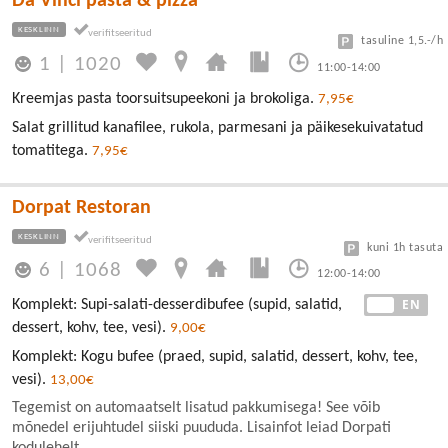
Da Vinci pasta & pizza
KESKLINN
tasuline 1,5.-/h
1
|
1020
11:00-14:00
Kreemjas pasta toorsuitsupeekoni ja brokoliga.
7,95€
Salat grillitud kanafilee, rukola, parmesani ja päikesekuivatatud
tomatitega.
7,95€
Dorpat Restoran
KESKLINN
kuni 1h tasuta
6
|
1068
12:00-14:00
EE
EN
Komplekt: Supi-salati-desserdibufee (supid, salatid,
dessert, kohv, tee, vesi).
9,00€
Komplekt: Kogu bufee (praed, supid, salatid, dessert, kohv, tee,
vesi).
13,00€
Tegemist on automaatselt lisatud pakkumisega! See võib
mõnedel erijuhtudel siiski puududa. Lisainfot leiad Dorpati
kodulehelt.