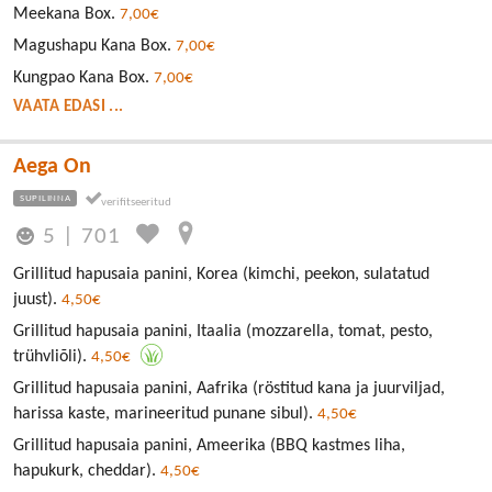
Meekana Box.
7,00€
Magushapu Kana Box.
7,00€
Kungpao Kana Box.
7,00€
VAATA EDASI ...
Aega On
SUPILINNA
5
|
701
Grillitud hapusaia panini, Korea (kimchi, peekon, sulatatud
juust).
4,50€
Grillitud hapusaia panini, Itaalia (mozzarella, tomat, pesto,
trühvliõli).
4,50€
Grillitud hapusaia panini, Aafrika (röstitud kana ja juurviljad,
harissa kaste, marineeritud punane sibul).
4,50€
Grillitud hapusaia panini, Ameerika (BBQ kastmes liha,
hapukurk, cheddar).
4,50€