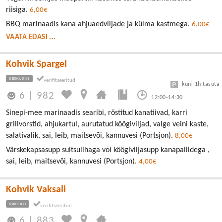
riisiga.
6,00€
BBQ marinaadis kana ahjuaedviljade ja külma kastmega.
6,00€
VAATA EDASI ...
Kohvik Spargel
KESKLINN
kuni 1h tasuta
6
|
982
12:00-14:30
Sinepi-mee marinaadis searibi, röstitud kanatiivad, karri
grillvorstid, ahjukartul, aurutatud köögiviljad, valge veini kaste,
salativalik, sai, leib, maitsevõi, kannuvesi (Portsjon).
8,00€
Värskekapsasupp suitsulihaga või köögiviljasupp kanapallidega ,
sai, leib, maitsevõi, kannuvesi (Portsjon).
4,00€
Kohvik Vaksali
VAKSALI
6
|
883