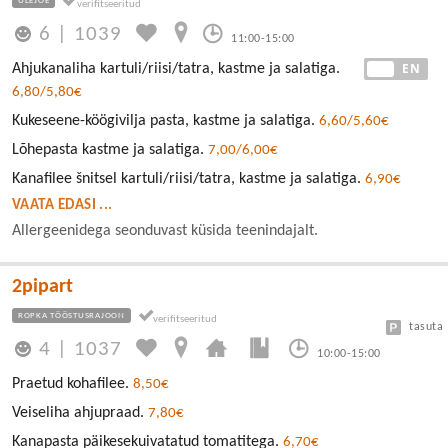
ÜLEJÕE
6
|
1039
11:00-15:00
EE
EN
Ahjukanaliha kartuli/riisi/tatra, kastme ja salatiga.
6,80/5,80€
Kukeseene-köögivilja pasta, kastme ja salatiga.
6,60/5,60€
Lõhepasta kastme ja salatiga.
7,00/6,00€
Kanafilee šnitsel kartuli/riisi/tatra, kastme ja salatiga.
6,90€
VAATA EDASI ...
Allergeenidega seonduvast küsida teenindajalt.
2pipart
ROPKA TÖÖSTUSRAJOON
tasuta
4
|
1037
10:00-15:00
Praetud kohafilee.
8,50€
Veiseliha ahjupraad.
7,80€
Kanapasta päikesekuivatatud tomatitega.
6,70€