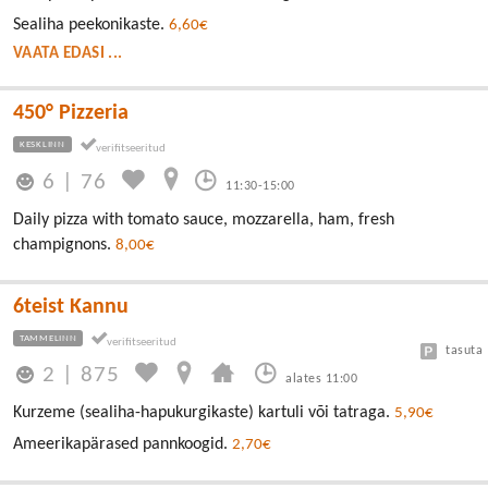
Sealiha peekonikaste.
6,60€
VAATA EDASI ...
450° Pizzeria
KESKLINN
6
|
76
11:30-15:00
Daily pizza with tomato sauce, mozzarella, ham, fresh
champignons.
8,00€
6teist Kannu
TAMMELINN
tasuta
2
|
875
alates 11:00
Kurzeme (sealiha-hapukurgikaste) kartuli või tatraga.
5,90€
Ameerikapärased pannkoogid.
2,70€