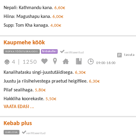
Nepali: Kathmandu kana.
6,60€
Hiina: Magushapu kana.
6,00€
Supp: Tom Kha kanaga.
4,00€
Kaupmehe köök
ROPKA TÖÖSTUSRAJOON
Toidukuller
tasuta
4
|
1250
09:00-16:00
Kanalihatasku singi-juustutäidisega.
6,30€
Juustu ja riisihelvestega praetud heigifilee.
6,30€
Pilaf sealihaga.
5,80€
Hakkliha koorekaste.
5,50€
VAATA EDASI ...
Kebab plus
KARLOVA