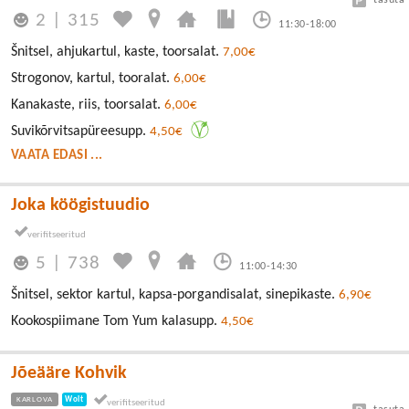
tasuta
2
|
315
11:30-18:00
Šnitsel, ahjukartul, kaste, toorsalat.
7,00€
Strogonov, kartul, tooralat.
6,00€
Kanakaste, riis, toorsalat.
6,00€
Suvikõrvitsapüreesupp.
4,50€
VAATA EDASI ...
Joka köögistuudio
5
|
738
11:00-14:30
Šnitsel, sektor kartul, kapsa-porgandisalat, sinepikaste.
6,90€
Kookospiimane Tom Yum kalasupp.
4,50€
Jõeääre Kohvik
KARLOVA
Wolt