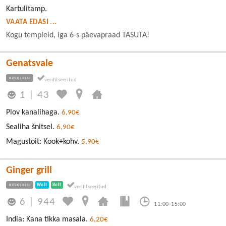
Kartulitamp.
VAATA EDASI ...
Kogu templeid, iga 6-s päevapraad TASUTA!
Genatsvale
KESKLINN
1
|
43
Plov kanalihaga.
6,90€
Sealiha šnitsel.
6,90€
Magustoit: Kook+kohv.
5,90€
Ginger grill
KESKLINN
Wolt
Bolt
6
|
944
11:00-15:00
India: Kana tikka masala.
6,20€