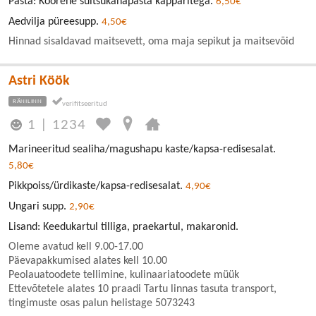
Pasta: Koorene suitsukanapasta kapparitega.
6,50€
Aedvilja püreesupp.
4,50€
Hinnad sisaldavad maitsevett, oma maja sepikut ja maitsevõid
Astri Köök
RÄNILINN
1
|
1234
Marineeritud sealiha/magushapu kaste/kapsa-redisesalat.
5,80€
Pikkpoiss/ürdikaste/kapsa-redisesalat.
4,90€
Ungari supp.
2,90€
Lisand: Keedukartul tilliga, praekartul, makaronid.
Oleme avatud kell 9.00-17.00
Päevapakkumised alates kell 10.00
Peolauatoodete tellimine, kulinaariatoodete müük
Ettevõtetele alates 10 praadi Tartu linnas tasuta transport,
tingimuste osas palun helistage 5073243