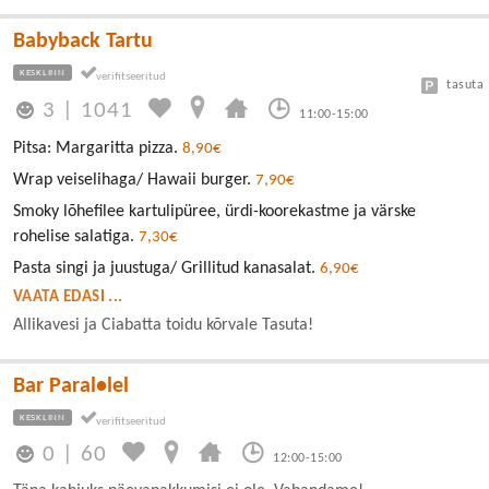
Babyback Tartu
KESKLINN
tasuta
3
|
1041
11:00-15:00
Pitsa: Margaritta pizza.
8,90€
Wrap veiselihaga/ Hawaii burger.
7,90€
Smoky lõhefilee kartulipüree, ürdi-koorekastme ja värske
rohelise salatiga.
7,30€
Pasta singi ja juustuga/ Grillitud kanasalat.
6,90€
VAATA EDASI ...
Allikavesi ja Ciabatta toidu kõrvale Tasuta!
Bar Paral•lel
KESKLINN
0
|
60
12:00-15:00