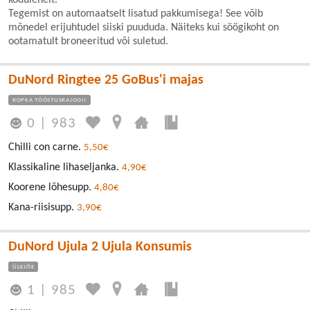
Tegemist on automaatselt lisatud pakkumisega! See võib
mõnedel erijuhtudel siiski puududa. Näiteks kui söögikoht on
ootamatult broneeritud või suletud.
DuNord Ringtee 25 GoBus'i majas
ROPKA TÖÖSTUSRAJOON
0
|
983
Chilli con carne.
5,50€
Klassikaline lihaseljanka.
4,90€
Koorene lõhesupp.
4,80€
Kana-riisisupp.
3,90€
DuNord Ujula 2 Ujula Konsumis
ÜLEJÕE
1
|
985