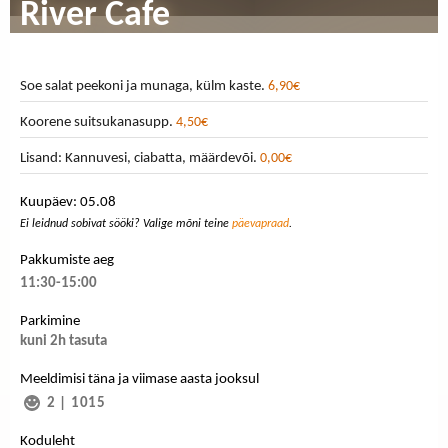
River Cafe
Soe salat peekoni ja munaga, külm kaste.
6,90€
Koorene suitsukanasupp.
4,50€
Lisand: Kannuvesi, ciabatta, määrdevõi.
0,00€
Kuupäev: 05.08
Ei leidnud sobivat sööki? Valige mõni teine
päevapraad
.
Pakkumiste aeg
11:30-15:00
Parkimine
kuni 2h tasuta
Meeldimisi täna ja viimase aasta jooksul
2
|
1015
Koduleht