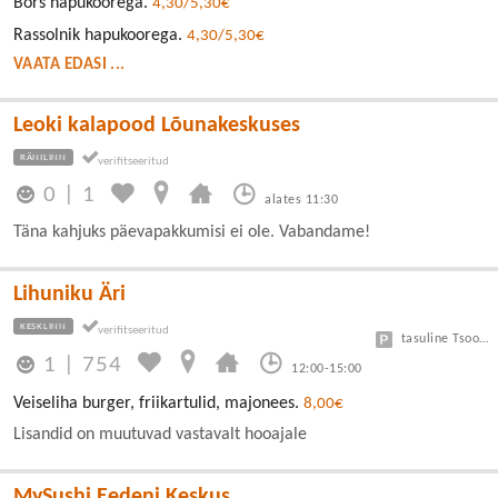
Borš hapukoorega.
4,30/5,30€
Rassolnik hapukoorega.
4,30/5,30€
VAATA EDASI ...
Leoki kalapood Lõunakeskuses
RÄNILINN
0
|
1
alates 11:30
Täna kahjuks päevapakkumisi ei ole. Vabandame!
Lihuniku Äri
KESKLINN
tasuline Tsoon A 3 eur/h, B 1,5 eur/h
1
|
754
12:00-15:00
Veiseliha burger, friikartulid, majonees.
8,00€
Lisandid on muutuvad vastavalt hooajale
MySushi Eedeni Keskus