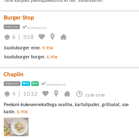
Täna kahjuks päevapakkumisi ei ole. Vabandame!
Burger Stop
KARLOVA
6
|
358
Juustuburger eine.
9,90€
Juustuburger burger.
6,90€
Chaplin
KESKLINN
Wolt
Bolt
4
|
1032
11:00-15:00
Peekoni-kukeseenekattega sealiha, kartulipuder, grillsalat, soe
kaste.
6,90€