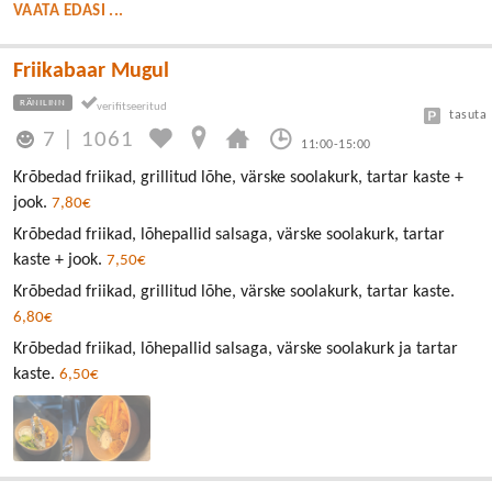
VAATA EDASI ...
Friikabaar Mugul
RÄNILINN
tasuta
7
|
1061
11:00-15:00
Krõbedad friikad, grillitud lõhe, värske soolakurk, tartar kaste +
jook.
7,80€
Krõbedad friikad, lõhepallid salsaga, värske soolakurk, tartar
kaste + jook.
7,50€
Krõbedad friikad, grillitud lõhe, värske soolakurk, tartar kaste.
6,80€
Krõbedad friikad, lõhepallid salsaga, värske soolakurk ja tartar
kaste.
6,50€