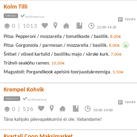
Kolm Tilli
VAKSALI
tasuta
0
|
1013
12:00-14:30
Pitsa: Pepperoni / mozzarella / tomatikaste / basiilik.
8,00€
Pitsa: Gorgonzola / parmesan / mozzarella / basiilik.
8,00€
Šnitsel / võised kartulid / basiiliku majo / värske kurk.
7,00€
Trühvli-seakõhu ramen.
10,00€
Magustoit: Porgandikook apelsini-toorjuustukreemiga.
5,50€
Krempel Kohvik
KESKLINN
tasuta
0
|
526
10:00-14:00
Täna kahjuks päevapakkumisi ei ole. Vabandame!
Kvartali Coop Maksimarket