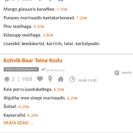
Mango glasuuris kanafilee.
7,50€
Punases marinaadis kaelakarbonaad.
7,20€
Plov sealihaga.
6,50€
Külasupp sealihaga.
3,80€
Lisandid: keedukartul, karririis, tatar, kartulipuder.
Kohvik-Baar Teine Kodu
ROPKA TÖÖSTUSRAJOON
tasuta
2
|
988
10:00-15:00
Kala porru-juustukattega.
6,50€
Ahjuliha mee-sinepi marinaadis.
6,20€
Šnitsel.
6,20€
Kapsarullid.
6,20€
VAATA EDASI ...