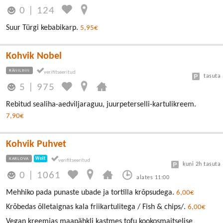
0
|
124
Suur Türgi kebabikarp.
5,95€
Kohvik Nobel
RÄNILINN
tasuta
5
|
975
Rebitud sealiha-aedviljaraguu, juurpeterselli-kartulikreem.
7,90€
Kohvik Puhvet
KARLOVA
Wolt
kuni 2h tasuta
0
|
1061
alates 11:00
Mehhiko pada punaste ubade ja tortilla krõpsudega.
6,00€
Krõbedas õlletaignas kala friikartulitega / Fish & chips/.
6,00€
Vegan kreemjas maapähkli kastmes tofu kookosmaitselise