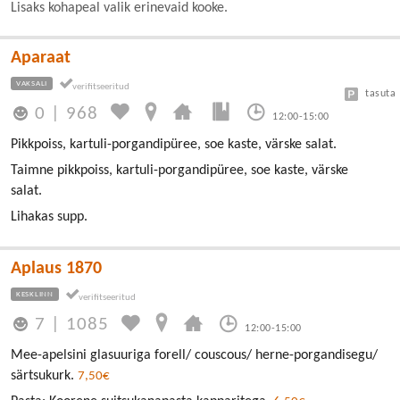
Lisaks kohapeal valik erinevaid kooke.
Aparaat
VAKSALI
tasuta
0
|
968
12:00-15:00
Pikkpoiss, kartuli-porgandipüree, soe kaste, värske salat.
Taimne pikkpoiss, kartuli-porgandipüree, soe kaste, värske
salat.
Lihakas supp.
Aplaus 1870
KESKLINN
7
|
1085
12:00-15:00
Mee-apelsini glasuuriga forell/ couscous/ herne-porgandisegu/
särtsukurk.
7,50€