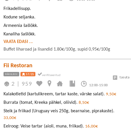
Frikadellisupp.
Kodune seljanka.
Armeenia šašlõkk.
Kanaliha šašlõkk.
VAATA EDASI ...
Buffet liharoad ja lisandid 1.80€/100g, supid 0,95€/100g
Fii Restoran
RÄNILINN
57/25
tasuta
2
|
959
12:00-15:00
Kalakotletid (kartulikreem, tartar kaste, värske salat).
9,50€
Burrata (tomat, Kreeka pähkel, oliivid).
8,50€
Steik ja friikad (Uruguay veis 250g, bearnaise, piprakaste).
33,00€
Eelroog: Veise tartar (aioli, muna, friikad).
16,00€