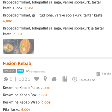
Krõbedad friikad, lõhepallid salsaga, värske soolakurk, tartar
kaste + jook.
7,50€
Krõbedad friikad, grillitud lõhe, värske soolakurk, tartar kaste.
6,80€
Krõbedad friikad, lõhepallid salsaga, värske soolakurk ja tartar
kaste.
6,50€
Fusion Kebab
KARLOVA
Wolt
tasuta
0
|
1021
10:00-15:00
Keskmine Kebab Plate.
7,00€
Keskmine Kebab Box.
6,00€
Keskmine Kebab Wrap.
6,00€
Pita Tasku.
6,00€