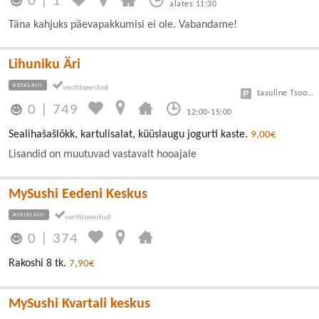
0
|
1
alates 11:30
Täna kahjuks päevapakkumisi ei ole. Vabandame!
Lihuniku Äri
KESKLINN
tasuline Tsoon A 3 eur/h, B 1,5 eur/h
0
|
749
12:00-15:00
Sealihašašlõkk, kartulisalat, küüslaugu jogurti kaste.
9,00€
Lisandid on muutuvad vastavalt hooajale
MySushi Eedeni Keskus
ANNELINN
0
|
374
Rakoshi 8 tk.
7,90€
MySushi Kvartali keskus