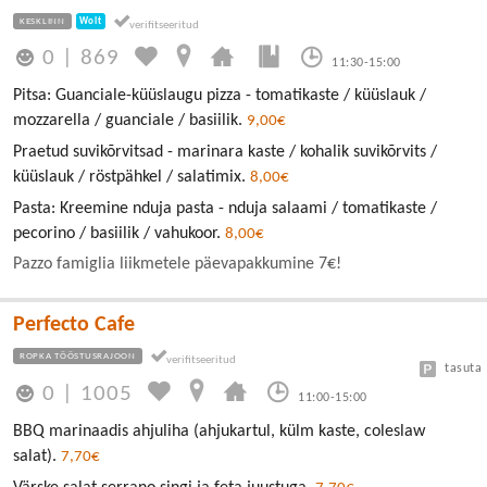
KESKLINN
Wolt
0
|
869
11:30-15:00
Pitsa: Guanciale-küüslaugu pizza - tomatikaste / küüslauk /
mozzarella / guanciale / basiilik.
9,00€
Praetud suvikõrvitsad - marinara kaste / kohalik suvikõrvits /
küüslauk / röstpähkel / salatimix.
8,00€
Pasta: Kreemine nduja pasta - nduja salaami / tomatikaste /
pecorino / basiilik / vahukoor.
8,00€
Pazzo famiglia liikmetele päevapakkumine 7€!
Perfecto Cafe
ROPKA TÖÖSTUSRAJOON
tasuta
0
|
1005
11:00-15:00
BBQ marinaadis ahjuliha (ahjukartul, külm kaste, coleslaw
salat).
7,70€