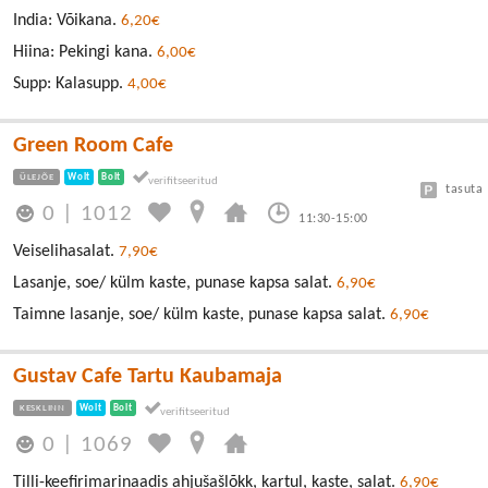
India: Võikana.
6,20€
Hiina: Pekingi kana.
6,00€
Supp: Kalasupp.
4,00€
Green Room Cafe
ÜLEJÕE
Wolt
Bolt
tasuta
0
|
1012
11:30-15:00
Veiselihasalat.
7,90€
Lasanje, soe/ külm kaste, punase kapsa salat.
6,90€
Taimne lasanje, soe/ külm kaste, punase kapsa salat.
6,90€
Gustav Cafe Tartu Kaubamaja
KESKLINN
Wolt
Bolt
0
|
1069
Tilli-keefirimarinaadis ahjušašlõkk, kartul, kaste, salat.
6,90€