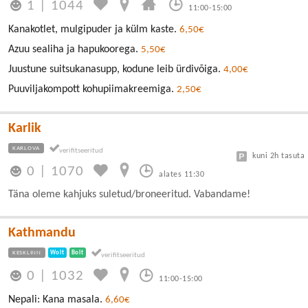
1
|
1044
11:00-15:00
Kanakotlet, mulgipuder ja külm kaste.
6,50€
Azuu sealiha ja hapukoorega.
5,50€
Juustune suitsukanasupp, kodune leib ürdivõiga.
4,00€
Puuviljakompott kohupiimakreemiga.
2,50€
Karlik
KARLOVA
kuni 2h tasuta
0
|
1070
alates 11:30
Täna oleme kahjuks suletud/broneeritud. Vabandame!
Kathmandu
KESKLINN
Wolt
Bolt
0
|
1032
11:00-15:00
Nepali: Kana masala.
6,60€