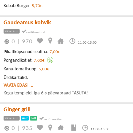
Kebab Burger.
5,70€
Gaudeamus kohvik
KESKLINN
0
|
970
11:00-15:00
Pikaltküpsenud sealiha.
7,00€
Porgandikotlet.
7,00€
Kana-tomatisupp.
5,00€
Ürdikartulid.
VAATA EDASI ...
Kogu templeid, iga 6-s päevapraad TASUTA!
Ginger grill
KESKLINN
Wolt
Bolt
0
|
935
11:00-15:00