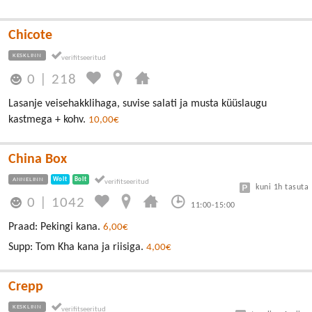
Chicote
KESKLINN
0
|
218
Lasanje veisehakklihaga, suvise salati ja musta küüslaugu
kastmega + kohv.
10,00€
China Box
ANNELINN
Wolt
Bolt
kuni 1h tasuta
0
|
1042
11:00-15:00
Praad: Pekingi kana.
6,00€
Supp: Tom Kha kana ja riisiga.
4,00€
Crepp
KESKLINN