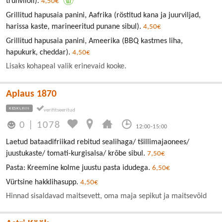
trühvliõli).
4,50€
Grillitud hapusaia panini, Aafrika (röstitud kana ja juurviljad,
harissa kaste, marineeritud punane sibul).
4,50€
Grillitud hapusaia panini, Ameerika (BBQ kastmes liha,
hapukurk, cheddar).
4,50€
Lisaks kohapeal valik erinevaid kooke.
Aplaus 1870
KESKLINN
0
|
1078
12:00-15:00
Laetud bataadifriikad rebitud sealihaga/ tšillimajaonees/
juustukaste/ tomati-kurgisalsa/ krõbe sibul.
7,50€
Pasta: Kreemine kolme juustu pasta idudega.
6,50€
Vürtsine hakklihasupp.
4,50€
Hinnad sisaldavad maitsevett, oma maja sepikut ja maitsevõid