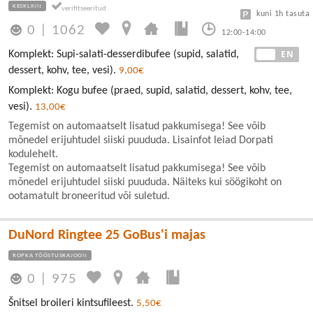
KESKLINN
kuni 1h tasuta
0
|
1062
12:00-14:00
EE
EN
Komplekt: Supi-salati-desserdibufee (supid, salatid,
dessert, kohv, tee, vesi).
9,00€
Komplekt: Kogu bufee (praed, supid, salatid, dessert, kohv, tee,
vesi).
13,00€
Tegemist on automaatselt lisatud pakkumisega! See võib
mõnedel erijuhtudel siiski puududa. Lisainfot leiad Dorpati
kodulehelt.
Tegemist on automaatselt lisatud pakkumisega! See võib
mõnedel erijuhtudel siiski puududa. Näiteks kui söögikoht on
ootamatult broneeritud või suletud.
DuNord Ringtee 25 GoBus'i majas
ROPKA TÖÖSTUSRAJOON
0
|
975
Šnitsel broileri kintsufileest.
5,50€