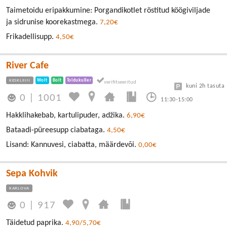
Taimetoidu eripakkumine: Porgandikotlet röstitud köögiviljade
ja sidrunise koorekastmega.
7,20€
Frikadellisupp.
4,50€
River Cafe
KESKLINN
Wolt
Bolt
Toidukuller
kuni 2h tasuta
0
|
1001
11:30-15:00
Hakklihakebab, kartulipuder, adžika.
6,90€
Bataadi-püreesupp ciabataga.
4,50€
Lisand: Kannuvesi, ciabatta, määrdevõi.
0,00€
Sepa Kohvik
KARLOVA
0
|
917
Täidetud paprika.
4,90/5,70€