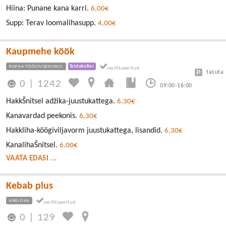
Hiina: Punane kana karri.
6,00€
Supp: Terav loomalihasupp.
4,00€
Kaupmehe köök
ROPKA TÖÖSTUSRAJOON
Toidukuller
tasuta
0
|
1242
09:00-16:00
HakkŠnitsel adžika-juustukattega.
6,30€
Kanavardad peekonis.
6,30€
Hakkliha-köögiviljavorm juustukattega, lisandid.
6,30€
KanalihaŠnitsel.
6,00€
VAATA EDASI ...
Kebab plus
KARLOVA
0
|
129