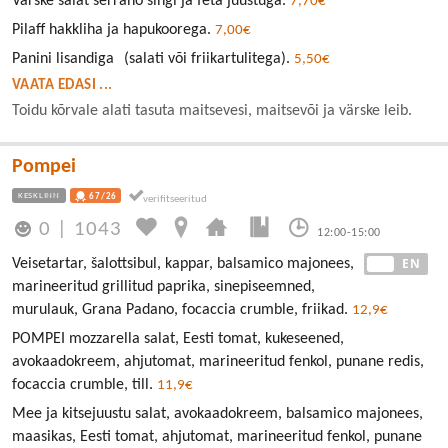
Värske salat serrano singi ja feta juustuga.
7,70€
Pilaff hakkliha ja hapukoorega.
7,00€
Panini lisandiga (salati või friikartulitega).
5,50€
VAATA EDASI ...
Toidu kõrvale alati tasuta maitsevesi, maitsevõi ja värske leib.
Pompei
KESKLINN
67/26
0
|
1043
12:00-15:00
EE
EN
Veisetartar, šalottsibul, kappar, balsamico majonees,
marineeritud grillitud paprika, sinepiseemned,
murulauk, Grana Padano, focaccia crumble, friikad.
12,9€
POMPEI mozzarella salat, Eesti tomat, kukeseened,
avokaadokreem, ahjutomat, marineeritud fenkol, punane redis,
focaccia crumble, till.
11,9€
Mee ja kitsejuustu salat, avokaadokreem, balsamico majonees,
maasikas, Eesti tomat, ahjutomat, marineeritud fenkol, punane