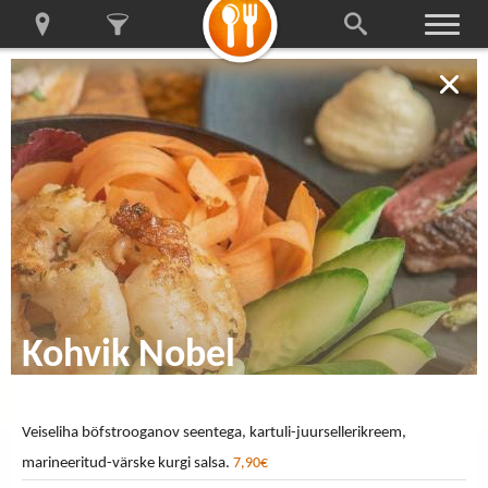
Kohvik Nobel
Veiseliha böfstrooganov seentega, kartuli-juursellerikreem,
marineeritud-värske kurgi salsa.
7,90€