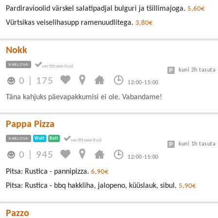
Pardiravioolid värskel salatipadjal bulguri ja tšillimajoga.
5,60€
Vürtsikas veiselihasupp ramenuudlitega.
3,80€
Nokk
KARLOVA
kuni 2h tasuta
0
|
175
12:00-15:00
Täna kahjuks päevapakkumisi ei ole. Vabandame!
Pappa Pizza
KARLOVA
Wolt
Bolt
kuni 1h tasuta
0
|
945
12:00-15:00
Pitsa: Rustica - pannipizza.
6,90€
Pitsa: Rustica - bbq hakkliha, jalopeno, küüslauk, sibul.
5,90€
Pazzo