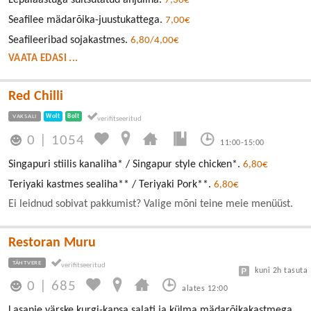
Lepalaastuga suitsutatud ahjuliha.
7,30€
Seafilee mädarõika-juustukattega.
7,00€
Seafileeribad sojakastmes.
6,80/4,00€
VAATA EDASI ...
Red Chilli
VAKSALI
Wolt
Bolt
0
|
1054
11:00-15:00
Singapuri stiilis kanaliha* / Singapur style chicken*.
6,80€
Teriyaki kastmes sealiha** / Teriyaki Pork**.
6,80€
Ei leidnud sobivat pakkumist? Valige mõni teine meie menüüst.
Restoran Muru
TÄHTVERE
kuni 2h tasuta
0
|
685
alates 12:00
Lasanje värske kurgi-kapsa salati ja külma mädarõikakastmega.