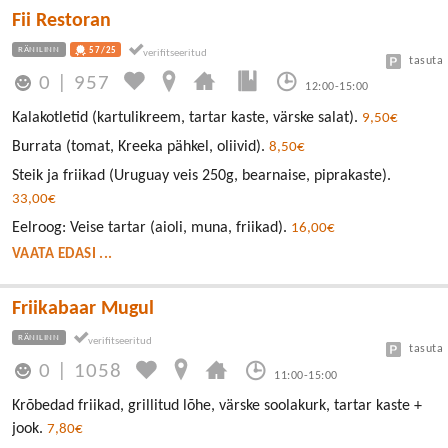
Fii Restoran
RÄNILINN
57/25
tasuta
0
|
957
12:00-15:00
Kalakotletid (kartulikreem, tartar kaste, värske salat).
9,50€
Burrata (tomat, Kreeka pähkel, oliivid).
8,50€
Steik ja friikad (Uruguay veis 250g, bearnaise, piprakaste).
33,00€
Eelroog: Veise tartar (aioli, muna, friikad).
16,00€
VAATA EDASI ...
Friikabaar Mugul
RÄNILINN
tasuta
0
|
1058
11:00-15:00
Krõbedad friikad, grillitud lõhe, värske soolakurk, tartar kaste +
jook.
7,80€