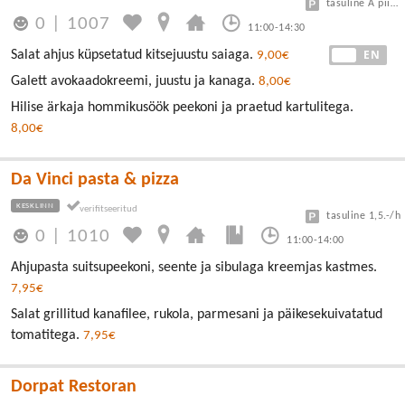
tasuline A piirkond
0
|
1007
11:00-14:30
EE
EN
Salat ahjus küpsetatud kitsejuustu saiaga.
9,00€
Galett avokaadokreemi, juustu ja kanaga.
8,00€
Hilise ärkaja hommikusöök peekoni ja praetud kartulitega.
8,00€
Da Vinci pasta & pizza
KESKLINN
tasuline 1,5.-/h
0
|
1010
11:00-14:00
Ahjupasta suitsupeekoni, seente ja sibulaga kreemjas kastmes.
7,95€
Salat grillitud kanafilee, rukola, parmesani ja päikesekuivatatud
tomatitega.
7,95€
Dorpat Restoran