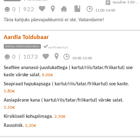
tasuline 3.00-7.50
0
|
922
11:00-14:00
Täna kahjuks päevapakkumisi ei ole. Vabandame!
Aardla Toidubaar
ROPKA TÖÖSTUSRAJOON
0
|
1073
10:00-15:00
Seafilee ananassi-juustukattega ( kartul/riis/tatar/friikartul) soe
kaste värske salat.
6,00€
Seapraad hapukapsaga ( kartul/riis/tatar/friikartul) soe kaste.
5,80€
Aasiapärane kana ( kartul/riis/tatar/friikartul) värske salat.
5,50€
Kirsikissell kohupiimaga.
2,50€
Rassolnik.
2,20€