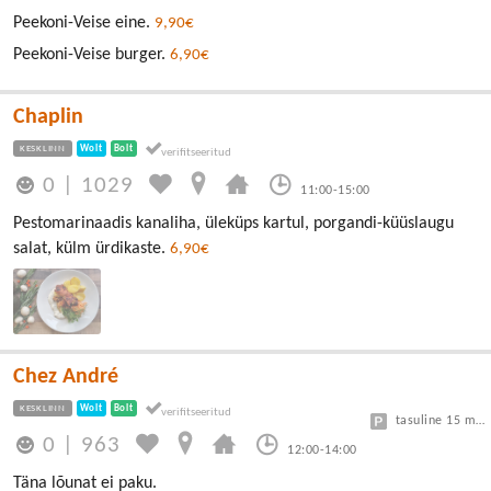
Peekoni-Veise eine.
9,90€
Peekoni-Veise burger.
6,90€
Chaplin
KESKLINN
Wolt
Bolt
0
|
1029
11:00-15:00
Pestomarinaadis kanaliha, üleküps kartul, porgandi-küüslaugu
salat, külm ürdikaste.
6,90€
Chez André
KESKLINN
Wolt
Bolt
tasuline 15 min tasuta, edasi 3€/h
0
|
963
12:00-14:00
Täna lõunat ei paku.