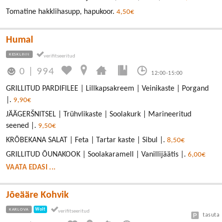
Tomatine hakklihasupp, hapukoor.
4,50€
Humal
KESKLINN
0
|
994
12:00-15:00
GRILLITUD PARDIFILEE | Lillkapsakreem | Veinikaste | Porgand
|.
9,90€
JÄÄGERŠNITSEL | Trühvlikaste | Soolakurk | Marineeritud
seened |.
9,50€
KRÕBEKANA SALAT | Feta | Tartar kaste | Sibul |.
8,50€
GRILLITUD ÕUNAKOOK | Soolakaramell | Vanillijäätis |.
6,00€
VAATA EDASI ...
Jõeääre Kohvik
KARLOVA
Wolt
tasuta