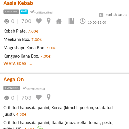
Aasia Kebab
KESKLINN
Wolt
kuni 1h tasuta
0
|
700
10:00-15:00
Kebab Plate.
7,00€
Meekana Box.
7,00€
Magushapu Kana Box.
7,00€
Kungpao Kana Box.
7,00€
VAATA EDASI ...
Aega On
SUPILINNA
0
|
703
Grillitud hapusaia panini, Korea (kimchi, peekon, sulatatud
juust).
4,50€
Grillitud hapusaia panini, Itaalia (mozzarella, tomat, pesto,