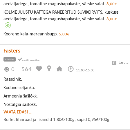
aedviljadega, tomatine magushapukaste, värske salat.
8,00€
KOLME JUUSTU KATTEGA PANEERITUD SUVIKÕRVITS, kuskuss
aedviljadega, tomatine magushapukaste, värske salat.
8,00€
Koorene kala-mereannisupp.
5,00€
Fasters
ROPKA
tasuta
0
|
564
11:00-15:30
Rassolnik.
Kodune seljanka.
Armeenia šašlõkk.
Nostalgia šašlõkk.
VAATA EDASI ...
Buffet liharoad ja lisandid 1.80€/100g, supid 0,95€/100g