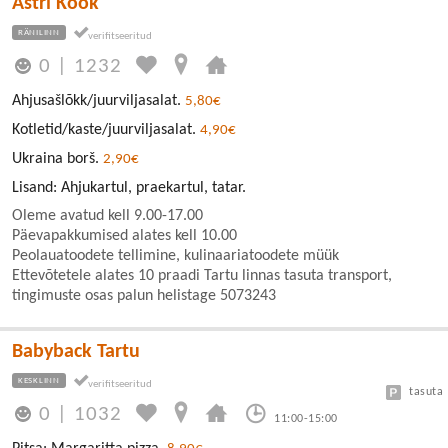
Astri Köök
RÄNILINN
0
|
1232
Ahjusašlõkk/juurviljasalat.
5,80€
Kotletid/kaste/juurviljasalat.
4,90€
Ukraina borš.
2,90€
Lisand: Ahjukartul, praekartul, tatar.
Oleme avatud kell 9.00-17.00
Päevapakkumised alates kell 10.00
Peolauatoodete tellimine, kulinaariatoodete müük
Ettevõtetele alates 10 praadi Tartu linnas tasuta transport,
tingimuste osas palun helistage 5073243
Babyback Tartu
KESKLINN
tasuta
0
|
1032
11:00-15:00