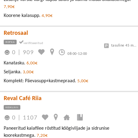
7,90€
Koorene kalasupp.
4,90€
Retrosaal
ROPKA
tasuline 45 minutit tasuta
0
|
909
08:00-12:00
Kanatasku.
6,00€
Seljanka.
3,00€
Komplekt: Päevasupp+kastmepraad.
5,00€
Reval Café Riia
KESKLINN
0
|
1107
Paneeritud kalafilee röstitud köögiviljade ja sidrunise
koorekastmega.
7,20€