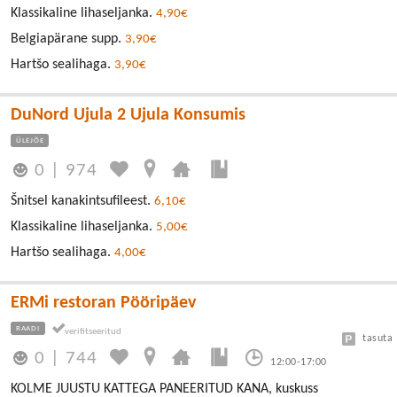
Klassikaline lihaseljanka.
4,90€
Belgiapärane supp.
3,90€
Hartšo sealihaga.
3,90€
DuNord Ujula 2 Ujula Konsumis
ÜLEJÕE
0
|
974
Šnitsel kanakintsufileest.
6,10€
Klassikaline lihaseljanka.
5,00€
Hartšo sealihaga.
4,00€
ERMi restoran Pööripäev
RAADI
tasuta
0
|
744
12:00-17:00
KOLME JUUSTU KATTEGA PANEERITUD KANA, kuskuss