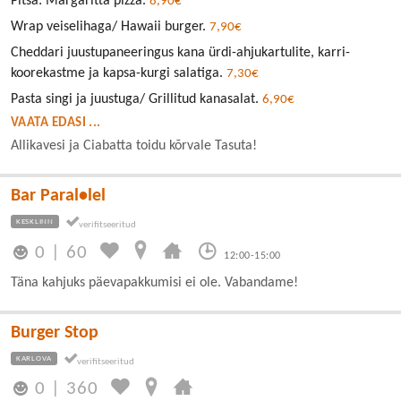
Pitsa: Margaritta pizza.
8,90€
Wrap veiselihaga/ Hawaii burger.
7,90€
Cheddari juustupaneeringus kana ürdi-ahjukartulite, karri-
koorekastme ja kapsa-kurgi salatiga.
7,30€
Pasta singi ja juustuga/ Grillitud kanasalat.
6,90€
VAATA EDASI ...
Allikavesi ja Ciabatta toidu kõrvale Tasuta!
Bar Paral•lel
KESKLINN
0
|
60
12:00-15:00
Täna kahjuks päevapakkumisi ei ole. Vabandame!
Burger Stop
KARLOVA
0
|
360