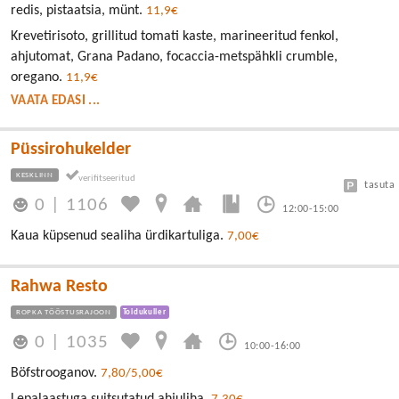
redis, pistaatsia, münt.
11,9€
Krevetirisoto, grillitud tomati kaste, marineeritud fenkol,
ahjutomat, Grana Padano, focaccia-metspähkli crumble,
oregano.
11,9€
VAATA EDASI ...
Püssirohukelder
KESKLINN
tasuta
0
|
1106
12:00-15:00
Kaua küpsenud sealiha ürdikartuliga.
7,00€
Rahwa Resto
ROPKA TÖÖSTUSRAJOON
Toidukuller
0
|
1035
10:00-16:00
Böfstrooganov.
7,80/5,00€