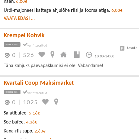
naan.
6,00€
Ürdi-majoneesi kattega ahjulõhe riisi ja toorsalatiga.
6,00€
VAATA EDASI ...
Krempel Kohvik
KESKLINN
tasuta
0
|
526
10:00-14:00
Täna kahjuks päevapakkumisi ei ole. Vabandame!
Kvartali Coop Maksimarket
KESKLINN
0
|
1025
Salatibufee.
5,16€
Soe bufee.
4,36€
Kana-riisisupp.
2,60€