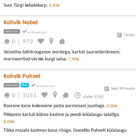
Suur Türgi kebabikarp.
5,95€
Kohvik Nobel
RÄNILINN
tasuta
0
|
972
Veiseliha böfstrooganov seentega, kartuli-juursellerikreem,
marineeritud-värske kurgi salsa.
7,90€
Kohvik Puhvet
KARLOVA
Wolt
kuni 2h tasuta
0
|
1051
alates 11:00
Koorene kana kukeseene pasta parmesani juustuga.
6,00€
Pikkpoiss kartuli,külma kastme ja peedi-küüslaugu salatiga.
6,00€
Tikka masala kastmes kana riisiga, lisandiks Puhveti küüslaugu