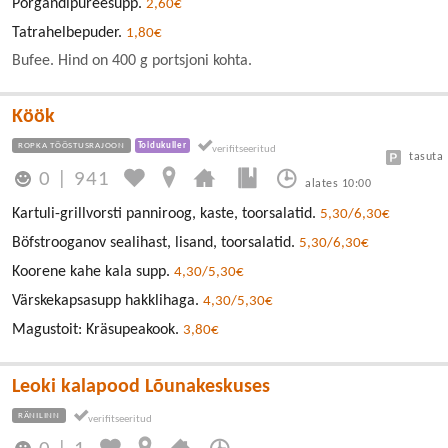
Porgandipüreesupp.
2,60€
Tatrahelbepuder.
1,80€
Bufee. Hind on 400 g portsjoni kohta.
Köök
ROPKA TÖÖSTUSRAJOON
Toidukuller
tasuta
0
|
941
alates 10:00
Kartuli-grillvorsti panniroog, kaste, toorsalatid.
5,30/6,30€
Böfstrooganov sealihast, lisand, toorsalatid.
5,30/6,30€
Koorene kahe kala supp.
4,30/5,30€
Värskekapsasupp hakklihaga.
4,30/5,30€
Magustoit: Kräsupeakook.
3,80€
Leoki kalapood Lõunakeskuses
RÄNILINN