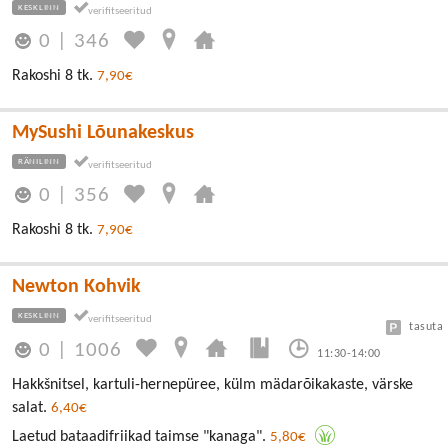
KESKLINN
0
|
346
Rakoshi 8 tk.
7,90€
MySushi Lõunakeskus
RÄNILINN
0
|
356
Rakoshi 8 tk.
7,90€
Newton Kohvik
KESKLINN
tasuta
0
|
1006
11:30-14:00
Hakkšnitsel, kartuli-hernepüree, külm mädarõikakaste, värske
salat.
6,40€
Laetud bataadifriikad taimse "kanaga".
5,80€