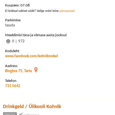
Kuupäev: 07.08
Ei leidnud sobivat sööki? Valige mõni teine
päevapraad
.
Parkimine
tasuta
Meeldimisi täna ja viimase aasta jooksul
0
|
972
Koduleht
www.facebook.com/kohviknobel
Aadress
Ringtee 75, Tartu
Telefon
731 5642
Drinkgeld / Ülikooli Kohvik
KESKLINN