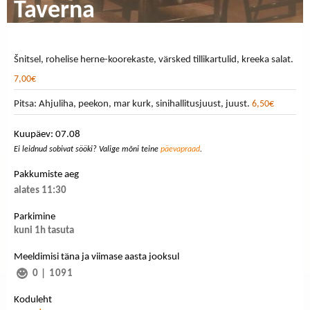
Taverna
Šnitsel, rohelise herne-koorekaste, värsked tillikartulid, kreeka salat.
7,00€
Pitsa: Ahjuliha, peekon, mar kurk, sinihallitusjuust, juust.
6,50€
Kuupäev: 07.08
Ei leidnud sobivat sööki? Valige mõni teine
päevapraad
.
Pakkumiste aeg
alates 11:30
Parkimine
kuni 1h tasuta
Meeldimisi täna ja viimase aasta jooksul
0
|
1091
Koduleht