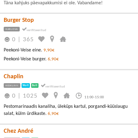
Täna kahjuks päevapakkumisi ei ole. Vabandame!
Burger Stop
KARLOVA
0
|
365
Peekoni-Veise eine.
9,90€
Peekoni-Veise burger.
6,90€
Chaplin
KESKLINN
Wolt
Bolt
0
|
1025
11:00-15:00
Pestomarinaadis kanaliha, üleküps kartul, porgandi-küüslaugu
salat, külm ürdikaste.
6,90€
Chez André