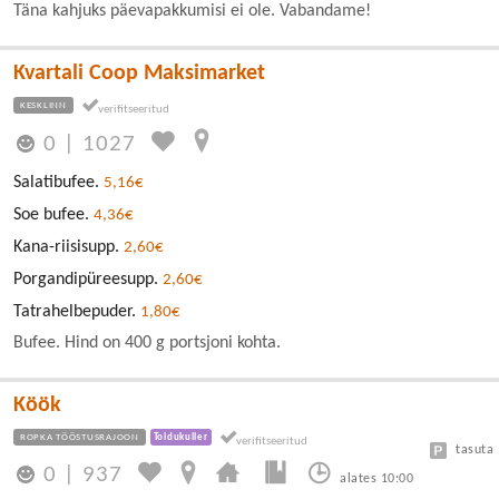
Täna kahjuks päevapakkumisi ei ole. Vabandame!
Kvartali Coop Maksimarket
KESKLINN
0
|
1027
Salatibufee.
5,16€
Soe bufee.
4,36€
Kana-riisisupp.
2,60€
Porgandipüreesupp.
2,60€
Tatrahelbepuder.
1,80€
Bufee. Hind on 400 g portsjoni kohta.
Köök
ROPKA TÖÖSTUSRAJOON
Toidukuller
tasuta
0
|
937
alates 10:00