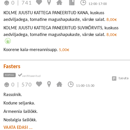
0
|
741
12:00-17:00
KOLME JUUSTU KATTEGA PANEERITUD KANA, kuskuss
aedviljadega, tomatine magushapukaste, värske salat.
8,00€
KOLME JUUSTU KATTEGA PANEERITUD SUVIKÕRVITS, kuskuss
aedviljadega, tomatine magushapukaste, värske salat.
8,00€
Koorene kala-mereannisupp.
5,00€
Fasters
ROPKA
tasuta
0
|
570
11:00-15:30
Rassolnik.
Kodune seljanka.
Armeenia šašlõkk.
Nostalgia šašlõkk.
VAATA EDASI ...