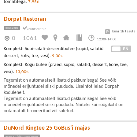
tomatitega.
7,95€
Dorpat Restoran
KESKLINN
kuni 1h tasuta
0
|
1061
12:00-14:00
EE
EN
Komplekt: Supi-salati-desserdibufee (supid, salatid,
dessert, kohv, tee, vesi).
9,00€
Komplekt: Kogu bufee (praed, supid, salatid, dessert, kohv, tee,
vesi).
13,00€
Tegemist on automaatselt lisatud pakkumisega! See võib
mõnedel erijuhtudel siiski puududa. Lisainfot leiad Dorpati
kodulehelt.
Tegemist on automaatselt lisatud pakkumisega! See võib
mõnedel erijuhtudel siiski puududa. Näiteks kui söögikoht on
ootamatult broneeritud või suletud.
DuNord Ringtee 25 GoBus'i majas
ROPKA TÖÖSTUSRAJOON