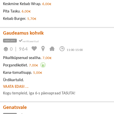
Keskmine Kebab Wrap.
6,00€
Pita Tasku.
6,00€
Kebab Burger.
5,70€
Gaudeamus kohvik
KESKLINN
0
|
964
11:00-15:00
Pikaltküpsenud sealiha.
7,00€
Porgandikotlet.
7,00€
Kana-tomatisupp.
5,00€
Ürdikartulid.
VAATA EDASI ...
Kogu templeid, iga 6-s päevapraad TASUTA!
Genatsvale