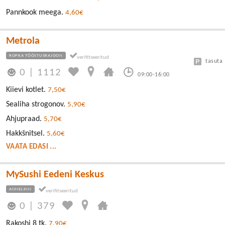
Pannkook meega.
4,60€
Metrola
ROPKA TÖÖSTUSRAJOON
tasuta
0
|
1112
09:00-16:00
Kiievi kotlet.
7,50€
Sealiha strogonov.
5,90€
Ahjupraad.
5,70€
Hakkšnitsel.
5,60€
VAATA EDASI ...
MySushi Eedeni Keskus
ANNELINN
0
|
379
Rakoshi 8 tk.
7,90€