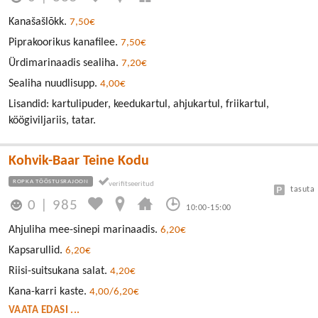
Kanašašlõkk.
7,50€
Piprakoorikus kanafilee.
7,50€
Ürdimarinaadis sealiha.
7,20€
Sealiha nuudlisupp.
4,00€
Lisandid: kartulipuder, keedukartul, ahjukartul, friikartul,
köögiviljariis, tatar.
Kohvik-Baar Teine Kodu
ROPKA TÖÖSTUSRAJOON
tasuta
0
|
985
10:00-15:00
Ahjuliha mee-sinepi marinaadis.
6,20€
Kapsarullid.
6,20€
Riisi-suitsukana salat.
4,20€
Kana-karri kaste.
4,00/6,20€
VAATA EDASI ...