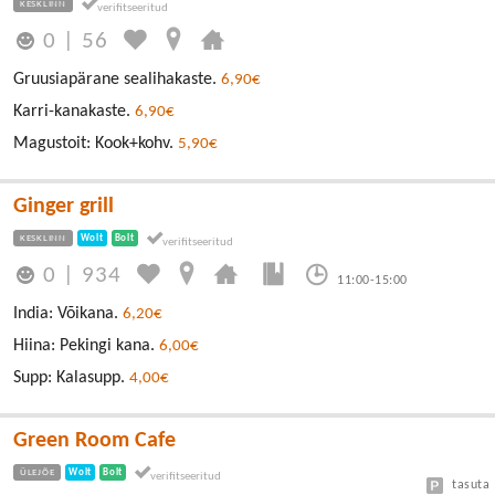
KESKLINN
0
|
56
Gruusiapärane sealihakaste.
6,90€
Karri-kanakaste.
6,90€
Magustoit: Kook+kohv.
5,90€
Ginger grill
KESKLINN
Wolt
Bolt
0
|
934
11:00-15:00
India: Võikana.
6,20€
Hiina: Pekingi kana.
6,00€
Supp: Kalasupp.
4,00€
Green Room Cafe
ÜLEJÕE
Wolt
Bolt
tasuta