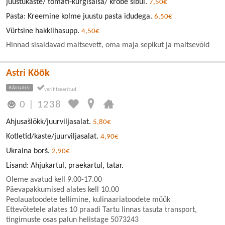
juustukaste/ tomati-kurgisalsa/ krõbe sibul.
7,50€
Pasta: Kreemine kolme juustu pasta idudega.
6,50€
Vürtsine hakklihasupp.
4,50€
Hinnad sisaldavad maitsevett, oma maja sepikut ja maitsevõid
Astri Köök
RÄNILINN
0
|
1238
Ahjusašlõkk/juurviljasalat.
5,80€
Kotletid/kaste/juurviljasalat.
4,90€
Ukraina borš.
2,90€
Lisand: Ahjukartul, praekartul, tatar.
Oleme avatud kell 9.00-17.00
Päevapakkumised alates kell 10.00
Peolauatoodete tellimine, kulinaariatoodete müük
Ettevõtetele alates 10 praadi Tartu linnas tasuta transport,
tingimuste osas palun helistage 5073243