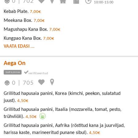
0
|
702
10:00-15:00
Kebab Plate.
7,00€
Meekana Box.
7,00€
Magushapu Kana Box.
7,00€
Kungpao Kana Box.
7,00€
VAATA EDASI ...
Aega On
SUPILINNA
0
|
705
Grillitud hapusaia panini, Korea (kimchi, peekon, sulatatud
juust).
4,50€
Grillitud hapusaia panini, Itaalia (mozzarella, tomat, pesto,
trühvliõli).
4,50€
Grillitud hapusaia panini, Aafrika (röstitud kana ja juurviljad,
harissa kaste, marineeritud punane sibul).
4,50€