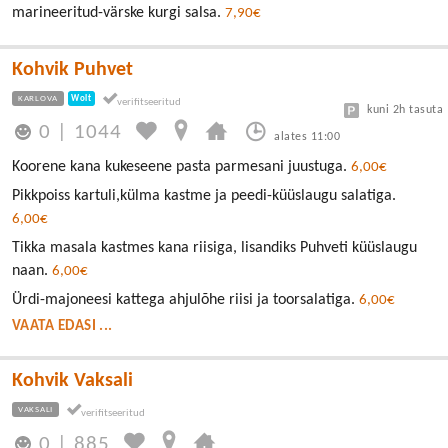
marineeritud-värske kurgi salsa.
7,90€
Kohvik Puhvet
KARLOVA
Wolt
kuni 2h tasuta
0
|
1044
alates 11:00
Koorene kana kukeseene pasta parmesani juustuga.
6,00€
Pikkpoiss kartuli,külma kastme ja peedi-küüslaugu salatiga.
6,00€
Tikka masala kastmes kana riisiga, lisandiks Puhveti küüslaugu
naan.
6,00€
Ürdi-majoneesi kattega ahjulõhe riisi ja toorsalatiga.
6,00€
VAATA EDASI ...
Kohvik Vaksali
VAKSALI
0
|
885