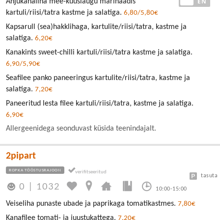
EE
EN
Ahjukanaliha mee-küüslaugu marinaadis
kartuli/riisi/tatra kastme ja salatiga.
6,80/5,80€
Kapsarull (sea)hakklihaga, kartulite/riisi/tatra, kastme ja
salatiga.
6,20€
Kanakints sweet-chilli kartuli/riisi/tatra kastme ja salatiga.
6,90/5,90€
Seafilee panko paneeringus kartulite/riisi/tatra, kastme ja
salatiga.
7,20€
Paneeritud lesta filee kartuli/riisi/tatra, kastme ja salatiga.
6,90€
Allergeenidega seonduvast küsida teenindajalt.
2pipart
ROPKA TÖÖSTUSRAJOON
tasuta
0
|
1032
10:00-15:00
Veiseliha punaste ubade ja paprikaga tomatikastmes.
7,80€
Kanafilee tomati- ja juustukattega.
7,20€