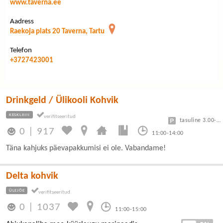
www.taverna.ee
Aadress
Raekoja plats 20 Taverna, Tartu
Telefon
+3727423001
Drinkgeld / Ülikooli Kohvik
KESKLINN
tasuline 3.00-7.50
0
|
917
11:00-14:00
Täna kahjuks päevapakkumisi ei ole. Vabandame!
Delta kohvik
ÜLEJÕE
0
|
1037
11:00-15:00