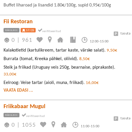
Buffet liharoad ja lisandid 1.80€/100g, supid 0,95€/100g
Fii Restoran
RÄNILINN
57/25
tasuta
0
|
961
12:00-15:00
Kalakotletid (kartulikreem, tartar kaste, värske salat).
9,50€
Burrata (tomat, Kreeka pähkel, oliivid).
8,50€
Steik ja friikad (Uruguay veis 250g, bearnaise, piprakaste).
33,00€
Eelroog: Veise tartar (aioli, muna, friikad).
16,00€
VAATA EDASI ...
Friikabaar Mugul
RÄNILINN
tasuta
0
|
1055
11:00-15:00