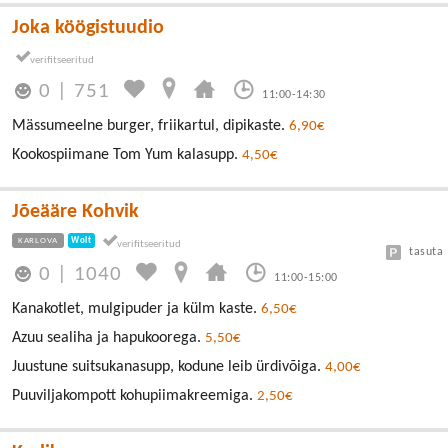
Joka köögistuudio
0
|
751
11:00-14:30
Mässumeelne burger, friikartul, dipikaste.
6,90€
Kookospiimane Tom Yum kalasupp.
4,50€
Jõeääre Kohvik
KARLOVA
Wolt
tasuta
0
|
1040
11:00-15:00
Kanakotlet, mulgipuder ja külm kaste.
6,50€
Azuu sealiha ja hapukoorega.
5,50€
Juustune suitsukanasupp, kodune leib ürdivõiga.
4,00€
Puuviljakompott kohupiimakreemiga.
2,50€