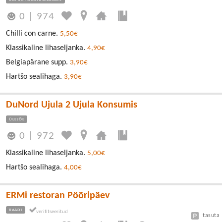
0
|
974
Chilli con carne.
5,50€
Klassikaline lihaseljanka.
4,90€
Belgiapärane supp.
3,90€
Hartšo sealihaga.
3,90€
DuNord Ujula 2 Ujula Konsumis
ÜLEJÕE
0
|
972
Klassikaline lihaseljanka.
5,00€
Hartšo sealihaga.
4,00€
ERMi restoran Pööripäev
RAADI
tasuta