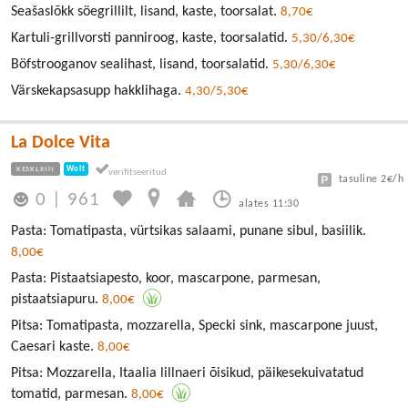
Seašaslõkk söegrillilt, lisand, kaste, toorsalat.
8,70€
Kartuli-grillvorsti panniroog, kaste, toorsalatid.
5,30/6,30€
Böfstrooganov sealihast, lisand, toorsalatid.
5,30/6,30€
Värskekapsasupp hakklihaga.
4,30/5,30€
La Dolce Vita
KESKLINN
Wolt
tasuline 2€/h
0
|
961
alates 11:30
Pasta: Tomatipasta, vürtsikas salaami, punane sibul, basiilik.
8,00€
Pasta: Pistaatsiapesto, koor, mascarpone, parmesan,
pistaatsiapuru.
8,00€
Pitsa: Tomatipasta, mozzarella, Specki sink, mascarpone juust,
Caesari kaste.
8,00€
Pitsa: Mozzarella, Itaalia lillnaeri õisikud, päikesekuivatatud
tomatid, parmesan.
8,00€