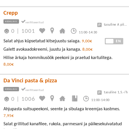
Crepp
KESKLINN
tasuline A piirkond
0
|
1001
11:00-14:30
EE
EN
Salat ahjus küpsetatud kitsejuustu saiaga.
9,00€
Galett avokaadokreemi, juustu ja kanaga.
8,00€
Hilise ärkaja hommikusöök peekoni ja praetud kartulitega.
8,00€
Da Vinci pasta & pizza
KESKLINN
tasuline 1,5.-/h
0
|
1006
11:00-14:00
Ahjupasta suitsupeekoni, seente ja sibulaga kreemjas kastmes.
7,95€
Salat grillitud kanafilee, rukola, parmesani ja päikesekuivatatud