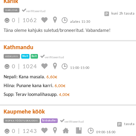
Karlik
KARLOVA
kuni 2h tasuta
0
|
1062
alates 11:30
Täna oleme kahjuks suletud/broneeritud. Vabandame!
Kathmandu
KESKLINN
Wolt
Bolt
0
|
1024
11:00-15:00
Nepali: Kana masala.
6,60€
Hiina: Punane kana karri.
6,00€
Supp: Terav loomalihasupp.
4,00€
Kaupmehe köök
ROPKA TÖÖSTUSRAJOON
Toidukuller
tasuta
0
|
1243
09:00-16:00