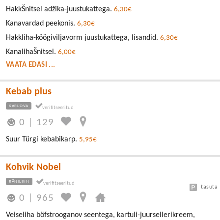
HakkŠnitsel adžika-juustukattega.
6,30€
Kanavardad peekonis.
6,30€
Hakkliha-köögiviljavorm juustukattega, lisandid.
6,30€
KanalihaŠnitsel.
6,00€
VAATA EDASI ...
Kebab plus
KARLOVA
0
|
129
Suur Türgi kebabikarp.
5,95€
Kohvik Nobel
RÄNILINN
tasuta
0
|
965
Veiseliha böfstrooganov seentega, kartuli-juursellerikreem,