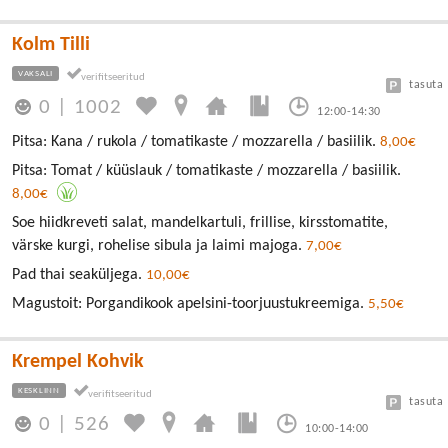
Kolm Tilli
VAKSALI
tasuta
0
|
1002
12:00-14:30
Pitsa: Kana / rukola / tomatikaste / mozzarella / basiilik.
8,00€
Pitsa: Tomat / küüslauk / tomatikaste / mozzarella / basiilik.
8,00€
Soe hiidkreveti salat, mandelkartuli, frillise, kirsstomatite,
värske kurgi, rohelise sibula ja laimi majoga.
7,00€
Pad thai seaküljega.
10,00€
Magustoit: Porgandikook apelsini-toorjuustukreemiga.
5,50€
Krempel Kohvik
KESKLINN
tasuta
0
|
526
10:00-14:00