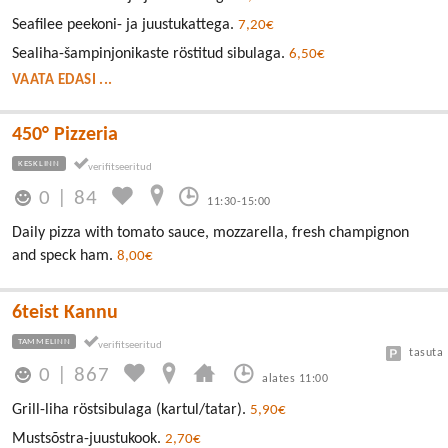
Seafilee peekoni- ja juustukattega.
7,20€
Sealiha-šampinjonikaste röstitud sibulaga.
6,50€
VAATA EDASI ...
450° Pizzeria
KESKLINN
0
|
84
11:30-15:00
Daily pizza with tomato sauce, mozzarella, fresh champignon
and speck ham.
8,00€
6teist Kannu
TAMMELINN
tasuta
0
|
867
alates 11:00
Grill-liha röstsibulaga (kartul/tatar).
5,90€
Mustsõstra-juustukook.
2,70€