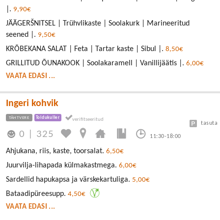
|.
9,90€
JÄÄGERŠNITSEL | Trühvlikaste | Soolakurk | Marineeritud
seened |.
9,50€
KRÕBEKANA SALAT | Feta | Tartar kaste | Sibul |.
8,50€
GRILLITUD ÕUNAKOOK | Soolakaramell | Vanillijäätis |.
6,00€
VAATA EDASI ...
Ingeri kohvik
TÄHTVERE
Toidukuller
tasuta
0
|
325
11:30-18:00
Ahjukana, riis, kaste, toorsalat.
6,50€
Juurvilja-lihapada külmakastmega.
6,00€
Sardellid hapukapsa ja värskekartuliga.
5,00€
Bataadipüreesupp.
4,50€
VAATA EDASI ...