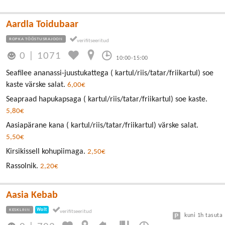
Aardla Toidubaar
ROPKA TÖÖSTUSRAJOON
0
|
1071
10:00-15:00
Seafilee ananassi-juustukattega ( kartul/riis/tatar/friikartul) soe
kaste värske salat.
6,00€
Seapraad hapukapsaga ( kartul/riis/tatar/friikartul) soe kaste.
5,80€
Aasiapärane kana ( kartul/riis/tatar/friikartul) värske salat.
5,50€
Kirsikissell kohupiimaga.
2,50€
Rassolnik.
2,20€
Aasia Kebab
KESKLINN
Wolt
kuni 1h tasuta