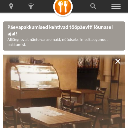
Päevapakkumised kehtivad tööpäeviti lõunasel
ajal!
Alljärgnevalt näete varasemaid, nüüdseks ilmselt aegunud,
pakkumisi.