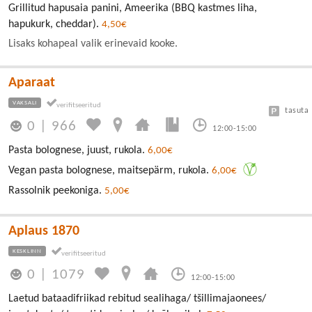
Grillitud hapusaia panini, Ameerika (BBQ kastmes liha,
hapukurk, cheddar).
4,50€
Lisaks kohapeal valik erinevaid kooke.
Aparaat
VAKSALI
tasuta
0
|
966
12:00-15:00
Pasta bolognese, juust, rukola.
6,00€
Vegan pasta bolognese, maitsepärm, rukola.
6,00€
Rassolnik peekoniga.
5,00€
Aplaus 1870
KESKLINN
0
|
1079
12:00-15:00
Laetud bataadifriikad rebitud sealihaga/ tšillimajaonees/