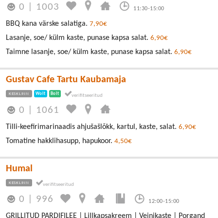
0
|
1003
11:30-15:00
BBQ kana värske salatiga.
7,90€
Lasanje, soe/ külm kaste, punase kapsa salat.
6,90€
Taimne lasanje, soe/ külm kaste, punase kapsa salat.
6,90€
Gustav Cafe Tartu Kaubamaja
KESKLINN
Wolt
Bolt
0
|
1061
Tilli-keefirimarinaadis ahjušašlõkk, kartul, kaste, salat.
6,90€
Tomatine hakklihasupp, hapukoor.
4,50€
Humal
KESKLINN
0
|
996
12:00-15:00
GRILLITUD PARDIFILEE | Lillkapsakreem | Veinikaste | Porgand