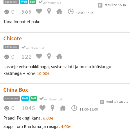
KESKLINN
Wolt
Bolt
tasuline 15 min tasuta, edasi 3€/h
0
|
969
12:00-14:00
Täna lõunat ei paku.
Chicote
KESKLINN
0
|
222
Lasanje veisehakklihaga, suvise salati ja musta küüslaugu
kastmega + kohv.
10,00€
China Box
ANNELINN
Wolt
Bolt
kuni 1h tasuta
0
|
1045
11:00-15:00
Praad: Pekingi kana.
6,00€
Supp: Tom Kha kana ja riisiga.
4,00€