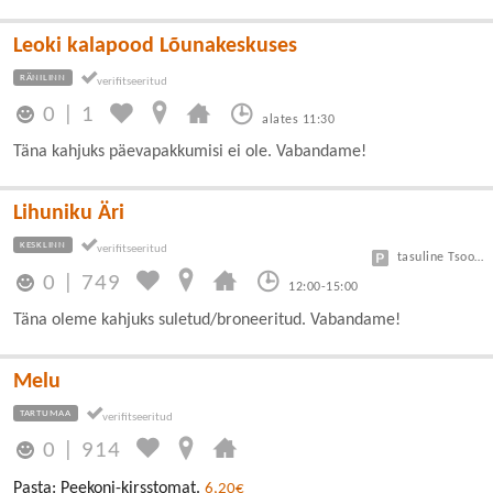
Leoki kalapood Lõunakeskuses
RÄNILINN
0
|
1
alates 11:30
Täna kahjuks päevapakkumisi ei ole. Vabandame!
Lihuniku Äri
KESKLINN
tasuline Tsoon A 3 eur/h, B 1,5 eur/h
0
|
749
12:00-15:00
Täna oleme kahjuks suletud/broneeritud. Vabandame!
Melu
TARTUMAA
0
|
914
Pasta: Peekoni-kirsstomat.
6,20€