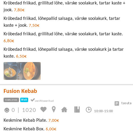
Krõbedad friikad, grillitud lõhe, värske soolakurk, tartar kaste +
jook.
7,80€
Krõbedad friikad, lõhepallid salsaga, värske soolakurk, tartar
kaste + jook.
7,50€
Krõbedad friikad, grillitud lõhe, värske soolakurk, tartar kaste.
6,80€
Krõbedad friikad, lõhepallid salsaga, värske soolakurk ja tartar
kaste.
6,50€
Fusion Kebab
KARLOVA
Wolt
tasuta
0
|
1020
10:00-15:00
Keskmine Kebab Plate.
7,00€
Keskmine Kebab Box.
6,00€