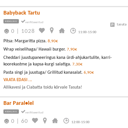
Babyback Tartu
KESKLINN
tasuta
0
|
1028
11:00-15:00
Pitsa: Margaritta pizza.
8,90€
Wrap veiselihaga/ Hawaii burger.
7,90€
Cheddari juustupaneeringus kana ürdi-ahjukartulite, karri-
koorekastme ja kapsa-kurgi salatiga.
7,30€
Pasta singi ja juustuga/ Grillitud kanasalat.
6,90€
VAATA EDASI ...
Allikavesi ja Ciabatta toidu kõrvale Tasuta!
Bar Paral•lel
KESKLINN
0
|
60
12:00-15:00