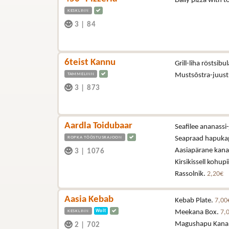
Daily pizza with
KESKLINN
3
|
84
6teist Kannu
Grill-liha röstsibu
TAMMELINN
Mustsõstra-juus
3
|
873
Aardla Toidubaar
Seafilee ananassi-
ROPKA TÖÖSTUSRAJOON
Seapraad hapukapsa
Aasiapärane kana (
3
|
1076
Kirsikissell kohup
Rassolnik.
2,20€
Aasia Kebab
Kebab Plate.
7,00
KESKLINN
Wolt
Meekana Box.
7,
Magushapu Kana
2
|
702