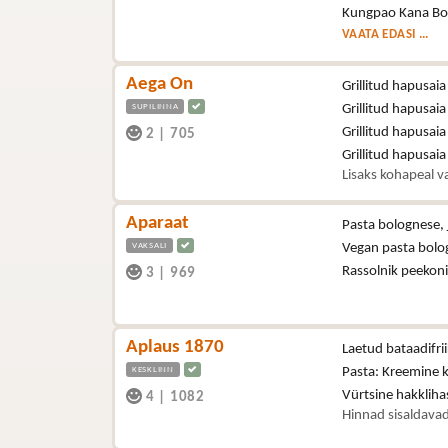
Kungpao Kana Bo
VAATA EDASI ...
Aega On
Grillitud hapusaia
SUPILINNA
Grillitud hapusaia
Grillitud hapusaia
2
|
705
Grillitud hapusai
Lisaks kohapeal va
Aparaat
Pasta bolognese, 
VAKSALI
Vegan pasta bolo
Rassolnik peekon
3
|
969
Aplaus 1870
Laetud bataadifri
KESKLINN
Pasta: Kreemine 
Vürtsine hakklih
4
|
1082
Hinnad sisaldavad