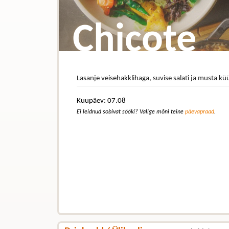
Chicote
Lasanje veisehakklihaga, suvise salati ja musta k
Kuupäev: 07.08
Ei leidnud sobivat sööki? Valige mõni teine
päevapraad
.