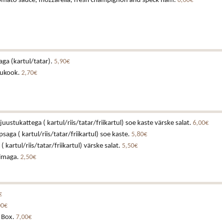
 tomato sauce, mozzarella, fresh champignon and speck ham.
8,00€
laga (kartul/tatar).
5,90€
tukook.
2,70€
juustukattega ( kartul/riis/tatar/friikartul) soe kaste värske salat.
6,00€
ga ( kartul/riis/tatar/friikartul) soe kaste.
5,80€
 kartul/riis/tatar/friikartul) värske salat.
5,50€
iimaga.
2,50€
€
00€
 Box.
7,00€