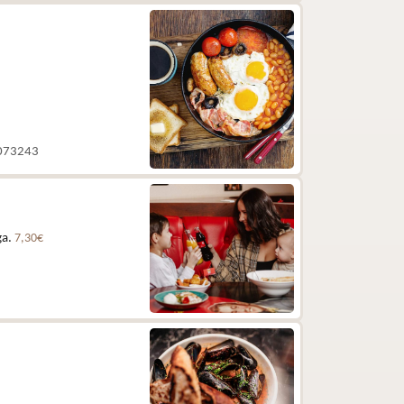
 5073243
ga.
7,30€