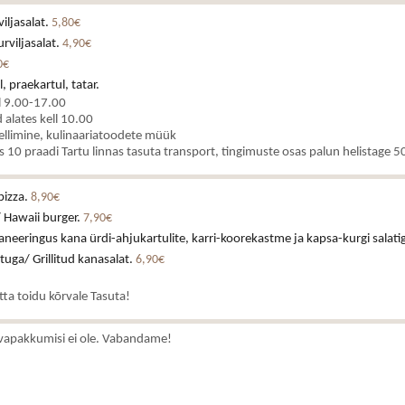
iljasalat.
5,80€
rviljasalat.
4,90€
0€
, praekartul, tatar.
l 9.00-17.00
alates kell 10.00
ellimine, kulinaariatoodete müük
es 10 praadi Tartu linnas tasuta transport, tingimuste osas palun helistage
pizza.
8,90€
 Hawaii burger.
7,90€
neeringus kana ürdi-ahjukartulite, karri-koorekastme ja kapsa-kurgi salati
stuga/ Grillitud kanasalat.
6,90€
atta toidu kõrvale Tasuta!
vapakkumisi ei ole. Vabandame!