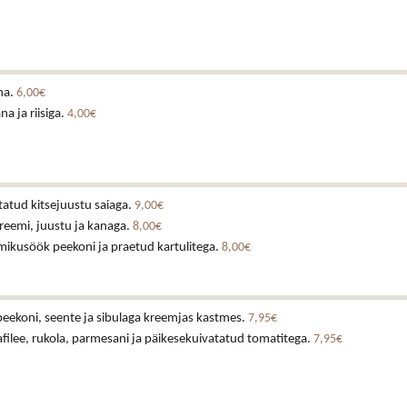
na.
6,00€
a ja riisiga.
4,00€
tatud kitsejuustu saiaga.
9,00€
reemi, juustu ja kanaga.
8,00€
mikusöök peekoni ja praetud kartulitega.
8,00€
eekoni, seente ja sibulaga kreemjas kastmes.
7,95€
nafilee, rukola, parmesani ja päikesekuivatatud tomatitega.
7,95€