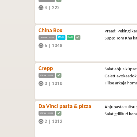
4
|
222
China Box
Praad: Pekingi ka
ANNELINN
Wolt
Bolt
Supp: Tom Kha kan
6
|
1048
Crepp
Salat ahjus küpse
KESKLINN
Galett avokaadok
Hilise ärkaja hom
3
|
1010
Da Vinci pasta & pizza
Ahjupasta suitsup
KESKLINN
Salat grillitud ka
2
|
1012