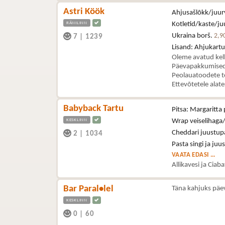
Astri Köök
Ahjusašlõkk/juurv
RÄNILINN
Kotletid/kaste/juu
Ukraina borš.
2,9
7
|
1239
Lisand: Ahjukartul
Oleme avatud kel
Päevapakkumised 
Peolauatoodete t
Ettevõtetele alat
Babyback Tartu
Pitsa: Margaritta 
KESKLINN
Wrap veiselihaga/
Cheddari juustupa
2
|
1034
Pasta singi ja juu
VAATA EDASI ...
Allikavesi ja Ciab
Bar Paral•lel
Täna kahjuks päe
KESKLINN
0
|
60