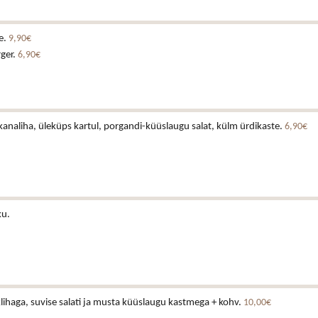
e.
9,90€
rger.
6,90€
analiha, üleküps kartul, porgandi-küüslaugu salat, külm ürdikaste.
6,90€
ku.
lihaga, suvise salati ja musta küüslaugu kastmega + kohv.
10,00€