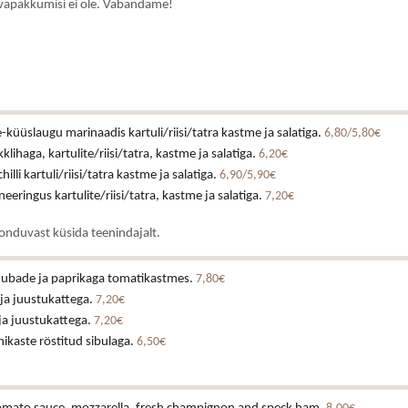
vapakkumisi ei ole. Vabandame!
küüslaugu marinaadis kartuli/riisi/tatra kastme ja salatiga.
6,80/5,80€
klihaga, kartulite/riisi/tatra, kastme ja salatiga.
6,20€
illi kartuli/riisi/tatra kastme ja salatiga.
6,90/5,90€
eeringus kartulite/riisi/tatra, kastme ja salatiga.
7,20€
onduvast küsida teenindajalt.
e ubade ja paprikaga tomatikastmes.
7,80€
 ja juustukattega.
7,20€
 ja juustukattega.
7,20€
ikaste röstitud sibulaga.
6,50€