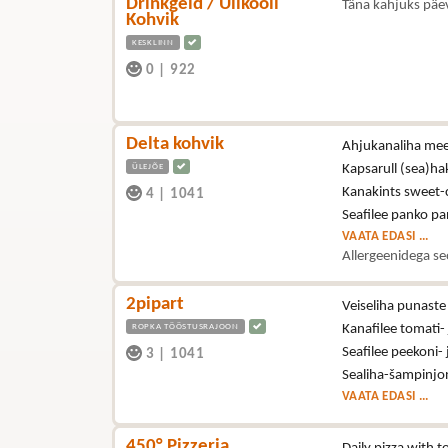
Drinkgeld / Ülikooli
Täna kahjuks päe
Kohvik
KESKLINN
0
|
922
Delta kohvik
Ahjukanaliha mee-
ÜLEJÕE
Kapsarull (sea)hak
Kanakints sweet-ch
4
|
1041
Seafilee panko pan
VAATA EDASI ...
Allergeenidega se
2pipart
Veiseliha punast
ROPKA TÖÖSTUSRAJOON
Kanafilee tomati-
Seafilee peekoni-
3
|
1041
Sealiha-šampinjon
VAATA EDASI ...
450° Pizzeria