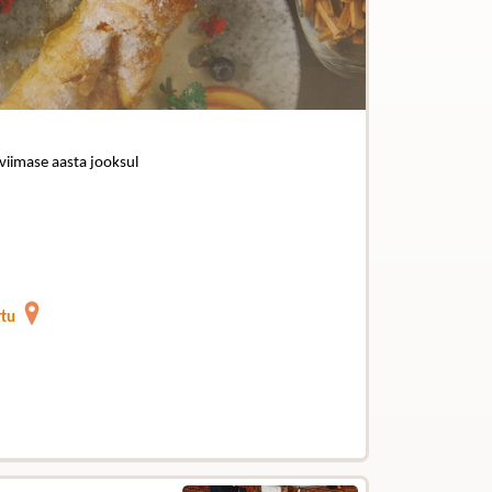
 viimase aasta jooksul
rtu