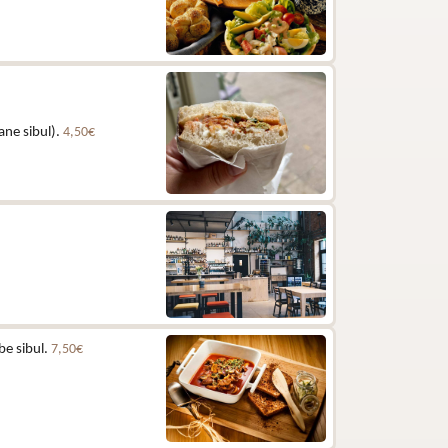
ane sibul).
4,50€
be sibul.
7,50€