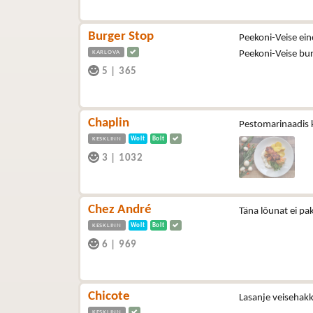
Burger Stop
Peekoni-Veise ein
KARLOVA
Peekoni-Veise bu
5
|
365
Chaplin
Pestomarinaadis k
KESKLINN
Wolt
Bolt
3
|
1032
Chez André
Täna lõunat ei pa
KESKLINN
Wolt
Bolt
6
|
969
Chicote
Lasanje veisehakk
KESKLINN