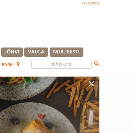
LOGI SISSE
JÕHVI
VALGA
MUU EESTI
KAART