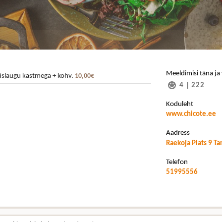
Meeldimisi täna ja
üüslaugu kastmega + kohv.
10,00€
4
|
222
Koduleht
www.chicote.ee
Aadress
Raekoja Plats 9 Ta
Telefon
51995556