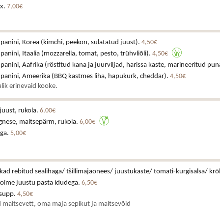
x.
7,00€
 panini, Korea (kimchi, peekon, sulatatud juust).
4,50€
 panini, Itaalia (mozzarella, tomat, pesto, trühvliõli).
4,50€
 panini, Aafrika (röstitud kana ja juurviljad, harissa kaste, marineeritud pun
a panini, Ameerika (BBQ kastmes liha, hapukurk, cheddar).
4,50€
lik erinevaid kooke.
juust, rukola.
6,00€
gnese, maitsepärm, rukola.
6,00€
iga.
5,00€
ikad rebitud sealihaga/ tšillimajaonees/ juustukaste/ tomati-kurgisalsa/ krõ
kolme juustu pasta idudega.
6,50€
asupp.
4,50€
 maitsevett, oma maja sepikut ja maitsevõid