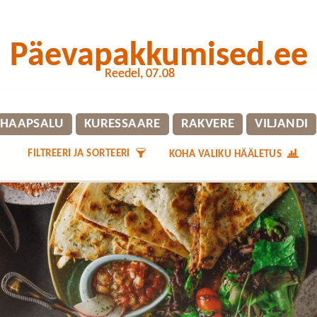
Päevapakkumised.ee
Reedel, 07.08
HAAPSALU
KURESSAARE
RAKVERE
VILJANDI
FILTREERI JA SORTEERI
KOHA VALIKU HÄÄLETUS