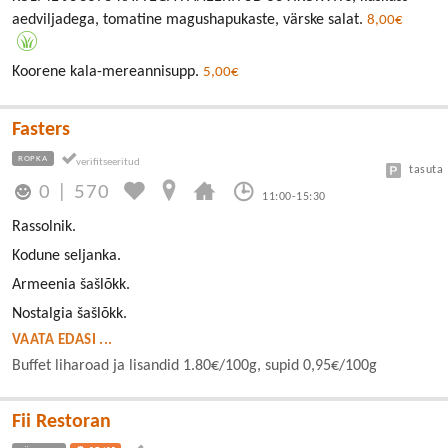
aedviljadega, tomatine magushapukaste, värske salat.
8,00€
Koorene kala-mereannisupp.
5,00€
Fasters
ROPKA
tasuta
0
|
570
11:00-15:30
Rassolnik.
Kodune seljanka.
Armeenia šašlõkk.
Nostalgia šašlõkk.
VAATA EDASI ...
Buffet liharoad ja lisandid 1.80€/100g, supid 0,95€/100g
Fii Restoran