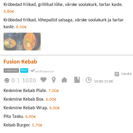
Krõbedad friikad, grillitud lõhe, värske soolakurk, tartar kaste.
6,80€
Krõbedad friikad, lõhepallid salsaga, värske soolakurk ja tartar
kaste.
6,50€
Fusion Kebab
KARLOVA
Wolt
tasuta
0
|
1020
10:00-15:00
Keskmine Kebab Plate.
7,00€
Keskmine Kebab Box.
6,00€
Keskmine Kebab Wrap.
6,00€
Pita Tasku.
6,00€
Kebab Burger.
5,70€