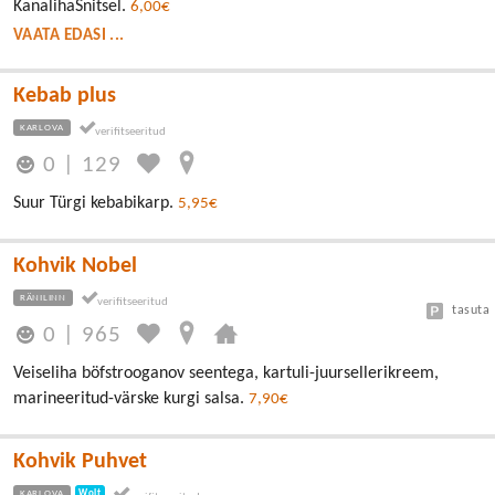
KanalihaŠnitsel.
6,00€
VAATA EDASI ...
Kebab plus
KARLOVA
0
|
129
Suur Türgi kebabikarp.
5,95€
Kohvik Nobel
RÄNILINN
tasuta
0
|
965
Veiseliha böfstrooganov seentega, kartuli-juursellerikreem,
marineeritud-värske kurgi salsa.
7,90€
Kohvik Puhvet
KARLOVA
Wolt