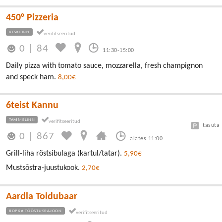
450° Pizzeria
KESKLINN
0
|
84
11:30-15:00
Daily pizza with tomato sauce, mozzarella, fresh champignon
and speck ham.
8,00€
6teist Kannu
TAMMELINN
tasuta
0
|
867
alates 11:00
Grill-liha röstsibulaga (kartul/tatar).
5,90€
Mustsõstra-juustukook.
2,70€
Aardla Toidubaar
ROPKA TÖÖSTUSRAJOON