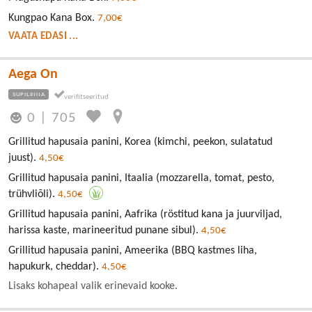
Kungpao Kana Box.
7,00€
VAATA EDASI ...
Aega On
SUPILINNA
0
|
705
Grillitud hapusaia panini, Korea (kimchi, peekon, sulatatud
juust).
4,50€
Grillitud hapusaia panini, Itaalia (mozzarella, tomat, pesto,
trühvliõli).
4,50€
Grillitud hapusaia panini, Aafrika (röstitud kana ja juurviljad,
harissa kaste, marineeritud punane sibul).
4,50€
Grillitud hapusaia panini, Ameerika (BBQ kastmes liha,
hapukurk, cheddar).
4,50€
Lisaks kohapeal valik erinevaid kooke.