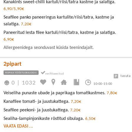
Kanakints sweet-chilli kartuli/riisi/tatra kastme ja salatiga.
6,90/5,90€
Seafilee panko paneeringus kartulite/riisi/tatra, kastme ja
salatiga.
7,20€
Paneeritud lesta filee kartuli/riisi/tatra, kastme ja salatiga.
6,90€
Allergeenidega seonduvast küsida teenindajalt.
2pipart
ROPKA TÖÖSTUSRAJOON
tasuta
0
|
1032
10:00-15:00
Veiseliha punaste ubade ja paprikaga tomatikastmes.
7,80€
Kanafilee tomati- ja juustukattega.
7,20€
Seafilee peekoni- ja juustukattega.
7,20€
Sealiha-šampinjonikaste röstitud sibulaga.
6,50€
VAATA EDASI ...