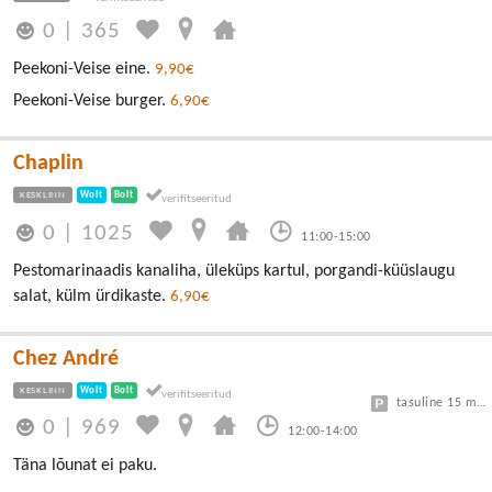
0
|
365
Peekoni-Veise eine.
9,90€
Peekoni-Veise burger.
6,90€
Chaplin
KESKLINN
Wolt
Bolt
0
|
1025
11:00-15:00
Pestomarinaadis kanaliha, üleküps kartul, porgandi-küüslaugu
salat, külm ürdikaste.
6,90€
Chez André
KESKLINN
Wolt
Bolt
tasuline 15 min tasuta, edasi 3€/h
0
|
969
12:00-14:00
Täna lõunat ei paku.