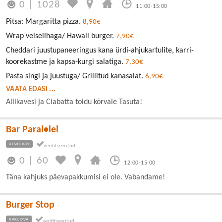
0
|
1028
11:00-15:00
Pitsa: Margaritta pizza.
8,90€
Wrap veiselihaga/ Hawaii burger.
7,90€
Cheddari juustupaneeringus kana ürdi-ahjukartulite, karri-
koorekastme ja kapsa-kurgi salatiga.
7,30€
Pasta singi ja juustuga/ Grillitud kanasalat.
6,90€
VAATA EDASI ...
Allikavesi ja Ciabatta toidu kõrvale Tasuta!
Bar Paral•lel
KESKLINN
0
|
60
12:00-15:00
Täna kahjuks päevapakkumisi ei ole. Vabandame!
Burger Stop
KARLOVA