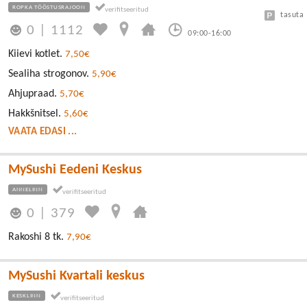
ROPKA TÖÖSTUSRAJOON
tasuta
0
|
1112
09:00-16:00
Kiievi kotlet.
7,50€
Sealiha strogonov.
5,90€
Ahjupraad.
5,70€
Hakkšnitsel.
5,60€
VAATA EDASI ...
MySushi Eedeni Keskus
ANNELINN
0
|
379
Rakoshi 8 tk.
7,90€
MySushi Kvartali keskus
KESKLINN