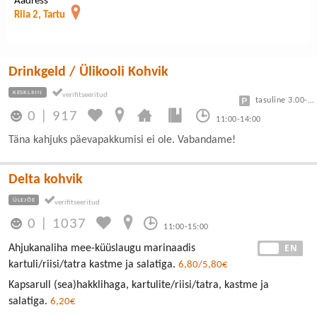
Aadress
Riia 2, Tartu
Drinkgeld / Ülikooli Kohvik
KESKLINN
tasuline 3.00-7.50
0
|
917
11:00-14:00
Täna kahjuks päevapakkumisi ei ole. Vabandame!
Delta kohvik
ÜLEJÕE
0
|
1037
11:00-15:00
EE
EN
Ahjukanaliha mee-küüslaugu marinaadis
kartuli/riisi/tatra kastme ja salatiga.
6,80/5,80€
Kapsarull (sea)hakklihaga, kartulite/riisi/tatra, kastme ja
salatiga.
6,20€