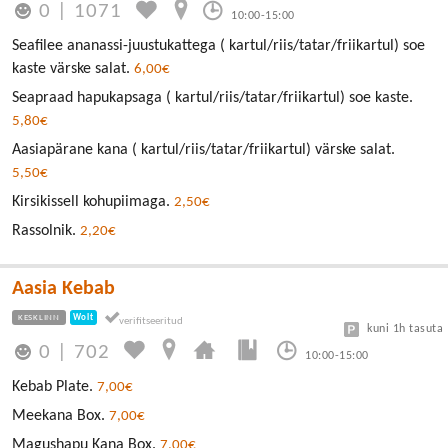
0
|
1071
10:00-15:00
Seafilee ananassi-juustukattega ( kartul/riis/tatar/friikartul) soe
kaste värske salat.
6,00€
Seapraad hapukapsaga ( kartul/riis/tatar/friikartul) soe kaste.
5,80€
Aasiapärane kana ( kartul/riis/tatar/friikartul) värske salat.
5,50€
Kirsikissell kohupiimaga.
2,50€
Rassolnik.
2,20€
Aasia Kebab
KESKLINN
Wolt
kuni 1h tasuta
0
|
702
10:00-15:00
Kebab Plate.
7,00€
Meekana Box.
7,00€
Magushapu Kana Box.
7,00€