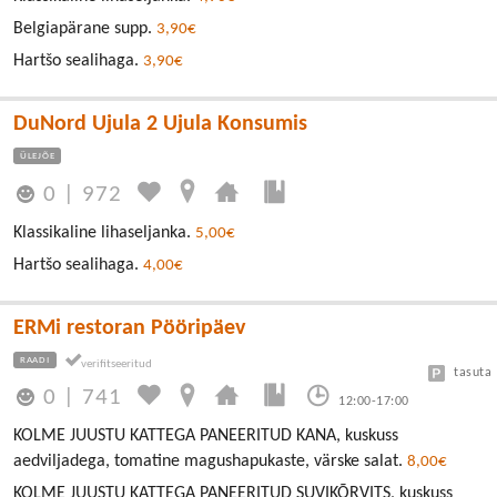
Belgiapärane supp.
3,90€
Hartšo sealihaga.
3,90€
DuNord Ujula 2 Ujula Konsumis
ÜLEJÕE
0
|
972
Klassikaline lihaseljanka.
5,00€
Hartšo sealihaga.
4,00€
ERMi restoran Pööripäev
RAADI
tasuta
0
|
741
12:00-17:00
KOLME JUUSTU KATTEGA PANEERITUD KANA, kuskuss
aedviljadega, tomatine magushapukaste, värske salat.
8,00€
KOLME JUUSTU KATTEGA PANEERITUD SUVIKÕRVITS, kuskuss