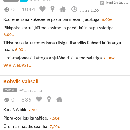
kuni 2h tasuta
0
|
1044
alates 11:00
Koorene kana kukeseene pasta parmesani juustuga.
6,00€
Pikkpoiss kartuli,külma kastme ja peedi-küüslaugu salatiga.
6,00€
Tikka masala kastmes kana riisiga, lisandiks Puhveti küüslaugu
naan.
6,00€
Ürdi-majoneesi kattega ahjulõhe riisi ja toorsalatiga.
6,00€
VAATA EDASI ...
Kohvik Vaksali
VAKSALI
0
|
885
Kanašašlõkk.
7,50€
Piprakoorikus kanafilee.
7,50€
Ürdimarinaadis sealiha.
7,20€