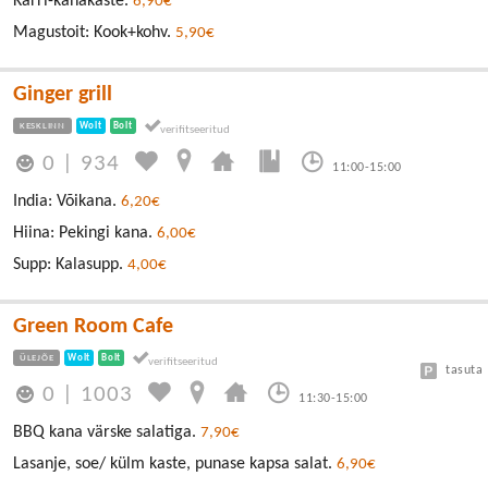
Karri-kanakaste.
6,90€
Magustoit: Kook+kohv.
5,90€
Ginger grill
KESKLINN
Wolt
Bolt
0
|
934
11:00-15:00
India: Võikana.
6,20€
Hiina: Pekingi kana.
6,00€
Supp: Kalasupp.
4,00€
Green Room Cafe
ÜLEJÕE
Wolt
Bolt
tasuta
0
|
1003
11:30-15:00
BBQ kana värske salatiga.
7,90€
Lasanje, soe/ külm kaste, punase kapsa salat.
6,90€