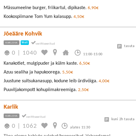
Mässumeelne burger, friikartul, dipikaste.
6,90€
Kookospiimane Tom Yum kalasupp.
4,50€
Jõeääre Kohvik
KARLOVA
Wolt
tasuta
0
|
1040
11:00-15:00
Kanakotlet, mulgipuder ja külm kaste.
6,50€
Azuu sealiha ja hapukoorega.
5,50€
Juustune suitsukanasupp, kodune leib ürdivõiga.
4,00€
Puuviljakompott kohupiimakreemiga.
2,50€
Karlik
KARLOVA
kuni 2h tasuta
0
|
1062
alates 11:30