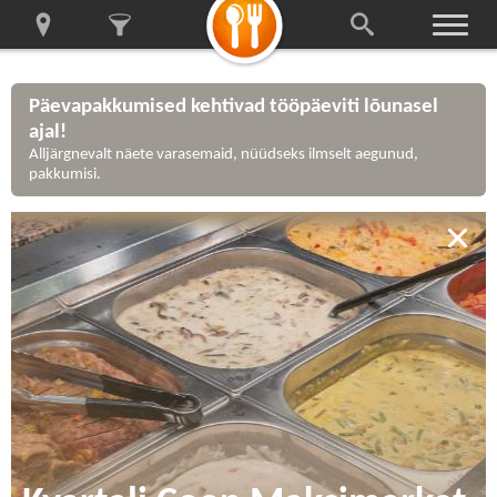
Päevapakkumised kehtivad tööpäeviti lõunasel
ajal!
Alljärgnevalt näete varasemaid, nüüdseks ilmselt aegunud,
pakkumisi.