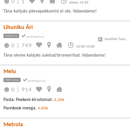
0
|
1
alates 11:30
Täna kahjuks päevapakkumisi ei ole. Vabandame!
Lihuniku Äri
KESKLINN
tasuline Tsoon A 3 eur/h, B 1,5 eur/h
0
|
749
12:00-15:00
Täna oleme kahjuks suletud/broneeritud. Vabandame!
Melu
TARTUMAA
0
|
914
Pasta: Peekoni-kirsstomat.
6,20€
Pannkook meega.
4,60€
Metrola