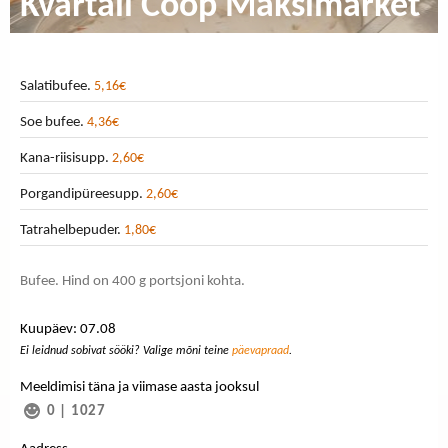
Kvartali Coop Maksimarket
Salatibufee.
5,16€
Soe bufee.
4,36€
Kana-riisisupp.
2,60€
Porgandipüreesupp.
2,60€
Tatrahelbepuder.
1,80€
Bufee. Hind on 400 g portsjoni kohta.
Kuupäev: 07.08
Ei leidnud sobivat sööki? Valige mõni teine
päevapraad
.
Meeldimisi täna ja viimase aasta jooksul
0
|
1027