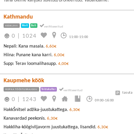
Täna oleme kahjuks suletud/broneeritud. Vabandame!
Kathmandu
KESKLINN
Wolt
Bolt
0
|
1024
11:00-15:00
Nepali: Kana masala.
6,60€
Hiina: Punane kana karri.
6,00€
Supp: Terav loomalihasupp.
4,00€
Kaupmehe köök
ROPKA TÖÖSTUSRAJOON
Toidukuller
tasuta
0
|
1243
09:00-16:00
HakkŠnitsel adžika-juustukattega.
6,30€
Kanavardad peekonis.
6,30€
Hakkliha-köögiviljavorm juustukattega, lisandid.
6,30€