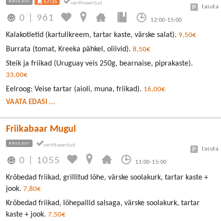
RÄNILINN
57/25
tasuta
0
|
961
12:00-15:00
Kalakotletid (kartulikreem, tartar kaste, värske salat).
9,50€
Burrata (tomat, Kreeka pähkel, oliivid).
8,50€
Steik ja friikad (Uruguay veis 250g, bearnaise, piprakaste).
33,00€
Eelroog: Veise tartar (aioli, muna, friikad).
16,00€
VAATA EDASI ...
Friikabaar Mugul
RÄNILINN
tasuta
0
|
1055
11:00-15:00
Krõbedad friikad, grillitud lõhe, värske soolakurk, tartar kaste +
jook.
7,80€
Krõbedad friikad, lõhepallid salsaga, värske soolakurk, tartar
kaste + jook.
7,50€