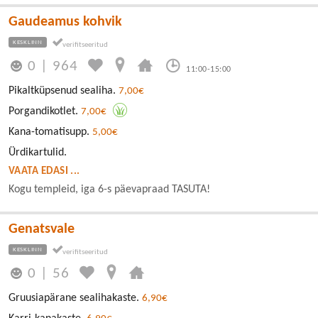
Gaudeamus kohvik
KESKLINN
0
|
964
11:00-15:00
Pikaltküpsenud sealiha.
7,00€
Porgandikotlet.
7,00€
Kana-tomatisupp.
5,00€
Ürdikartulid.
VAATA EDASI ...
Kogu templeid, iga 6-s päevapraad TASUTA!
Genatsvale
KESKLINN
0
|
56
Gruusiapärane sealihakaste.
6,90€