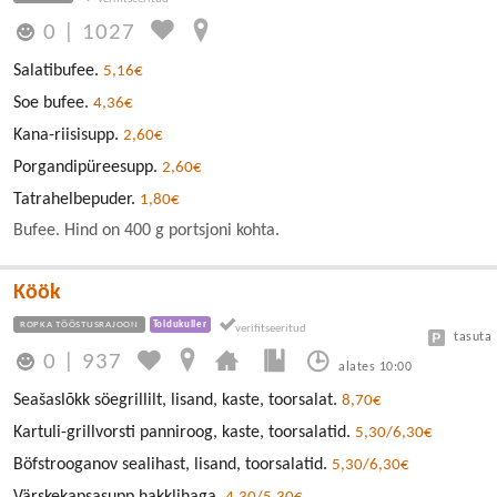
0
|
1027
Salatibufee.
5,16€
Soe bufee.
4,36€
Kana-riisisupp.
2,60€
Porgandipüreesupp.
2,60€
Tatrahelbepuder.
1,80€
Bufee. Hind on 400 g portsjoni kohta.
Köök
ROPKA TÖÖSTUSRAJOON
Toidukuller
tasuta
0
|
937
alates 10:00
Seašaslõkk söegrillilt, lisand, kaste, toorsalat.
8,70€
Kartuli-grillvorsti panniroog, kaste, toorsalatid.
5,30/6,30€
Böfstrooganov sealihast, lisand, toorsalatid.
5,30/6,30€