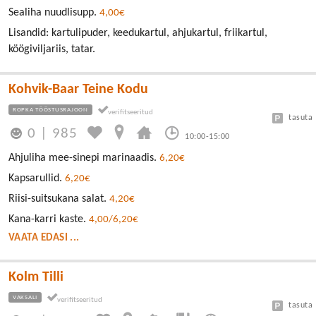
Sealiha nuudlisupp.
4,00€
Lisandid: kartulipuder, keedukartul, ahjukartul, friikartul,
köögiviljariis, tatar.
Kohvik-Baar Teine Kodu
ROPKA TÖÖSTUSRAJOON
tasuta
0
|
985
10:00-15:00
Ahjuliha mee-sinepi marinaadis.
6,20€
Kapsarullid.
6,20€
Riisi-suitsukana salat.
4,20€
Kana-karri kaste.
4,00/6,20€
VAATA EDASI ...
Kolm Tilli
VAKSALI
tasuta