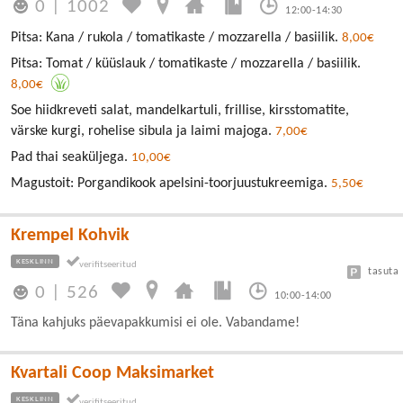
0
|
1002
12:00-14:30
Pitsa: Kana / rukola / tomatikaste / mozzarella / basiilik.
8,00€
Pitsa: Tomat / küüslauk / tomatikaste / mozzarella / basiilik.
8,00€
Soe hiidkreveti salat, mandelkartuli, frillise, kirsstomatite,
värske kurgi, rohelise sibula ja laimi majoga.
7,00€
Pad thai seaküljega.
10,00€
Magustoit: Porgandikook apelsini-toorjuustukreemiga.
5,50€
Krempel Kohvik
KESKLINN
tasuta
0
|
526
10:00-14:00
Täna kahjuks päevapakkumisi ei ole. Vabandame!
Kvartali Coop Maksimarket
KESKLINN