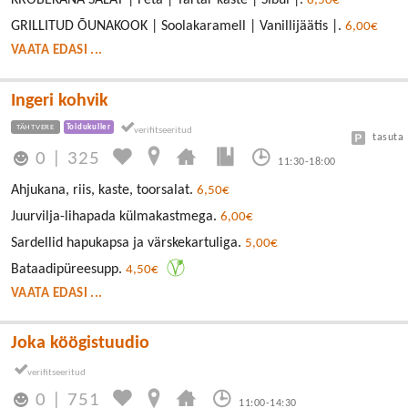
KRÕBEKANA SALAT | Feta | Tartar kaste | Sibul |.
8,50€
GRILLITUD ÕUNAKOOK | Soolakaramell | Vanillijäätis |.
6,00€
VAATA EDASI ...
Ingeri kohvik
TÄHTVERE
Toidukuller
tasuta
0
|
325
11:30-18:00
Ahjukana, riis, kaste, toorsalat.
6,50€
Juurvilja-lihapada külmakastmega.
6,00€
Sardellid hapukapsa ja värskekartuliga.
5,00€
Bataadipüreesupp.
4,50€
VAATA EDASI ...
Joka köögistuudio
0
|
751
11:00-14:30