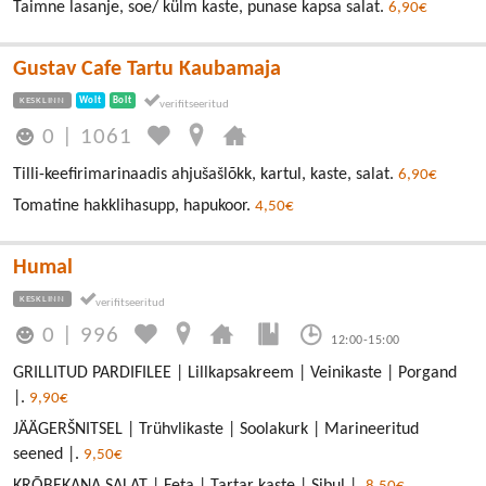
Taimne lasanje, soe/ külm kaste, punase kapsa salat.
6,90€
Gustav Cafe Tartu Kaubamaja
KESKLINN
Wolt
Bolt
0
|
1061
Tilli-keefirimarinaadis ahjušašlõkk, kartul, kaste, salat.
6,90€
Tomatine hakklihasupp, hapukoor.
4,50€
Humal
KESKLINN
0
|
996
12:00-15:00
GRILLITUD PARDIFILEE | Lillkapsakreem | Veinikaste | Porgand
|.
9,90€
JÄÄGERŠNITSEL | Trühvlikaste | Soolakurk | Marineeritud
seened |.
9,50€