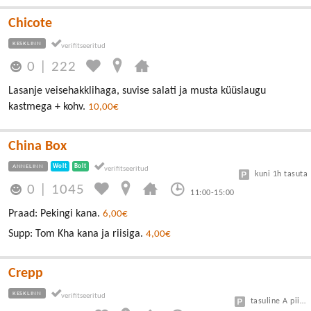
Chicote
KESKLINN
0
|
222
Lasanje veisehakklihaga, suvise salati ja musta küüslaugu
kastmega + kohv.
10,00€
China Box
ANNELINN
Wolt
Bolt
kuni 1h tasuta
0
|
1045
11:00-15:00
Praad: Pekingi kana.
6,00€
Supp: Tom Kha kana ja riisiga.
4,00€
Crepp
KESKLINN
tasuline A piirkond