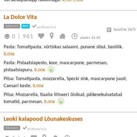
Värskekapsasupp hakklihaga.
4,30/5,30€
La Dolce Vita
KESKLINN
Wolt
tasuline 2€/h
0
|
961
alates 11:30
Pasta: Tomatipasta, vürtsikas salaami, punane sibul, basiilik.
8,00€
Pasta: Pistaatsiapesto, koor, mascarpone, parmesan,
pistaatsiapuru.
8,00€
Pitsa: Tomatipasta, mozzarella, Specki sink, mascarpone juust,
Caesari kaste.
8,00€
Pitsa: Mozzarella, Itaalia lillnaeri õisikud, päikesekuivatatud
tomatid, parmesan.
8,00€
Leoki kalapood Lõunakeskuses
RÄNILINN