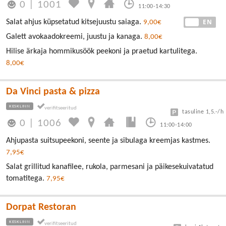
0
|
1001
11:00-14:30
EE
EN
Salat ahjus küpsetatud kitsejuustu saiaga.
9,00€
Galett avokaadokreemi, juustu ja kanaga.
8,00€
Hilise ärkaja hommikusöök peekoni ja praetud kartulitega.
8,00€
Da Vinci pasta & pizza
KESKLINN
tasuline 1,5.-/h
0
|
1006
11:00-14:00
Ahjupasta suitsupeekoni, seente ja sibulaga kreemjas kastmes.
7,95€
Salat grillitud kanafilee, rukola, parmesani ja päikesekuivatatud
tomatitega.
7,95€
Dorpat Restoran
KESKLINN