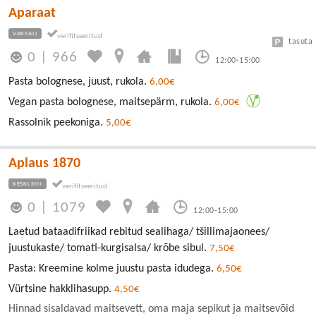
Aparaat
VAKSALI
tasuta
0
|
966
12:00-15:00
Pasta bolognese, juust, rukola.
6,00€
Vegan pasta bolognese, maitsepärm, rukola.
6,00€
Rassolnik peekoniga.
5,00€
Aplaus 1870
KESKLINN
0
|
1079
12:00-15:00
Laetud bataadifriikad rebitud sealihaga/ tšillimajaonees/
juustukaste/ tomati-kurgisalsa/ krõbe sibul.
7,50€
Pasta: Kreemine kolme juustu pasta idudega.
6,50€
Vürtsine hakklihasupp.
4,50€
Hinnad sisaldavad maitsevett, oma maja sepikut ja maitsevõid