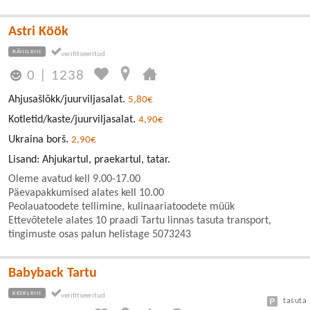
Astri Köök
RÄNILINN
0
|
1238
Ahjusašlõkk/juurviljasalat.
5,80€
Kotletid/kaste/juurviljasalat.
4,90€
Ukraina borš.
2,90€
Lisand: Ahjukartul, praekartul, tatar.
Oleme avatud kell 9.00-17.00
Päevapakkumised alates kell 10.00
Peolauatoodete tellimine, kulinaariatoodete müük
Ettevõtetele alates 10 praadi Tartu linnas tasuta transport,
tingimuste osas palun helistage 5073243
Babyback Tartu
KESKLINN
tasuta