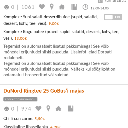
kuni 1h tasuta
0
|
1061
12:00-14:00
EE
EN
Komplekt: Supi-salati-desserdibufee (supid, salatid,
dessert, kohv, tee, vesi).
9,00€
Komplekt: Kogu bufee (praed, supid, salatid, dessert, kohv, tee,
vesi).
13,00€
Tegemist on automaatselt lisatud pakkumisega! See võib
mõnedel erijuhtudel siiski puududa. Lisainfot leiad Dorpati
kodulehelt.
Tegemist on automaatselt lisatud pakkumisega! See võib
mõnedel erijuhtudel siiski puududa. Näiteks kui söögikoht on
ootamatult broneeritud või suletud.
DuNord Ringtee 25 GoBus'i majas
ROPKA TÖÖSTUSRAJOON
0
|
974
Chilli con carne.
5,50€
Klassikaline lihaseljanka.
4,90€