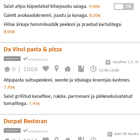
EE
EN
Salat ahjus küpsetatud kitsejuustu saiaga.
9,00€
Galett avokaadokreemi, juustu ja kanaga.
8,00€
Hilise ärkaja hommikusöök peekoni ja praetud kartulitega.
8,00€
Da Vinci pasta & pizza
KESKLINN
tasuline 1,5.-/h
0
|
1006
11:00-14:00
Ahjupasta suitsupeekoni, seente ja sibulaga kreemjas kastmes.
7,95€
Salat grillitud kanafilee, rukola, parmesani ja päikesekuivatatud
tomatitega.
7,95€
Dorpat Restoran
KESKLINN
kuni 1h tasuta