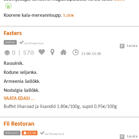
Koorene kala-mereannisupp.
5,00€
Fasters
ROPKA
tasuta
0
|
570
11:00-15:30
Rassolnik.
Kodune seljanka.
Armeenia šašlõkk.
Nostalgia šašlõkk.
VAATA EDASI ...
Buffet liharoad ja lisandid 1.80€/100g, supid 0,95€/100g
Fii Restoran
RÄNILINN
57/25
tasuta