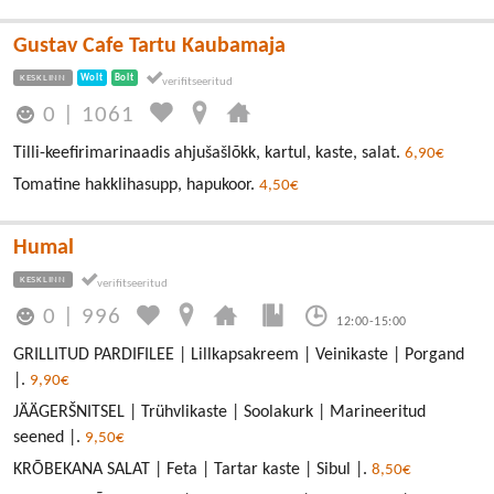
Gustav Cafe Tartu Kaubamaja
KESKLINN
Wolt
Bolt
0
|
1061
Tilli-keefirimarinaadis ahjušašlõkk, kartul, kaste, salat.
6,90€
Tomatine hakklihasupp, hapukoor.
4,50€
Humal
KESKLINN
0
|
996
12:00-15:00
GRILLITUD PARDIFILEE | Lillkapsakreem | Veinikaste | Porgand
|.
9,90€
JÄÄGERŠNITSEL | Trühvlikaste | Soolakurk | Marineeritud
seened |.
9,50€
KRÕBEKANA SALAT | Feta | Tartar kaste | Sibul |.
8,50€