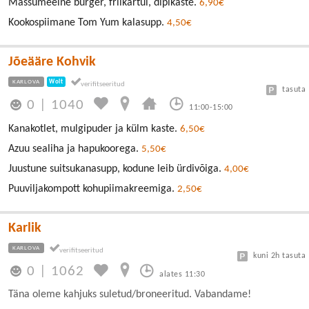
Mässumeelne burger, friikartul, dipikaste.
6,90€
Kookospiimane Tom Yum kalasupp.
4,50€
Jõeääre Kohvik
KARLOVA
Wolt
tasuta
0
|
1040
11:00-15:00
Kanakotlet, mulgipuder ja külm kaste.
6,50€
Azuu sealiha ja hapukoorega.
5,50€
Juustune suitsukanasupp, kodune leib ürdivõiga.
4,00€
Puuviljakompott kohupiimakreemiga.
2,50€
Karlik
KARLOVA
kuni 2h tasuta
0
|
1062
alates 11:30
Täna oleme kahjuks suletud/broneeritud. Vabandame!