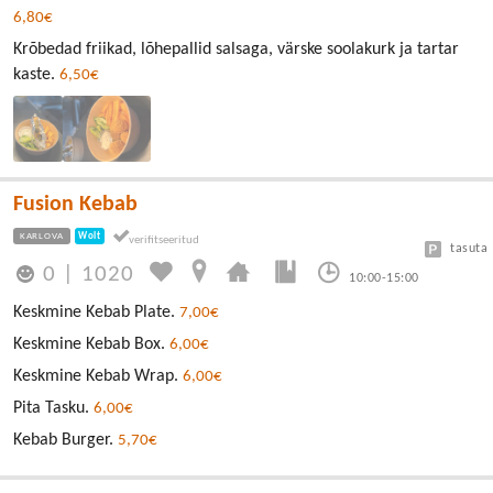
6,80€
Krõbedad friikad, lõhepallid salsaga, värske soolakurk ja tartar
kaste.
6,50€
Fusion Kebab
KARLOVA
Wolt
tasuta
0
|
1020
10:00-15:00
Keskmine Kebab Plate.
7,00€
Keskmine Kebab Box.
6,00€
Keskmine Kebab Wrap.
6,00€
Pita Tasku.
6,00€
Kebab Burger.
5,70€