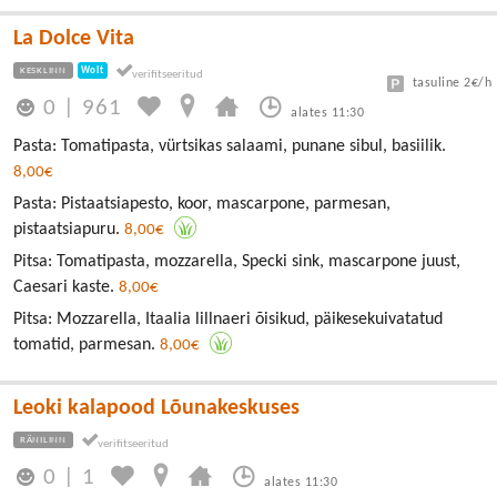
La Dolce Vita
KESKLINN
Wolt
tasuline 2€/h
0
|
961
alates 11:30
Pasta: Tomatipasta, vürtsikas salaami, punane sibul, basiilik.
8,00€
Pasta: Pistaatsiapesto, koor, mascarpone, parmesan,
pistaatsiapuru.
8,00€
Pitsa: Tomatipasta, mozzarella, Specki sink, mascarpone juust,
Caesari kaste.
8,00€
Pitsa: Mozzarella, Itaalia lillnaeri õisikud, päikesekuivatatud
tomatid, parmesan.
8,00€
Leoki kalapood Lõunakeskuses
RÄNILINN
0
|
1
alates 11:30