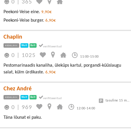
0
|
365
Peekoni-Veise eine.
9,90€
Peekoni-Veise burger.
6,90€
Chaplin
KESKLINN
Wolt
Bolt
0
|
1025
11:00-15:00
Pestomarinaadis kanaliha, üleküps kartul, porgandi-küüslaugu
salat, külm ürdikaste.
6,90€
Chez André
KESKLINN
Wolt
Bolt
tasuline 15 min tasuta, edasi 3€/h
0
|
969
12:00-14:00
Täna lõunat ei paku.