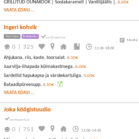
GRILLITUD ÕUNAKOOK | Soolakaramell | Vanillijäätis |.
6,00€
VAATA EDASI ...
Ingeri kohvik
TÄHTVERE
Toidukuller
tasuta
0
|
325
11:30-18:00
Ahjukana, riis, kaste, toorsalat.
6,50€
Juurvilja-lihapada külmakastmega.
6,00€
Sardellid hapukapsa ja värskekartuliga.
5,00€
Bataadipüreesupp.
4,50€
VAATA EDASI ...
Joka köögistuudio
0
|
751
11:00-14:30