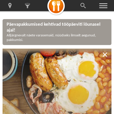
Päevapakkumised kehtivad tööpäeviti lõunasel
ajal!
Alljärgnevalt näete varasemaid, nüüdseks ilmselt aegunud,
pakkumisi.