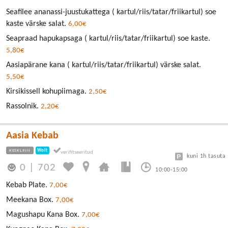
Seafilee ananassi-juustukattega ( kartul/riis/tatar/friikartul) soe
kaste värske salat.
6,00€
Seapraad hapukapsaga ( kartul/riis/tatar/friikartul) soe kaste.
5,80€
Aasiapärane kana ( kartul/riis/tatar/friikartul) värske salat.
5,50€
Kirsikissell kohupiimaga.
2,50€
Rassolnik.
2,20€
Aasia Kebab
KESKLINN
Wolt
kuni 1h tasuta
0
|
702
10:00-15:00
Kebab Plate.
7,00€
Meekana Box.
7,00€
Magushapu Kana Box.
7,00€