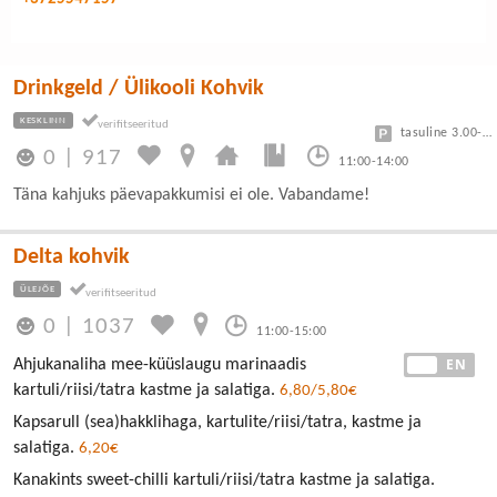
Drinkgeld / Ülikooli Kohvik
KESKLINN
tasuline 3.00-7.50
0
|
917
11:00-14:00
Täna kahjuks päevapakkumisi ei ole. Vabandame!
Delta kohvik
ÜLEJÕE
0
|
1037
11:00-15:00
EE
EN
Ahjukanaliha mee-küüslaugu marinaadis
kartuli/riisi/tatra kastme ja salatiga.
6,80/5,80€
Kapsarull (sea)hakklihaga, kartulite/riisi/tatra, kastme ja
salatiga.
6,20€
Kanakints sweet-chilli kartuli/riisi/tatra kastme ja salatiga.