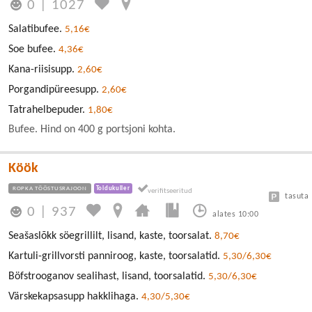
0
|
1027
Salatibufee.
5,16€
Soe bufee.
4,36€
Kana-riisisupp.
2,60€
Porgandipüreesupp.
2,60€
Tatrahelbepuder.
1,80€
Bufee. Hind on 400 g portsjoni kohta.
Köök
ROPKA TÖÖSTUSRAJOON
Toidukuller
tasuta
0
|
937
alates 10:00
Seašaslõkk söegrillilt, lisand, kaste, toorsalat.
8,70€
Kartuli-grillvorsti panniroog, kaste, toorsalatid.
5,30/6,30€
Böfstrooganov sealihast, lisand, toorsalatid.
5,30/6,30€
Värskekapsasupp hakklihaga.
4,30/5,30€