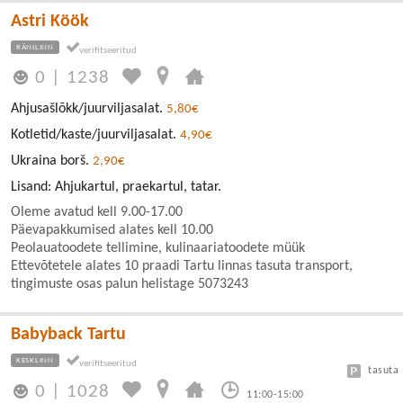
Astri Köök
RÄNILINN
0
|
1238
Ahjusašlõkk/juurviljasalat.
5,80€
Kotletid/kaste/juurviljasalat.
4,90€
Ukraina borš.
2,90€
Lisand: Ahjukartul, praekartul, tatar.
Oleme avatud kell 9.00-17.00
Päevapakkumised alates kell 10.00
Peolauatoodete tellimine, kulinaariatoodete müük
Ettevõtetele alates 10 praadi Tartu linnas tasuta transport,
tingimuste osas palun helistage 5073243
Babyback Tartu
KESKLINN
tasuta
0
|
1028
11:00-15:00