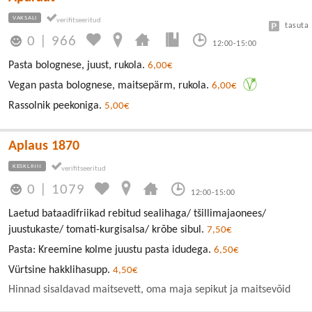
VAKSALI
tasuta
0
|
966
12:00-15:00
Pasta bolognese, juust, rukola.
6,00€
Vegan pasta bolognese, maitsepärm, rukola.
6,00€
Rassolnik peekoniga.
5,00€
Aplaus 1870
KESKLINN
0
|
1079
12:00-15:00
Laetud bataadifriikad rebitud sealihaga/ tšillimajaonees/
juustukaste/ tomati-kurgisalsa/ krõbe sibul.
7,50€
Pasta: Kreemine kolme juustu pasta idudega.
6,50€
Vürtsine hakklihasupp.
4,50€
Hinnad sisaldavad maitsevett, oma maja sepikut ja maitsevõid