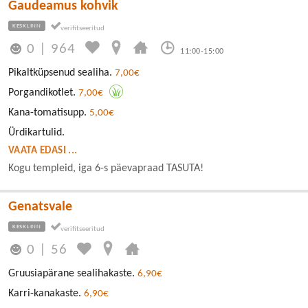
Gaudeamus kohvik
KESKLINN
0
|
964
11:00-15:00
Pikaltküpsenud sealiha.
7,00€
Porgandikotlet.
7,00€
Kana-tomatisupp.
5,00€
Ürdikartulid.
VAATA EDASI ...
Kogu templeid, iga 6-s päevapraad TASUTA!
Genatsvale
KESKLINN
0
|
56
Gruusiapärane sealihakaste.
6,90€
Karri-kanakaste.
6,90€