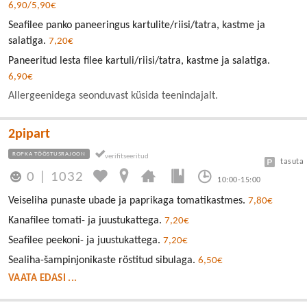
6,90/5,90€
Seafilee panko paneeringus kartulite/riisi/tatra, kastme ja
salatiga.
7,20€
Paneeritud lesta filee kartuli/riisi/tatra, kastme ja salatiga.
6,90€
Allergeenidega seonduvast küsida teenindajalt.
2pipart
ROPKA TÖÖSTUSRAJOON
tasuta
0
|
1032
10:00-15:00
Veiseliha punaste ubade ja paprikaga tomatikastmes.
7,80€
Kanafilee tomati- ja juustukattega.
7,20€
Seafilee peekoni- ja juustukattega.
7,20€
Sealiha-šampinjonikaste röstitud sibulaga.
6,50€
VAATA EDASI ...