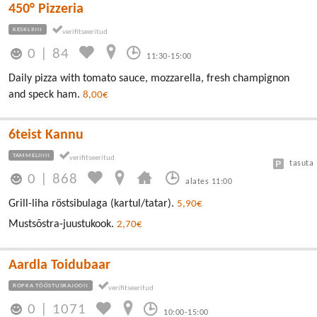
450° Pizzeria
KESKLINN
0
|
84
11:30-15:00
Daily pizza with tomato sauce, mozzarella, fresh champignon
and speck ham.
8,00€
6teist Kannu
TAMMELINN
tasuta
0
|
868
alates 11:00
Grill-liha röstsibulaga (kartul/tatar).
5,90€
Mustsõstra-juustukook.
2,70€
Aardla Toidubaar
ROPKA TÖÖSTUSRAJOON
0
|
1071
10:00-15:00