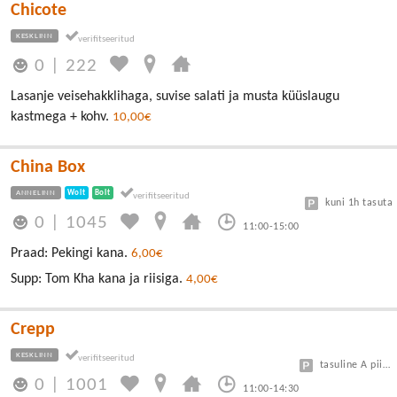
Chicote
KESKLINN
0
|
222
Lasanje veisehakklihaga, suvise salati ja musta küüslaugu
kastmega + kohv.
10,00€
China Box
ANNELINN
Wolt
Bolt
kuni 1h tasuta
0
|
1045
11:00-15:00
Praad: Pekingi kana.
6,00€
Supp: Tom Kha kana ja riisiga.
4,00€
Crepp
KESKLINN
tasuline A piirkond
0
|
1001
11:00-14:30