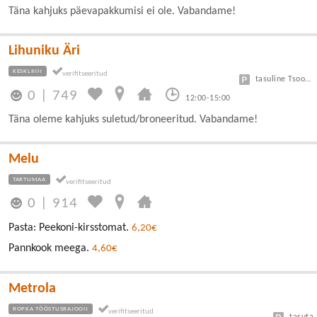
Täna kahjuks päevapakkumisi ei ole. Vabandame!
Lihuniku Äri
KESKLINN
tasuline Tsoon A 3 eur/h, B 1,5 eur/h
0
|
749
12:00-15:00
Täna oleme kahjuks suletud/broneeritud. Vabandame!
Melu
TARTUMAA
0
|
914
Pasta: Peekoni-kirsstomat.
6,20€
Pannkook meega.
4,60€
Metrola
ROPKA TÖÖSTUSRAJOON
tasuta