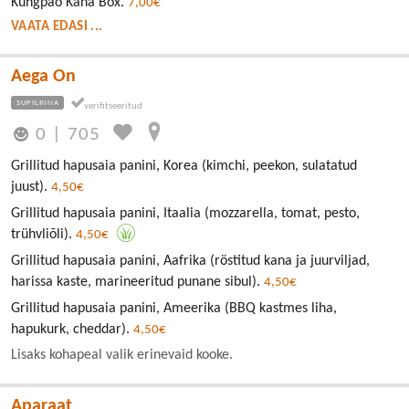
Kungpao Kana Box.
7,00€
VAATA EDASI ...
Aega On
SUPILINNA
0
|
705
Grillitud hapusaia panini, Korea (kimchi, peekon, sulatatud
juust).
4,50€
Grillitud hapusaia panini, Itaalia (mozzarella, tomat, pesto,
trühvliõli).
4,50€
Grillitud hapusaia panini, Aafrika (röstitud kana ja juurviljad,
harissa kaste, marineeritud punane sibul).
4,50€
Grillitud hapusaia panini, Ameerika (BBQ kastmes liha,
hapukurk, cheddar).
4,50€
Lisaks kohapeal valik erinevaid kooke.
Aparaat