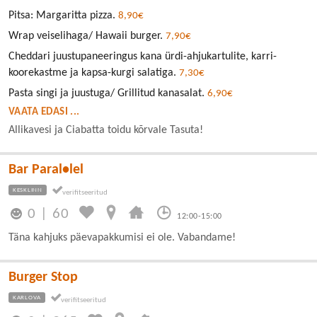
Pitsa: Margaritta pizza.
8,90€
Wrap veiselihaga/ Hawaii burger.
7,90€
Cheddari juustupaneeringus kana ürdi-ahjukartulite, karri-
koorekastme ja kapsa-kurgi salatiga.
7,30€
Pasta singi ja juustuga/ Grillitud kanasalat.
6,90€
VAATA EDASI ...
Allikavesi ja Ciabatta toidu kõrvale Tasuta!
Bar Paral•lel
KESKLINN
0
|
60
12:00-15:00
Täna kahjuks päevapakkumisi ei ole. Vabandame!
Burger Stop
KARLOVA