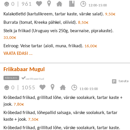
0
|
961
12:00-15:00
Kalakotletid (kartulikreem, tartar kaste, värske salat).
9,50€
Burrata (tomat, Kreeka pähkel, oliivid).
8,50€
Steik ja friikad (Uruguay veis 250g, bearnaise, piprakaste).
33,00€
Eelroog: Veise tartar (aioli, muna, friikad).
16,00€
VAATA EDASI ...
Friikabaar Mugul
RÄNILINN
tasuta
0
|
1055
11:00-15:00
Krõbedad friikad, grillitud lõhe, värske soolakurk, tartar kaste +
jook.
7,80€
Krõbedad friikad, lõhepallid salsaga, värske soolakurk, tartar
kaste + jook.
7,50€
Krõbedad friikad, grillitud lõhe, värske soolakurk, tartar kaste.