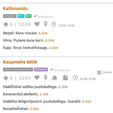
Kathmandu
KESKLINN
Wolt
Bolt
0
|
1024
11:00-15:00
Nepali: Kana masala.
6,60€
Hiina: Punane kana karri.
6,00€
Supp: Terav loomalihasupp.
4,00€
Kaupmehe köök
ROPKA TÖÖSTUSRAJOON
Toidukuller
tasuta
0
|
1243
09:00-16:00
HakkŠnitsel adžika-juustukattega.
6,30€
Kanavardad peekonis.
6,30€
Hakkliha-köögiviljavorm juustukattega, lisandid.
6,30€
KanalihaŠnitsel.
6,00€