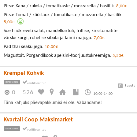
Pitsa: Kana / rukola / tomatikaste / mozzarella / basiilik.
8,00€
Pitsa: Tomat / küüslauk / tomatikaste / mozzarella / basiilik.
8,00€
Soe hiidkreveti salat, mandelkartuli, frillise, kirsstomatite,
värske kurgi, rohelise sibula ja laimi majoga.
7,00€
Pad thai seaküljega.
10,00€
Magustoit: Porgandikook apelsini-toorjuustukreemiga.
5,50€
Krempel Kohvik
KESKLINN
tasuta
0
|
526
10:00-14:00
Täna kahjuks päevapakkumisi ei ole. Vabandame!
Kvartali Coop Maksimarket
KESKLINN