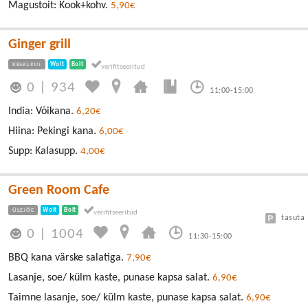
Magustoit: Kook+kohv.
5,90€
Ginger grill
KESKLINN
Wolt
Bolt
0
|
934
11:00-15:00
India: Võikana.
6,20€
Hiina: Pekingi kana.
6,00€
Supp: Kalasupp.
4,00€
Green Room Cafe
ÜLEJÕE
Wolt
Bolt
tasuta
0
|
1004
11:30-15:00
BBQ kana värske salatiga.
7,90€
Lasanje, soe/ külm kaste, punase kapsa salat.
6,90€
Taimne lasanje, soe/ külm kaste, punase kapsa salat.
6,90€