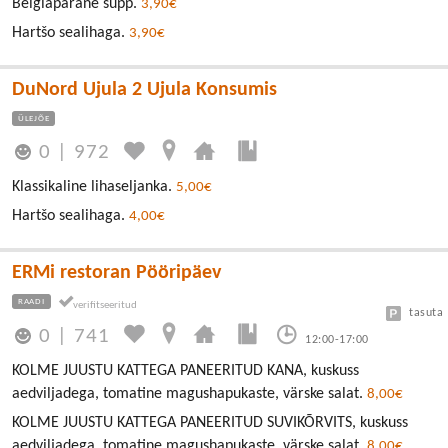
Belgiapärane supp.
3,90€
Hartšo sealihaga.
3,90€
DuNord Ujula 2 Ujula Konsumis
ÜLEJÕE
0
|
972
Klassikaline lihaseljanka.
5,00€
Hartšo sealihaga.
4,00€
ERMi restoran Pööripäev
RAADI
tasuta
0
|
741
12:00-17:00
KOLME JUUSTU KATTEGA PANEERITUD KANA, kuskuss
aedviljadega, tomatine magushapukaste, värske salat.
8,00€
KOLME JUUSTU KATTEGA PANEERITUD SUVIKÕRVITS, kuskuss
aedviljadega, tomatine magushapukaste, värske salat.
8,00€