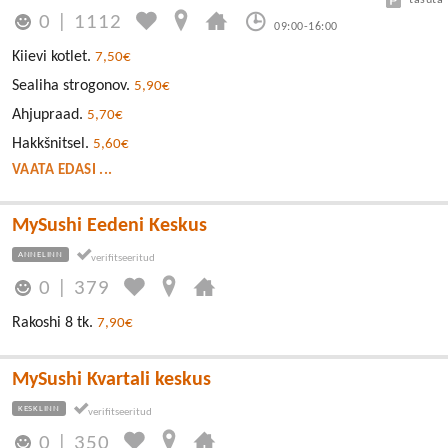
0
|
1112
09:00-16:00
Kiievi kotlet.
7,50€
Sealiha strogonov.
5,90€
Ahjupraad.
5,70€
Hakkšnitsel.
5,60€
VAATA EDASI ...
MySushi Eedeni Keskus
ANNELINN
0
|
379
Rakoshi 8 tk.
7,90€
MySushi Kvartali keskus
KESKLINN
0
|
350