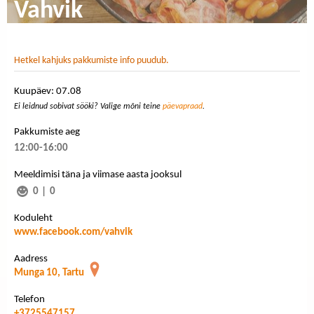
Vahvik
Hetkel kahjuks pakkumiste info puudub.
Kuupäev: 07.08
Ei leidnud sobivat sööki? Valige mõni teine
päevapraad
.
Pakkumiste aeg
12:00-16:00
Meeldimisi täna ja viimase aasta jooksul
0
|
0
Koduleht
www.facebook.com/vahvik
Aadress
Munga 10, Tartu
Telefon
+3725547157