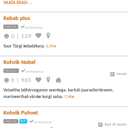
VAATA EDASI ...
Kebab plus
KARLOVA
0
|
129
Suur Türgi kebabikarp.
5,95€
Kohvik Nobel
RÄNILINN
tasuta
0
|
965
Veiseliha böfstrooganov seentega, kartuli-juursellerikreem,
marineeritud-värske kurgi salsa.
7,90€
Kohvik Puhvet
KARLOVA
Wolt
kuni 2h tasuta