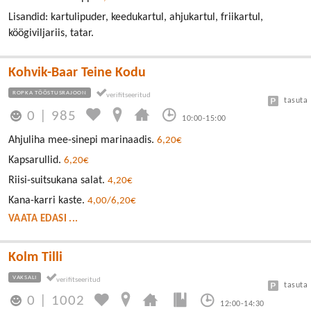
Lisandid: kartulipuder, keedukartul, ahjukartul, friikartul,
köögiviljariis, tatar.
Kohvik-Baar Teine Kodu
ROPKA TÖÖSTUSRAJOON
tasuta
0
|
985
10:00-15:00
Ahjuliha mee-sinepi marinaadis.
6,20€
Kapsarullid.
6,20€
Riisi-suitsukana salat.
4,20€
Kana-karri kaste.
4,00/6,20€
VAATA EDASI ...
Kolm Tilli
VAKSALI
tasuta
0
|
1002
12:00-14:30