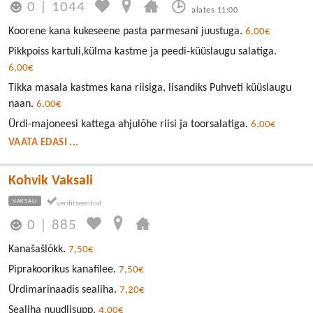
0
|
1044
alates 11:00
Koorene kana kukeseene pasta parmesani juustuga.
6,00€
Pikkpoiss kartuli,külma kastme ja peedi-küüslaugu salatiga.
6,00€
Tikka masala kastmes kana riisiga, lisandiks Puhveti küüslaugu
naan.
6,00€
Ürdi-majoneesi kattega ahjulõhe riisi ja toorsalatiga.
6,00€
VAATA EDASI ...
Kohvik Vaksali
VAKSALI
0
|
885
Kanašašlõkk.
7,50€
Piprakoorikus kanafilee.
7,50€
Ürdimarinaadis sealiha.
7,20€
Sealiha nuudlisupp.
4,00€