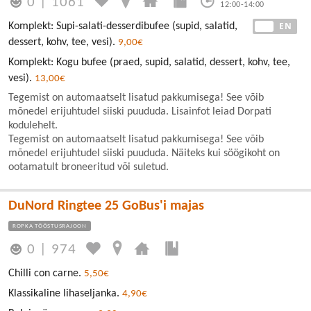
0
|
1061
12:00-14:00
EE
EN
Komplekt: Supi-salati-desserdibufee (supid, salatid,
dessert, kohv, tee, vesi).
9,00€
Komplekt: Kogu bufee (praed, supid, salatid, dessert, kohv, tee,
vesi).
13,00€
Tegemist on automaatselt lisatud pakkumisega! See võib
mõnedel erijuhtudel siiski puududa. Lisainfot leiad Dorpati
kodulehelt.
Tegemist on automaatselt lisatud pakkumisega! See võib
mõnedel erijuhtudel siiski puududa. Näiteks kui söögikoht on
ootamatult broneeritud või suletud.
DuNord Ringtee 25 GoBus'i majas
ROPKA TÖÖSTUSRAJOON
0
|
974
Chilli con carne.
5,50€
Klassikaline lihaseljanka.
4,90€