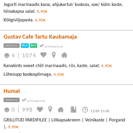
Jogurti marinaadis kana, ahjukartul/ kuskuss, soe/ külm kaste,
hiinakapsa salat.
6,90€
Köögiviljapasta.
6,90€
Gustav Cafe Tartu Kaubamaja
KESKLINN
Wolt
Bolt
4
|
1074
Kanakints sweet chili marinaadis, riis, kaste, salat.
6,90€
Lõhesupp kookospiimaga.
4,50€
Humal
KESKLINN
0
|
998
12:00-15:00
GRILLITUD PARDIFILEE | Lillkapsakreem | Veinikaste | Porgand
|.
9,90€