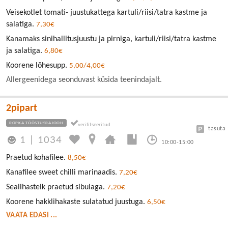
Veisekotlet tomati- juustukattega kartuli/riisi/tatra kastme ja
salatiga.
7,30€
Kanamaks sinihallitusjuustu ja pirniga, kartuli/riisi/tatra kastme
ja salatiga.
6,80€
Koorene lõhesupp.
5,00/4,00€
Allergeenidega seonduvast küsida teenindajalt.
2pipart
ROPKA TÖÖSTUSRAJOON
tasuta
1
|
1034
10:00-15:00
Praetud kohafilee.
8,50€
Kanafilee sweet chilli marinaadis.
7,20€
Sealihasteik praetud sibulaga.
7,20€
Koorene hakklihakaste sulatatud juustuga.
6,50€
VAATA EDASI ...