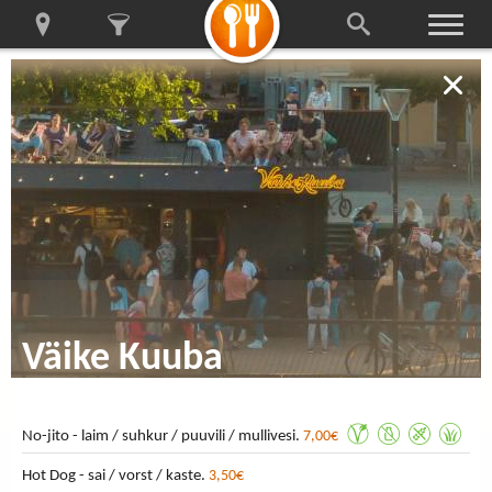
Väike Kuuba
No-jito - laim / suhkur / puuvili / mullivesi.
7,00€
Hot Dog - sai / vorst / kaste.
3,50€