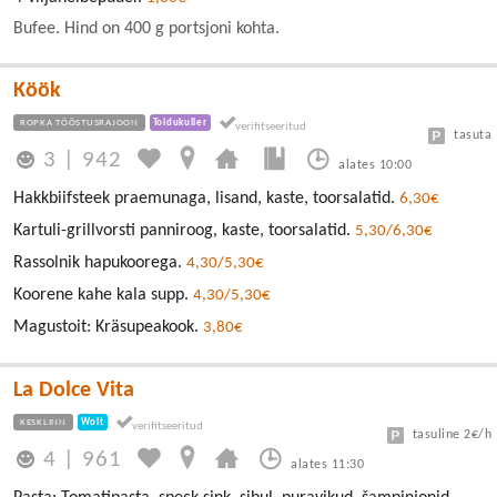
Bufee. Hind on 400 g portsjoni kohta.
Köök
ROPKA TÖÖSTUSRAJOON
Toidukuller
tasuta
3
|
942
alates 10:00
Hakkbiifsteek praemunaga, lisand, kaste, toorsalatid.
6,30€
Kartuli-grillvorsti panniroog, kaste, toorsalatid.
5,30/6,30€
Rassolnik hapukoorega.
4,30/5,30€
Koorene kahe kala supp.
4,30/5,30€
Magustoit: Kräsupeakook.
3,80€
La Dolce Vita
KESKLINN
Wolt
tasuline 2€/h
4
|
961
alates 11:30