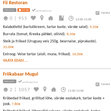
Fii Restoran
RÄNILINN
57/25
tasuta
0
|
955
12:00-15:00
Kalakotletid (kartulikreem, tartar kaste, värske salat).
9,50€
Burrata (tomat, Kreeka pähkel, oliivid).
8,50€
Steik ja friikad (Uruguay veis 250g, bearnaise, piprakaste).
33,00€
Eelroog: Veise tartar (aioli, muna, friikad).
16,00€
VAATA EDASI ...
Friikabaar Mugul
RÄNILINN
tasuta
2
|
1057
11:00-15:00
Krõbedad friikad, grillitud lõhe, värske soolakurk, tartar kaste +
jook.
7,80€