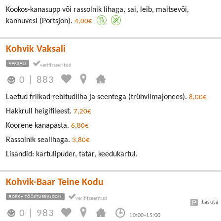
Kookos-kanasupp või rassolnik lihaga, sai, leib, maitsevõi,
kannuvesi (Portsjon).
4,00€
Kohvik Vaksali
VAKSALI
0
|
883
Laetud friikad rebitudliha ja seentega (trühvlimajonees).
8,00€
Hakkrull heigifileest.
7,20€
Koorene kanapasta.
6,80€
Rassolnik sealihaga.
3,80€
Lisandid: kartulipuder, tatar, keedukartul.
Kohvik-Baar Teine Kodu
ROPKA TÖÖSTUSRAJOON
tasuta
0
|
983
10:00-15:00