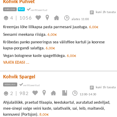
Kohvik Puhvet
KARLOVA
Wolt
kuni 2h tasuta
4
|
1056
alates 11:00
Kreemjas lõhe lillkapsa pasta parmesani juustuga.
6,00€
Seesami meekana riisiga.
6,00€
Krõbedas panko paneeringus sea välisfilee kartuli ja koorese
kapsa-porgandi salatiga.
6,00€
Vegan bolognese kaste spagettidega.
6,00€
VAATA EDASI ...
Kohvik Spargel
KESKLINN
kuni 1h tasuta
2
|
982
12:00-14:30
Ahjušašlõkk, praetud tilaapia, keedukartul, aurutatud aedviljad,
mee-sinepi valge veini kaste, salativalik, sai, leib, maitsevõi,
kannuvesi (Portsjon).
8,00€