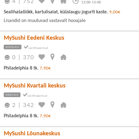
4
|
752
12:00-15:00
Sealihašašlõkk, kartulisalat, küüslaugu jogurti kaste.
9,00€
Lisandid on muutuvad vastavalt hooajale
MySushi Eedeni Keskus
ANNELINN
0
|
370
Philadelphia 8 tk.
7,90€
MySushi Kvartali keskus
KESKLINN
2
|
342
Philadelphia 8 tk.
7,90€
MySushi Lõunakeskus