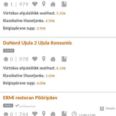
1
|
979
Vürtsikas ahjušašlõkk sealihast.
5,50€
Klassikaline lihaseljanka.
4,90€
Belgiapärane supp.
3,90€
DuNord Ujula 2 Ujula Konsumis
ÜLEJÕE
0
|
978
Vürtsikas ahjušašlõkk sealihast.
6,10€
Klassikaline lihaseljanka.
5,00€
Belgiapärane supp.
4,00€
ERMi restoran Pööripäev
RAADI
tasuta
0
|
744
12:00-17:00