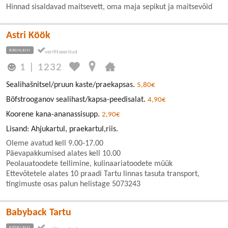
Hinnad sisaldavad maitsevett, oma maja sepikut ja maitsevõid
Astri Köök
RÄNILINN
1
|
1232
Sealihašnitsel/pruun kaste/praekapsas.
5,80€
Böfstrooganov sealihast/kapsa-peedisalat.
4,90€
Koorene kana-ananassisupp.
2,90€
Lisand: Ahjukartul, praekartul,riis.
Oleme avatud kell 9.00-17.00
Päevapakkumised alates kell 10.00
Peolauatoodete tellimine, kulinaariatoodete müük
Ettevõtetele alates 10 praadi Tartu linnas tasuta transport,
tingimuste osas palun helistage 5073243
Babyback Tartu
KESKLINN