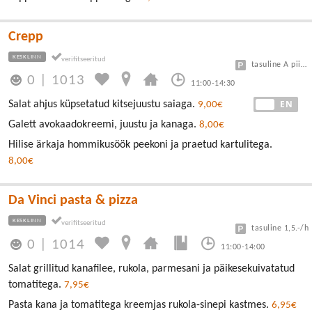
Crepp
KESKLINN
tasuline A piirkond
0
|
1013
11:00-14:30
EE
EN
Salat ahjus küpsetatud kitsejuustu saiaga.
9,00€
Galett avokaadokreemi, juustu ja kanaga.
8,00€
Hilise ärkaja hommikusöök peekoni ja praetud kartulitega.
8,00€
Da Vinci pasta & pizza
KESKLINN
tasuline 1,5.-/h
0
|
1014
11:00-14:00
Salat grillitud kanafilee, rukola, parmesani ja päikesekuivatatud
tomatitega.
7,95€
Pasta kana ja tomatitega kreemjas rukola-sinepi kastmes.
6,95€