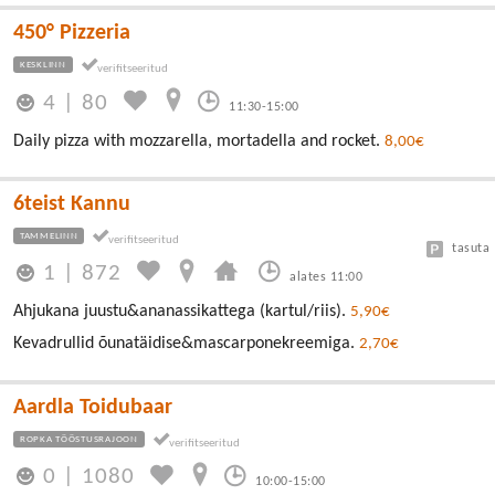
450° Pizzeria
KESKLINN
4
|
80
11:30-15:00
Daily pizza with mozzarella, mortadella and rocket.
8,00€
6teist Kannu
TAMMELINN
tasuta
1
|
872
alates 11:00
Ahjukana juustu&ananassikattega (kartul/riis).
5,90€
Kevadrullid õunatäidise&mascarponekreemiga.
2,70€
Aardla Toidubaar
ROPKA TÖÖSTUSRAJOON
0
|
1080
10:00-15:00