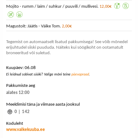
Mojito - rumm / laim / suhkur / puuvili / mullivesi.
12,00€
Magustoit: Jäätis - Väike Tom.
2,00€
Tegemist on automaatselt lisatud pakkumisega! See võib mõnedel
erijuhtudel siiski puududa. Näiteks kui söögikoht on ootamatult
broneeritud või suletud.
Kuupäev: 06.08
Ei leidnud sobivat sööki? Valige mõni teine
päevapraad
.
Pakkumiste aeg
alates 12:00
Meeldimisi täna ja viimase aasta jooksul
0
|
142
Koduleht
www.vaikekuuba.ee