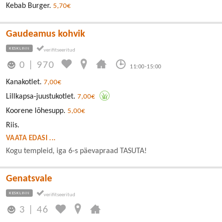
Kebab Burger.
5,70€
Gaudeamus kohvik
KESKLINN
0
|
970
11:00-15:00
Kanakotlet.
7,00€
Lillkapsa-juustukotlet.
7,00€
Koorene lõhesupp.
5,00€
Riis.
VAATA EDASI ...
Kogu templeid, iga 6-s päevapraad TASUTA!
Genatsvale
KESKLINN
3
|
46