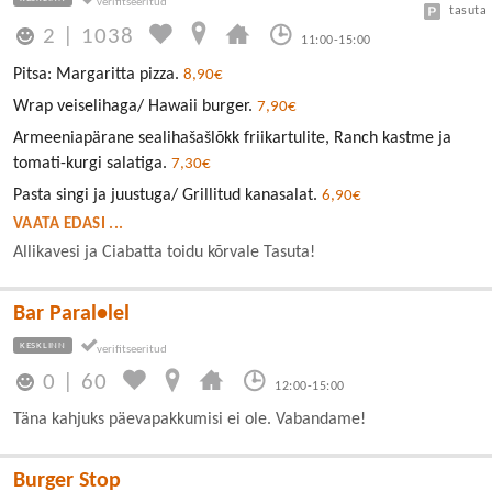
tasuta
2
|
1038
11:00-15:00
Pitsa: Margaritta pizza.
8,90€
Wrap veiselihaga/ Hawaii burger.
7,90€
Armeeniapärane sealihašašlõkk friikartulite, Ranch kastme ja
tomati-kurgi salatiga.
7,30€
Pasta singi ja juustuga/ Grillitud kanasalat.
6,90€
VAATA EDASI ...
Allikavesi ja Ciabatta toidu kõrvale Tasuta!
Bar Paral•lel
KESKLINN
0
|
60
12:00-15:00
Täna kahjuks päevapakkumisi ei ole. Vabandame!
Burger Stop