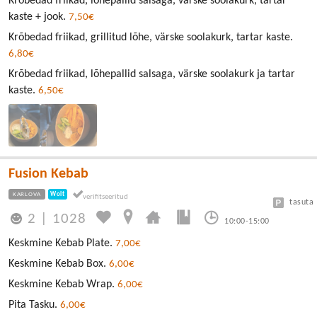
Krõbedad friikad, lõhepallid salsaga, värske soolakurk, tartar
kaste + jook.
7,50€
Krõbedad friikad, grillitud lõhe, värske soolakurk, tartar kaste.
6,80€
Krõbedad friikad, lõhepallid salsaga, värske soolakurk ja tartar
kaste.
6,50€
Fusion Kebab
KARLOVA
Wolt
tasuta
2
|
1028
10:00-15:00
Keskmine Kebab Plate.
7,00€
Keskmine Kebab Box.
6,00€
Keskmine Kebab Wrap.
6,00€
Pita Tasku.
6,00€