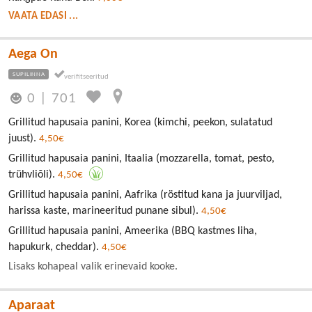
VAATA EDASI ...
Aega On
SUPILINNA
0
|
701
Grillitud hapusaia panini, Korea (kimchi, peekon, sulatatud
juust).
4,50€
Grillitud hapusaia panini, Itaalia (mozzarella, tomat, pesto,
trühvliõli).
4,50€
Grillitud hapusaia panini, Aafrika (röstitud kana ja juurviljad,
harissa kaste, marineeritud punane sibul).
4,50€
Grillitud hapusaia panini, Ameerika (BBQ kastmes liha,
hapukurk, cheddar).
4,50€
Lisaks kohapeal valik erinevaid kooke.
Aparaat