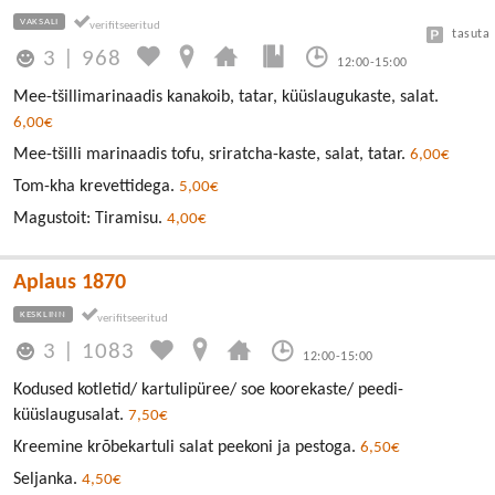
VAKSALI
tasuta
3
|
968
12:00-15:00
Mee-tšillimarinaadis kanakoib, tatar, küüslaugukaste, salat.
6,00€
Mee-tšilli marinaadis tofu, sriratcha-kaste, salat, tatar.
6,00€
Tom-kha krevettidega.
5,00€
Magustoit: Tiramisu.
4,00€
Aplaus 1870
KESKLINN
3
|
1083
12:00-15:00
Kodused kotletid/ kartulipüree/ soe koorekaste/ peedi-
küüslaugusalat.
7,50€
Kreemine krõbekartuli salat peekoni ja pestoga.
6,50€
Seljanka.
4,50€