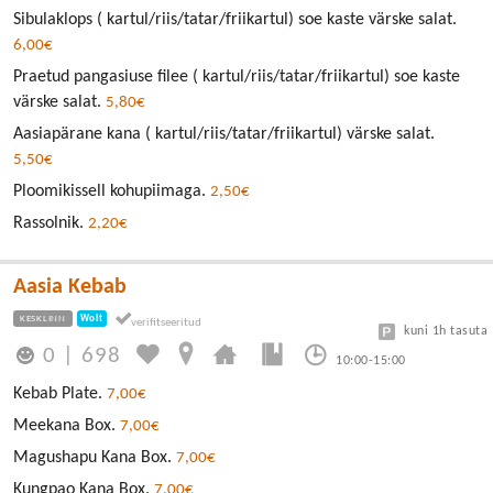
Sibulaklops ( kartul/riis/tatar/friikartul) soe kaste värske salat.
6,00€
Praetud pangasiuse filee ( kartul/riis/tatar/friikartul) soe kaste
värske salat.
5,80€
Aasiapärane kana ( kartul/riis/tatar/friikartul) värske salat.
5,50€
Ploomikissell kohupiimaga.
2,50€
Rassolnik.
2,20€
Aasia Kebab
KESKLINN
Wolt
kuni 1h tasuta
0
|
698
10:00-15:00
Kebab Plate.
7,00€
Meekana Box.
7,00€
Magushapu Kana Box.
7,00€
Kungpao Kana Box.
7,00€