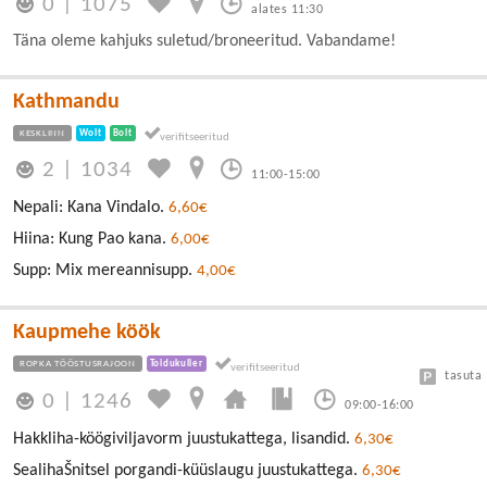
0
|
1075
alates 11:30
Täna oleme kahjuks suletud/broneeritud. Vabandame!
Kathmandu
KESKLINN
Wolt
Bolt
2
|
1034
11:00-15:00
Nepali: Kana Vindalo.
6,60€
Hiina: Kung Pao kana.
6,00€
Supp: Mix mereannisupp.
4,00€
Kaupmehe köök
ROPKA TÖÖSTUSRAJOON
Toidukuller
tasuta
0
|
1246
09:00-16:00
Hakkliha-köögiviljavorm juustukattega, lisandid.
6,30€
SealihaŠnitsel porgandi-küüslaugu juustukattega.
6,30€