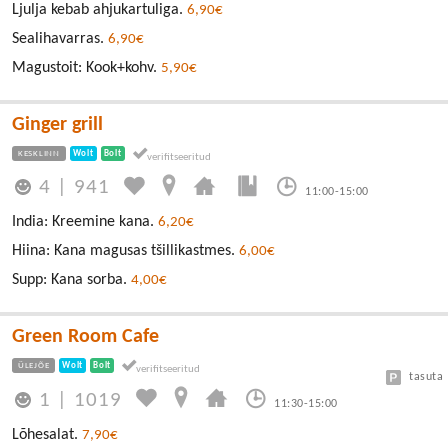
Ljulja kebab ahjukartuliga.
6,90€
Sealihavarras.
6,90€
Magustoit: Kook+kohv.
5,90€
Ginger grill
KESKLINN
Wolt
Bolt
4
|
941
11:00-15:00
India: Kreemine kana.
6,20€
Hiina: Kana magusas tšillikastmes.
6,00€
Supp: Kana sorba.
4,00€
Green Room Cafe
ÜLEJÕE
Wolt
Bolt
tasuta
1
|
1019
11:30-15:00
Lõhesalat.
7,90€