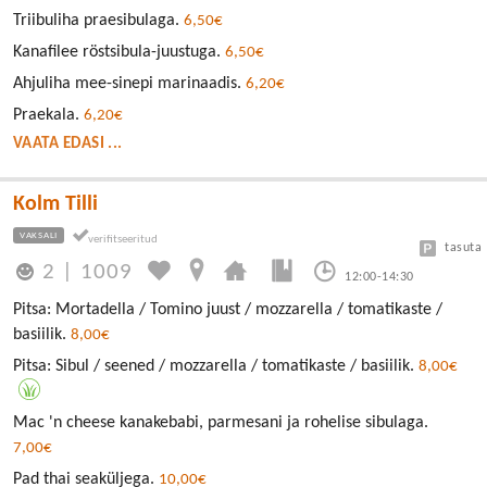
Triibuliha praesibulaga.
6,50€
Kanafilee röstsibula-juustuga.
6,50€
Ahjuliha mee-sinepi marinaadis.
6,20€
Praekala.
6,20€
VAATA EDASI ...
Kolm Tilli
VAKSALI
tasuta
2
|
1009
12:00-14:30
Pitsa: Mortadella / Tomino juust / mozzarella / tomatikaste /
basiilik.
8,00€
Pitsa: Sibul / seened / mozzarella / tomatikaste / basiilik.
8,00€
Mac 'n cheese kanakebabi, parmesani ja rohelise sibulaga.
7,00€
Pad thai seaküljega.
10,00€