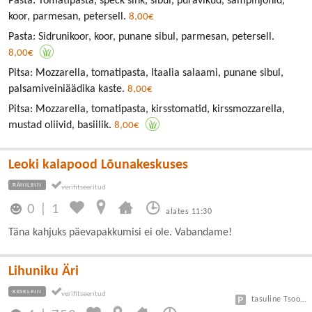
Pasta: Tomatipasta, speck sink, sibul, puravikud, šampinjonid,
koor, parmesan, petersell.
8,00€
Pasta: Sidrunikoor, koor, punane sibul, parmesan, petersell.
8,00€
Pitsa: Mozzarella, tomatipasta, Itaalia salaami, punane sibul,
palsamiveiniäädika kaste.
8,00€
Pitsa: Mozzarella, tomatipasta, kirsstomatid, kirssmozzarella,
mustad oliivid, basiilik.
8,00€
Leoki kalapood Lõunakeskuses
RÄNILINN
0
|
1
alates 11:30
Täna kahjuks päevapakkumisi ei ole. Vabandame!
Lihuniku Äri
KESKLINN
tasuline Tsoon A 3 eur/h, B 1,5 eur/h