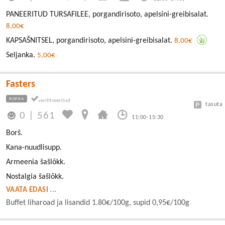
PANEERITUD TURSAFILEE, porgandirisoto, apelsini-greibisalat.
8,00€
KAPSAŠNITSEL, porgandirisoto, apelsini-greibisalat.
8,00€
Seljanka.
5,00€
Fasters
ROPKA
tasuta
0
|
561
11:00-15:30
Borš.
Kana-nuudlisupp.
Armeenia šašlõkk.
Nostalgia šašlõkk.
VAATA EDASI ...
Buffet liharoad ja lisandid 1.80€/100g, supid 0,95€/100g