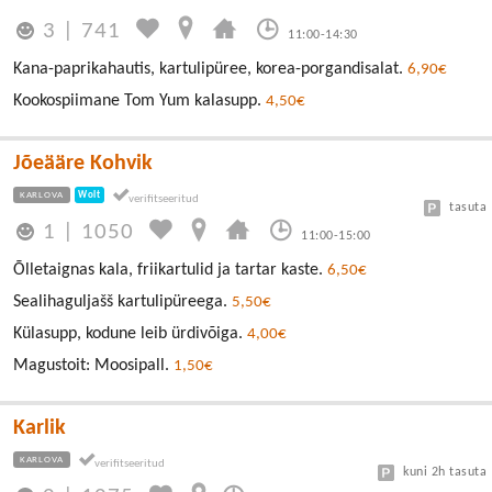
3
|
741
11:00-14:30
Kana-paprikahautis, kartulipüree, korea-porgandisalat.
6,90€
Kookospiimane Tom Yum kalasupp.
4,50€
Jõeääre Kohvik
KARLOVA
Wolt
tasuta
1
|
1050
11:00-15:00
Õlletaignas kala, friikartulid ja tartar kaste.
6,50€
Sealihaguljašš kartulipüreega.
5,50€
Külasupp, kodune leib ürdivõiga.
4,00€
Magustoit: Moosipall.
1,50€
Karlik
KARLOVA
kuni 2h tasuta