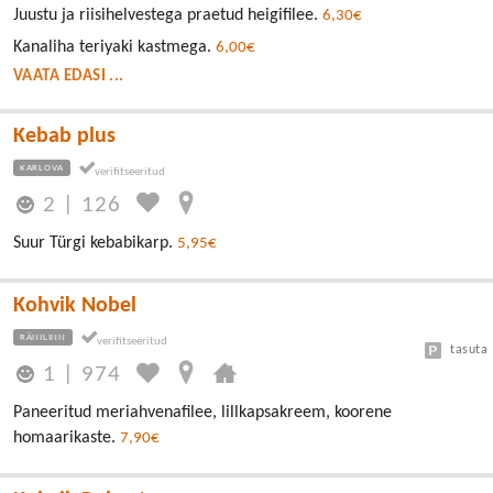
Juustu ja riisihelvestega praetud heigifilee.
6,30€
Kanaliha teriyaki kastmega.
6,00€
VAATA EDASI ...
Kebab plus
KARLOVA
2
|
126
Suur Türgi kebabikarp.
5,95€
Kohvik Nobel
RÄNILINN
tasuta
1
|
974
Paneeritud meriahvenafilee, lillkapsakreem, koorene
homaarikaste.
7,90€