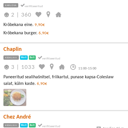
KARLOVA
2
|
360
Krõbekana eine.
9,90€
Krõbekana burger.
6,90€
Chaplin
KESKLINN
Wolt
Bolt
3
|
1033
11:00-15:00
Paneeritud sealihašnitsel, friikartul, punase kapsa-Coleslaw
salat, külm kaste.
6,90€
Chez André
KESKLINN
Wolt
Bolt