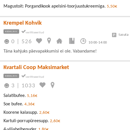
Magustoit: Porgandikook apelsini-toorjuustukreemiga.
5,50€
Krempel Kohvik
KESKLINN
tasuta
0
|
526
10:00-14:00
Täna kahjuks päevapakkumisi ei ole. Vabandame!
Kvartali Coop Maksimarket
KESKLINN
3
|
1033
Salatibufee.
5,16€
Soe bufee.
4,36€
Koorene kalasupp.
2,60€
Kartuli-porrupüreesupp.
2,60€
4-viljahelbepuder.
1,80€