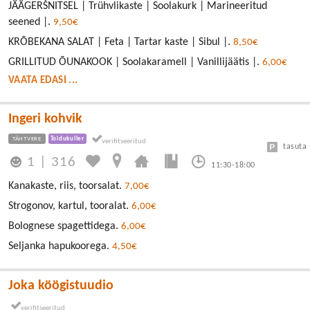
JÄÄGERŠNITSEL | Trühvlikaste | Soolakurk | Marineeritud
seened |.
9,50€
KRÕBEKANA SALAT | Feta | Tartar kaste | Sibul |.
8,50€
GRILLITUD ÕUNAKOOK | Soolakaramell | Vanillijäätis |.
6,00€
VAATA EDASI ...
Ingeri kohvik
TÄHTVERE
Toidukuller
tasuta
1
|
316
11:30-18:00
Kanakaste, riis, toorsalat.
7,00€
Strogonov, kartul, tooralat.
6,00€
Bolognese spagettidega.
6,00€
Seljanka hapukoorega.
4,50€
Joka köögistuudio