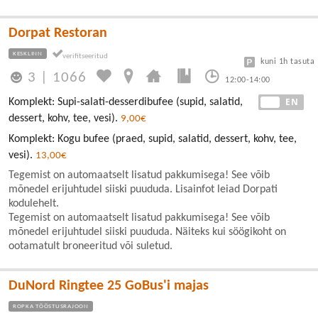
Dorpat Restoran
KESKLINN
kuni 1h tasuta
3
|
1066
12:00-14:00
EE
EN
Komplekt: Supi-salati-desserdibufee (supid, salatid,
dessert, kohv, tee, vesi).
9,00€
Komplekt: Kogu bufee (praed, supid, salatid, dessert, kohv, tee,
vesi).
13,00€
Tegemist on automaatselt lisatud pakkumisega! See võib
mõnedel erijuhtudel siiski puududa. Lisainfot leiad Dorpati
kodulehelt.
Tegemist on automaatselt lisatud pakkumisega! See võib
mõnedel erijuhtudel siiski puududa. Näiteks kui söögikoht on
ootamatult broneeritud või suletud.
DuNord Ringtee 25 GoBus'i majas
ROPKA TÖÖSTUSRAJOON