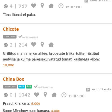
tasuline 15 min tasuta, edasi 3€/h
4
|
969
12:00-14:00
Täna lõunat ei paku.
Chicote
KESKLINN
2
|
214
Grillitud mahlane kanafilee, krõbetate friikartulite, röstitud
aedvilja ja külma päikesekuivatatud tomati kastmega +kohv.
10,00€
China Box
ANNELINN
Wolt
Bolt
kuni 1h tasuta
0
|
1042
11:00-15:00
Praad: Kirsikana.
6,00€
Supp: Minchow supp kanaga.
4,00€