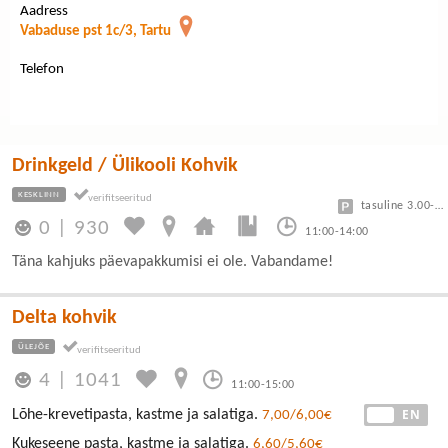
Aadress
Vabaduse pst 1c/3, Tartu
Telefon
Drinkgeld / Ülikooli Kohvik
KESKLINN
tasuline 3.00-7.50
0
|
930
11:00-14:00
Täna kahjuks päevapakkumisi ei ole. Vabandame!
Delta kohvik
ÜLEJÕE
4
|
1041
11:00-15:00
EE
EN
Lõhe-krevetipasta, kastme ja salatiga.
7,00/6,00€
Kukeseene pasta, kastme ja salatiga.
6,60/5,60€