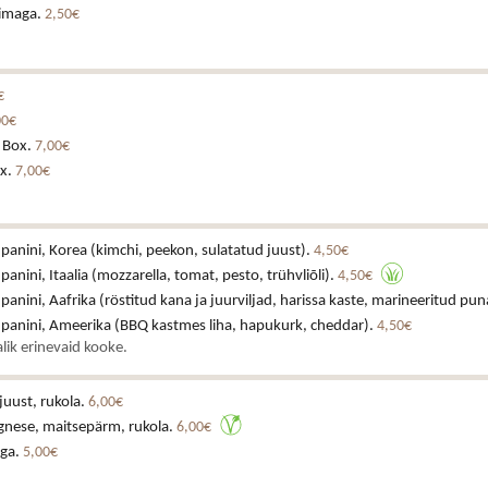
iimaga.
2,50€
€
00€
 Box.
7,00€
x.
7,00€
 panini, Korea (kimchi, peekon, sulatatud juust).
4,50€
 panini, Itaalia (mozzarella, tomat, pesto, trühvliõli).
4,50€
 panini, Aafrika (röstitud kana ja juurviljad, harissa kaste, marineeritud pun
a panini, Ameerika (BBQ kastmes liha, hapukurk, cheddar).
4,50€
lik erinevaid kooke.
juust, rukola.
6,00€
gnese, maitsepärm, rukola.
6,00€
iga.
5,00€