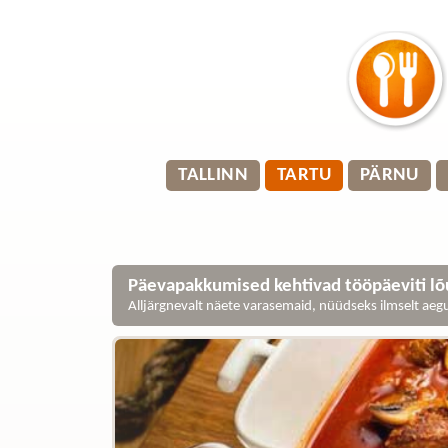
TALLINN
TARTU
PÄRNU
Päevapakkumised kehtivad tööpäeviti lõu
Alljärgnevalt näete varasemaid, nüüdseks ilmselt ae