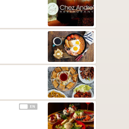
EE
EN