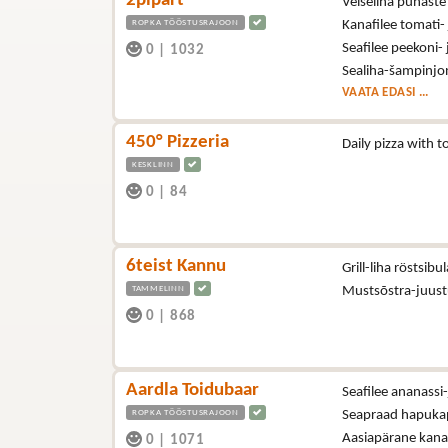
2pipart
Veiseliha punast
ROPKA TÖÖSTUSRAJOON
Kanafilee tomati-
Seafilee peekoni-
0
|
1032
Sealiha-šampinjon
VAATA EDASI ...
450° Pizzeria
Daily pizza with
KESKLINN
0
|
84
6teist Kannu
Grill-liha röstsibu
TAMMELINN
Mustsõstra-juus
0
|
868
Aardla Toidubaar
Seafilee ananassi-
ROPKA TÖÖSTUSRAJOON
Seapraad hapukapsa
Aasiapärane kana (
0
|
1071