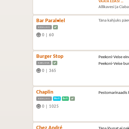
VAATA EDASI ...
Allikavesi ja Ciab
Bar Paral•lel
Täna kahjuks päe
KESKLINN
0
|
60
Burger Stop
Peekoni-Veise ein
KARLOVA
Peekoni-Veise bu
0
|
365
Chaplin
Pestomarinaadis k
KESKLINN
Wolt
Bolt
0
|
1025
Chez André
Täna lõunat ei pa