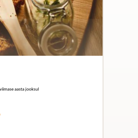
 viimase aasta jooksul
e