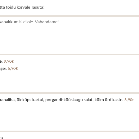
atta toidu kõrvale Tasuta!
vapakkumisi ei ole. Vabandame!
e.
9,90€
rger.
6,90€
analiha, üleküps kartul, porgandi-küüslaugu salat, külm ürdikaste.
6,90€
ku.