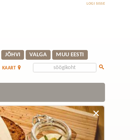
LOGI SISSE
JÕHVI
VALGA
MUU EESTI
KAART