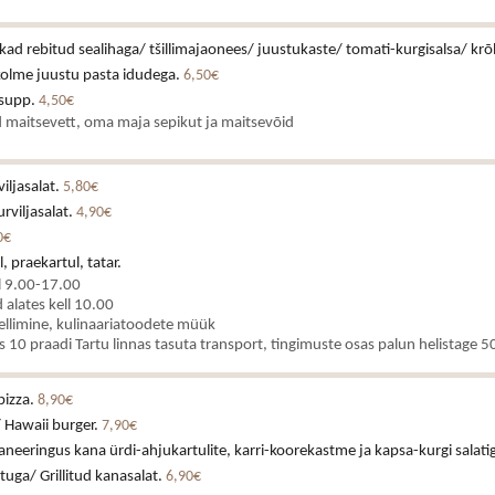
ikad rebitud sealihaga/ tšillimajaonees/ juustukaste/ tomati-kurgisalsa/ krõ
kolme juustu pasta idudega.
6,50€
asupp.
4,50€
 maitsevett, oma maja sepikut ja maitsevõid
iljasalat.
5,80€
rviljasalat.
4,90€
0€
, praekartul, tatar.
l 9.00-17.00
alates kell 10.00
ellimine, kulinaariatoodete müük
es 10 praadi Tartu linnas tasuta transport, tingimuste osas palun helistage
pizza.
8,90€
 Hawaii burger.
7,90€
neeringus kana ürdi-ahjukartulite, karri-koorekastme ja kapsa-kurgi salati
stuga/ Grillitud kanasalat.
6,90€