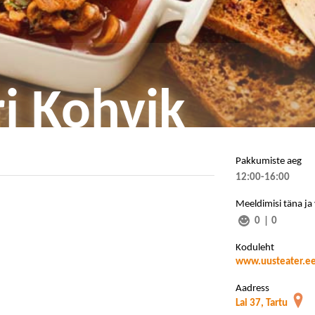
i Kohvik
Pakkumiste aeg
12:00-16:00
Meeldimisi täna ja
0
|
0
Koduleht
www.uusteater.e
Aadress
Lai 37, Tartu