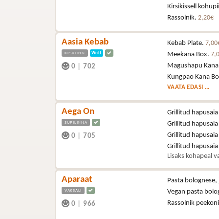
Kirsikissell kohup
Rassolnik.
2,20€
Aasia Kebab
Kebab Plate.
7,00
KESKLINN
Wolt
Meekana Box.
7,
Magushapu Kana
0
|
702
Kungpao Kana Bo
VAATA EDASI ...
Aega On
Grillitud hapusaia
SUPILINNA
Grillitud hapusaia
Grillitud hapusaia
0
|
705
Grillitud hapusai
Lisaks kohapeal va
Aparaat
Pasta bolognese, 
VAKSALI
Vegan pasta bolo
Rassolnik peekon
0
|
966