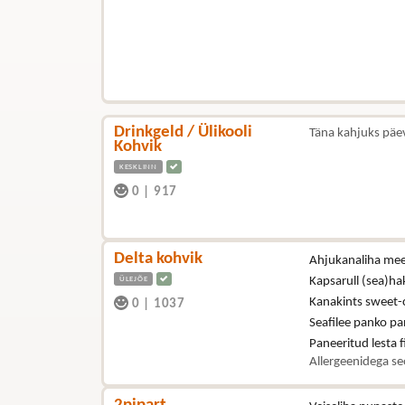
Drinkgeld / Ülikooli
Täna kahjuks päe
Kohvik
KESKLINN
0
|
917
Delta kohvik
Ahjukanaliha mee-
ÜLEJÕE
Kapsarull (sea)hak
Kanakints sweet-ch
0
|
1037
Seafilee panko pan
Paneeritud lesta fi
Allergeenidega se