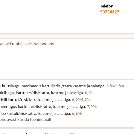
Telefon
53734627
vapakkumisi ei ole. Vabandame!
küüslaugu marinaadis kartuli/riisi/tatra kastme ja salatiga.
6,80/5,80€
klihaga, kartulite/riisi/tatra, kastme ja salatiga.
6,20€
illi kartuli/riisi/tatra kastme ja salatiga.
6,90/5,90€
eeringus kartulite/riisi/tatra, kastme ja salatiga.
7,20€
lee kartuli/riisi/tatra, kastme ja salatiga.
6,90€
onduvast küsida teenindajalt.