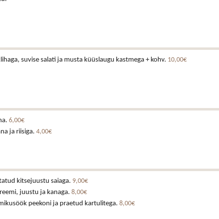
lihaga, suvise salati ja musta küüslaugu kastmega + kohv.
10,00€
na.
6,00€
a ja riisiga.
4,00€
tatud kitsejuustu saiaga.
9,00€
reemi, juustu ja kanaga.
8,00€
mikusöök peekoni ja praetud kartulitega.
8,00€