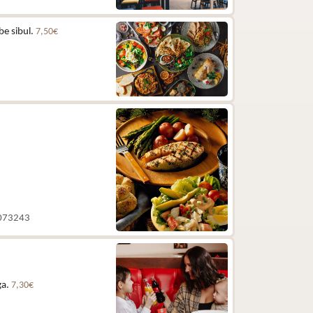
be sibul.
7,50€
 5073243
ga.
7,30€