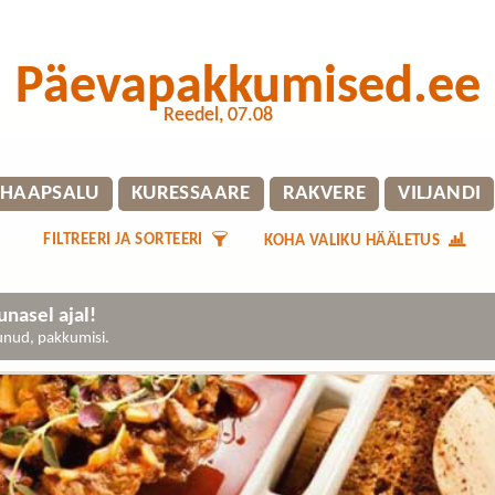
Päevapakkumised.ee
Reedel, 07.08
HAAPSALU
KURESSAARE
RAKVERE
VILJANDI
FILTREERI JA SORTEERI
KOHA VALIKU HÄÄLETUS
nasel ajal!
gunud, pakkumisi.