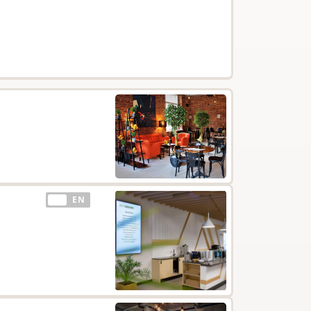
EE
EN