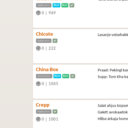
KESKLINN
Wolt
Bolt
0
|
969
Chicote
Lasanje veisehakk
KESKLINN
0
|
222
China Box
Praad: Pekingi ka
ANNELINN
Wolt
Bolt
Supp: Tom Kha kan
0
|
1045
Crepp
Salat ahjus küpse
KESKLINN
Galett avokaadok
Hilise ärkaja hom
0
|
1001