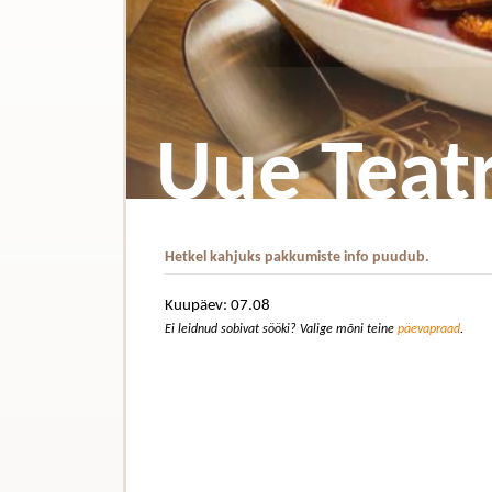
Uue Teatr
Hetkel kahjuks pakkumiste info puudub.
Kuupäev: 07.08
Ei leidnud sobivat sööki? Valige mõni teine
päevapraad
.