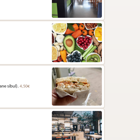
ane sibul).
4,50€