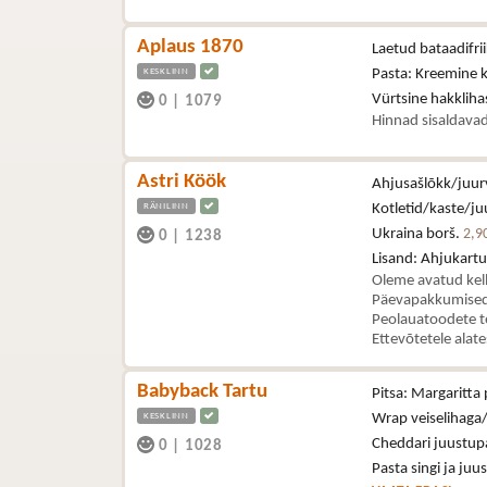
Aplaus 1870
Laetud bataadifri
KESKLINN
Pasta: Kreemine 
Vürtsine hakklih
0
|
1079
Hinnad sisaldavad
Astri Köök
Ahjusašlõkk/juurv
RÄNILINN
Kotletid/kaste/juu
Ukraina borš.
2,9
0
|
1238
Lisand: Ahjukartul
Oleme avatud kel
Päevapakkumised 
Peolauatoodete t
Ettevõtetele alat
Babyback Tartu
Pitsa: Margaritta 
KESKLINN
Wrap veiselihaga/
Cheddari juustupa
0
|
1028
Pasta singi ja juu