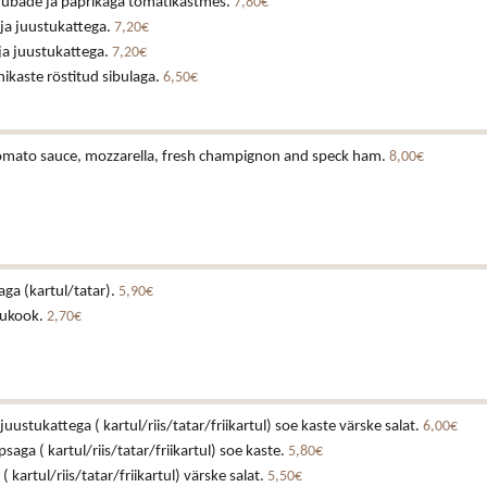
e ubade ja paprikaga tomatikastmes.
7,80€
 ja juustukattega.
7,20€
 ja juustukattega.
7,20€
ikaste röstitud sibulaga.
6,50€
 tomato sauce, mozzarella, fresh champignon and speck ham.
8,00€
laga (kartul/tatar).
5,90€
tukook.
2,70€
juustukattega ( kartul/riis/tatar/friikartul) soe kaste värske salat.
6,00€
ga ( kartul/riis/tatar/friikartul) soe kaste.
5,80€
 kartul/riis/tatar/friikartul) värske salat.
5,50€