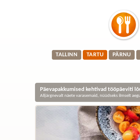
TALLINN
TARTU
PÄRNU
Päevapakkumised kehtivad tööpäeviti lõu
Alljärgnevalt näete varasemaid, nüüdseks ilmselt ae