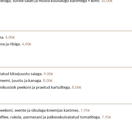
lihaga, suvise salati ja musta küüslaugu kastmega + kohv.
10,00€
na.
6,00€
a ja riisiga.
4,00€
tatud kitsejuustu saiaga.
9,00€
reemi, juustu ja kanaga.
8,00€
mikusöök peekoni ja praetud kartulitega.
8,00€
eekoni, seente ja sibulaga kreemjas kastmes.
7,95€
nafilee, rukola, parmesani ja päikesekuivatatud tomatitega.
7,95€