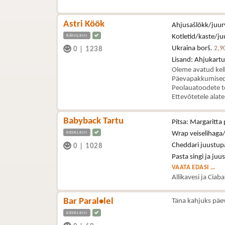
Astri Köök
Ahjusašlõkk/juurv
RÄNILINN
Kotletid/kaste/juu
Ukraina borš.
2,9
0
|
1238
Lisand: Ahjukartul
Oleme avatud kel
Päevapakkumised 
Peolauatoodete t
Ettevõtetele alat
Babyback Tartu
Pitsa: Margaritta 
KESKLINN
Wrap veiselihaga/
Cheddari juustupa
0
|
1028
Pasta singi ja juu
VAATA EDASI ...
Allikavesi ja Ciab
Bar Paral•lel
Täna kahjuks päe
KESKLINN