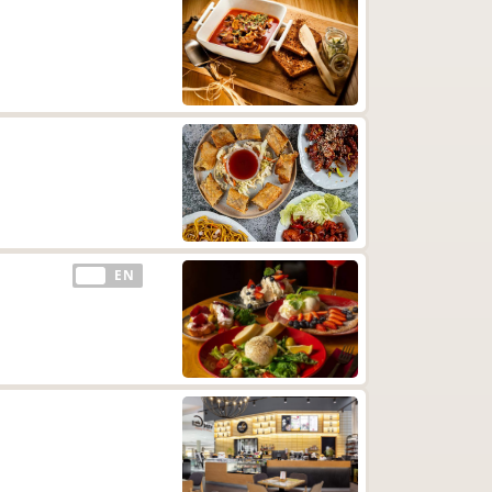
EE
EN