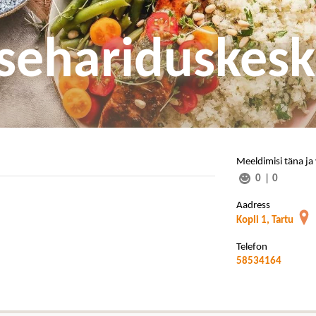
tsehariduskes
Meeldimisi täna ja
0
|
0
Aadress
Kopli 1, Tartu
Telefon
58534164