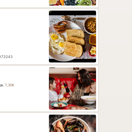
 5073243
ga.
7,30€