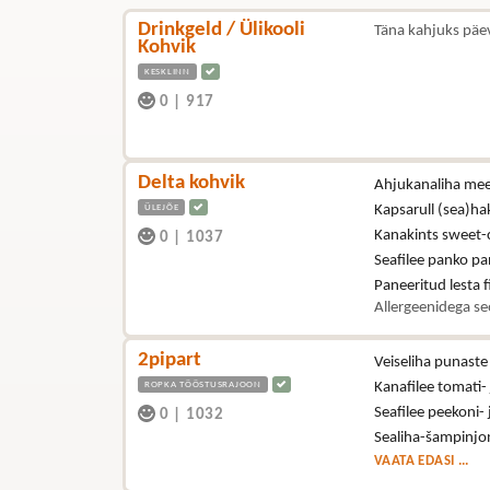
Drinkgeld / Ülikooli
Täna kahjuks päe
Kohvik
KESKLINN
0
|
917
Delta kohvik
Ahjukanaliha mee-
ÜLEJÕE
Kapsarull (sea)hak
Kanakints sweet-ch
0
|
1037
Seafilee panko pan
Paneeritud lesta fi
Allergeenidega se
2pipart
Veiseliha punast
ROPKA TÖÖSTUSRAJOON
Kanafilee tomati-
Seafilee peekoni-
0
|
1032
Sealiha-šampinjon
VAATA EDASI ...