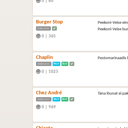
0
|
60
Burger Stop
Peekoni-Veise ein
KARLOVA
Peekoni-Veise bu
0
|
365
Chaplin
Pestomarinaadis k
KESKLINN
Wolt
Bolt
0
|
1025
Chez André
Täna lõunat ei pa
KESKLINN
Wolt
Bolt
0
|
969