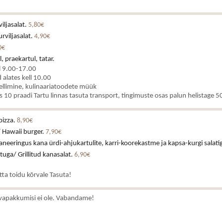
iljasalat.
5,80€
rviljasalat.
4,90€
0€
, praekartul, tatar.
l 9.00-17.00
alates kell 10.00
ellimine, kulinaariatoodete müük
es 10 praadi Tartu linnas tasuta transport, tingimuste osas palun helistage
pizza.
8,90€
 Hawaii burger.
7,90€
neeringus kana ürdi-ahjukartulite, karri-koorekastme ja kapsa-kurgi salati
stuga/ Grillitud kanasalat.
6,90€
atta toidu kõrvale Tasuta!
vapakkumisi ei ole. Vabandame!