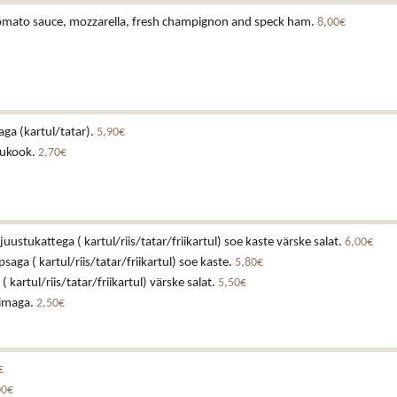
 tomato sauce, mozzarella, fresh champignon and speck ham.
8,00€
laga (kartul/tatar).
5,90€
tukook.
2,70€
juustukattega ( kartul/riis/tatar/friikartul) soe kaste värske salat.
6,00€
ga ( kartul/riis/tatar/friikartul) soe kaste.
5,80€
 kartul/riis/tatar/friikartul) värske salat.
5,50€
iimaga.
2,50€
€
00€