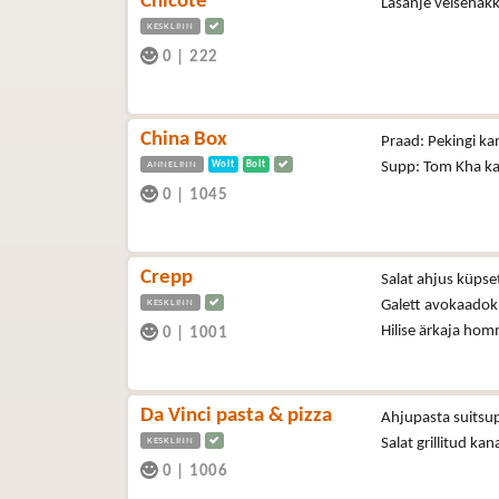
Chicote
Lasanje veisehakk
KESKLINN
0
|
222
China Box
Praad: Pekingi ka
ANNELINN
Wolt
Bolt
Supp: Tom Kha kan
0
|
1045
Crepp
Salat ahjus küpse
KESKLINN
Galett avokaadok
Hilise ärkaja hom
0
|
1001
Da Vinci pasta & pizza
Ahjupasta suitsup
KESKLINN
Salat grillitud ka
0
|
1006