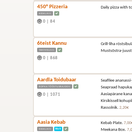
450° Pizzeria
Daily pizza with
KESKLINN
0
|
84
6teist Kannu
Grill-liha röstsibu
TAMMELINN
Mustsõstra-juus
0
|
868
Aardla Toidubaar
Seafilee ananassi-
ROPKA TÖÖSTUSRAJOON
Seapraad hapukapsa
Aasiapärane kana (
0
|
1071
Kirsikissell kohup
Rassolnik.
2,20€
Aasia Kebab
Kebab Plate.
7,00
KESKLINN
Wolt
Meekana Box.
7,