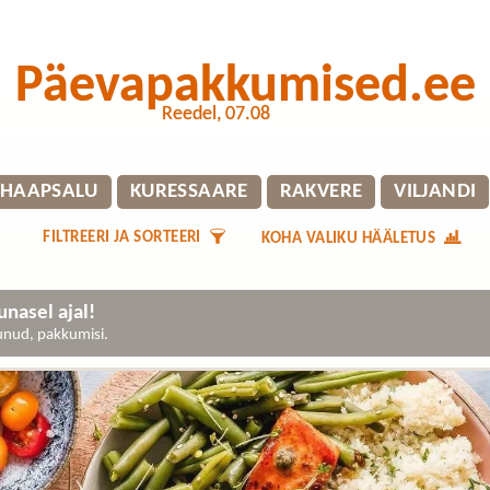
Päevapakkumised.ee
Reedel, 07.08
HAAPSALU
KURESSAARE
RAKVERE
VILJANDI
FILTREERI JA SORTEERI
KOHA VALIKU HÄÄLETUS
nasel ajal!
gunud, pakkumisi.