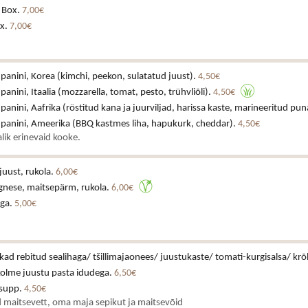
 Box.
7,00€
x.
7,00€
 panini, Korea (kimchi, peekon, sulatatud juust).
4,50€
 panini, Itaalia (mozzarella, tomat, pesto, trühvliõli).
4,50€
 panini, Aafrika (röstitud kana ja juurviljad, harissa kaste, marineeritud pun
a panini, Ameerika (BBQ kastmes liha, hapukurk, cheddar).
4,50€
lik erinevaid kooke.
juust, rukola.
6,00€
gnese, maitsepärm, rukola.
6,00€
iga.
5,00€
ikad rebitud sealihaga/ tšillimajaonees/ juustukaste/ tomati-kurgisalsa/ krõ
kolme juustu pasta idudega.
6,50€
asupp.
4,50€
 maitsevett, oma maja sepikut ja maitsevõid