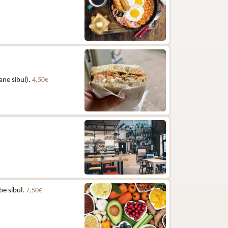
ane sibul).
4,50€
be sibul.
7,50€