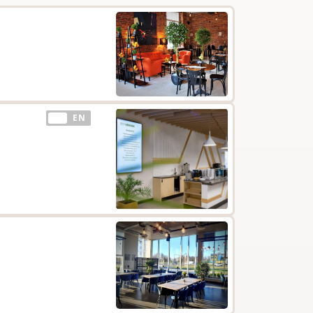
EE
EN