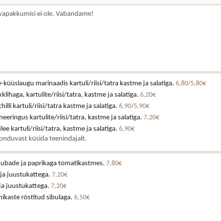
vapakkumisi ei ole. Vabandame!
küüslaugu marinaadis kartuli/riisi/tatra kastme ja salatiga.
6,80/5,80€
klihaga, kartulite/riisi/tatra, kastme ja salatiga.
6,20€
illi kartuli/riisi/tatra kastme ja salatiga.
6,90/5,90€
eeringus kartulite/riisi/tatra, kastme ja salatiga.
7,20€
lee kartuli/riisi/tatra, kastme ja salatiga.
6,90€
onduvast küsida teenindajalt.
e ubade ja paprikaga tomatikastmes.
7,80€
 ja juustukattega.
7,20€
 ja juustukattega.
7,20€
ikaste röstitud sibulaga.
6,50€