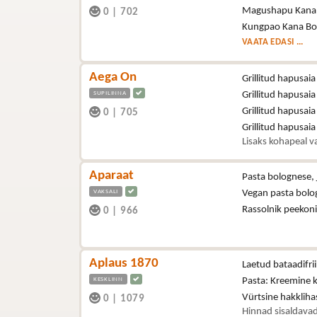
Magushapu Kana
0
|
702
Kungpao Kana Bo
VAATA EDASI ...
Aega On
Grillitud hapusaia
SUPILINNA
Grillitud hapusaia
Grillitud hapusaia
0
|
705
Grillitud hapusai
Lisaks kohapeal va
Aparaat
Pasta bolognese, 
VAKSALI
Vegan pasta bolo
Rassolnik peekon
0
|
966
Aplaus 1870
Laetud bataadifri
KESKLINN
Pasta: Kreemine 
Vürtsine hakklih
0
|
1079
Hinnad sisaldavad