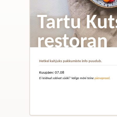
Tartu Ku
restoran
Hetkel kahjuks pakkumiste info puudub.
Kuupäev: 07.08
Ei leidnud sobivat sööki? Valige mõni teine
päevapraad
.