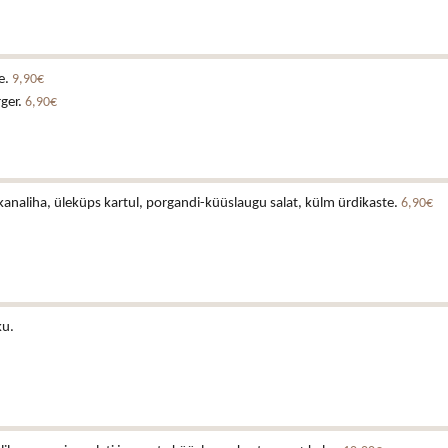
e.
9,90€
rger.
6,90€
analiha, üleküps kartul, porgandi-küüslaugu salat, külm ürdikaste.
6,90€
ku.