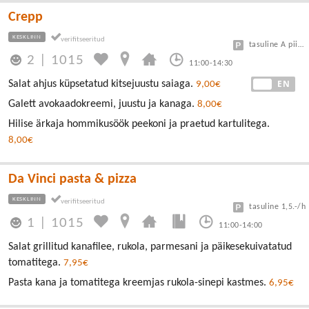
Crepp
KESKLINN
tasuline A piirkond
2
|
1015
11:00-14:30
EE
EN
Salat ahjus küpsetatud kitsejuustu saiaga.
9,00€
Galett avokaadokreemi, juustu ja kanaga.
8,00€
Hilise ärkaja hommikusöök peekoni ja praetud kartulitega.
8,00€
Da Vinci pasta & pizza
KESKLINN
tasuline 1,5.-/h
1
|
1015
11:00-14:00
Salat grillitud kanafilee, rukola, parmesani ja päikesekuivatatud
tomatitega.
7,95€
Pasta kana ja tomatitega kreemjas rukola-sinepi kastmes.
6,95€