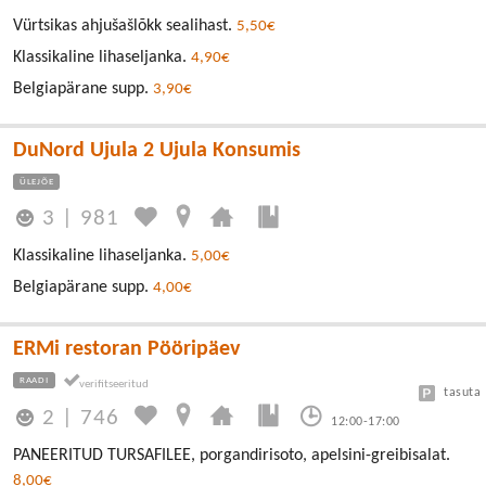
Vürtsikas ahjušašlõkk sealihast.
5,50€
Klassikaline lihaseljanka.
4,90€
Belgiapärane supp.
3,90€
DuNord Ujula 2 Ujula Konsumis
ÜLEJÕE
3
|
981
Klassikaline lihaseljanka.
5,00€
Belgiapärane supp.
4,00€
ERMi restoran Pööripäev
RAADI
tasuta
2
|
746
12:00-17:00
PANEERITUD TURSAFILEE, porgandirisoto, apelsini-greibisalat.
8,00€