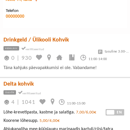
Telefon
00000000
Drinkgeld / Ülikooli Kohvik
KESKLINN
tasuline 3.00-7.50
0
|
930
11:00-14:00
Täna kahjuks päevapakkumisi ei ole. Vabandame!
Delta kohvik
ÜLEJÕE
4
|
1041
11:00-15:00
EE
EN
Lõhe-krevetipasta, kastme ja salatiga.
7,00/6,00€
Koorene lõhesupp.
5,00/4,00€
Ahjukanaliha mee-küüslaugu marinaadis kartuli/riisi/tatra