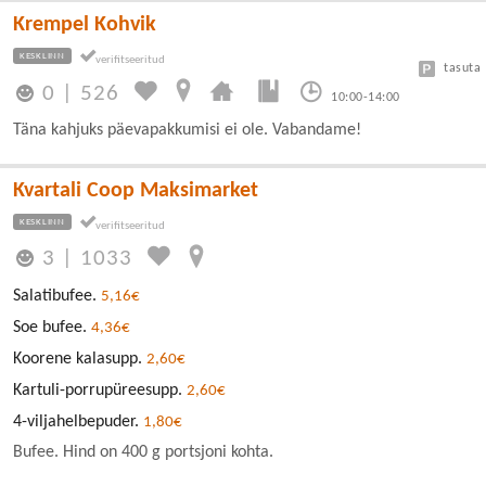
Krempel Kohvik
KESKLINN
tasuta
0
|
526
10:00-14:00
Täna kahjuks päevapakkumisi ei ole. Vabandame!
Kvartali Coop Maksimarket
KESKLINN
3
|
1033
Salatibufee.
5,16€
Soe bufee.
4,36€
Koorene kalasupp.
2,60€
Kartuli-porrupüreesupp.
2,60€
4-viljahelbepuder.
1,80€
Bufee. Hind on 400 g portsjoni kohta.