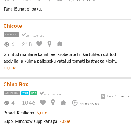
12:00-14:00
Täna lõunat ei paku.
Chicote
KESKLINN
6
|
218
Grillitud mahlane kanafilee, krõbetate friikartulite, röstitud
aedvilja ja külma päikesekuivatatud tomati kastmega +kohv.
10,00€
China Box
ANNELINN
Wolt
Bolt
kuni 1h tasuta
4
|
1046
11:00-15:00
Praad: Kirsikana.
6,00€
Supp: Minchow supp kanaga.
4,00€