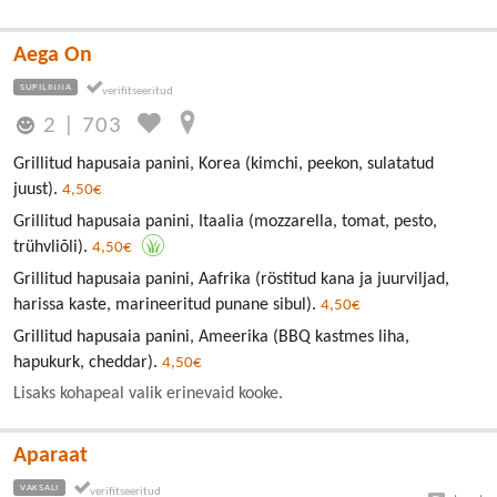
Aega On
SUPILINNA
2
|
703
Grillitud hapusaia panini, Korea (kimchi, peekon, sulatatud
juust).
4,50€
Grillitud hapusaia panini, Itaalia (mozzarella, tomat, pesto,
trühvliõli).
4,50€
Grillitud hapusaia panini, Aafrika (röstitud kana ja juurviljad,
harissa kaste, marineeritud punane sibul).
4,50€
Grillitud hapusaia panini, Ameerika (BBQ kastmes liha,
hapukurk, cheddar).
4,50€
Lisaks kohapeal valik erinevaid kooke.
Aparaat
VAKSALI