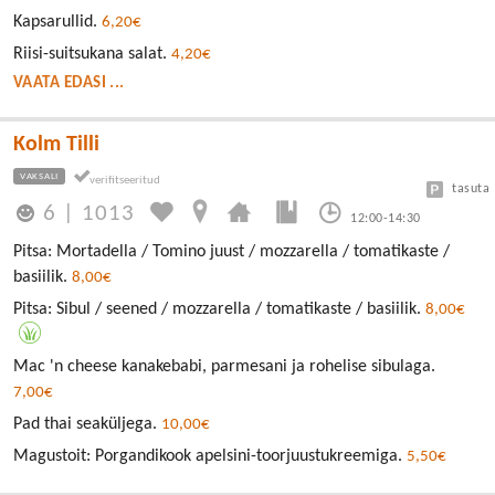
Kapsarullid.
6,20€
Riisi-suitsukana salat.
4,20€
VAATA EDASI ...
Kolm Tilli
VAKSALI
tasuta
6
|
1013
12:00-14:30
Pitsa: Mortadella / Tomino juust / mozzarella / tomatikaste /
basiilik.
8,00€
Pitsa: Sibul / seened / mozzarella / tomatikaste / basiilik.
8,00€
Mac 'n cheese kanakebabi, parmesani ja rohelise sibulaga.
7,00€
Pad thai seaküljega.
10,00€
Magustoit: Porgandikook apelsini-toorjuustukreemiga.
5,50€