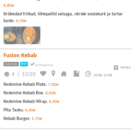
6,80€
Krõbedad friikad, lõhepallid salsaga, värske soolakurk ja tartar
kaste.
6,50€
Fusion Kebab
KARLOVA
Wolt
tasuta
4
|
1030
10:00-15:00
Keskmine Kebab Plate.
7,00€
Keskmine Kebab Box.
6,00€
Keskmine Kebab Wrap.
6,00€
Pita Tasku.
6,00€
Kebab Burger.
5,70€