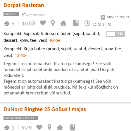
Dorpat Restoran
KESKLINN
kuni 1h tasuta
5
|
1068
12:00-14:00
EE
EN
Komplekt: Supi-salati-desserdibufee (supid, salatid,
dessert, kohv, tee, vesi).
9,00€
Komplekt: Kogu bufee (praed, supid, salatid, dessert, kohv, tee,
vesi).
13,00€
Tegemist on automaatselt lisatud pakkumisega! See võib
mõnedel erijuhtudel siiski puududa. Lisainfot leiad Dorpati
kodulehelt.
Tegemist on automaatselt lisatud pakkumisega! See võib
mõnedel erijuhtudel siiski puududa. Näiteks kui söögikoht on
ootamatult broneeritud või suletud.
DuNord Ringtee 25 GoBus'i majas
ROPKA TÖÖSTUSRAJOON
1
|
979