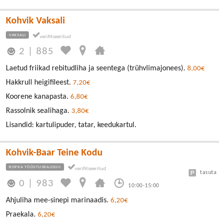
Kohvik Vaksali
VAKSALI
2
|
885
Laetud friikad rebitudliha ja seentega (trühvlimajonees).
8,00€
Hakkrull heigifileest.
7,20€
Koorene kanapasta.
6,80€
Rassolnik sealihaga.
3,80€
Lisandid: kartulipuder, tatar, keedukartul.
Kohvik-Baar Teine Kodu
ROPKA TÖÖSTUSRAJOON
tasuta
0
|
983
10:00-15:00
Ahjuliha mee-sinepi marinaadis.
6,20€
Praekala.
6,20€