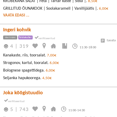
KRÕBEKANA SALAT | Feta | Tartar kaste | Sibul |.
8,50€
GRILLITUD ÕUNAKOOK | Soolakaramell | Vanillijäätis |.
6,00€
VAATA EDASI ...
Ingeri kohvik
TÄHTVERE
Toidukuller
tasuta
4
|
319
11:30-18:00
Kanakaste, riis, toorsalat.
7,00€
Strogonov, kartul, tooralat.
6,00€
Bolognese spagettidega.
6,00€
Seljanka hapukoorega.
4,50€
Joka köögistuudio
5
|
743
11:00-14:30