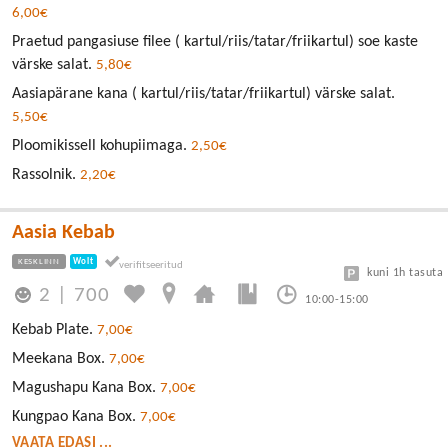
6,00€
Praetud pangasiuse filee ( kartul/riis/tatar/friikartul) soe kaste
värske salat.
5,80€
Aasiapärane kana ( kartul/riis/tatar/friikartul) värske salat.
5,50€
Ploomikissell kohupiimaga.
2,50€
Rassolnik.
2,20€
Aasia Kebab
KESKLINN
Wolt
kuni 1h tasuta
2
|
700
10:00-15:00
Kebab Plate.
7,00€
Meekana Box.
7,00€
Magushapu Kana Box.
7,00€
Kungpao Kana Box.
7,00€
VAATA EDASI ...