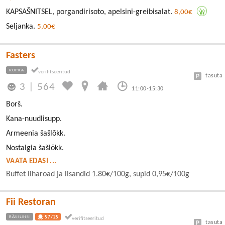
KAPSAŠNITSEL, porgandirisoto, apelsini-greibisalat.
8,00€
Seljanka.
5,00€
Fasters
ROPKA
tasuta
3
|
564
11:00-15:30
Borš.
Kana-nuudlisupp.
Armeenia šašlõkk.
Nostalgia šašlõkk.
VAATA EDASI ...
Buffet liharoad ja lisandid 1.80€/100g, supid 0,95€/100g
Fii Restoran
RÄNILINN
57/25
tasuta