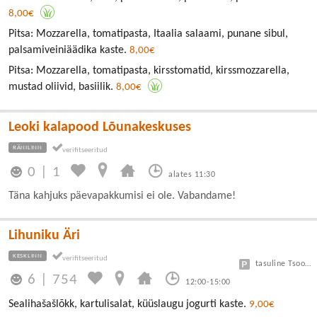
8,00€
Pitsa: Mozzarella, tomatipasta, Itaalia salaami, punane sibul,
palsamiveiniäädika kaste.
8,00€
Pitsa: Mozzarella, tomatipasta, kirsstomatid, kirssmozzarella,
mustad oliivid, basiilik.
8,00€
Leoki kalapood Lõunakeskuses
RÄNILINN
0
|
1
alates 11:30
Täna kahjuks päevapakkumisi ei ole. Vabandame!
Lihuniku Äri
KESKLINN
tasuline Tsoon A 3 eur/h, B 1,5 eur/h
6
|
754
12:00-15:00
Sealihašašlõkk, kartulisalat, küüslaugu jogurti kaste.
9,00€