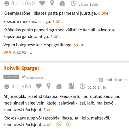
8
|
1060
alates 11:00
Kreemjas lõhe lillkapsa pasta parmesani juustuga.
6,00€
Seesami meekana riisiga.
6,00€
Krõbedas panko paneeringus sea välisfilee kartuli ja koorese
kapsa-porgandi salatiga.
6,00€
Vegan bolognese kaste spagettidega.
6,00€
VAATA EDASI ...
Kohvik Spargel
KESKLINN
kuni 1h tasuta
4
|
984
12:00-14:30
Ahjušašlõkk, praetud tilaapia, keedukartul, aurutatud aedviljad,
mee-sinepi valge veini kaste, salativalik, sai, leib, maitsevõi,
kannuvesi (Portsjon).
8,00€
Kookos-kanasupp või rassolnik lihaga, sai, leib, maitsevõi,
kannuvesi (Portsjon).
4,00€