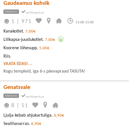
Gaudeamus kohvik
KESKLINN
1
|
971
11:00-15:00
Kanakotlet.
7,00€
Lillkapsa-juustukotlet.
7,00€
Koorene lõhesupp.
5,00€
Riis.
VAATA EDASI ...
Kogu templeid, iga 6-s päevapraad TASUTA!
Genatsvale
KESKLINN
8
|
51
Ljulja kebab ahjukartuliga.
6,90€
Sealihavarras.
6,90€