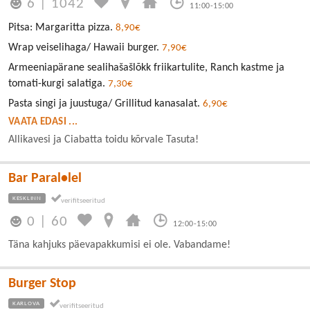
6
|
1042
11:00-15:00
Pitsa: Margaritta pizza.
8,90€
Wrap veiselihaga/ Hawaii burger.
7,90€
Armeeniapärane sealihašašlõkk friikartulite, Ranch kastme ja
tomati-kurgi salatiga.
7,30€
Pasta singi ja juustuga/ Grillitud kanasalat.
6,90€
VAATA EDASI ...
Allikavesi ja Ciabatta toidu kõrvale Tasuta!
Bar Paral•lel
KESKLINN
0
|
60
12:00-15:00
Täna kahjuks päevapakkumisi ei ole. Vabandame!
Burger Stop
KARLOVA