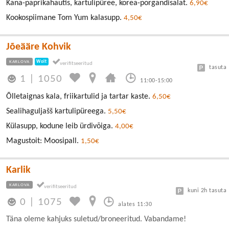
Kana-paprikahautis, kartulipüree, korea-porgandisalat.
6,90€
Kookospiimane Tom Yum kalasupp.
4,50€
Jõeääre Kohvik
KARLOVA
Wolt
tasuta
1
|
1050
11:00-15:00
Õlletaignas kala, friikartulid ja tartar kaste.
6,50€
Sealihaguljašš kartulipüreega.
5,50€
Külasupp, kodune leib ürdivõiga.
4,00€
Magustoit: Moosipall.
1,50€
Karlik
KARLOVA
kuni 2h tasuta
0
|
1075
alates 11:30
Täna oleme kahjuks suletud/broneeritud. Vabandame!