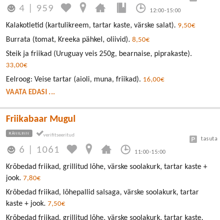
4
|
959
12:00-15:00
Kalakotletid (kartulikreem, tartar kaste, värske salat).
9,50€
Burrata (tomat, Kreeka pähkel, oliivid).
8,50€
Steik ja friikad (Uruguay veis 250g, bearnaise, piprakaste).
33,00€
Eelroog: Veise tartar (aioli, muna, friikad).
16,00€
VAATA EDASI ...
Friikabaar Mugul
RÄNILINN
tasuta
6
|
1061
11:00-15:00
Krõbedad friikad, grillitud lõhe, värske soolakurk, tartar kaste +
jook.
7,80€
Krõbedad friikad, lõhepallid salsaga, värske soolakurk, tartar
kaste + jook.
7,50€
Krõbedad friikad, grillitud lõhe, värske soolakurk, tartar kaste.