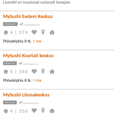
Lisandid on muutuvad vastavalt hooajale
MySushi Eedeni Keskus
ANNELINN
4
|
374
Philadelphia 8 tk.
7,90€
MySushi Kvartali keskus
KESKLINN
6
|
346
Philadelphia 8 tk.
7,90€
MySushi Lõunakeskus
RÄNILINN
4
|
356