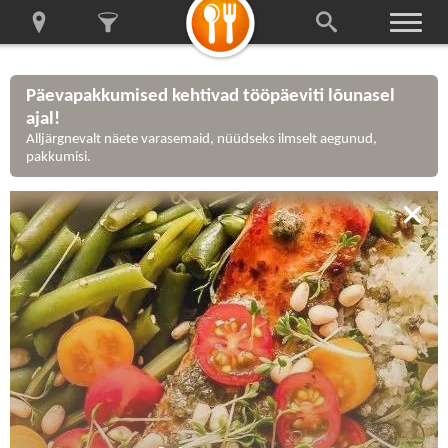
Päevapakkumised kehtivad tööpäeviti lõunasel
ajal!
Alljärgnevalt näete varasemaid, nüüdseks ilmselt aegunud,
pakkumisi.