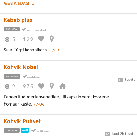
VAATA EDASI ...
Kebab plus
KARLOVA
5
|
129
Suur Türgi kebabikarp.
5,95€
Kohvik Nobel
RÄNILINN
tasuta
2
|
975
Paneeritud meriahvenafilee, lillkapsakreem, koorene
homaarikaste.
7,90€
Kohvik Puhvet
KARLOVA
Wolt
kuni 2h tasuta