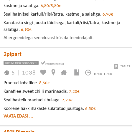
kastme ja salatiga.
6,80/5,80€
Sealihašnitsel kartuli/riisi/tatra, kastme ja salatiga.
6,90€
Kanatasku singi-juustu täidisega, kartuli/riisi/tatra, kastme ja
salatiga.
6,90€
Allergeenidega seonduvast küsida teenindajalt.
2pipart
ROPKA TÖÖSTUSRAJOON
tasuta
5
|
1038
10:00-15:00
Praetud kohafilee.
8,50€
Kanafilee sweet chilli marinaadis.
7,20€
Sealihasteik praetud sibulaga.
7,20€
Koorene hakklihakaste sulatatud juustuga.
6,50€
VAATA EDASI ...