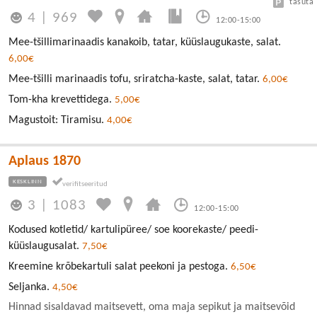
tasuta
4
|
969
12:00-15:00
Mee-tšillimarinaadis kanakoib, tatar, küüslaugukaste, salat.
6,00€
Mee-tšilli marinaadis tofu, sriratcha-kaste, salat, tatar.
6,00€
Tom-kha krevettidega.
5,00€
Magustoit: Tiramisu.
4,00€
Aplaus 1870
KESKLINN
3
|
1083
12:00-15:00
Kodused kotletid/ kartulipüree/ soe koorekaste/ peedi-
küüslaugusalat.
7,50€
Kreemine krõbekartuli salat peekoni ja pestoga.
6,50€
Seljanka.
4,50€
Hinnad sisaldavad maitsevett, oma maja sepikut ja maitsevõid