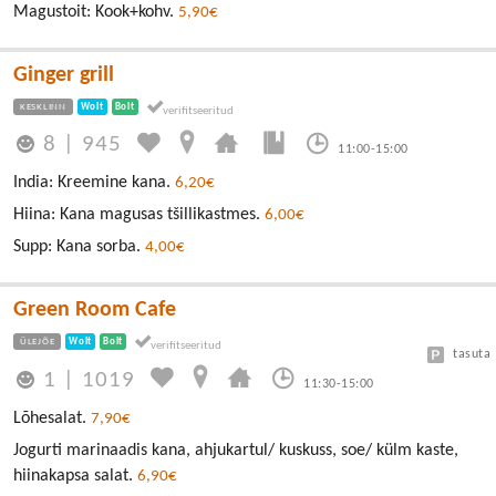
Magustoit: Kook+kohv.
5,90€
Ginger grill
KESKLINN
Wolt
Bolt
8
|
945
11:00-15:00
India: Kreemine kana.
6,20€
Hiina: Kana magusas tšillikastmes.
6,00€
Supp: Kana sorba.
4,00€
Green Room Cafe
ÜLEJÕE
Wolt
Bolt
tasuta
1
|
1019
11:30-15:00
Lõhesalat.
7,90€
Jogurti marinaadis kana, ahjukartul/ kuskuss, soe/ külm kaste,
hiinakapsa salat.
6,90€