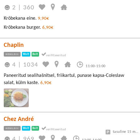
2
|
360
Krõbekana eine.
9,90€
Krõbekana burger.
6,90€
Chaplin
KESKLINN
Wolt
Bolt
4
|
1034
11:00-15:00
Paneeritud sealihašnitsel, friikartul, punase kapsa-Coleslaw
salat, külm kaste.
6,90€
Chez André
KESKLINN
Wolt
Bolt
tasuline 15 min tasuta, edasi 3€/h
4
|
969