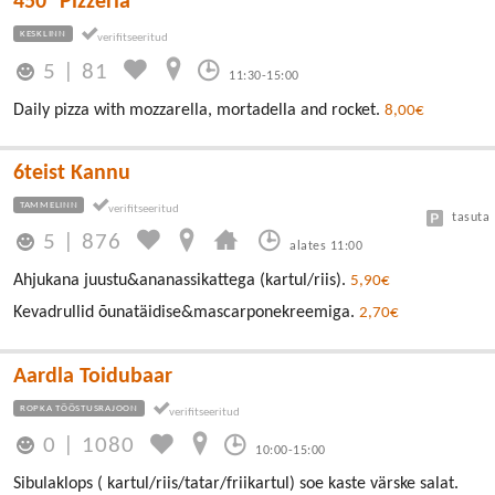
450° Pizzeria
KESKLINN
5
|
81
11:30-15:00
Daily pizza with mozzarella, mortadella and rocket.
8,00€
6teist Kannu
TAMMELINN
tasuta
5
|
876
alates 11:00
Ahjukana juustu&ananassikattega (kartul/riis).
5,90€
Kevadrullid õunatäidise&mascarponekreemiga.
2,70€
Aardla Toidubaar
ROPKA TÖÖSTUSRAJOON
0
|
1080
10:00-15:00
Sibulaklops ( kartul/riis/tatar/friikartul) soe kaste värske salat.