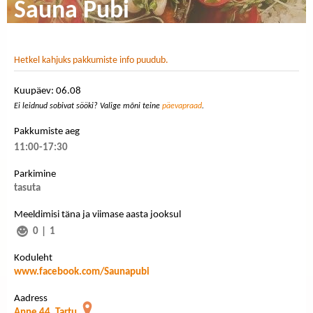
Sauna Pubi
Hetkel kahjuks pakkumiste info puudub.
Kuupäev: 06.08
Ei leidnud sobivat sööki? Valige mõni teine
päevapraad
.
Pakkumiste aeg
11:00-17:30
Parkimine
tasuta
Meeldimisi täna ja viimase aasta jooksul
0
|
1
Koduleht
www.facebook.com/Saunapubi
Aadress
Anne 44, Tartu