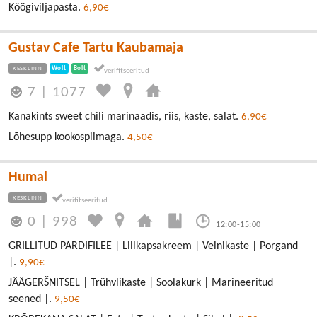
Köögiviljapasta.
6,90€
Gustav Cafe Tartu Kaubamaja
KESKLINN
Wolt
Bolt
7
|
1077
Kanakints sweet chili marinaadis, riis, kaste, salat.
6,90€
Lõhesupp kookospiimaga.
4,50€
Humal
KESKLINN
0
|
998
12:00-15:00
GRILLITUD PARDIFILEE | Lillkapsakreem | Veinikaste | Porgand
|.
9,90€
JÄÄGERŠNITSEL | Trühvlikaste | Soolakurk | Marineeritud
seened |.
9,50€