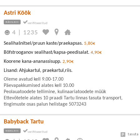
Astri Köök
RÄNILINN
4
|
1235
Sealihašnitsel/pruun kaste/praekapsas.
5,80€
Böfstrooganov sealihast/kapsa-peedisalat.
4,90€
Koorene kana-ananassisupp.
2,90€
Lisand: Ahjukartul, praekartul,riis.
Oleme avatud kell 9.00-17.00
Päevapakkumised alates kell 10.00
Peolauatoodete tellimine, kulinaariatoodete müük
Ettevõtetele alates 10 praadi Tartu linnas tasuta transport,
tingimuste osas palun helistage 5073243
Babyback Tartu
KESKLINN
tasuta