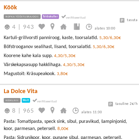
Köök
ROPKA TÖÖSTUSRAJOON
Toidukuller
tasuta
4
|
943
alates 10:00
Kartuli-grillvorsti panniroog, kaste, toorsalatid.
5,30/6,30€
Böfstrooganov sealihast, lisand, toorsalatid.
5,30/6,30€
Koorene kahe kala supp.
4,30/5,30€
Värskekapsasupp hakklihaga.
4,30/5,30€
Magustoit: Kräsupeakook.
3,80€
La Dolce Vita
KESKLINN
Wolt
tasuline 2€/h
8
|
965
alates 11:30
Pasta: Tomatipasta, speck sink, sibul, puravikud, šampinjonid,
koor, parmesan, petersell.
8,00€
Pasta: Sidrunikoor, koor, punane sibul, parmesan, petersell.