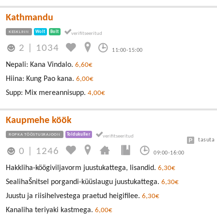
Kathmandu
KESKLINN
Wolt
Bolt
2
|
1034
11:00-15:00
Nepali: Kana Vindalo.
6,60€
Hiina: Kung Pao kana.
6,00€
Supp: Mix mereannisupp.
4,00€
Kaupmehe köök
ROPKA TÖÖSTUSRAJOON
Toidukuller
tasuta
0
|
1246
09:00-16:00
Hakkliha-köögiviljavorm juustukattega, lisandid.
6,30€
SealihaŠnitsel porgandi-küüslaugu juustukattega.
6,30€
Juustu ja riisihelvestega praetud heigifilee.
6,30€
Kanaliha teriyaki kastmega.
6,00€