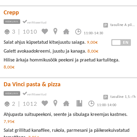
Crepp
KESKLINN
tasuline A piirkond
3
|
1010
11:00-14:30
EE
EN
Salat ahjus küpsetatud kitsejuustu saiaga.
9,00€
Galett avokaadokreemi, juustu ja kanaga.
8,00€
Hilise ärkaja hommikusöök peekoni ja praetud kartulitega.
8,00€
Da Vinci pasta & pizza
KESKLINN
tasuline 1,5.-/h
2
|
1012
11:00-14:00
Ahjupasta suitsupeekoni, seente ja sibulaga kreemjas kastmes.
7,95€
Salat grillitud kanafilee, rukola, parmesani ja päikesekuivatatud