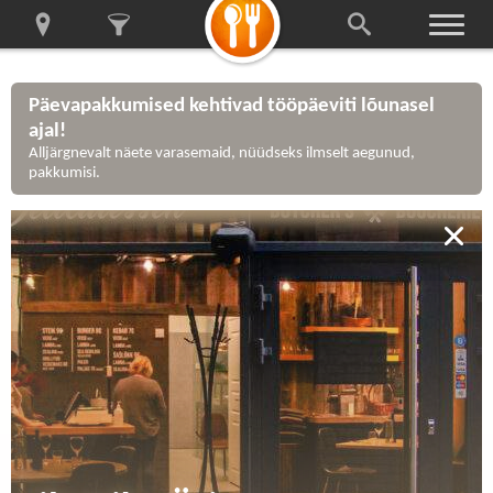
Päevapakkumised kehtivad tööpäeviti lõunasel
ajal!
Alljärgnevalt näete varasemaid, nüüdseks ilmselt aegunud,
pakkumisi.