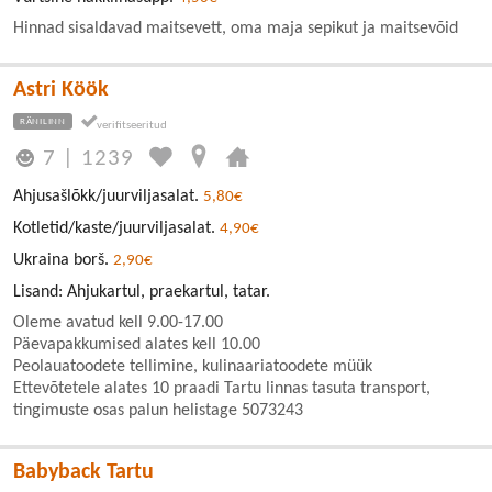
Hinnad sisaldavad maitsevett, oma maja sepikut ja maitsevõid
Astri Köök
RÄNILINN
7
|
1239
Ahjusašlõkk/juurviljasalat.
5,80€
Kotletid/kaste/juurviljasalat.
4,90€
Ukraina borš.
2,90€
Lisand: Ahjukartul, praekartul, tatar.
Oleme avatud kell 9.00-17.00
Päevapakkumised alates kell 10.00
Peolauatoodete tellimine, kulinaariatoodete müük
Ettevõtetele alates 10 praadi Tartu linnas tasuta transport,
tingimuste osas palun helistage 5073243
Babyback Tartu