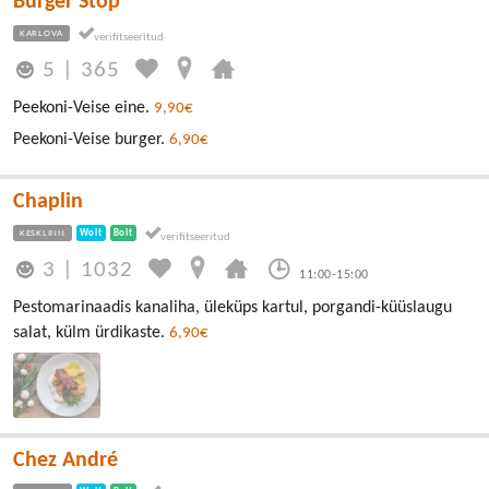
Burger Stop
KARLOVA
5
|
365
Peekoni-Veise eine.
9,90€
Peekoni-Veise burger.
6,90€
Chaplin
KESKLINN
Wolt
Bolt
3
|
1032
11:00-15:00
Pestomarinaadis kanaliha, üleküps kartul, porgandi-küüslaugu
salat, külm ürdikaste.
6,90€
Chez André