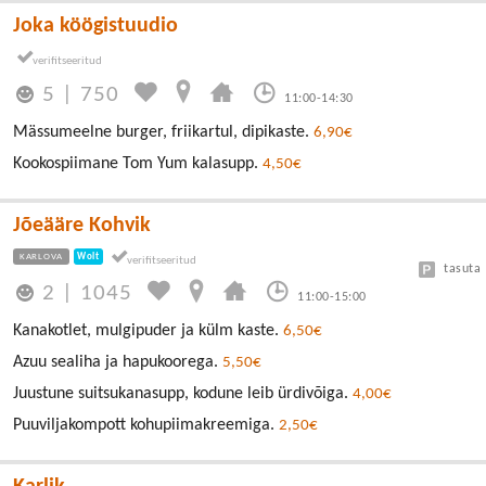
Joka köögistuudio
5
|
750
11:00-14:30
Mässumeelne burger, friikartul, dipikaste.
6,90€
Kookospiimane Tom Yum kalasupp.
4,50€
Jõeääre Kohvik
KARLOVA
Wolt
tasuta
2
|
1045
11:00-15:00
Kanakotlet, mulgipuder ja külm kaste.
6,50€
Azuu sealiha ja hapukoorega.
5,50€
Juustune suitsukanasupp, kodune leib ürdivõiga.
4,00€
Puuviljakompott kohupiimakreemiga.
2,50€