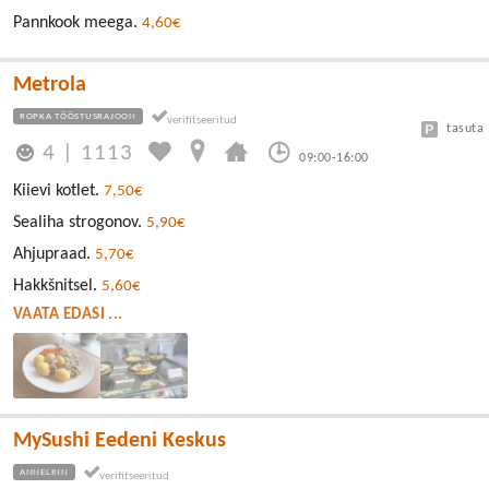
Pannkook meega.
4,60€
Metrola
ROPKA TÖÖSTUSRAJOON
tasuta
4
|
1113
09:00-16:00
Kiievi kotlet.
7,50€
Sealiha strogonov.
5,90€
Ahjupraad.
5,70€
Hakkšnitsel.
5,60€
VAATA EDASI ...
MySushi Eedeni Keskus
ANNELINN