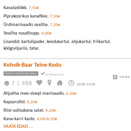
Kanašašlõkk.
7,50€
Piprakoorikus kanafilee.
7,50€
Ürdimarinaadis sealiha.
7,20€
Sealiha nuudlisupp.
4,00€
Lisandid: kartulipuder, keedukartul, ahjukartul, friikartul,
köögiviljariis, tatar.
Kohvik-Baar Teine Kodu
ROPKA TÖÖSTUSRAJOON
tasuta
7
|
988
10:00-15:00
Ahjuliha mee-sinepi marinaadis.
6,20€
Kapsarullid.
6,20€
Riisi-suitsukana salat.
4,20€
Kana-karri kaste.
4,00/6,20€
VAATA EDASI ...