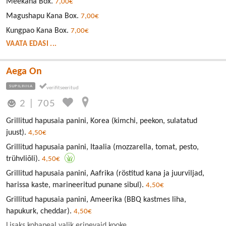
Meekana Box.
7,00€
Magushapu Kana Box.
7,00€
Kungpao Kana Box.
7,00€
VAATA EDASI ...
Aega On
SUPILINNA
2
|
705
Grillitud hapusaia panini, Korea (kimchi, peekon, sulatatud
juust).
4,50€
Grillitud hapusaia panini, Itaalia (mozzarella, tomat, pesto,
trühvliõli).
4,50€
Grillitud hapusaia panini, Aafrika (röstitud kana ja juurviljad,
harissa kaste, marineeritud punane sibul).
4,50€
Grillitud hapusaia panini, Ameerika (BBQ kastmes liha,
hapukurk, cheddar).
4,50€
Lisaks kohapeal valik erinevaid kooke.