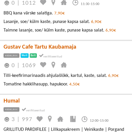
0
|
1012
11:30-15:00
BBQ kana värske salatiga.
7,90€
Lasanje, soe/ külm kaste, punase kapsa salat.
6,90€
Taimne lasanje, soe/ külm kaste, punase kapsa salat.
6,90€
Gustav Cafe Tartu Kaubamaja
KESKLINN
Wolt
Bolt
0
|
1069
Tilli-keefirimarinaadis ahjušašlõkk, kartul, kaste, salat.
6,90€
Tomatine hakklihasupp, hapukoor.
4,50€
Humal
KESKLINN
3
|
997
12:00-15:00
GRILLITUD PARDIFILEE | Lillkapsakreem | Veinikaste | Porgand