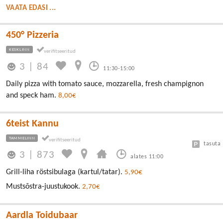
VAATA EDASI ...
450° Pizzeria
KESKLINN
3
|
84
11:30-15:00
Daily pizza with tomato sauce, mozzarella, fresh champignon
and speck ham.
8,00€
6teist Kannu
TAMMELINN
tasuta
3
|
873
alates 11:00
Grill-liha röstsibulaga (kartul/tatar).
5,90€
Mustsõstra-juustukook.
2,70€
Aardla Toidubaar