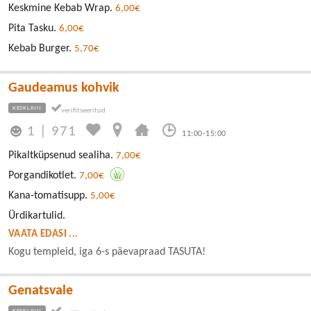
Keskmine Kebab Wrap.
6,00€
Pita Tasku.
6,00€
Kebab Burger.
5,70€
Gaudeamus kohvik
KESKLINN
1
|
971
11:00-15:00
Pikaltküpsenud sealiha.
7,00€
Porgandikotlet.
7,00€
Kana-tomatisupp.
5,00€
Ürdikartulid.
VAATA EDASI ...
Kogu templeid, iga 6-s päevapraad TASUTA!
Genatsvale
KESKLINN