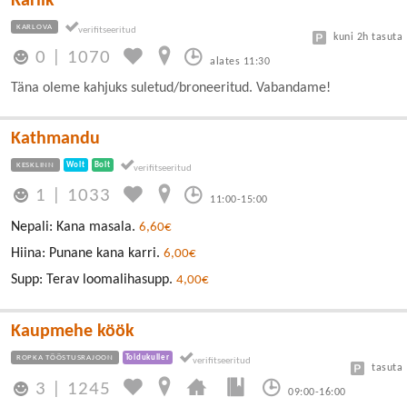
Karlik
KARLOVA
kuni 2h tasuta
0
|
1070
alates 11:30
Täna oleme kahjuks suletud/broneeritud. Vabandame!
Kathmandu
KESKLINN
Wolt
Bolt
1
|
1033
11:00-15:00
Nepali: Kana masala.
6,60€
Hiina: Punane kana karri.
6,00€
Supp: Terav loomalihasupp.
4,00€
Kaupmehe köök
ROPKA TÖÖSTUSRAJOON
Toidukuller
tasuta
3
|
1245
09:00-16:00