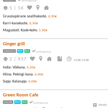
5
|
56
Gruusiapärane sealihakaste.
6,90€
Karri-kanakaste.
6,90€
Magustoit: Kook+kohv.
5,90€
Ginger grill
KESKLINN
Wolt
Bolt
2
|
937
11:00-15:00
India: Võikana.
6,20€
Hiina: Pekingi kana.
6,00€
Supp: Kalasupp.
4,00€
Green Room Cafe
ÜLEJÕE
Wolt
Bolt
tasuta