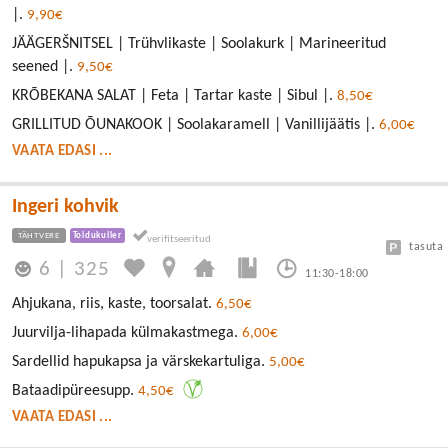
|.
9,90€
JÄÄGERŠNITSEL | Trühvlikaste | Soolakurk | Marineeritud
seened |.
9,50€
KRÕBEKANA SALAT | Feta | Tartar kaste | Sibul |.
8,50€
GRILLITUD ÕUNAKOOK | Soolakaramell | Vanillijäätis |.
6,00€
VAATA EDASI ...
Ingeri kohvik
TÄHTVERE
Toidukuller
tasuta
6
|
325
11:30-18:00
Ahjukana, riis, kaste, toorsalat.
6,50€
Juurvilja-lihapada külmakastmega.
6,00€
Sardellid hapukapsa ja värskekartuliga.
5,00€
Bataadipüreesupp.
4,50€
VAATA EDASI ...