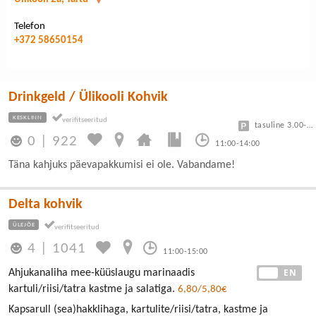
Telefon
+372 58650154
Drinkgeld / Ülikooli Kohvik
KESKLINN
tasuline 3.00-7.50
0
|
922
11:00-14:00
Täna kahjuks päevapakkumisi ei ole. Vabandame!
Delta kohvik
ÜLEJÕE
4
|
1041
11:00-15:00
EE
EN
Ahjukanaliha mee-küüslaugu marinaadis
kartuli/riisi/tatra kastme ja salatiga.
6,80/5,80€
Kapsarull (sea)hakklihaga, kartulite/riisi/tatra, kastme ja