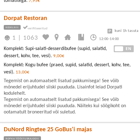
tomatitega.
7,95€
Dorpat Restoran
KESKLINN
kuni 1h tasuta
1
|
1063
12:00-14:00
EE
EN
Komplekt: Supi-salati-desserdibufee (supid, salatid,
dessert, kohv, tee, vesi).
9,00€
Komplekt: Kogu bufee (praed, supid, salatid, dessert, kohv, tee,
vesi).
13,00€
Tegemist on automaatselt lisatud pakkumisega! See võib
mõnedel erijuhtudel siiski puududa. Lisainfot leiad Dorpati
kodulehelt.
Tegemist on automaatselt lisatud pakkumisega! See võib
mõnedel erijuhtudel siiski puududa. Näiteks kui söögikoht on
ootamatult broneeritud või suletud.
DuNord Ringtee 25 GoBus'i majas
ROPKA TÖÖSTUSRAJOON