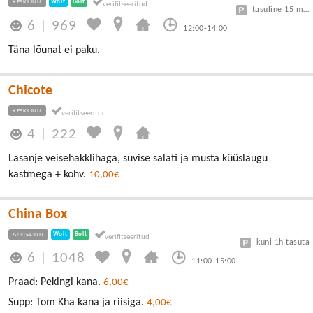
KESKLINN
Wolt
Bolt
tasuline 15 min tasuta, edasi 3€/h
6
|
969
12:00-14:00
Täna lõunat ei paku.
Chicote
KESKLINN
4
|
222
Lasanje veisehakklihaga, suvise salati ja musta küüslaugu
kastmega + kohv.
10,00€
China Box
ANNELINN
Wolt
Bolt
kuni 1h tasuta
6
|
1048
11:00-15:00
Praad: Pekingi kana.
6,00€
Supp: Tom Kha kana ja riisiga.
4,00€