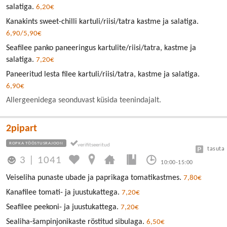
salatiga.
6,20€
Kanakints sweet-chilli kartuli/riisi/tatra kastme ja salatiga.
6,90/5,90€
Seafilee panko paneeringus kartulite/riisi/tatra, kastme ja
salatiga.
7,20€
Paneeritud lesta filee kartuli/riisi/tatra, kastme ja salatiga.
6,90€
Allergeenidega seonduvast küsida teenindajalt.
2pipart
ROPKA TÖÖSTUSRAJOON
tasuta
3
|
1041
10:00-15:00
Veiseliha punaste ubade ja paprikaga tomatikastmes.
7,80€
Kanafilee tomati- ja juustukattega.
7,20€
Seafilee peekoni- ja juustukattega.
7,20€
Sealiha-šampinjonikaste röstitud sibulaga.
6,50€