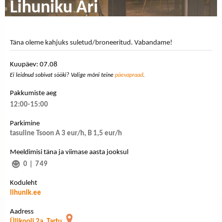
Lihuniku Äri
Täna oleme kahjuks suletud/broneeritud. Vabandame!
Kuupäev: 07.08
Ei leidnud sobivat sööki? Valige mõni teine
päevapraad
.
Pakkumiste aeg
12:00-15:00
Parkimine
tasuline Tsoon A 3 eur/h, B 1,5 eur/h
Meeldimisi täna ja viimase aasta jooksul
0
|
749
Koduleht
lihunik.ee
Aadress
Ülikooli 2a, Tartu