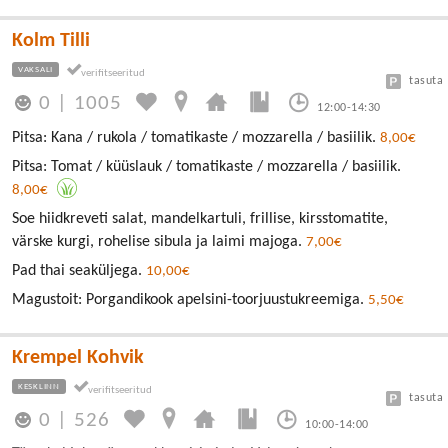
Kolm Tilli
VAKSALI
tasuta
0
|
1005
12:00-14:30
Pitsa: Kana / rukola / tomatikaste / mozzarella / basiilik.
8,00€
Pitsa: Tomat / küüslauk / tomatikaste / mozzarella / basiilik.
8,00€
Soe hiidkreveti salat, mandelkartuli, frillise, kirsstomatite,
värske kurgi, rohelise sibula ja laimi majoga.
7,00€
Pad thai seaküljega.
10,00€
Magustoit: Porgandikook apelsini-toorjuustukreemiga.
5,50€
Krempel Kohvik
KESKLINN
tasuta
0
|
526
10:00-14:00