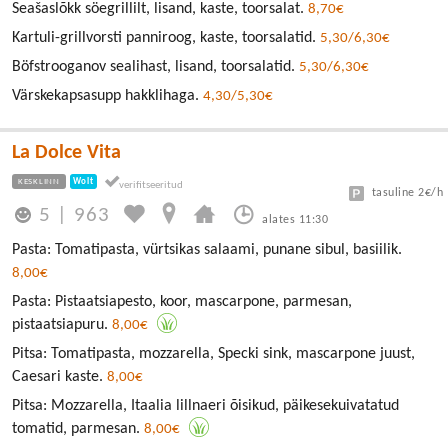
Seašaslõkk söegrillilt, lisand, kaste, toorsalat.
8,70€
Kartuli-grillvorsti panniroog, kaste, toorsalatid.
5,30/6,30€
Böfstrooganov sealihast, lisand, toorsalatid.
5,30/6,30€
Värskekapsasupp hakklihaga.
4,30/5,30€
La Dolce Vita
KESKLINN
Wolt
tasuline 2€/h
5
|
963
alates 11:30
Pasta: Tomatipasta, vürtsikas salaami, punane sibul, basiilik.
8,00€
Pasta: Pistaatsiapesto, koor, mascarpone, parmesan,
pistaatsiapuru.
8,00€
Pitsa: Tomatipasta, mozzarella, Specki sink, mascarpone juust,
Caesari kaste.
8,00€
Pitsa: Mozzarella, Itaalia lillnaeri õisikud, päikesekuivatatud
tomatid, parmesan.
8,00€