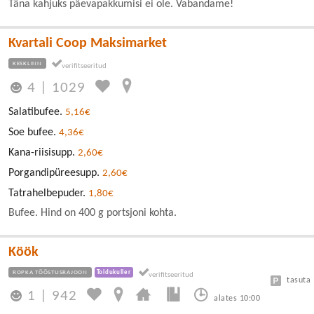
Täna kahjuks päevapakkumisi ei ole. Vabandame!
Kvartali Coop Maksimarket
KESKLINN
4
|
1029
Salatibufee.
5,16€
Soe bufee.
4,36€
Kana-riisisupp.
2,60€
Porgandipüreesupp.
2,60€
Tatrahelbepuder.
1,80€
Bufee. Hind on 400 g portsjoni kohta.
Köök
ROPKA TÖÖSTUSRAJOON
Toidukuller
tasuta
1
|
942
alates 10:00