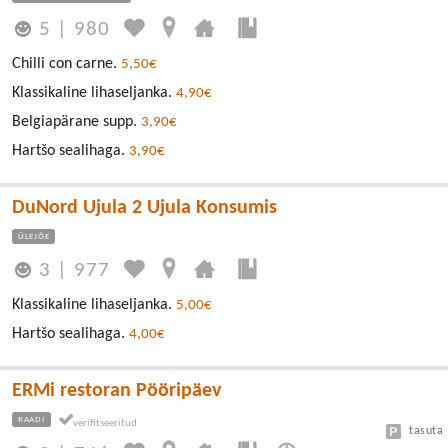
5
|
980
Chilli con carne.
5,50€
Klassikaline lihaseljanka.
4,90€
Belgiapärane supp.
3,90€
Hartšo sealihaga.
3,90€
DuNord Ujula 2 Ujula Konsumis
ÜLEJÕE
3
|
977
Klassikaline lihaseljanka.
5,00€
Hartšo sealihaga.
4,00€
ERMi restoran Pööripäev
RAADI
tasuta