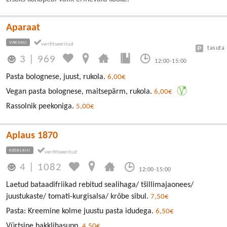
Aparaat
VAKSALI
tasuta
3
|
969
12:00-15:00
Pasta bolognese, juust, rukola.
6,00€
Vegan pasta bolognese, maitsepärm, rukola.
6,00€
Rassolnik peekoniga.
5,00€
Aplaus 1870
KESKLINN
4
|
1082
12:00-15:00
Laetud bataadifriikad rebitud sealihaga/ tšillimajaonees/
juustukaste/ tomati-kurgisalsa/ krõbe sibul.
7,50€
Pasta: Kreemine kolme juustu pasta idudega.
6,50€
Vürtsine hakklihasupp.
4,50€