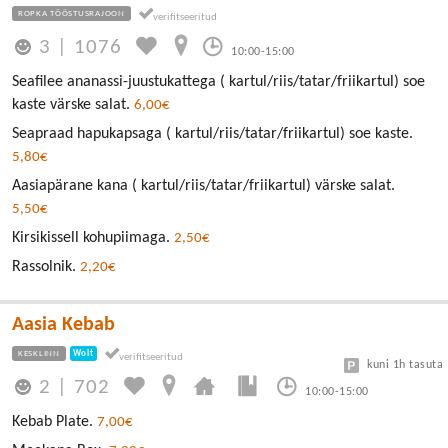
ROPKA TÖÖSTUSRAJOON
3
|
1076
10:00-15:00
Seafilee ananassi-juustukattega ( kartul/riis/tatar/friikartul) soe
kaste värske salat.
6,00€
Seapraad hapukapsaga ( kartul/riis/tatar/friikartul) soe kaste.
5,80€
Aasiapärane kana ( kartul/riis/tatar/friikartul) värske salat.
5,50€
Kirsikissell kohupiimaga.
2,50€
Rassolnik.
2,20€
Aasia Kebab
KESKLINN
Wolt
kuni 1h tasuta
2
|
702
10:00-15:00
Kebab Plate.
7,00€