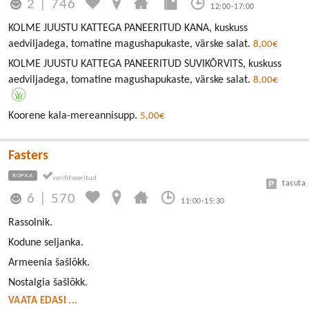
2
|
746
12:00-17:00
KOLME JUUSTU KATTEGA PANEERITUD KANA, kuskuss
aedviljadega, tomatine magushapukaste, värske salat.
8,00€
KOLME JUUSTU KATTEGA PANEERITUD SUVIKÕRVITS, kuskuss
aedviljadega, tomatine magushapukaste, värske salat.
8,00€
Koorene kala-mereannisupp.
5,00€
Fasters
ROPKA
tasuta
6
|
570
11:00-15:30
Rassolnik.
Kodune seljanka.
Armeenia šašlõkk.
Nostalgia šašlõkk.
VAATA EDASI ...