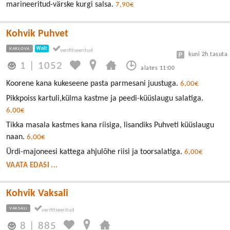
marineeritud-värske kurgi salsa.
7,90€
Kohvik Puhvet
KARLOVA
Wolt
kuni 2h tasuta
1
|
1052
alates 11:00
Koorene kana kukeseene pasta parmesani juustuga.
6,00€
Pikkpoiss kartuli,külma kastme ja peedi-küüslaugu salatiga.
6,00€
Tikka masala kastmes kana riisiga, lisandiks Puhveti küüslaugu
naan.
6,00€
Ürdi-majoneesi kattega ahjulõhe riisi ja toorsalatiga.
6,00€
VAATA EDASI ...
Kohvik Vaksali
VAKSALI
8
|
885