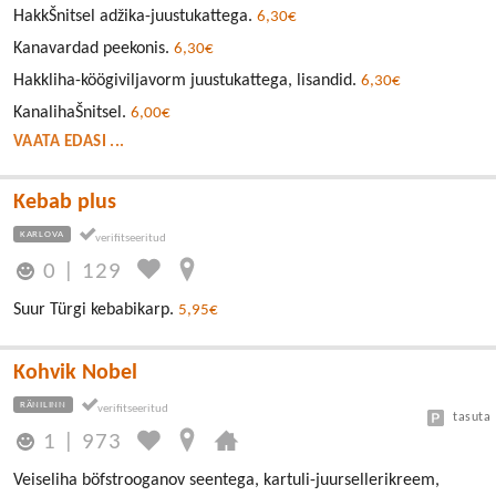
HakkŠnitsel adžika-juustukattega.
6,30€
Kanavardad peekonis.
6,30€
Hakkliha-köögiviljavorm juustukattega, lisandid.
6,30€
KanalihaŠnitsel.
6,00€
VAATA EDASI ...
Kebab plus
KARLOVA
0
|
129
Suur Türgi kebabikarp.
5,95€
Kohvik Nobel
RÄNILINN
tasuta
1
|
973
Veiseliha böfstrooganov seentega, kartuli-juursellerikreem,