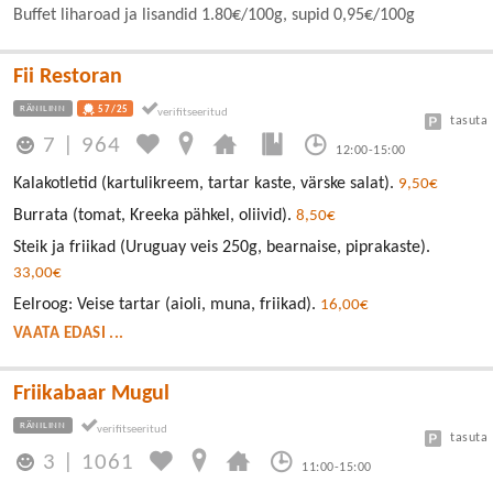
Buffet liharoad ja lisandid 1.80€/100g, supid 0,95€/100g
Fii Restoran
RÄNILINN
57/25
tasuta
7
|
964
12:00-15:00
Kalakotletid (kartulikreem, tartar kaste, värske salat).
9,50€
Burrata (tomat, Kreeka pähkel, oliivid).
8,50€
Steik ja friikad (Uruguay veis 250g, bearnaise, piprakaste).
33,00€
Eelroog: Veise tartar (aioli, muna, friikad).
16,00€
VAATA EDASI ...
Friikabaar Mugul
RÄNILINN
tasuta
3
|
1061
11:00-15:00