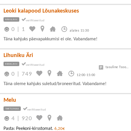
Leoki kalapood Lõunakeskuses
RÄNILINN
0
|
1
alates 11:30
Täna kahjuks päevapakkumisi ei ole. Vabandame!
Lihuniku Äri
KESKLINN
tasuline Tsoon A 3 eur/h, B 1,5 eur/h
0
|
749
12:00-15:00
Täna oleme kahjuks suletud/broneeritud. Vabandame!
Melu
TARTUMAA
4
|
920
Pasta: Peekoni-kirsstomat.
6,20€