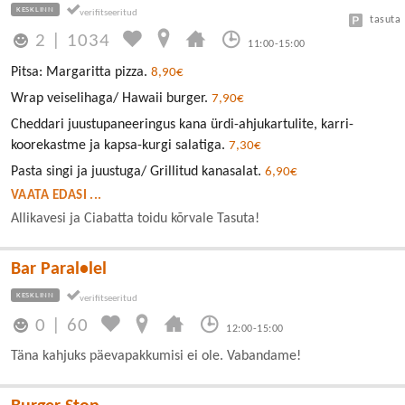
KESKLINN
tasuta
2
|
1034
11:00-15:00
Pitsa: Margaritta pizza.
8,90€
Wrap veiselihaga/ Hawaii burger.
7,90€
Cheddari juustupaneeringus kana ürdi-ahjukartulite, karri-
koorekastme ja kapsa-kurgi salatiga.
7,30€
Pasta singi ja juustuga/ Grillitud kanasalat.
6,90€
VAATA EDASI ...
Allikavesi ja Ciabatta toidu kõrvale Tasuta!
Bar Paral•lel
KESKLINN
0
|
60
12:00-15:00
Täna kahjuks päevapakkumisi ei ole. Vabandame!