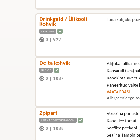
Drinkgeld / Ülikooli
Täna kahjuks päe
Kohvik
KESKLINN
0
|
922
Delta kohvik
Ahjukanaliha mee-
ÜLEJÕE
Kapsarull (sea)hak
Kanakints sweet-ch
0
|
1037
Paneeritud valge k
VAATA EDASI ...
Allergeenidega se
2pipart
Veiseliha punast
ROPKA TÖÖSTUSRAJOON
Kanafilee tomati-
Seafilee peekoni-
0
|
1038
Sealiha-šampinjon