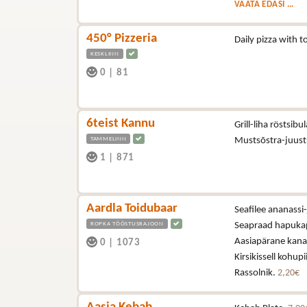
VAATA EDASI ...
450° Pizzeria
Daily pizza with
KESKLINN
0
|
81
6teist Kannu
Grill-liha röstsibu
TAMMELINN
Mustsõstra-juus
1
|
871
Aardla Toidubaar
Seafilee ananassi-
ROPKA TÖÖSTUSRAJOON
Seapraad hapukapsa
Aasiapärane kana (
0
|
1073
Kirsikissell kohup
Rassolnik.
2,20€