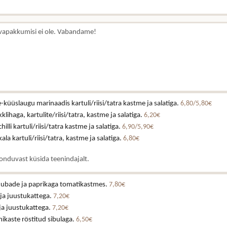
vapakkumisi ei ole. Vabandame!
küüslaugu marinaadis kartuli/riisi/tatra kastme ja salatiga.
6,80/5,80€
klihaga, kartulite/riisi/tatra, kastme ja salatiga.
6,20€
illi kartuli/riisi/tatra kastme ja salatiga.
6,90/5,90€
ala kartuli/riisi/tatra, kastme ja salatiga.
6,80€
onduvast küsida teenindajalt.
e ubade ja paprikaga tomatikastmes.
7,80€
 ja juustukattega.
7,20€
 ja juustukattega.
7,20€
ikaste röstitud sibulaga.
6,50€