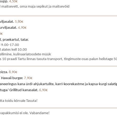
asupp.
4,50€
 maitsevett, oma maja sepikut ja maitsevõid
iljasalat.
5,80€
rviljasalat.
4,90€
0€
, praekartul, tatar.
l 9.00-17.00
alates kell 10.00
ellimine, kulinaariatoodete müük
es 10 praadi Tartu linnas tasuta transport, tingimuste osas palun helistage
pizza.
8,90€
 Hawaii burger.
7,90€
neeringus kana ürdi-ahjukartulite, karri-koorekastme ja kapsa-kurgi salati
stuga/ Grillitud kanasalat.
6,90€
atta toidu kõrvale Tasuta!
vapakkumisi ei ole. Vabandame!