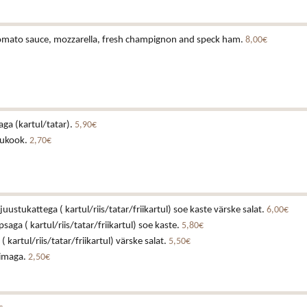
 tomato sauce, mozzarella, fresh champignon and speck ham.
8,00€
laga (kartul/tatar).
5,90€
tukook.
2,70€
juustukattega ( kartul/riis/tatar/friikartul) soe kaste värske salat.
6,00€
ga ( kartul/riis/tatar/friikartul) soe kaste.
5,80€
 kartul/riis/tatar/friikartul) värske salat.
5,50€
iimaga.
2,50€