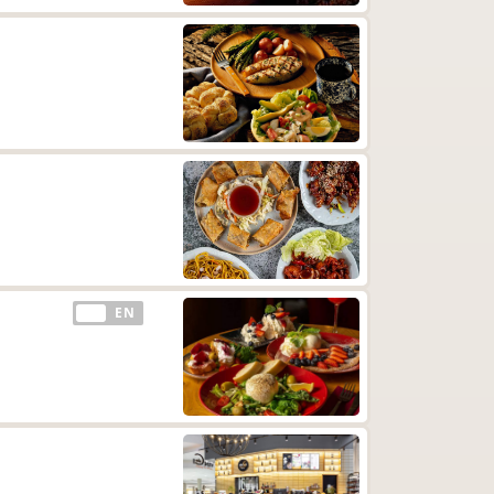
EE
EN