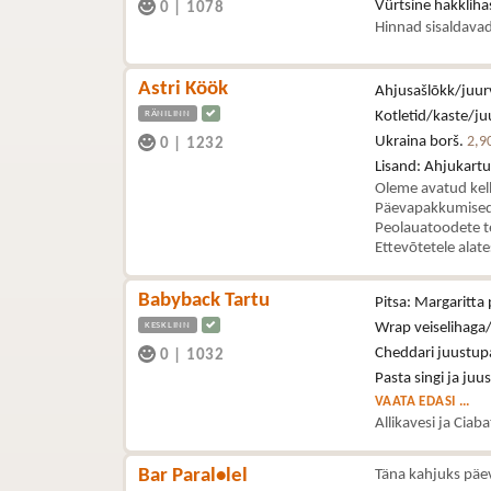
Vürtsine hakklih
0
|
1078
Hinnad sisaldavad
Astri Köök
Ahjusašlõkk/juurv
RÄNILINN
Kotletid/kaste/juu
Ukraina borš.
2,9
0
|
1232
Lisand: Ahjukartul
Oleme avatud kel
Päevapakkumised 
Peolauatoodete t
Ettevõtetele alat
Babyback Tartu
Pitsa: Margaritta 
KESKLINN
Wrap veiselihaga/
Cheddari juustupa
0
|
1032
Pasta singi ja juu
VAATA EDASI ...
Allikavesi ja Ciab
Bar Paral•lel
Täna kahjuks päe