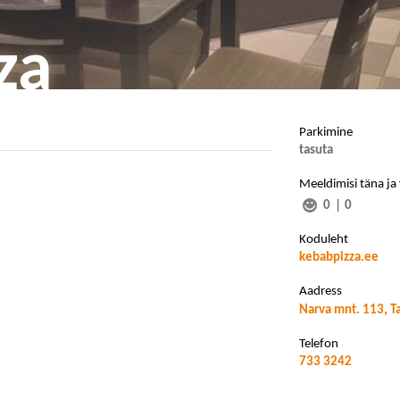
za
Parkimine
tasuta
Meeldimisi täna ja
0
|
0
Koduleht
kebabpizza.ee
Aadress
Narva mnt. 113, T
Telefon
733 3242