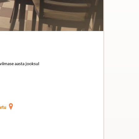
 viimase aasta jooksul
artu