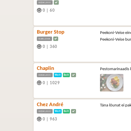
KESKLINN
0
|
60
Burger Stop
Peekoni-Veise ein
KARLOVA
Peekoni-Veise bu
0
|
360
Chaplin
Pestomarinaadis k
KESKLINN
Wolt
Bolt
0
|
1029
Chez André
Täna lõunat ei pa
KESKLINN
Wolt
Bolt
0
|
963