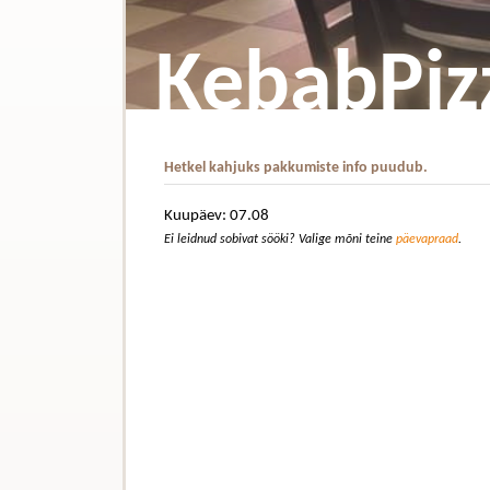
KebabPiz
Hetkel kahjuks pakkumiste info puudub.
Kuupäev: 07.08
Ei leidnud sobivat sööki? Valige mõni teine
päevapraad
.