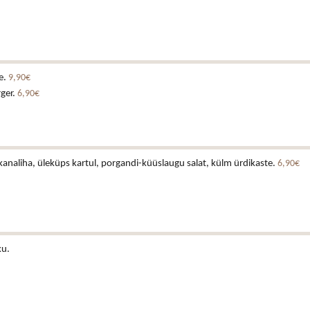
e.
9,90€
rger.
6,90€
analiha, üleküps kartul, porgandi-küüslaugu salat, külm ürdikaste.
6,90€
ku.