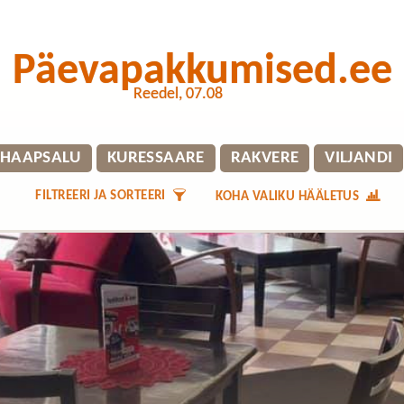
Päevapakkumised.ee
Reedel, 07.08
HAAPSALU
KURESSAARE
RAKVERE
VILJANDI
FILTREERI JA SORTEERI
KOHA VALIKU HÄÄLETUS