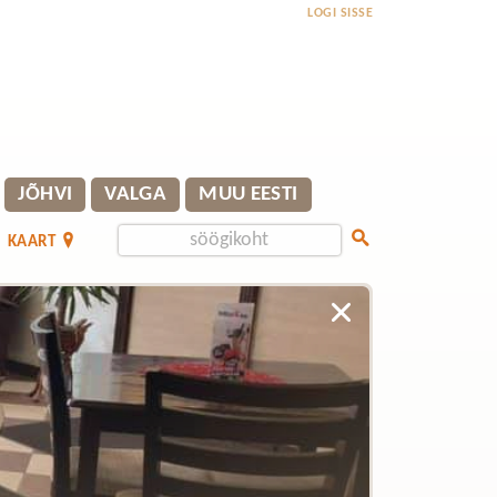
LOGI SISSE
JÕHVI
VALGA
MUU EESTI
KAART