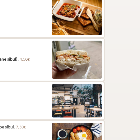
ane sibul).
4,50€
be sibul.
7,50€