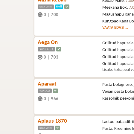
Aasia Kebab
Kebab Plate.
7,00
KESKLINN
Wolt
Meekana Box.
7,
Magushapu Kana
0
|
700
Kungpao Kana Bo
VAATA EDASI ...
Aega On
Grillitud hapusaia
SUPILINNA
Grillitud hapusaia
Grillitud hapusaia
0
|
703
Grillitud hapusai
Lisaks kohapeal va
Aparaat
Pasta bolognese, 
VAKSALI
Vegan pasta bolo
Rassolnik peekon
0
|
966
Aplaus 1870
Laetud bataadifri
KESKLINN
Pasta: Kreemine 