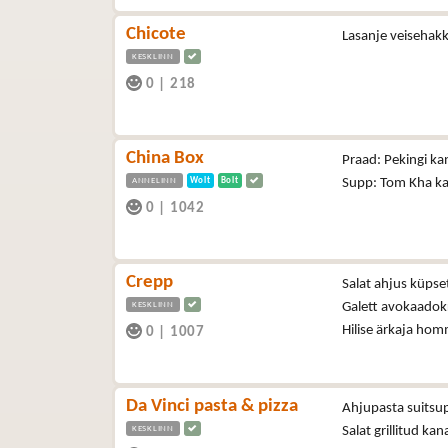
Chicote
Lasanje veisehakk
KESKLINN
0
|
218
China Box
Praad: Pekingi ka
ANNELINN
Wolt
Bolt
Supp: Tom Kha kan
0
|
1042
Crepp
Salat ahjus küpse
KESKLINN
Galett avokaadok
Hilise ärkaja hom
0
|
1007
Da Vinci pasta & pizza
Ahjupasta suitsup
KESKLINN
Salat grillitud ka