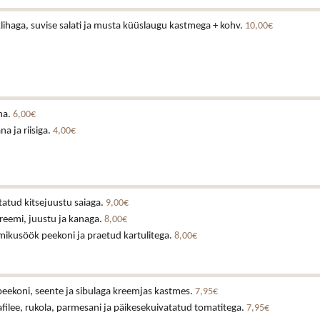
lihaga, suvise salati ja musta küüslaugu kastmega + kohv.
10,00€
na.
6,00€
a ja riisiga.
4,00€
tatud kitsejuustu saiaga.
9,00€
reemi, juustu ja kanaga.
8,00€
mikusöök peekoni ja praetud kartulitega.
8,00€
eekoni, seente ja sibulaga kreemjas kastmes.
7,95€
nafilee, rukola, parmesani ja päikesekuivatatud tomatitega.
7,95€