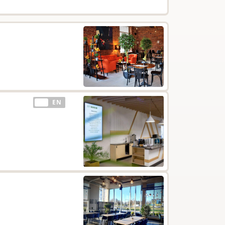
EE
EN