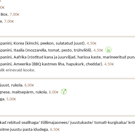
€
00€
 Box.
7,00€
x.
7,00€
 panini, Korea (kimchi, peekon, sulatatud juust).
4,50€
 panini, Itaalia (mozzarella, tomat, pesto, trühvliõli).
4,50€
 panini, Aafrika (röstitud kana ja juurviljad, harissa kaste, marineeritud pun
a panini, Ameerika (BBQ kastmes liha, hapukurk, cheddar).
4,50€
lik erinevaid kooke.
juust, rukola.
6,00€
gnese, maitsepärm, rukola.
6,00€
iga.
5,00€
ikad rebitud sealihaga/ tšillimajaonees/ juustukaste/ tomati-kurgisalsa/ krõ
kolme juustu pasta idudega.
6,50€