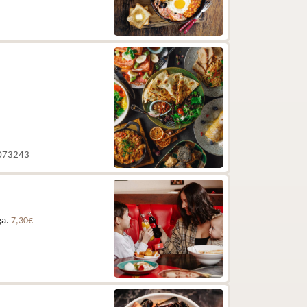
 5073243
ga.
7,30€