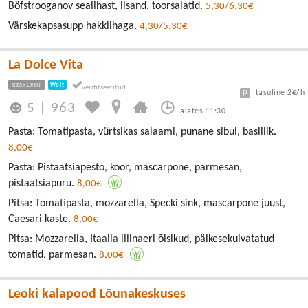
Böfstrooganov sealihast, lisand, toorsalatid.
5,30/6,30€
Värskekapsasupp hakklihaga.
4,30/5,30€
La Dolce Vita
KESKLINN
Wolt
tasuline 2€/h
5
|
963
alates 11:30
Pasta: Tomatipasta, vürtsikas salaami, punane sibul, basiilik.
8,00€
Pasta: Pistaatsiapesto, koor, mascarpone, parmesan,
pistaatsiapuru.
8,00€
Pitsa: Tomatipasta, mozzarella, Specki sink, mascarpone juust,
Caesari kaste.
8,00€
Pitsa: Mozzarella, Itaalia lillnaeri õisikud, päikesekuivatatud
tomatid, parmesan.
8,00€
Leoki kalapood Lõunakeskuses