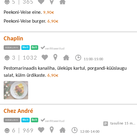
5
|
365
Peekoni-Veise eine.
9,90€
Peekoni-Veise burger.
6,90€
Chaplin
KESKLINN
Wolt
Bolt
3
|
1032
11:00-15:00
Pestomarinaadis kanaliha, üleküps kartul, porgandi-küüslaugu
salat, külm ürdikaste.
6,90€
Chez André
KESKLINN
Wolt
Bolt
tasuline 15 min tasuta, edasi 3€/h
6
|
969
12:00-14:00