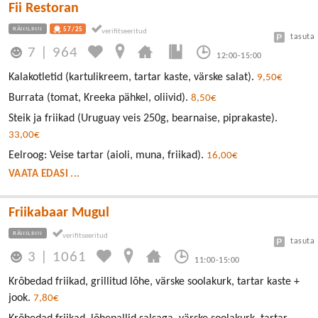
Fii Restoran
RÄNILINN
57/25
tasuta
7
|
964
12:00-15:00
Kalakotletid (kartulikreem, tartar kaste, värske salat).
9,50€
Burrata (tomat, Kreeka pähkel, oliivid).
8,50€
Steik ja friikad (Uruguay veis 250g, bearnaise, piprakaste).
33,00€
Eelroog: Veise tartar (aioli, muna, friikad).
16,00€
VAATA EDASI ...
Friikabaar Mugul
RÄNILINN
tasuta
3
|
1061
11:00-15:00
Krõbedad friikad, grillitud lõhe, värske soolakurk, tartar kaste +
jook.
7,80€