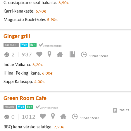
Gruusiapärane sealihakaste.
6,90€
Karri-kanakaste.
6,90€
Magustoit: Kook+kohv.
5,90€
Ginger grill
KESKLINN
Wolt
Bolt
2
|
937
11:00-15:00
India: Võikana.
6,20€
Hiina: Pekingi kana.
6,00€
Supp: Kalasupp.
4,00€
Green Room Cafe
ÜLEJÕE
Wolt
Bolt
tasuta
0
|
1012
11:30-15:00
BBQ kana värske salatiga.
7,90€