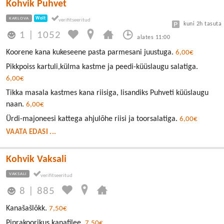
Kohvik Puhvet
KARLOVA
Wolt
kuni 2h tasuta
1
|
1052
alates 11:00
Koorene kana kukeseene pasta parmesani juustuga.
6,00€
Pikkpoiss kartuli,külma kastme ja peedi-küüslaugu salatiga.
6,00€
Tikka masala kastmes kana riisiga, lisandiks Puhveti küüslaugu
naan.
6,00€
Ürdi-majoneesi kattega ahjulõhe riisi ja toorsalatiga.
6,00€
VAATA EDASI ...
Kohvik Vaksali
VAKSALI
8
|
885
Kanašašlõkk.
7,50€
Piprakoorikus kanafilee.
7,50€