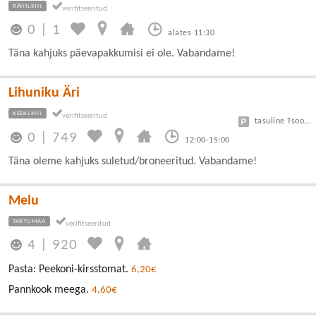
RÄNILINN
0
|
1
alates 11:30
Täna kahjuks päevapakkumisi ei ole. Vabandame!
Lihuniku Äri
KESKLINN
tasuline Tsoon A 3 eur/h, B 1,5 eur/h
0
|
749
12:00-15:00
Täna oleme kahjuks suletud/broneeritud. Vabandame!
Melu
TARTUMAA
4
|
920
Pasta: Peekoni-kirsstomat.
6,20€
Pannkook meega.
4,60€