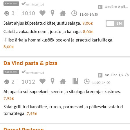
KESKLINN
tasuline A piirkond
3
|
1010
11:00-14:30
EE
EN
Salat ahjus küpsetatud kitsejuustu saiaga.
9,00€
Galett avokaadokreemi, juustu ja kanaga.
8,00€
Hilise ärkaja hommikusöök peekoni ja praetud kartulitega.
8,00€
Da Vinci pasta & pizza
KESKLINN
tasuline 1,5.-/h
2
|
1012
11:00-14:00
Ahjupasta suitsupeekoni, seente ja sibulaga kreemjas kastmes.
7,95€
Salat grillitud kanafilee, rukola, parmesani ja päikesekuivatatud
tomatitega.
7,95€