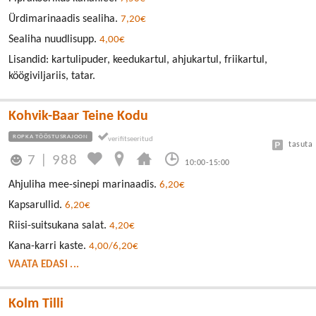
Ürdimarinaadis sealiha.
7,20€
Sealiha nuudlisupp.
4,00€
Lisandid: kartulipuder, keedukartul, ahjukartul, friikartul,
köögiviljariis, tatar.
Kohvik-Baar Teine Kodu
ROPKA TÖÖSTUSRAJOON
tasuta
7
|
988
10:00-15:00
Ahjuliha mee-sinepi marinaadis.
6,20€
Kapsarullid.
6,20€
Riisi-suitsukana salat.
4,20€
Kana-karri kaste.
4,00/6,20€
VAATA EDASI ...
Kolm Tilli