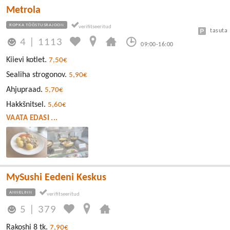
Metrola
ROPKA TÖÖSTUSRAJOON
tasuta
4
|
1113
09:00-16:00
Kiievi kotlet.
7,50€
Sealiha strogonov.
5,90€
Ahjupraad.
5,70€
Hakkšnitsel.
5,60€
VAATA EDASI ...
MySushi Eedeni Keskus
ANNELINN
5
|
379
Rakoshi 8 tk.
7,90€