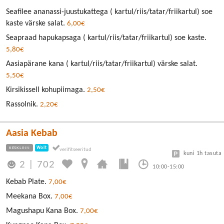
Seafilee ananassi-juustukattega ( kartul/riis/tatar/friikartul) soe
kaste värske salat.
6,00€
Seapraad hapukapsaga ( kartul/riis/tatar/friikartul) soe kaste.
5,80€
Aasiapärane kana ( kartul/riis/tatar/friikartul) värske salat.
5,50€
Kirsikissell kohupiimaga.
2,50€
Rassolnik.
2,20€
Aasia Kebab
KESKLINN
Wolt
kuni 1h tasuta
2
|
702
10:00-15:00
Kebab Plate.
7,00€
Meekana Box.
7,00€
Magushapu Kana Box.
7,00€