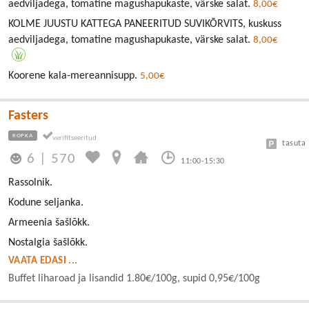
aedviljadega, tomatine magushapukaste, värske salat.
8,00€
KOLME JUUSTU KATTEGA PANEERITUD SUVIKÕRVITS, kuskuss
aedviljadega, tomatine magushapukaste, värske salat.
8,00€
Koorene kala-mereannisupp.
5,00€
Fasters
ROPKA
tasuta
6
|
570
11:00-15:30
Rassolnik.
Kodune seljanka.
Armeenia šašlõkk.
Nostalgia šašlõkk.
VAATA EDASI ...
Buffet liharoad ja lisandid 1.80€/100g, supid 0,95€/100g