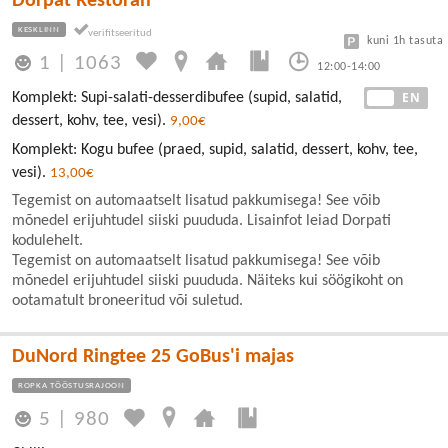
Dorpat Restoran
KESKLINN
kuni 1h tasuta
1
|
1063
12:00-14:00
EE
EN
Komplekt: Supi-salati-desserdibufee (supid, salatid,
dessert, kohv, tee, vesi).
9,00€
Komplekt: Kogu bufee (praed, supid, salatid, dessert, kohv, tee,
vesi).
13,00€
Tegemist on automaatselt lisatud pakkumisega! See võib
mõnedel erijuhtudel siiski puududa. Lisainfot leiad Dorpati
kodulehelt.
Tegemist on automaatselt lisatud pakkumisega! See võib
mõnedel erijuhtudel siiski puududa. Näiteks kui söögikoht on
ootamatult broneeritud või suletud.
DuNord Ringtee 25 GoBus'i majas
ROPKA TÖÖSTUSRAJOON
5
|
980