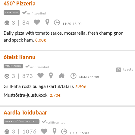
450° Pizzeria
KESKLINN
3
|
84
11:30-15:00
Daily pizza with tomato sauce, mozzarella, fresh champignon
and speck ham.
8,00€
6teist Kannu
TAMMELINN
tasuta
3
|
873
alates 11:00
Grill-liha röstsibulaga (kartul/tatar).
5,90€
Mustsõstra-juustukook.
2,70€
Aardla Toidubaar
ROPKA TÖÖSTUSRAJOON
3
|
1076
10:00-15:00