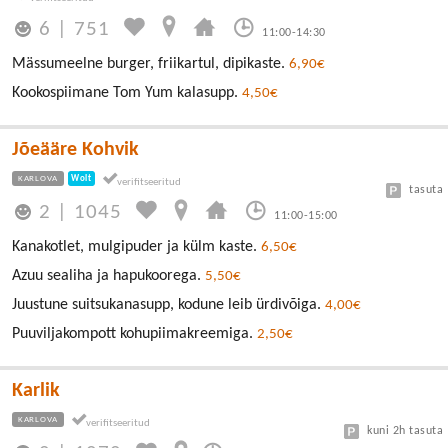
6
|
751
11:00-14:30
Mässumeelne burger, friikartul, dipikaste.
6,90€
Kookospiimane Tom Yum kalasupp.
4,50€
Jõeääre Kohvik
KARLOVA
Wolt
tasuta
2
|
1045
11:00-15:00
Kanakotlet, mulgipuder ja külm kaste.
6,50€
Azuu sealiha ja hapukoorega.
5,50€
Juustune suitsukanasupp, kodune leib ürdivõiga.
4,00€
Puuviljakompott kohupiimakreemiga.
2,50€
Karlik
KARLOVA
kuni 2h tasuta