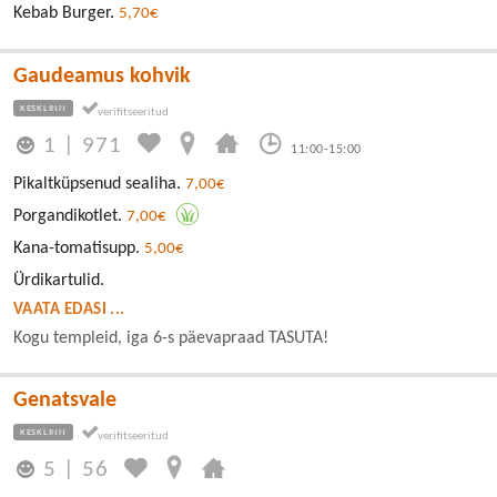
Kebab Burger.
5,70€
Gaudeamus kohvik
KESKLINN
1
|
971
11:00-15:00
Pikaltküpsenud sealiha.
7,00€
Porgandikotlet.
7,00€
Kana-tomatisupp.
5,00€
Ürdikartulid.
VAATA EDASI ...
Kogu templeid, iga 6-s päevapraad TASUTA!
Genatsvale
KESKLINN
5
|
56