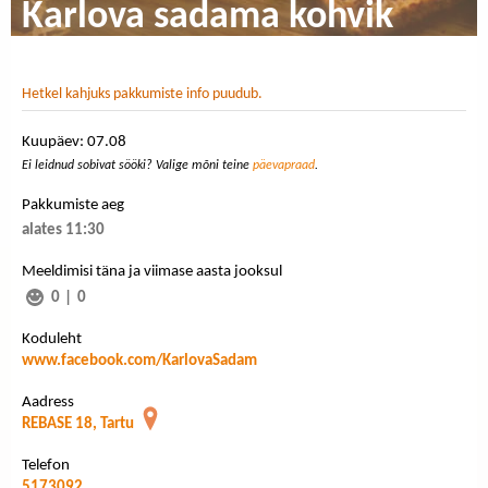
Karlova sadama kohvik
Hetkel kahjuks pakkumiste info puudub.
Kuupäev: 07.08
Ei leidnud sobivat sööki? Valige mõni teine
päevapraad
.
Pakkumiste aeg
alates 11:30
Meeldimisi täna ja viimase aasta jooksul
0
|
0
Koduleht
www.facebook.com/KarlovaSadam
Aadress
REBASE 18, Tartu
Telefon
5173092