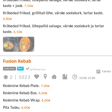
Krõbedad friikad, lõhepallid salsaga, värske soolakurk, tartar
kaste + jook.
7,50€
Krõbedad friikad, grillitud lõhe, värske soolakurk, tartar kaste.
6,80€
Krõbedad friikad, lõhepallid salsaga, värske soolakurk ja tartar
kaste.
6,50€
Fusion Kebab
KARLOVA
Wolt
tasuta
2
|
1023
10:00-15:00
Keskmine Kebab Plate.
7,00€
Keskmine Kebab Box.
6,00€
Keskmine Kebab Wrap.
6,00€
Pita Tasku.
6,00€