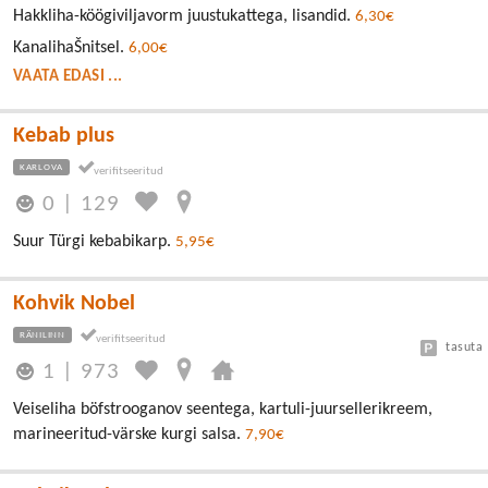
Hakkliha-köögiviljavorm juustukattega, lisandid.
6,30€
KanalihaŠnitsel.
6,00€
VAATA EDASI ...
Kebab plus
KARLOVA
0
|
129
Suur Türgi kebabikarp.
5,95€
Kohvik Nobel
RÄNILINN
tasuta
1
|
973
Veiseliha böfstrooganov seentega, kartuli-juursellerikreem,
marineeritud-värske kurgi salsa.
7,90€