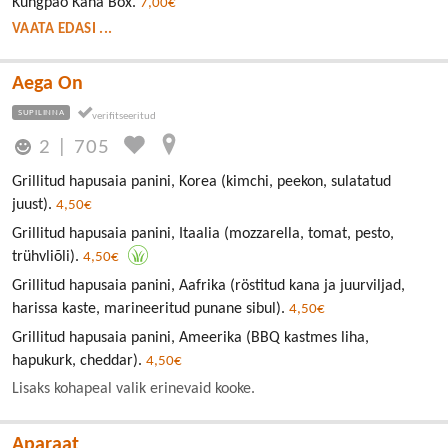
Kungpao Kana Box.
7,00€
VAATA EDASI ...
Aega On
SUPILINNA
2
|
705
Grillitud hapusaia panini, Korea (kimchi, peekon, sulatatud
juust).
4,50€
Grillitud hapusaia panini, Itaalia (mozzarella, tomat, pesto,
trühvliõli).
4,50€
Grillitud hapusaia panini, Aafrika (röstitud kana ja juurviljad,
harissa kaste, marineeritud punane sibul).
4,50€
Grillitud hapusaia panini, Ameerika (BBQ kastmes liha,
hapukurk, cheddar).
4,50€
Lisaks kohapeal valik erinevaid kooke.
Aparaat