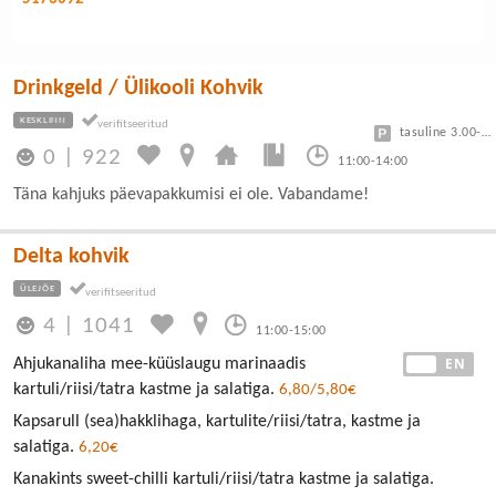
Drinkgeld / Ülikooli Kohvik
KESKLINN
tasuline 3.00-7.50
0
|
922
11:00-14:00
Täna kahjuks päevapakkumisi ei ole. Vabandame!
Delta kohvik
ÜLEJÕE
4
|
1041
11:00-15:00
EE
EN
Ahjukanaliha mee-küüslaugu marinaadis
kartuli/riisi/tatra kastme ja salatiga.
6,80/5,80€
Kapsarull (sea)hakklihaga, kartulite/riisi/tatra, kastme ja
salatiga.
6,20€
Kanakints sweet-chilli kartuli/riisi/tatra kastme ja salatiga.