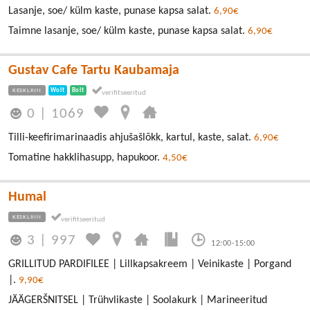
Lasanje, soe/ külm kaste, punase kapsa salat.
6,90€
Taimne lasanje, soe/ külm kaste, punase kapsa salat.
6,90€
Gustav Cafe Tartu Kaubamaja
KESKLINN
Wolt
Bolt
0
|
1069
Tilli-keefirimarinaadis ahjušašlõkk, kartul, kaste, salat.
6,90€
Tomatine hakklihasupp, hapukoor.
4,50€
Humal
KESKLINN
3
|
997
12:00-15:00
GRILLITUD PARDIFILEE | Lillkapsakreem | Veinikaste | Porgand
|.
9,90€
JÄÄGERŠNITSEL | Trühvlikaste | Soolakurk | Marineeritud