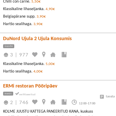
Chilli con carne.
5,50€
Klassikaline lihaseljanka.
4,90€
Belgiapärane supp.
3,90€
Hartšo sealihaga.
3,90€
DuNord Ujula 2 Ujula Konsumis
ÜLEJÕE
3
|
977
Klassikaline lihaseljanka.
5,00€
Hartšo sealihaga.
4,00€
ERMi restoran Pööripäev
RAADI
tasuta
2
|
746
12:00-17:00
KOLME JUUSTU KATTEGA PANEERITUD KANA, kuskuss