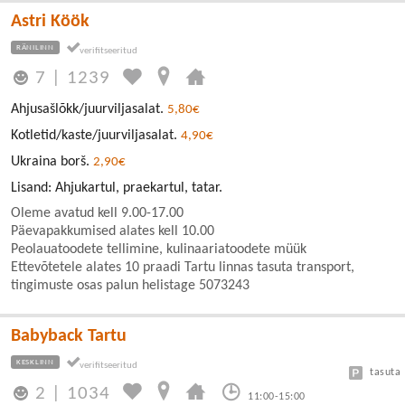
Astri Köök
RÄNILINN
7
|
1239
Ahjusašlõkk/juurviljasalat.
5,80€
Kotletid/kaste/juurviljasalat.
4,90€
Ukraina borš.
2,90€
Lisand: Ahjukartul, praekartul, tatar.
Oleme avatud kell 9.00-17.00
Päevapakkumised alates kell 10.00
Peolauatoodete tellimine, kulinaariatoodete müük
Ettevõtetele alates 10 praadi Tartu linnas tasuta transport,
tingimuste osas palun helistage 5073243
Babyback Tartu
KESKLINN
tasuta
2
|
1034
11:00-15:00