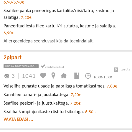
6,90/5,90€
Seafilee panko paneeringus kartulite/riisi/tatra, kastme ja
salatiga.
7,20€
Paneeritud lesta filee kartuli/riisi/tatra, kastme ja salatiga.
6,90€
Allergeenidega seonduvast küsida teenindajalt.
2pipart
ROPKA TÖÖSTUSRAJOON
tasuta
3
|
1041
10:00-15:00
Veiseliha punaste ubade ja paprikaga tomatikastmes.
7,80€
Kanafilee tomati- ja juustukattega.
7,20€
Seafilee peekoni- ja juustukattega.
7,20€
Sealiha-šampinjonikaste röstitud sibulaga.
6,50€
VAATA EDASI ...