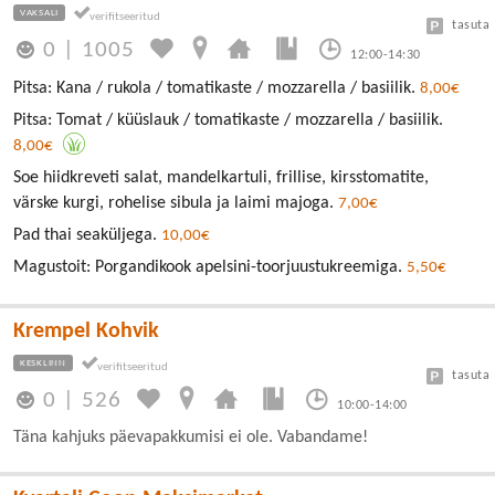
VAKSALI
tasuta
0
|
1005
12:00-14:30
Pitsa: Kana / rukola / tomatikaste / mozzarella / basiilik.
8,00€
Pitsa: Tomat / küüslauk / tomatikaste / mozzarella / basiilik.
8,00€
Soe hiidkreveti salat, mandelkartuli, frillise, kirsstomatite,
värske kurgi, rohelise sibula ja laimi majoga.
7,00€
Pad thai seaküljega.
10,00€
Magustoit: Porgandikook apelsini-toorjuustukreemiga.
5,50€
Krempel Kohvik
KESKLINN
tasuta
0
|
526
10:00-14:00
Täna kahjuks päevapakkumisi ei ole. Vabandame!