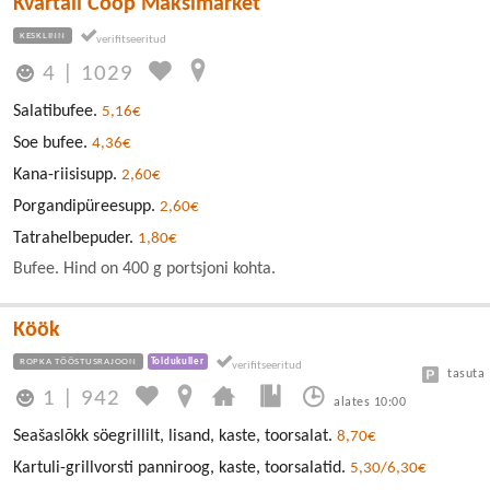
Kvartali Coop Maksimarket
KESKLINN
4
|
1029
Salatibufee.
5,16€
Soe bufee.
4,36€
Kana-riisisupp.
2,60€
Porgandipüreesupp.
2,60€
Tatrahelbepuder.
1,80€
Bufee. Hind on 400 g portsjoni kohta.
Köök
ROPKA TÖÖSTUSRAJOON
Toidukuller
tasuta
1
|
942
alates 10:00
Seašaslõkk söegrillilt, lisand, kaste, toorsalat.
8,70€
Kartuli-grillvorsti panniroog, kaste, toorsalatid.
5,30/6,30€