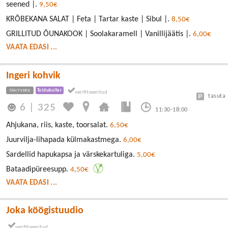
seened |.
9,50€
KRÕBEKANA SALAT | Feta | Tartar kaste | Sibul |.
8,50€
GRILLITUD ÕUNAKOOK | Soolakaramell | Vanillijäätis |.
6,00€
VAATA EDASI ...
Ingeri kohvik
TÄHTVERE
Toidukuller
tasuta
6
|
325
11:30-18:00
Ahjukana, riis, kaste, toorsalat.
6,50€
Juurvilja-lihapada külmakastmega.
6,00€
Sardellid hapukapsa ja värskekartuliga.
5,00€
Bataadipüreesupp.
4,50€
VAATA EDASI ...
Joka köögistuudio