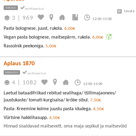
VAKSALI
tasuta
3
|
969
12:00-15:00
Pasta bolognese, juust, rukola.
6,00€
Vegan pasta bolognese, maitsepärm, rukola.
6,00€
Rassolnik peekoniga.
5,00€
Aplaus 1870
KESKLINN
4
|
1082
12:00-15:00
Laetud bataadifriikad rebitud sealihaga/ tšillimajaonees/
juustukaste/ tomati-kurgisalsa/ krõbe sibul.
7,50€
Pasta: Kreemine kolme juustu pasta idudega.
6,50€
Vürtsine hakklihasupp.
4,50€
Hinnad sisaldavad maitsevett, oma maja sepikut ja maitsevõid