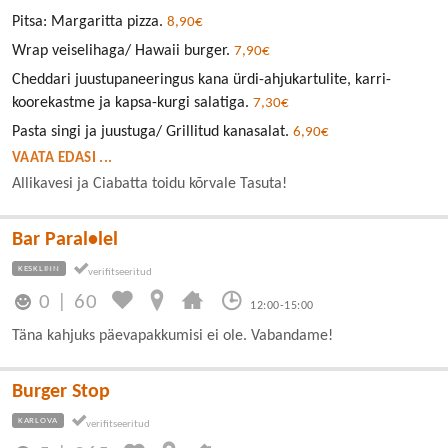
Pitsa: Margaritta pizza.
8,90€
Wrap veiselihaga/ Hawaii burger.
7,90€
Cheddari juustupaneeringus kana ürdi-ahjukartulite, karri-
koorekastme ja kapsa-kurgi salatiga.
7,30€
Pasta singi ja juustuga/ Grillitud kanasalat.
6,90€
VAATA EDASI ...
Allikavesi ja Ciabatta toidu kõrvale Tasuta!
Bar Paral•lel
KESKLINN
0
|
60
12:00-15:00
Täna kahjuks päevapakkumisi ei ole. Vabandame!
Burger Stop
KARLOVA