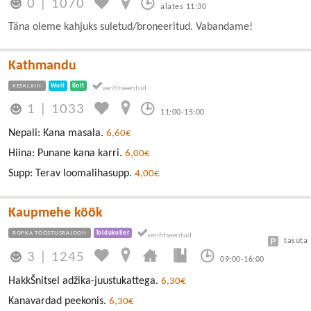
0
|
1070
alates 11:30
Täna oleme kahjuks suletud/broneeritud. Vabandame!
Kathmandu
KESKLINN
Wolt
Bolt
1
|
1033
11:00-15:00
Nepali: Kana masala.
6,60€
Hiina: Punane kana karri.
6,00€
Supp: Terav loomalihasupp.
4,00€
Kaupmehe köök
ROPKA TÖÖSTUSRAJOON
Toidukuller
tasuta
3
|
1245
09:00-16:00
HakkŠnitsel adžika-juustukattega.
6,30€
Kanavardad peekonis.
6,30€