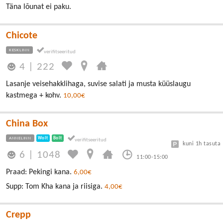
Täna lõunat ei paku.
Chicote
KESKLINN
4
|
222
Lasanje veisehakklihaga, suvise salati ja musta küüslaugu
kastmega + kohv.
10,00€
China Box
ANNELINN
Wolt
Bolt
kuni 1h tasuta
6
|
1048
11:00-15:00
Praad: Pekingi kana.
6,00€
Supp: Tom Kha kana ja riisiga.
4,00€
Crepp