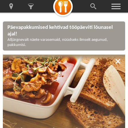
Päevapakkumised kehtivad tööpäeviti lõunasel
ajal!
Alljärgnevalt näete varasemaid, nüüdseks ilmselt aegunud,
pakkumisi.