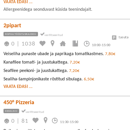
VAATA EDASI ...
Allergeenidega seonduvast küsida teenindajalt.
2pipart
ROPKA TÖÖSTUSRAJOON
tasuta
0
|
1038
10:00-15:00
Veiseliha punaste ubade ja paprikaga tomatikastmes.
7,80€
Kanafilee tomati- ja juustukattega.
7,20€
Seafilee peekoni- ja juustukattega.
7,20€
Sealiha-šampinjonikaste röstitud sibulaga.
6,50€
VAATA EDASI ...
450° Pizzeria
KESKLINN
0
|
81
11:30-15:00