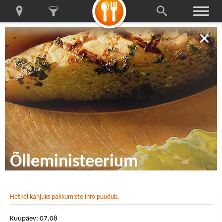
Õlleministeerium
Hetkel kahjuks pakkumiste info puudub.
Kuupäev: 07.08