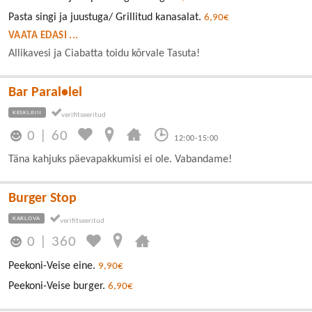
Pasta singi ja juustuga/ Grillitud kanasalat.
6,90€
VAATA EDASI ...
Allikavesi ja Ciabatta toidu kõrvale Tasuta!
Bar Paral•lel
KESKLINN
0
|
60
12:00-15:00
Täna kahjuks päevapakkumisi ei ole. Vabandame!
Burger Stop
KARLOVA
0
|
360
Peekoni-Veise eine.
9,90€
Peekoni-Veise burger.
6,90€