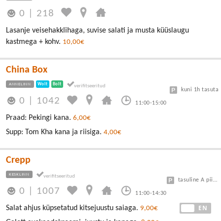
0
|
218
Lasanje veisehakklihaga, suvise salati ja musta küüslaugu
kastmega + kohv.
10,00€
China Box
ANNELINN
Wolt
Bolt
kuni 1h tasuta
0
|
1042
11:00-15:00
Praad: Pekingi kana.
6,00€
Supp: Tom Kha kana ja riisiga.
4,00€
Crepp
KESKLINN
tasuline A piirkond
0
|
1007
11:00-14:30
EE
EN
Salat ahjus küpsetatud kitsejuustu saiaga.
9,00€