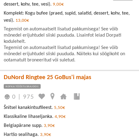
dessert, kohv, tee, vesi).
9,00€
Komplekt: Kogu bufee (praed, supid, salatid, dessert, kohv, tee,
vesi).
13,00€
Tegemist on automaatselt lisatud pakkumisega! See võib
mõnedel erijuhtudel siiski puududa. Lisainfot leiad Dorpati
kodulehelt.
Tegemist on automaatselt lisatud pakkumisega! See võib
mõnedel erijuhtudel siiski puududa. Näiteks kui söögikoht on
ootamatult broneeritud või suletud.
DuNord Ringtee 25 GoBus'i majas
ROPKA TÖÖSTUSRAJOON
0
|
975
Šnitsel kanakintsufileest.
5,50€
Klassikaline lihaseljanka.
4,90€
Belgiapärane supp.
3,90€
Hartšo sealihaga.
3,90€