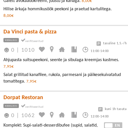
Galett avokaadokreemi, juustu ja kanaga.
8,00€
Hilise ärkaja hommikusöök peekoni ja praetud kartulitega.
8,00€
Da Vinci pasta & pizza
KESKLINN
tasuline 1,5.-/h
0
|
1010
11:00-14:00
Ahjupasta suitsupeekoni, seente ja sibulaga kreemjas kastmes.
7,95€
Salat grillitud kanafilee, rukola, parmesani ja päikesekuivatatud
tomatitega.
7,95€
Dorpat Restoran
KESKLINN
kuni 1h tasuta
0
|
1062
12:00-14:00
EE
EN
Komplekt: Supi-salati-desserdibufee (supid, salatid,