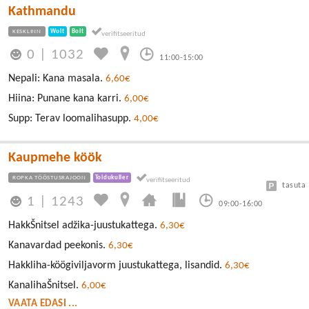
Kathmandu
KESKLINN
Wolt
Bolt
0
|
1032
11:00-15:00
Nepali: Kana masala.
6,60€
Hiina: Punane kana karri.
6,00€
Supp: Terav loomalihasupp.
4,00€
Kaupmehe köök
ROPKA TÖÖSTUSRAJOON
Toidukuller
tasuta
1
|
1243
09:00-16:00
HakkŠnitsel adžika-juustukattega.
6,30€
Kanavardad peekonis.
6,30€
Hakkliha-köögiviljavorm juustukattega, lisandid.
6,30€
KanalihaŠnitsel.
6,00€
VAATA EDASI ...