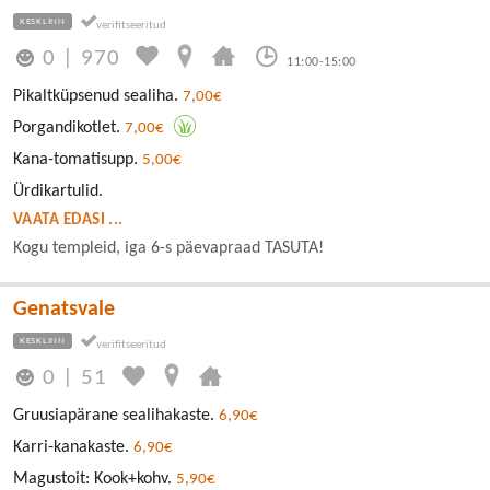
KESKLINN
0
|
970
11:00-15:00
Pikaltküpsenud sealiha.
7,00€
Porgandikotlet.
7,00€
Kana-tomatisupp.
5,00€
Ürdikartulid.
VAATA EDASI ...
Kogu templeid, iga 6-s päevapraad TASUTA!
Genatsvale
KESKLINN
0
|
51
Gruusiapärane sealihakaste.
6,90€
Karri-kanakaste.
6,90€
Magustoit: Kook+kohv.
5,90€