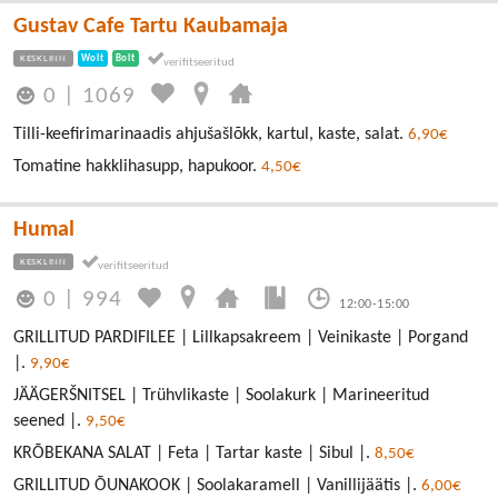
Gustav Cafe Tartu Kaubamaja
KESKLINN
Wolt
Bolt
0
|
1069
Tilli-keefirimarinaadis ahjušašlõkk, kartul, kaste, salat.
6,90€
Tomatine hakklihasupp, hapukoor.
4,50€
Humal
KESKLINN
0
|
994
12:00-15:00
GRILLITUD PARDIFILEE | Lillkapsakreem | Veinikaste | Porgand
|.
9,90€
JÄÄGERŠNITSEL | Trühvlikaste | Soolakurk | Marineeritud
seened |.
9,50€
KRÕBEKANA SALAT | Feta | Tartar kaste | Sibul |.
8,50€
GRILLITUD ÕUNAKOOK | Soolakaramell | Vanillijäätis |.
6,00€