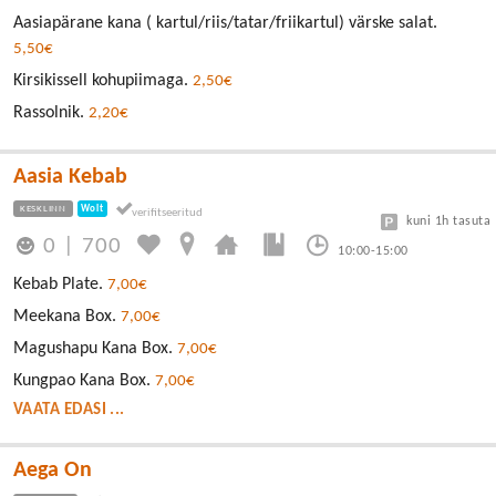
Aasiapärane kana ( kartul/riis/tatar/friikartul) värske salat.
5,50€
Kirsikissell kohupiimaga.
2,50€
Rassolnik.
2,20€
Aasia Kebab
KESKLINN
Wolt
kuni 1h tasuta
0
|
700
10:00-15:00
Kebab Plate.
7,00€
Meekana Box.
7,00€
Magushapu Kana Box.
7,00€
Kungpao Kana Box.
7,00€
VAATA EDASI ...
Aega On