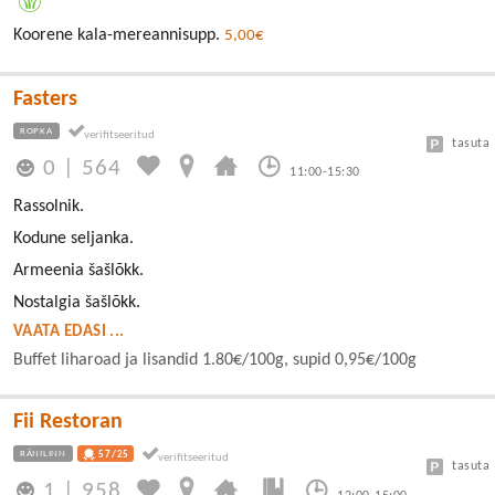
Koorene kala-mereannisupp.
5,00€
Fasters
ROPKA
tasuta
0
|
564
11:00-15:30
Rassolnik.
Kodune seljanka.
Armeenia šašlõkk.
Nostalgia šašlõkk.
VAATA EDASI ...
Buffet liharoad ja lisandid 1.80€/100g, supid 0,95€/100g
Fii Restoran
RÄNILINN
57/25
tasuta
1
|
958