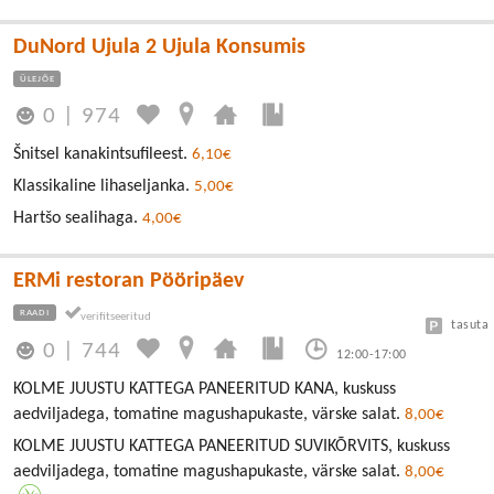
DuNord Ujula 2 Ujula Konsumis
ÜLEJÕE
0
|
974
Šnitsel kanakintsufileest.
6,10€
Klassikaline lihaseljanka.
5,00€
Hartšo sealihaga.
4,00€
ERMi restoran Pööripäev
RAADI
tasuta
0
|
744
12:00-17:00
KOLME JUUSTU KATTEGA PANEERITUD KANA, kuskuss
aedviljadega, tomatine magushapukaste, värske salat.
8,00€
KOLME JUUSTU KATTEGA PANEERITUD SUVIKÕRVITS, kuskuss
aedviljadega, tomatine magushapukaste, värske salat.
8,00€