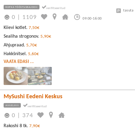
ROPKA TÖÖSTUSRAJOON
tasuta
0
|
1109
09:00-16:00
Kiievi kotlet.
7,50€
Sealiha strogonov.
5,90€
Ahjupraad.
5,70€
Hakkšnitsel.
5,60€
VAATA EDASI ...
MySushi Eedeni Keskus
ANNELINN
0
|
374
Rakoshi 8 tk.
7,90€