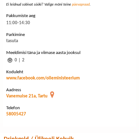
Ei leidnud sobivat sööki? Valige mõni teine
päevapraad
.
Pakkumiste aeg
11:00-14:30
Parkimine
tasuta
Meeldimisi täna ja viimase aasta jooksul
0
|
2
Koduleht
www.facebook.com/olleministeerium
Aadress
Vanemuise 21a, Tartu
Telefon
58005427