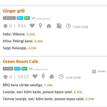
Ginger grill
KESKLINN
Wolt
Bolt
0
|
935
11:00-15:00
India: Võikana.
6,20€
Hiina: Pekingi kana.
6,00€
Supp: Kalasupp.
4,00€
Green Room Cafe
ÜLEJÕE
Wolt
Bolt
tasuta
0
|
1012
11:30-15:00
BBQ kana värske salatiga.
7,90€
Lasanje, soe/ külm kaste, punase kapsa salat.
6,90€
Taimne lasanje, soe/ külm kaste, punase kapsa salat.
6,90€