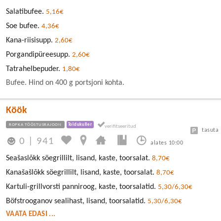
Salatibufee.
5,16€
Soe bufee.
4,36€
Kana-riisisupp.
2,60€
Porgandipüreesupp.
2,60€
Tatrahelbepuder.
1,80€
Bufee. Hind on 400 g portsjoni kohta.
Köök
ROPKA TÖÖSTUSRAJOON
Toidukuller
tasuta
0
|
941
alates 10:00
Seašaslõkk söegrillilt, lisand, kaste, toorsalat.
8,70€
Kanašašlõkk söegrillilt, lisand, kaste, toorsalat.
8,70€
Kartuli-grillvorsti panniroog, kaste, toorsalatid.
5,30/6,30€
Böfstrooganov sealihast, lisand, toorsalatid.
5,30/6,30€
VAATA EDASI ...