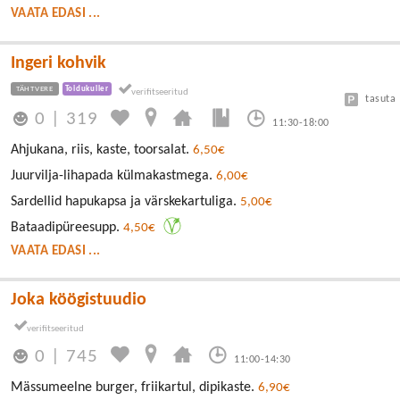
VAATA EDASI ...
Ingeri kohvik
TÄHTVERE
Toidukuller
tasuta
0
|
319
11:30-18:00
Ahjukana, riis, kaste, toorsalat.
6,50€
Juurvilja-lihapada külmakastmega.
6,00€
Sardellid hapukapsa ja värskekartuliga.
5,00€
Bataadipüreesupp.
4,50€
VAATA EDASI ...
Joka köögistuudio
0
|
745
11:00-14:30
Mässumeelne burger, friikartul, dipikaste.
6,90€