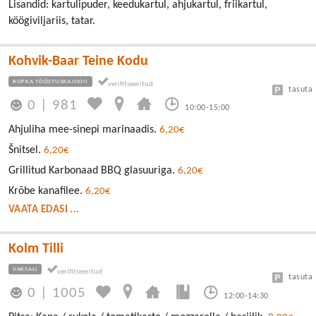
Lisandid: kartulipuder, keedukartul, ahjukartul, friikartul,
köögiviljariis, tatar.
Kohvik-Baar Teine Kodu
ROPKA TÖÖSTUSRAJOON
tasuta
0
|
981
10:00-15:00
Ahjuliha mee-sinepi marinaadis.
6,20€
Šnitsel.
6,20€
Grillitud Karbonaad BBQ glasuuriga.
6,20€
Krõbe kanafilee.
6,20€
VAATA EDASI ...
Kolm Tilli
VAKSALI
tasuta
0
|
1005
12:00-14:30