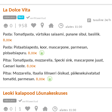
La Dolce Vita
KESKLINN
Wolt
tasuline 2€/h
0
|
958
alates 11:30
Pasta: Tomatipasta, vürtsikas salaami, punane sibul, basiilik.
8,00€
Pasta: Pistaatsiapesto, koor, mascarpone, parmesan,
pistaatsiapuru.
8,00€
Pitsa: Tomatipasta, mozzarella, Specki sink, mascarpone juust,
Caesari kaste.
8,00€
Pitsa: Mozzarella, Itaalia lillnaeri õisikud, päikesekuivatatud
tomatid, parmesan.
8,00€
Leoki kalapood Lõunakeskuses
RÄNILINN
0
|
1
alates 11:30