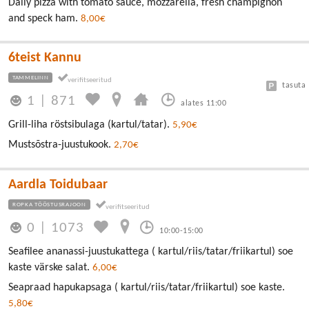
Daily pizza with tomato sauce, mozzarella, fresh champignon
and speck ham.
8,00€
6teist Kannu
TAMMELINN
tasuta
1
|
871
alates 11:00
Grill-liha röstsibulaga (kartul/tatar).
5,90€
Mustsõstra-juustukook.
2,70€
Aardla Toidubaar
ROPKA TÖÖSTUSRAJOON
0
|
1073
10:00-15:00
Seafilee ananassi-juustukattega ( kartul/riis/tatar/friikartul) soe
kaste värske salat.
6,00€
Seapraad hapukapsaga ( kartul/riis/tatar/friikartul) soe kaste.
5,80€