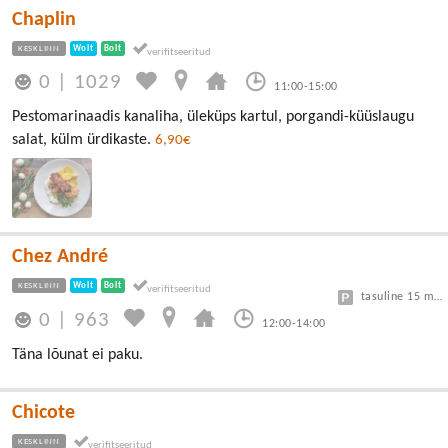
Chaplin
KESKLINN
Wolt
Bolt
0
|
1029
11:00-15:00
Pestomarinaadis kanaliha, üleküps kartul, porgandi-küüslaugu
salat, külm ürdikaste.
6,90€
Chez André
KESKLINN
Wolt
Bolt
tasuline 15 min tasuta, edasi 3€/h
0
|
963
12:00-14:00
Täna lõunat ei paku.
Chicote
KESKLINN