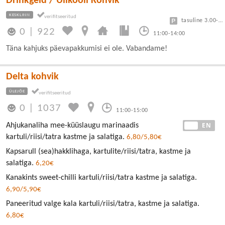
Drinkgeld / Ülikooli Kohvik
KESKLINN
tasuline 3.00-7.50
0
|
922
11:00-14:00
Täna kahjuks päevapakkumisi ei ole. Vabandame!
Delta kohvik
ÜLEJÕE
0
|
1037
11:00-15:00
EE
EN
Ahjukanaliha mee-küüslaugu marinaadis
kartuli/riisi/tatra kastme ja salatiga.
6,80/5,80€
Kapsarull (sea)hakklihaga, kartulite/riisi/tatra, kastme ja
salatiga.
6,20€
Kanakints sweet-chilli kartuli/riisi/tatra kastme ja salatiga.
6,90/5,90€
Paneeritud valge kala kartuli/riisi/tatra, kastme ja salatiga.
6,80€