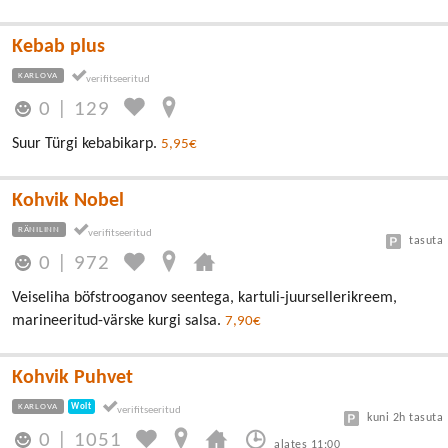
Kebab plus
KARLOVA
0
|
129
Suur Türgi kebabikarp.
5,95€
Kohvik Nobel
RÄNILINN
tasuta
0
|
972
Veiseliha böfstrooganov seentega, kartuli-juursellerikreem,
marineeritud-värske kurgi salsa.
7,90€
Kohvik Puhvet
KARLOVA
Wolt
kuni 2h tasuta
0
|
1051
alates 11:00