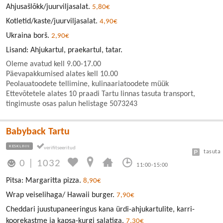
Ahjusašlõkk/juurviljasalat.
5,80€
Kotletid/kaste/juurviljasalat.
4,90€
Ukraina borš.
2,90€
Lisand: Ahjukartul, praekartul, tatar.
Oleme avatud kell 9.00-17.00
Päevapakkumised alates kell 10.00
Peolauatoodete tellimine, kulinaariatoodete müük
Ettevõtetele alates 10 praadi Tartu linnas tasuta transport,
tingimuste osas palun helistage 5073243
Babyback Tartu
KESKLINN
tasuta
0
|
1032
11:00-15:00
Pitsa: Margaritta pizza.
8,90€
Wrap veiselihaga/ Hawaii burger.
7,90€
Cheddari juustupaneeringus kana ürdi-ahjukartulite, karri-
koorekastme ja kapsa-kurgi salatiga.
7,30€