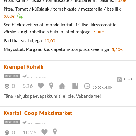
Pitsa: Kana / rukola / tomatikaste / mozzarella / basiilik.
8,00€
Pitsa: Tomat / küüslauk / tomatikaste / mozzarella / basiilik.
8,00€
Soe hiidkreveti salat, mandelkartuli, frillise, kirsstomatite,
värske kurgi, rohelise sibula ja laimi majoga.
7,00€
Pad thai seaküljega.
10,00€
Magustoit: Porgandikook apelsini-toorjuustukreemiga.
5,50€
Krempel Kohvik
KESKLINN
tasuta
0
|
526
10:00-14:00
Täna kahjuks päevapakkumisi ei ole. Vabandame!
Kvartali Coop Maksimarket
KESKLINN
0
|
1025