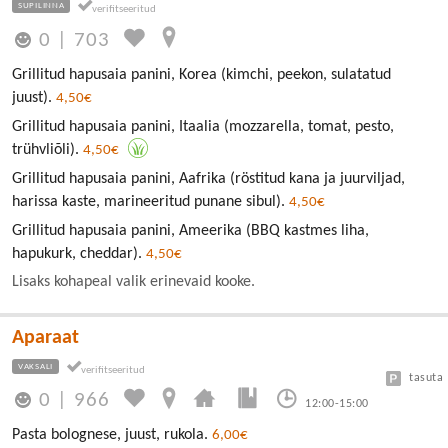
SUPILINNA
0
|
703
Grillitud hapusaia panini, Korea (kimchi, peekon, sulatatud
juust).
4,50€
Grillitud hapusaia panini, Itaalia (mozzarella, tomat, pesto,
trühvliõli).
4,50€
Grillitud hapusaia panini, Aafrika (röstitud kana ja juurviljad,
harissa kaste, marineeritud punane sibul).
4,50€
Grillitud hapusaia panini, Ameerika (BBQ kastmes liha,
hapukurk, cheddar).
4,50€
Lisaks kohapeal valik erinevaid kooke.
Aparaat
VAKSALI
tasuta
0
|
966
12:00-15:00
Pasta bolognese, juust, rukola.
6,00€