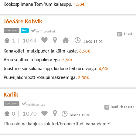
Kookospiimane Tom Yum kalasupp.
4,50€
Jõeääre Kohvik
KARLOVA
Wolt
tasuta
1
|
1044
11:00-15:00
Kanakotlet, mulgipuder ja külm kaste.
6,50€
Azuu sealiha ja hapukoorega.
5,50€
Juustune suitsukanasupp, kodune leib ürdivõiga.
4,00€
Puuviljakompott kohupiimakreemiga.
2,50€
Karlik
KARLOVA
kuni 2h tasuta
0
|
1070
alates 11:30
Täna oleme kahjuks suletud/broneeritud. Vabandame!