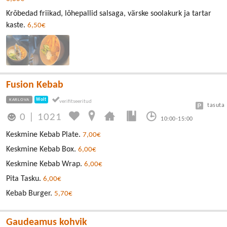
Krõbedad friikad, lõhepallid salsaga, värske soolakurk ja tartar
kaste.
6,50€
Fusion Kebab
KARLOVA
Wolt
tasuta
0
|
1021
10:00-15:00
Keskmine Kebab Plate.
7,00€
Keskmine Kebab Box.
6,00€
Keskmine Kebab Wrap.
6,00€
Pita Tasku.
6,00€
Kebab Burger.
5,70€
Gaudeamus kohvik