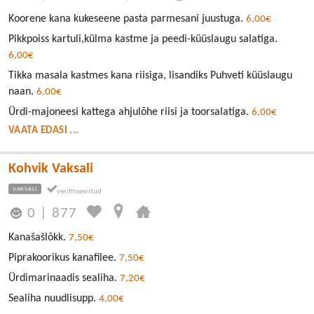
Koorene kana kukeseene pasta parmesani juustuga.
6,00€
Pikkpoiss kartuli,külma kastme ja peedi-küüslaugu salatiga.
6,00€
Tikka masala kastmes kana riisiga, lisandiks Puhveti küüslaugu
naan.
6,00€
Ürdi-majoneesi kattega ahjulõhe riisi ja toorsalatiga.
6,00€
VAATA EDASI ...
Kohvik Vaksali
VAKSALI
0
|
877
Kanašašlõkk.
7,50€
Piprakoorikus kanafilee.
7,50€
Ürdimarinaadis sealiha.
7,20€
Sealiha nuudlisupp.
4,00€