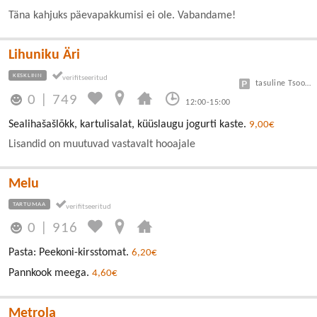
Täna kahjuks päevapakkumisi ei ole. Vabandame!
Lihuniku Äri
KESKLINN
tasuline Tsoon A 3 eur/h, B 1,5 eur/h
0
|
749
12:00-15:00
Sealihašašlõkk, kartulisalat, küüslaugu jogurti kaste.
9,00€
Lisandid on muutuvad vastavalt hooajale
Melu
TARTUMAA
0
|
916
Pasta: Peekoni-kirsstomat.
6,20€
Pannkook meega.
4,60€
Metrola