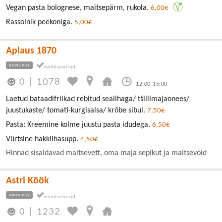
Vegan pasta bolognese, maitsepärm, rukola.
6,00€
Rassolnik peekoniga.
5,00€
Aplaus 1870
KESKLINN
0
|
1078
12:00-15:00
Laetud bataadifriikad rebitud sealihaga/ tšillimajaonees/
juustukaste/ tomati-kurgisalsa/ krõbe sibul.
7,50€
Pasta: Kreemine kolme juustu pasta idudega.
6,50€
Vürtsine hakklihasupp.
4,50€
Hinnad sisaldavad maitsevett, oma maja sepikut ja maitsevõid
Astri Köök
RÄNILINN
0
|
1232