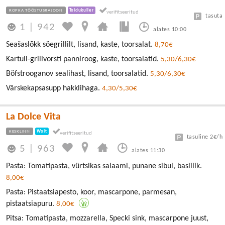
ROPKA TÖÖSTUSRAJOON
Toidukuller
tasuta
1
|
942
alates 10:00
Seašaslõkk söegrillilt, lisand, kaste, toorsalat.
8,70€
Kartuli-grillvorsti panniroog, kaste, toorsalatid.
5,30/6,30€
Böfstrooganov sealihast, lisand, toorsalatid.
5,30/6,30€
Värskekapsasupp hakklihaga.
4,30/5,30€
La Dolce Vita
KESKLINN
Wolt
tasuline 2€/h
5
|
963
alates 11:30
Pasta: Tomatipasta, vürtsikas salaami, punane sibul, basiilik.
8,00€
Pasta: Pistaatsiapesto, koor, mascarpone, parmesan,
pistaatsiapuru.
8,00€
Pitsa: Tomatipasta, mozzarella, Specki sink, mascarpone juust,