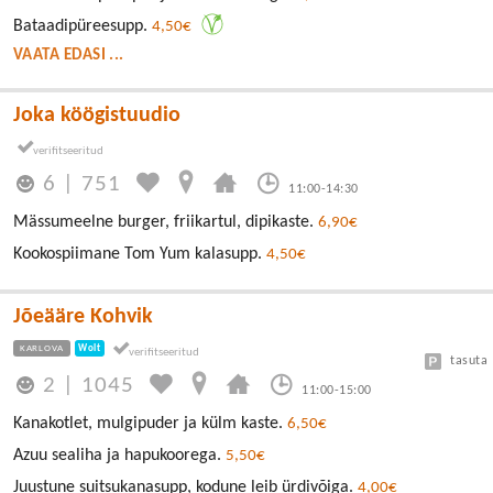
Bataadipüreesupp.
4,50€
VAATA EDASI ...
Joka köögistuudio
6
|
751
11:00-14:30
Mässumeelne burger, friikartul, dipikaste.
6,90€
Kookospiimane Tom Yum kalasupp.
4,50€
Jõeääre Kohvik
KARLOVA
Wolt
tasuta
2
|
1045
11:00-15:00
Kanakotlet, mulgipuder ja külm kaste.
6,50€
Azuu sealiha ja hapukoorega.
5,50€
Juustune suitsukanasupp, kodune leib ürdivõiga.
4,00€