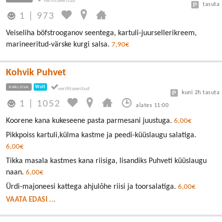
tasuta
1
|
973
Veiseliha böfstrooganov seentega, kartuli-juursellerikreem,
marineeritud-värske kurgi salsa.
7,90€
Kohvik Puhvet
KARLOVA
Wolt
kuni 2h tasuta
1
|
1052
alates 11:00
Koorene kana kukeseene pasta parmesani juustuga.
6,00€
Pikkpoiss kartuli,külma kastme ja peedi-küüslaugu salatiga.
6,00€
Tikka masala kastmes kana riisiga, lisandiks Puhveti küüslaugu
naan.
6,00€
Ürdi-majoneesi kattega ahjulõhe riisi ja toorsalatiga.
6,00€
VAATA EDASI ...