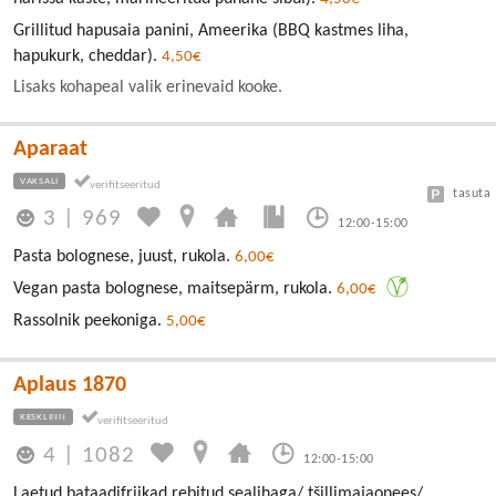
Grillitud hapusaia panini, Ameerika (BBQ kastmes liha,
hapukurk, cheddar).
4,50€
Lisaks kohapeal valik erinevaid kooke.
Aparaat
VAKSALI
tasuta
3
|
969
12:00-15:00
Pasta bolognese, juust, rukola.
6,00€
Vegan pasta bolognese, maitsepärm, rukola.
6,00€
Rassolnik peekoniga.
5,00€
Aplaus 1870
KESKLINN
4
|
1082
12:00-15:00
Laetud bataadifriikad rebitud sealihaga/ tšillimajaonees/