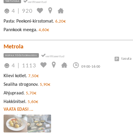
TARTUMAA
4
|
920
Pasta: Peekoni-kirsstomat.
6,20€
Pannkook meega.
4,60€
Metrola
ROPKA TÖÖSTUSRAJOON
tasuta
4
|
1113
09:00-16:00
Kiievi kotlet.
7,50€
Sealiha strogonov.
5,90€
Ahjupraad.
5,70€
Hakkšnitsel.
5,60€
VAATA EDASI ...