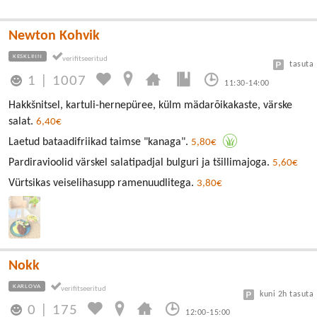
Newton Kohvik
KESKLINN
tasuta
1
|
1007
11:30-14:00
Hakkšnitsel, kartuli-hernepüree, külm mädarõikakaste, värske
salat.
6,40€
Laetud bataadifriikad taimse "kanaga".
5,80€
Pardiravioolid värskel salatipadjal bulguri ja tšillimajoga.
5,60€
Vürtsikas veiselihasupp ramenuudlitega.
3,80€
Nokk
KARLOVA
kuni 2h tasuta
0
|
175
12:00-15:00