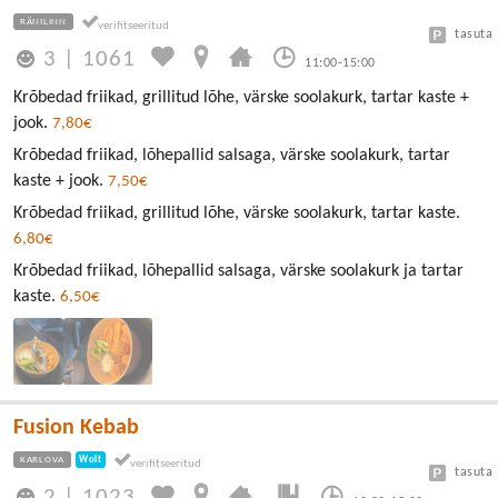
RÄNILINN
tasuta
3
|
1061
11:00-15:00
Krõbedad friikad, grillitud lõhe, värske soolakurk, tartar kaste +
jook.
7,80€
Krõbedad friikad, lõhepallid salsaga, värske soolakurk, tartar
kaste + jook.
7,50€
Krõbedad friikad, grillitud lõhe, värske soolakurk, tartar kaste.
6,80€
Krõbedad friikad, lõhepallid salsaga, värske soolakurk ja tartar
kaste.
6,50€
Fusion Kebab
KARLOVA
Wolt
tasuta
2
|
1023