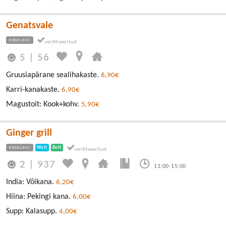
Genatsvale
KESKLINN
5
|
56
Gruusiapärane sealihakaste.
6,90€
Karri-kanakaste.
6,90€
Magustoit: Kook+kohv.
5,90€
Ginger grill
KESKLINN
Wolt
Bolt
2
|
937
11:00-15:00
India: Võikana.
6,20€
Hiina: Pekingi kana.
6,00€
Supp: Kalasupp.
4,00€