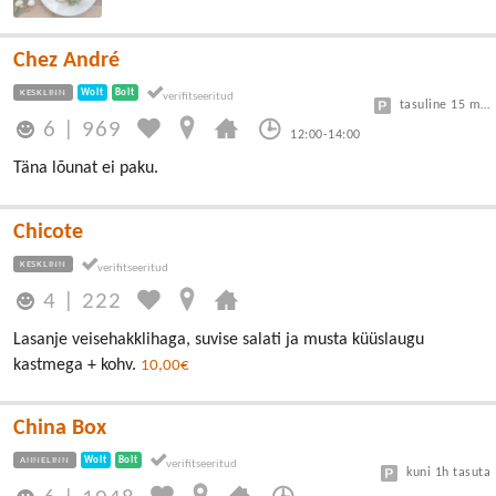
Chez André
KESKLINN
Wolt
Bolt
tasuline 15 min tasuta, edasi 3€/h
6
|
969
12:00-14:00
Täna lõunat ei paku.
Chicote
KESKLINN
4
|
222
Lasanje veisehakklihaga, suvise salati ja musta küüslaugu
kastmega + kohv.
10,00€
China Box
ANNELINN
Wolt
Bolt
kuni 1h tasuta