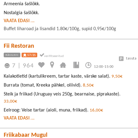
Armeenia šašlõkk.
Nostalgia šašlõkk.
VAATA EDASI ...
Buffet liharoad ja lisandid 1.80€/100g, supid 0,95€/100g
Fii Restoran
RÄNILINN
57/25
tasuta
7
|
964
12:00-15:00
Kalakotletid (kartulikreem, tartar kaste, värske salat).
9,50€
Burrata (tomat, Kreeka pähkel, oliivid).
8,50€
Steik ja friikad (Uruguay veis 250g, bearnaise, piprakaste).
33,00€
Eelroog: Veise tartar (aioli, muna, friikad).
16,00€
VAATA EDASI ...
Friikabaar Mugul