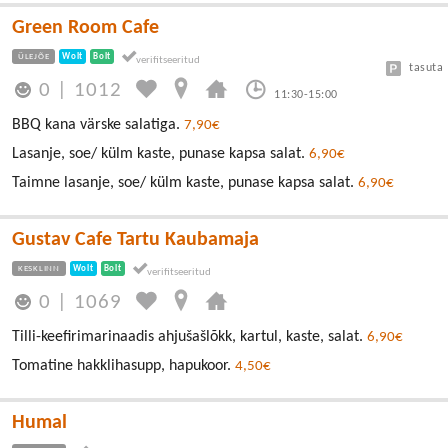
Green Room Cafe
ÜLEJÕE
Wolt
Bolt
tasuta
0
|
1012
11:30-15:00
BBQ kana värske salatiga.
7,90€
Lasanje, soe/ külm kaste, punase kapsa salat.
6,90€
Taimne lasanje, soe/ külm kaste, punase kapsa salat.
6,90€
Gustav Cafe Tartu Kaubamaja
KESKLINN
Wolt
Bolt
0
|
1069
Tilli-keefirimarinaadis ahjušašlõkk, kartul, kaste, salat.
6,90€
Tomatine hakklihasupp, hapukoor.
4,50€
Humal