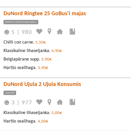
DuNord Ringtee 25 GoBus'i majas
ROPKA TÖÖSTUSRAJOON
5
|
980
Chilli con carne.
5,50€
Klassikaline lihaseljanka.
4,90€
Belgiapärane supp.
3,90€
Hartšo sealihaga.
3,90€
DuNord Ujula 2 Ujula Konsumis
ÜLEJÕE
3
|
977
Klassikaline lihaseljanka.
5,00€
Hartšo sealihaga.
4,00€