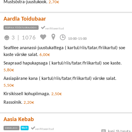
Mustsõstra-juustukook.
2,70€
Aardla Toidubaar
ROPKA TÖÖSTUSRAJOON
3
|
1076
10:00-15:00
Seafilee ananassi-juustukattega ( kartul/riis/tatar/friikartul) soe
kaste värske salat.
6,00€
Seapraad hapukapsaga ( kartul/riis/tatar/friikartul) soe kaste.
5,80€
Aasiapärane kana ( kartul/riis/tatar/friikartul) värske salat.
5,50€
Kirsikissell kohupiimaga.
2,50€
Rassolnik.
2,20€
Aasia Kebab
KESKLINN
Wolt
kuni 1h tasuta