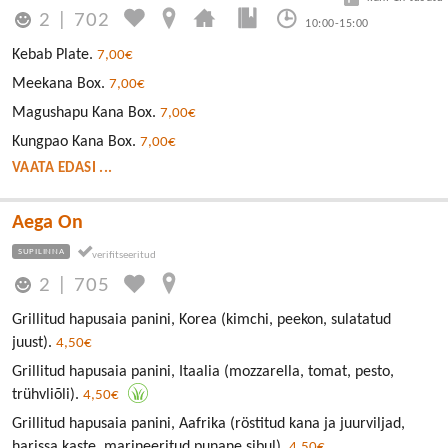
2
|
702
10:00-15:00
Kebab Plate.
7,00€
Meekana Box.
7,00€
Magushapu Kana Box.
7,00€
Kungpao Kana Box.
7,00€
VAATA EDASI ...
Aega On
SUPILINNA
2
|
705
Grillitud hapusaia panini, Korea (kimchi, peekon, sulatatud
juust).
4,50€
Grillitud hapusaia panini, Itaalia (mozzarella, tomat, pesto,
trühvliõli).
4,50€
Grillitud hapusaia panini, Aafrika (röstitud kana ja juurviljad,
harissa kaste, marineeritud punane sibul).
4,50€