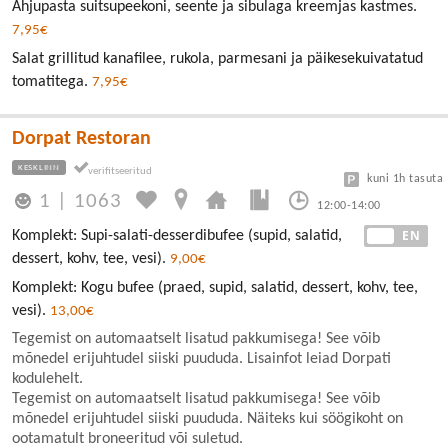
Ahjupasta suitsupeekoni, seente ja sibulaga kreemjas kastmes.
7,95€
Salat grillitud kanafilee, rukola, parmesani ja päikesekuivatatud
tomatitega.
7,95€
Dorpat Restoran
KESKLINN
kuni 1h tasuta
1
|
1063
12:00-14:00
EE
EN
Komplekt: Supi-salati-desserdibufee (supid, salatid,
dessert, kohv, tee, vesi).
9,00€
Komplekt: Kogu bufee (praed, supid, salatid, dessert, kohv, tee,
vesi).
13,00€
Tegemist on automaatselt lisatud pakkumisega! See võib
mõnedel erijuhtudel siiski puududa. Lisainfot leiad Dorpati
kodulehelt.
Tegemist on automaatselt lisatud pakkumisega! See võib
mõnedel erijuhtudel siiski puududa. Näiteks kui söögikoht on
ootamatult broneeritud või suletud.