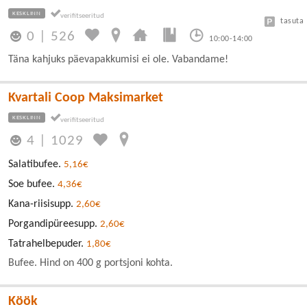
KESKLINN
tasuta
0
|
526
10:00-14:00
Täna kahjuks päevapakkumisi ei ole. Vabandame!
Kvartali Coop Maksimarket
KESKLINN
4
|
1029
Salatibufee.
5,16€
Soe bufee.
4,36€
Kana-riisisupp.
2,60€
Porgandipüreesupp.
2,60€
Tatrahelbepuder.
1,80€
Bufee. Hind on 400 g portsjoni kohta.
Köök