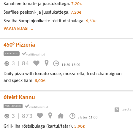
Kanafilee tomati- ja juustukattega.
7,20€
Seafilee peekoni- ja juustukattega.
7,20€
Sealiha-šampinjonikaste röstitud sibulaga.
6,50€
VAATA EDASI ...
450° Pizzeria
KESKLINN
3
|
84
11:30-15:00
Daily pizza with tomato sauce, mozzarella, fresh champignon
and speck ham.
8,00€
6teist Kannu
TAMMELINN
tasuta
3
|
873
alates 11:00
Grill-liha röstsibulaga (kartul/tatar).
5,90€