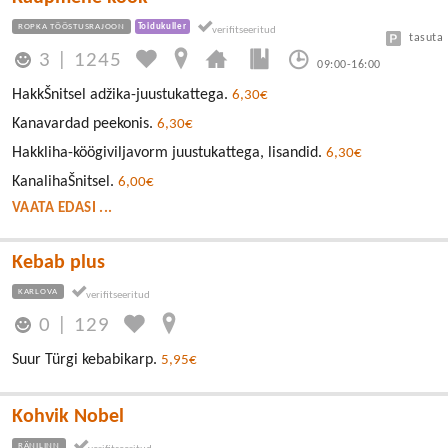
ROPKA TÖÖSTUSRAJOON
Toidukuller
tasuta
3
|
1245
09:00-16:00
HakkŠnitsel adžika-juustukattega.
6,30€
Kanavardad peekonis.
6,30€
Hakkliha-köögiviljavorm juustukattega, lisandid.
6,30€
KanalihaŠnitsel.
6,00€
VAATA EDASI ...
Kebab plus
KARLOVA
0
|
129
Suur Türgi kebabikarp.
5,95€
Kohvik Nobel
RÄNILINN