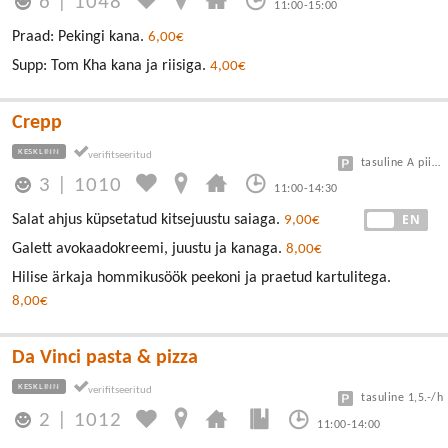
6
|
1048
11:00-15:00
Praad: Pekingi kana.
6,00€
Supp: Tom Kha kana ja riisiga.
4,00€
Crepp
KESKLINN
tasuline A piirkond
3
|
1010
11:00-14:30
EE
EN
Salat ahjus küpsetatud kitsejuustu saiaga.
9,00€
Galett avokaadokreemi, juustu ja kanaga.
8,00€
Hilise ärkaja hommikusöök peekoni ja praetud kartulitega.
8,00€
Da Vinci pasta & pizza
KESKLINN
tasuline 1,5.-/h
2
|
1012
11:00-14:00