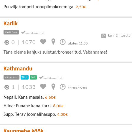
Puuviljakompott kohupiimakreemiga.
2,50€
Karlik
KARLOVA
kuni 2h tasuta
0
|
1070
alates 11:30
Täna oleme kahjuks suletud/broneeritud. Vabandame!
Kathmandu
KESKLINN
Wolt
Bolt
1
|
1033
11:00-15:00
Nepali: Kana masala.
6,60€
Hiina: Punane kana karri.
6,00€
Supp: Terav loomalihasupp.
4,00€
Kaupmehe köök