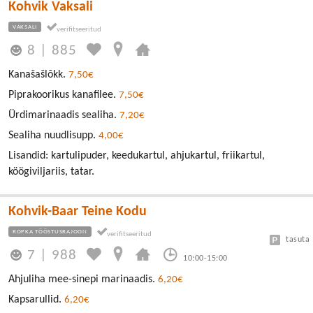
Kohvik Vaksali
VAKSALI
8
|
885
Kanašašlõkk.
7,50€
Piprakoorikus kanafilee.
7,50€
Ürdimarinaadis sealiha.
7,20€
Sealiha nuudlisupp.
4,00€
Lisandid: kartulipuder, keedukartul, ahjukartul, friikartul,
köögiviljariis, tatar.
Kohvik-Baar Teine Kodu
ROPKA TÖÖSTUSRAJOON
tasuta
7
|
988
10:00-15:00
Ahjuliha mee-sinepi marinaadis.
6,20€
Kapsarullid.
6,20€