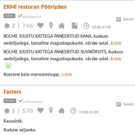
ERMi restoran Pööripäev
RAADI
tasuta
2
|
746
12:00-17:00
KOLME JUUSTU KATTEGA PANEERITUD KANA, kuskuss
aedviljadega, tomatine magushapukaste, värske salat.
8,00€
KOLME JUUSTU KATTEGA PANEERITUD SUVIKÕRVITS, kuskuss
aedviljadega, tomatine magushapukaste, värske salat.
8,00€
Koorene kala-mereannisupp.
5,00€
Fasters
ROPKA
tasuta
6
|
570
11:00-15:30
Rassolnik.
Kodune seljanka.