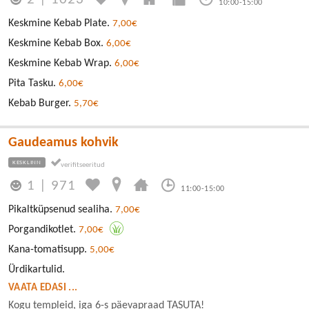
10:00-15:00
Keskmine Kebab Plate.
7,00€
Keskmine Kebab Box.
6,00€
Keskmine Kebab Wrap.
6,00€
Pita Tasku.
6,00€
Kebab Burger.
5,70€
Gaudeamus kohvik
KESKLINN
1
|
971
11:00-15:00
Pikaltküpsenud sealiha.
7,00€
Porgandikotlet.
7,00€
Kana-tomatisupp.
5,00€
Ürdikartulid.
VAATA EDASI ...
Kogu templeid, iga 6-s päevapraad TASUTA!