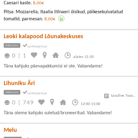
Caesari kaste.
8,00€
Pitsa: Mozzarella, Itaalia lillnaeri õisikud, päikesekuivatatud
tomatid, parmesan.
8,00€
Leoki kalapood Lõunakeskuses
RÄNILINN
0
|
1
alates 11:30
Täna kahjuks päevapakkumisi ei ole. Vabandame!
Lihuniku Äri
KESKLINN
tasuline Tsoon A 3 eur/h, B 1,5 eur/h
0
|
749
12:00-15:00
Täna oleme kahjuks suletud/broneeritud. Vabandame!
Melu