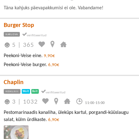
Täna kahjuks päevapakkumisi ei ole. Vabandame!
Burger Stop
KARLOVA
5
|
365
Peekoni-Veise eine.
9,90€
Peekoni-Veise burger.
6,90€
Chaplin
KESKLINN
Wolt
Bolt
3
|
1032
11:00-15:00
Pestomarinaadis kanaliha, üleküps kartul, porgandi-küüslaugu
salat, külm ürdikaste.
6,90€