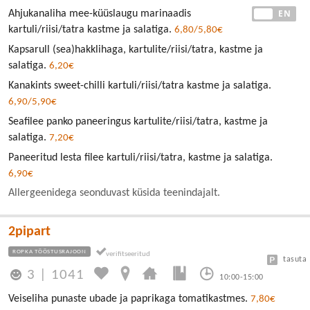
EE
EN
Ahjukanaliha mee-küüslaugu marinaadis
kartuli/riisi/tatra kastme ja salatiga.
6,80/5,80€
Kapsarull (sea)hakklihaga, kartulite/riisi/tatra, kastme ja
salatiga.
6,20€
Kanakints sweet-chilli kartuli/riisi/tatra kastme ja salatiga.
6,90/5,90€
Seafilee panko paneeringus kartulite/riisi/tatra, kastme ja
salatiga.
7,20€
Paneeritud lesta filee kartuli/riisi/tatra, kastme ja salatiga.
6,90€
Allergeenidega seonduvast küsida teenindajalt.
2pipart
ROPKA TÖÖSTUSRAJOON
tasuta
3
|
1041
10:00-15:00
Veiseliha punaste ubade ja paprikaga tomatikastmes.
7,80€