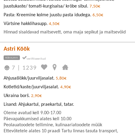
juustukaste/ tomati-kurgisalsa/ krõbe sibul.
7,50€
Pasta: Kreemine kolme juustu pasta idudega.
6,50€
Vürtsine hakklihasupp.
4,50€
Hinnad sisaldavad maitsevett, oma maja sepikut ja maitsevõid
Astri Köök
RÄNILINN
7
|
1239
Ahjusašlõkk/juurviljasalat.
5,80€
Kotletid/kaste/juurviljasalat.
4,90€
Ukraina borš.
2,90€
Lisand: Ahjukartul, praekartul, tatar.
Oleme avatud kell 9.00-17.00
Päevapakkumised alates kell 10.00
Peolauatoodete tellimine, kulinaariatoodete müük
Ettevõtetele alates 10 praadi Tartu linnas tasuta transport,