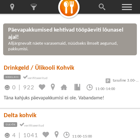
Päevapakkumised kehtivad tööpäeviti lõunasel
ajal!
Alljärgnevalt näete varasemaid, nüüdseks ilmselt aegunud,
pakkumisi.
Drinkgeld / Ülikooli Kohvik
KESKLINN
tasuline 3.00-7.50
0
|
922
11:00-14:00
Täna kahjuks päevapakkumisi ei ole. Vabandame!
Delta kohvik
ÜLEJÕE
4
|
1041
11:00-15:00