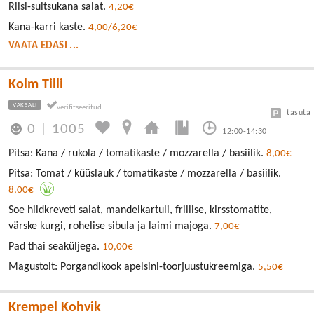
Riisi-suitsukana salat.
4,20€
Kana-karri kaste.
4,00/6,20€
VAATA EDASI ...
Kolm Tilli
VAKSALI
tasuta
0
|
1005
12:00-14:30
Pitsa: Kana / rukola / tomatikaste / mozzarella / basiilik.
8,00€
Pitsa: Tomat / küüslauk / tomatikaste / mozzarella / basiilik.
8,00€
Soe hiidkreveti salat, mandelkartuli, frillise, kirsstomatite,
värske kurgi, rohelise sibula ja laimi majoga.
7,00€
Pad thai seaküljega.
10,00€
Magustoit: Porgandikook apelsini-toorjuustukreemiga.
5,50€
Krempel Kohvik