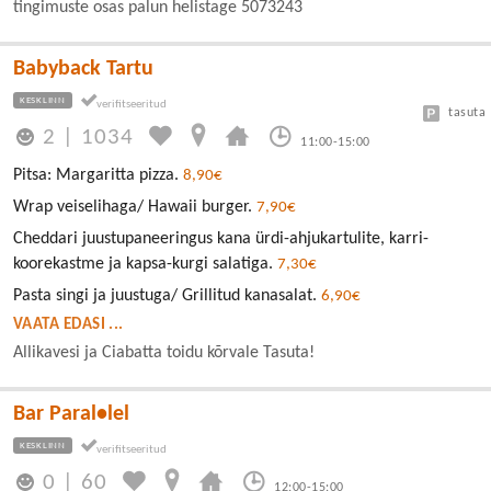
tingimuste osas palun helistage 5073243
Babyback Tartu
KESKLINN
tasuta
2
|
1034
11:00-15:00
Pitsa: Margaritta pizza.
8,90€
Wrap veiselihaga/ Hawaii burger.
7,90€
Cheddari juustupaneeringus kana ürdi-ahjukartulite, karri-
koorekastme ja kapsa-kurgi salatiga.
7,30€
Pasta singi ja juustuga/ Grillitud kanasalat.
6,90€
VAATA EDASI ...
Allikavesi ja Ciabatta toidu kõrvale Tasuta!
Bar Paral•lel
KESKLINN
0
|
60
12:00-15:00