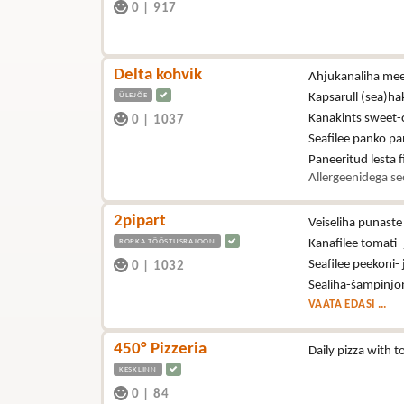
0
|
917
Delta kohvik
Ahjukanaliha mee-
ÜLEJÕE
Kapsarull (sea)hak
Kanakints sweet-ch
0
|
1037
Seafilee panko pan
Paneeritud lesta fi
Allergeenidega se
2pipart
Veiseliha punast
ROPKA TÖÖSTUSRAJOON
Kanafilee tomati-
Seafilee peekoni-
0
|
1032
Sealiha-šampinjon
VAATA EDASI ...
450° Pizzeria
Daily pizza with
KESKLINN
0
|
84