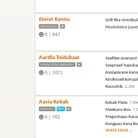
6teist Kannu
Grill-liha röstsibu
TAMMELINN
Mustsõstra-juus
0
|
867
Aardla Toidubaar
Seafilee ananassi-
ROPKA TÖÖSTUSRAJOON
Seapraad hapukapsa
Aasiapärane kana (
0
|
1071
Kirsikissell kohup
Rassolnik.
2,20€
Aasia Kebab
Kebab Plate.
7,00
KESKLINN
Wolt
Meekana Box.
7,
Magushapu Kana
0
|
702
Kungpao Kana Bo
VAATA EDASI ...