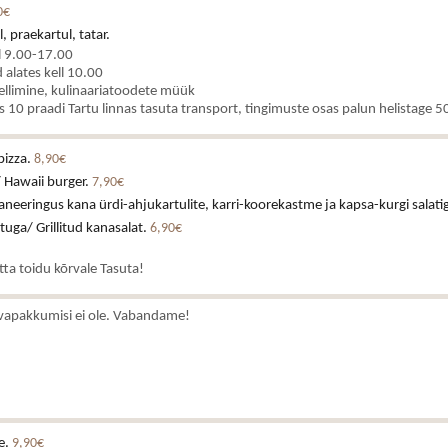
0€
, praekartul, tatar.
l 9.00-17.00
alates kell 10.00
ellimine, kulinaariatoodete müük
es 10 praadi Tartu linnas tasuta transport, tingimuste osas palun helistage
pizza.
8,90€
 Hawaii burger.
7,90€
neeringus kana ürdi-ahjukartulite, karri-koorekastme ja kapsa-kurgi salati
stuga/ Grillitud kanasalat.
6,90€
atta toidu kõrvale Tasuta!
vapakkumisi ei ole. Vabandame!
e.
9,90€