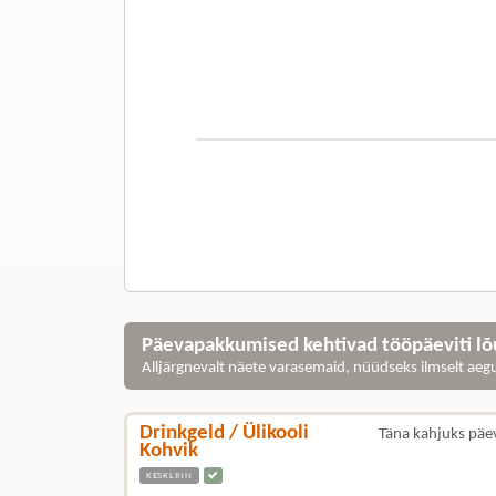
Päevapakkumised kehtivad tööpäeviti lõu
Alljärgnevalt näete varasemaid, nüüdseks ilmselt ae
Drinkgeld / Ülikooli
Täna kahjuks päe
Kohvik
KESKLINN