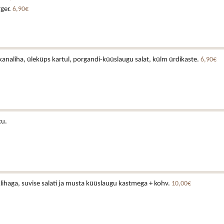
rger.
6,90€
analiha, üleküps kartul, porgandi-küüslaugu salat, külm ürdikaste.
6,90€
ku.
lihaga, suvise salati ja musta küüslaugu kastmega + kohv.
10,00€