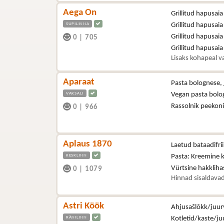
Aega On
Grillitud hapusaia
SUPILINNA
Grillitud hapusaia
Grillitud hapusaia
0
|
705
Grillitud hapusai
Lisaks kohapeal va
Aparaat
Pasta bolognese, 
VAKSALI
Vegan pasta bolo
Rassolnik peekon
0
|
966
Aplaus 1870
Laetud bataadifri
KESKLINN
Pasta: Kreemine 
Vürtsine hakklih
0
|
1079
Hinnad sisaldavad
Astri Köök
Ahjusašlõkk/juurv
RÄNILINN
Kotletid/kaste/juu