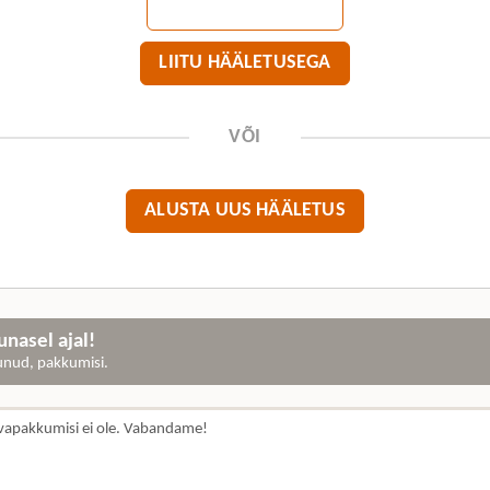
LIITU HÄÄLETUSEGA
VÕI
ALUSTA UUS HÄÄLETUS
nasel ajal!
gunud, pakkumisi.
vapakkumisi ei ole. Vabandame!