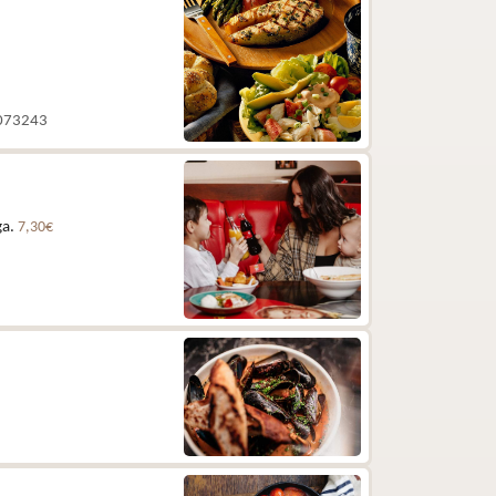
 5073243
ga.
7,30€