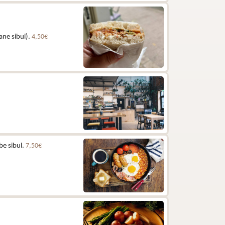
ane sibul).
4,50€
be sibul.
7,50€