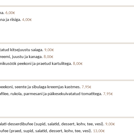
na.
6,00€
a ja riisiga.
4,00€
tatud kitsejuustu saiaga.
9,00€
reemi, juustu ja kanaga.
8,00€
mikusöök peekoni ja praetud kartulitega.
8,00€
eekoni, seente ja sibulaga kreemjas kastmes.
7,95€
nafilee, rukola, parmesani ja päikesekuivatatud tomatitega.
7,95€
ati-desserdibufee (supid, salatid, dessert, kohv, tee, vesi).
9,00€
ee (praed, supid, salatid, dessert, kohv, tee, vesi).
13,00€