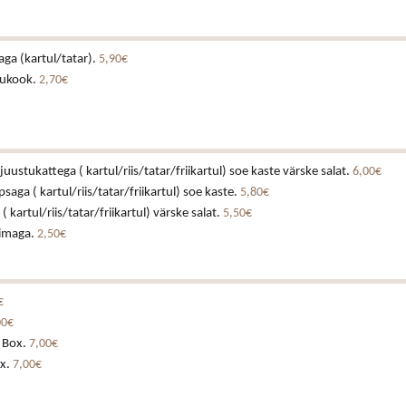
laga (kartul/tatar).
5,90€
tukook.
2,70€
juustukattega ( kartul/riis/tatar/friikartul) soe kaste värske salat.
6,00€
ga ( kartul/riis/tatar/friikartul) soe kaste.
5,80€
 kartul/riis/tatar/friikartul) värske salat.
5,50€
iimaga.
2,50€
€
00€
 Box.
7,00€
x.
7,00€