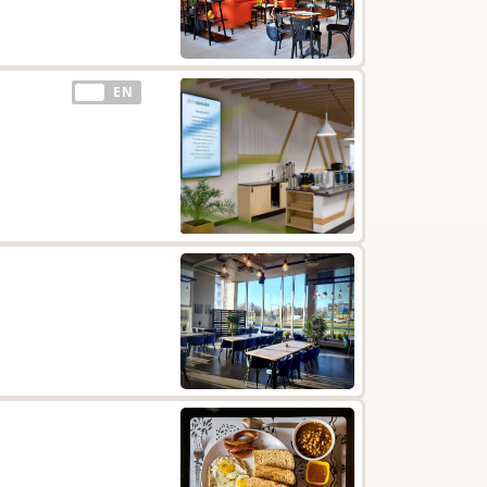
EE
EN