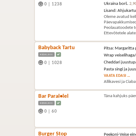
Ukraina borš.
2,9
0
|
1238
Lisand: Ahjukartul
Oleme avatud kel
Päevapakkumised 
Peolauatoodete t
Ettevõtetele alat
Babyback Tartu
Pitsa: Margaritta 
KESKLINN
Wrap veiselihaga/
Cheddari juustupa
0
|
1028
Pasta singi ja juu
VAATA EDASI ...
Allikavesi ja Ciab
Bar Paral•lel
Täna kahjuks päe
KESKLINN
0
|
60
Burger Stop
Peekoni-Veise ein