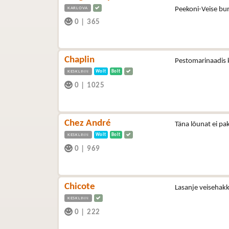
KARLOVA
Peekoni-Veise bu
0
|
365
Chaplin
Pestomarinaadis k
KESKLINN
Wolt
Bolt
0
|
1025
Chez André
Täna lõunat ei pa
KESKLINN
Wolt
Bolt
0
|
969
Chicote
Lasanje veisehakk
KESKLINN
0
|
222