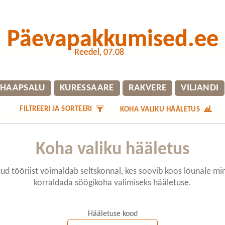
Päevapakkumised.ee
Reedel, 07.08
HAAPSALU
KURESSAARE
RAKVERE
VILJANDI
FILTREERI JA SORTEERI
KOHA VALIKU HÄÄLETUS
Koha valiku hääletus
ud tööriist võimaldab seltskonnal, kes soovib koos lõunale mi
korraldada söögikoha valimiseks hääletuse.
Hääletuse kood