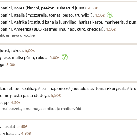
 panini, Korea (kimchi, peekon, sulatatud juust).
4,50€
 panini, Itaalia (mozzarella, tomat, pesto, trühvliõli).
4,50€
 panini, Aafrika (röstitud kana ja juurviljad, harissa kaste, marineeritud pun
a panini, Ameerika (BBQ kastmes liha, hapukurk, cheddar).
4,50€
lik erinevaid kooke.
juust, rukola.
6,00€
gnese, maitsepärm, rukola.
6,00€
iga.
5,00€
ikad rebitud sealihaga/ tšillimajaonees/ juustukaste/ tomati-kurgisalsa/ krõ
kolme juustu pasta idudega.
6,50€
asupp.
4,50€
 maitsevett, oma maja sepikut ja maitsevõid
iljasalat.
5,80€
rviljasalat.
4,90€