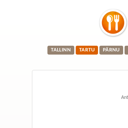
TALLINN
TARTU
PÄRNU
Ant