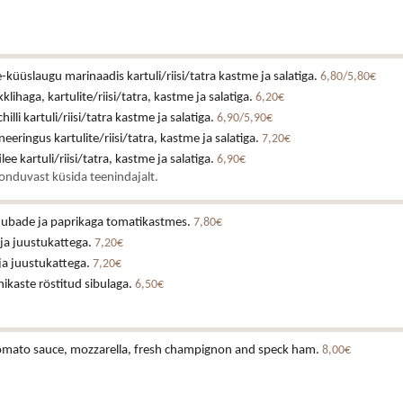
küüslaugu marinaadis kartuli/riisi/tatra kastme ja salatiga.
6,80/5,80€
klihaga, kartulite/riisi/tatra, kastme ja salatiga.
6,20€
illi kartuli/riisi/tatra kastme ja salatiga.
6,90/5,90€
eeringus kartulite/riisi/tatra, kastme ja salatiga.
7,20€
lee kartuli/riisi/tatra, kastme ja salatiga.
6,90€
onduvast küsida teenindajalt.
e ubade ja paprikaga tomatikastmes.
7,80€
 ja juustukattega.
7,20€
 ja juustukattega.
7,20€
ikaste röstitud sibulaga.
6,50€
 tomato sauce, mozzarella, fresh champignon and speck ham.
8,00€