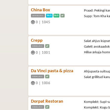
China Box
Praad: Pekingi ka
ANNELINN
Wolt
Bolt
Supp: Tom Kha kan
0
|
1045
Crepp
Salat ahjus küpse
KESKLINN
Galett avokaadok
Hilise ärkaja hom
0
|
1001
Da Vinci pasta & pizza
Ahjupasta suitsup
KESKLINN
Salat grillitud ka
0
|
1006
Dorpat Restoran
Komplekt: Supi-sal
KESKLINN
Komplekt: Kogu buf