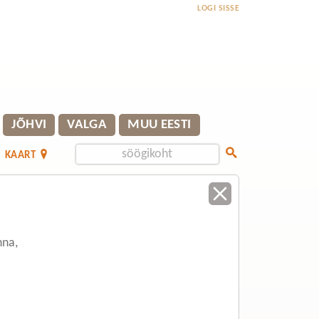
LOGI SISSE
JÕHVI
VALGA
MUU EESTI
KAART
nna,