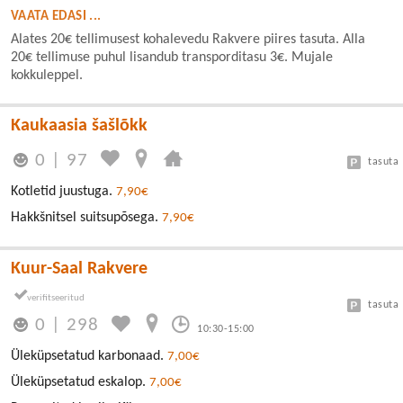
VAATA EDASI ...
Alates 20€ tellimusest kohalevedu Rakvere piires tasuta. Alla
20€ tellimuse puhul lisandub transporditasu 3€. Mujale
kokkuleppel.
Kaukaasia šašlõkk
0
|
97
tasuta
Kotletid juustuga.
7,90€
Hakkšnitsel suitsupõsega.
7,90€
Kuur-Saal Rakvere
tasuta
0
|
298
10:30-15:00
Üleküpsetatud karbonaad.
7,00€
Üleküpsetatud eskalop.
7,00€