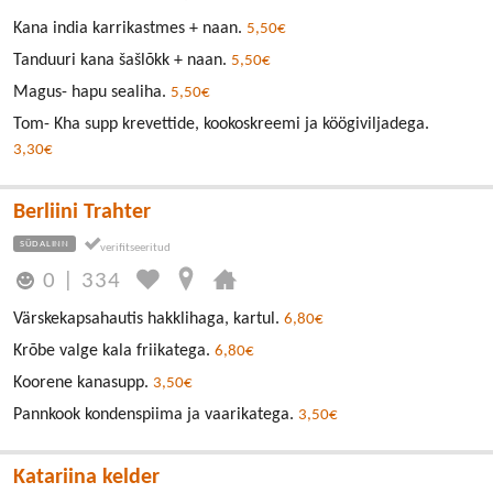
Kana india karrikastmes + naan.
5,50€
Tanduuri kana šašlõkk + naan.
5,50€
Magus- hapu sealiha.
5,50€
Tom- Kha supp krevettide, kookoskreemi ja köögiviljadega.
3,30€
Berliini Trahter
SÜDALINN
0
|
334
Värskekapsahautis hakklihaga, kartul.
6,80€
Krõbe valge kala friikatega.
6,80€
Koorene kanasupp.
3,50€
Pannkook kondenspiima ja vaarikatega.
3,50€
Katariina kelder