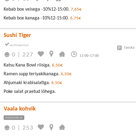
Kebab box veisega -10%12-15:00.
7,65€
Kebab box kanaga -10%12-15:00.
6,75€
Sushi Tiger
tasuta
0
|
227
11:00-17:00
Katsu Kana Bowl riisiga.
6,50€
Ramen supp teriyakikanaga.
6,50€
Ahjumaki krabisalatiga.
6,50€
Poke salat praetud lõhega.
Vaala kohvik
ROODEVÄLJA
0
|
253