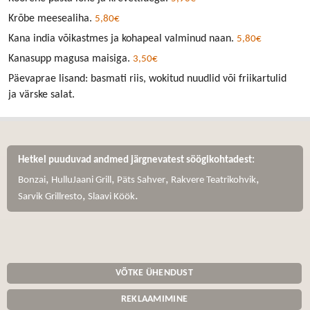
Krõbe meesealiha.
5,80€
Kana india võikastmes ja kohapeal valminud naan.
5,80€
Kanasupp magusa maisiga.
3,50€
Päevaprae lisand: basmati riis, wokitud nuudlid või friikartulid
ja värske salat.
Hetkel puuduvad andmed järgnevatest söögikohtadest:
,
,
,
,
Bonzai
HulluJaani Grill
Päts Sahver
Rakvere Teatrikohvik
,
.
Sarvik Grillresto
Slaavi Köök
VÕTKE ÜHENDUST
REKLAAMIMINE