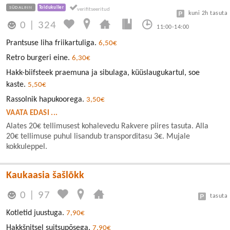
SÜDALINN
Toidukuller
kuni 2h tasuta
0
|
324
11:00-14:00
Prantsuse liha friikartuliga.
6,50€
Retro burgeri eine.
6,30€
Hakk-biifsteek praemuna ja sibulaga, küüslaugukartul, soe
kaste.
5,50€
Rassolnik hapukoorega.
3,50€
VAATA EDASI ...
Alates 20€ tellimusest kohalevedu Rakvere piires tasuta. Alla
20€ tellimuse puhul lisandub transporditasu 3€. Mujale
kokkuleppel.
Kaukaasia šašlõkk
0
|
97
tasuta
Kotletid juustuga.
7,90€
Hakkšnitsel suitsupõsega.
7,90€