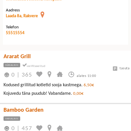
Aadress
Laada 8a, Rakvere
Telefon
55515554
Ararat Grill
SÜDALINN
tasuta
0
|
365
alates 11:00
Kodused grillitud kotletid sooja kastmega.
6,50€
Kojuvedu täna puudub! Vabandame.
0,00€
Bamboo Garden
VANALINN
0
|
457