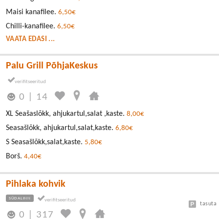
Maisi kanafilee.
6,50€
Chilli-kanafilee.
6,50€
VAATA EDASI ...
Palu Grill PõhjaKeskus
0
|
14
XL Seašaslõkk, ahjukartul,salat ,kaste.
8,00€
Seasašlõkk, ahjukartul,salat,kaste.
6,80€
S Seasašlõkk,salat,kaste.
5,80€
Borš.
4,40€
Pihlaka kohvik
SÜDALINN
tasuta
0
|
317