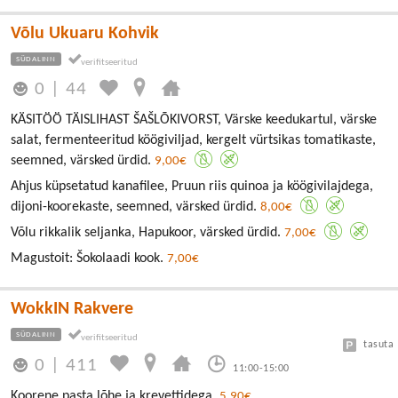
Võlu Ukuaru Kohvik
SÜDALINN
0
|
44
KÄSITÖÖ TÄISLIHAST ŠAŠLÕKIVORST, Värske keedukartul, värske
salat, fermenteeritud köögiviljad, kergelt vürtsikas tomatikaste,
seemned, värsked ürdid.
9,00€
Ahjus küpsetatud kanafilee, Pruun riis quinoa ja köögivilajdega,
dijoni-koorekaste, seemned, värsked ürdid.
8,00€
Võlu rikkalik seljanka, Hapukoor, värsked ürdid.
7,00€
Magustoit: Šokolaadi kook.
7,00€
WokkIN Rakvere
SÜDALINN
tasuta
0
|
411
11:00-15:00
Koorene pasta lõhe ja krevettidega.
5,90€