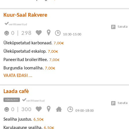
Kuur-Saal Rakvere
tasuta
0
|
298
10:30-15:00
Üleküpsetatud karbonaad.
7,00€
Üleküpsetatud eskalop.
7,00€
Paneeritud broilerifilee.
7,00€
Burgundia loomaliha.
7,00€
VAATA EDASI ...
Laada cafè
SÜDALINN
tasuta
0
|
300
09:00-18:00
Sealiha juustus.
6,50€
Karulaugune sealiha.
6,50€