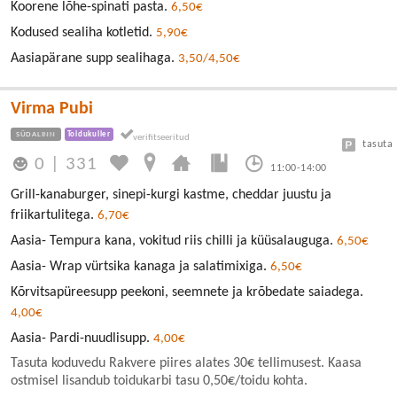
Koorene lõhe-spinati pasta.
6,50€
Kodused sealiha kotletid.
5,90€
Aasiapärane supp sealihaga.
3,50/4,50€
Virma Pubi
SÜDALINN
Toidukuller
tasuta
0
|
331
11:00-14:00
Grill-kanaburger, sinepi-kurgi kastme, cheddar juustu ja
friikartulitega.
6,70€
Aasia- Tempura kana, vokitud riis chilli ja küüsalauguga.
6,50€
Aasia- Wrap vürtsika kanaga ja salatimixiga.
6,50€
Kõrvitsapüreesupp peekoni, seemnete ja krõbedate saiadega.
4,00€
Aasia- Pardi-nuudlisupp.
4,00€
Tasuta koduvedu Rakvere piires alates 30€ tellimusest. Kaasa
ostmisel lisandub toidukarbi tasu 0,50€/toidu kohta.