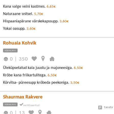
Kana valge veini kastmes.
6,65€
Naturaane snitsel.
5,70€
Hispaaniapärane värskekapssupp.
3,60€
Yokai oasupp.
3,60€
Rohuaia Kohvik
SÜDALINN
0
|
350
Üleküpsetatud kala juustu ja majoneesiga.
6,50€
Krõbe kana friikartulitega.
6,50€
Kõrvitsa- püreesupp krõbeda peekoniga.
3,50€
Shaurmax Rakvere
SÜDALINN
tasuta
0
|
13