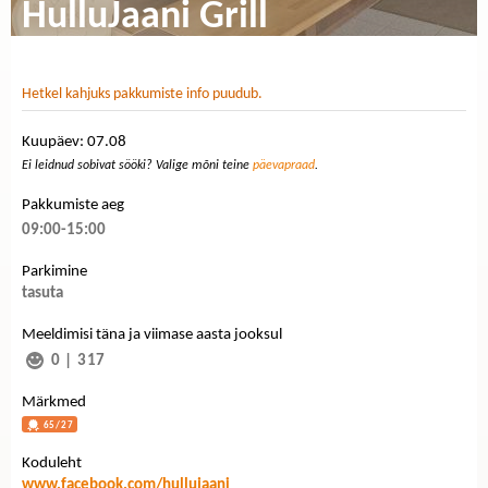
HulluJaani Grill
Hetkel kahjuks pakkumiste info puudub.
Kuupäev: 07.08
Ei leidnud sobivat sööki? Valige mõni teine
päevapraad
.
Pakkumiste aeg
09:00-15:00
Parkimine
tasuta
Meeldimisi täna ja viimase aasta jooksul
0
|
317
Märkmed
65/27
Koduleht
www.facebook.com/hullujaani