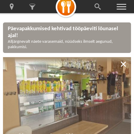
Päevapakkumised kehtivad tööpäeviti lõunasel
ajal!
Alljärgnevalt näete varasemaid, nüüdseks ilmselt aegunud,
pakkumisi.