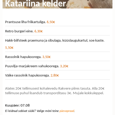
Katariina kelder
Prantsuse liha friikartuliga.
6,50€
Retro burgeri eine.
6,30€
Hakk-biifsteek praemuna ja sibulaga, küüslaugukartul, soe kaste.
5,50€
Rassolnik hapukoorega.
3,50€
Puuvilja-marjakreem vahukoorega.
3,20€
Väike rassolnik hapukoorega.
2,80€
Alates 20€ tellimusest kohalevedu Rakvere piires tasuta. Alla 20€
tellimuse puhul lisandub transporditasu 3€. Mujale kokkuleppel.
Kuupäev: 07.08
Ei leidnud sobivat sööki? Valige mõni teine
päevapraad
.