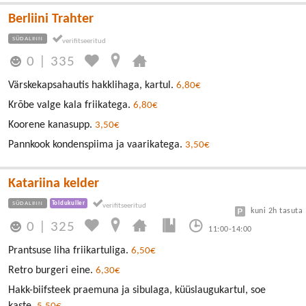
Berliini Trahter
SÜDALINN
0
|
335
Värskekapsahautis hakklihaga, kartul.
6,80€
Krõbe valge kala friikatega.
6,80€
Koorene kanasupp.
3,50€
Pannkook kondenspiima ja vaarikatega.
3,50€
Katariina kelder
SÜDALINN
Toidukuller
kuni 2h tasuta
0
|
325
11:00-14:00
Prantsuse liha friikartuliga.
6,50€
Retro burgeri eine.
6,30€
Hakk-biifsteek praemuna ja sibulaga, küüslaugukartul, soe
kaste.