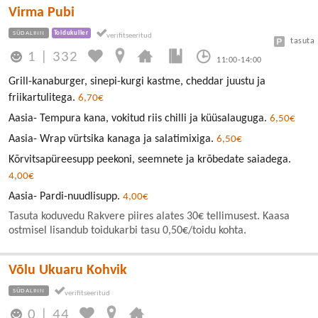
Virma Pubi
SÜDALINN
Toidukuller
tasuta
1
|
332
11:00-14:00
Grill-kanaburger, sinepi-kurgi kastme, cheddar juustu ja
friikartulitega.
6,70€
Aasia- Tempura kana, vokitud riis chilli ja küüsalauguga.
6,50€
Aasia- Wrap vürtsika kanaga ja salatimixiga.
6,50€
Kõrvitsapüreesupp peekoni, seemnete ja krõbedate saiadega.
4,00€
Aasia- Pardi-nuudlisupp.
4,00€
Tasuta koduvedu Rakvere piires alates 30€ tellimusest. Kaasa
ostmisel lisandub toidukarbi tasu 0,50€/toidu kohta.
Võlu Ukuaru Kohvik
SÜDALINN
0
|
44