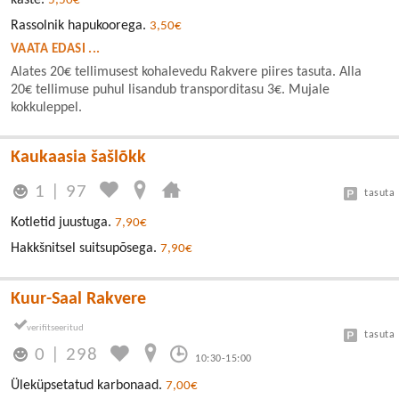
5,50€
Rassolnik hapukoorega.
3,50€
VAATA EDASI ...
Alates 20€ tellimusest kohalevedu Rakvere piires tasuta. Alla
20€ tellimuse puhul lisandub transporditasu 3€. Mujale
kokkuleppel.
Kaukaasia šašlõkk
1
|
97
tasuta
Kotletid juustuga.
7,90€
Hakkšnitsel suitsupõsega.
7,90€
Kuur-Saal Rakvere
tasuta
0
|
298
10:30-15:00
Üleküpsetatud karbonaad.
7,00€