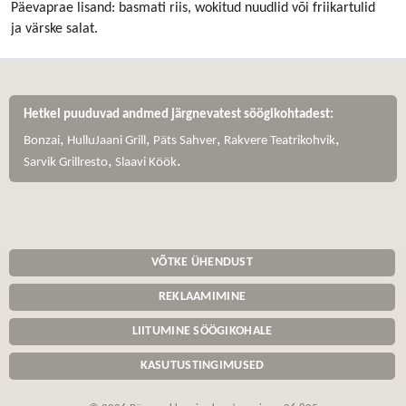
Päevaprae lisand: basmati riis, wokitud nuudlid või friikartulid
ja värske salat.
Hetkel puuduvad andmed järgnevatest söögikohtadest:
,
,
,
,
Bonzai
HulluJaani Grill
Päts Sahver
Rakvere Teatrikohvik
,
.
Sarvik Grillresto
Slaavi Köök
VÕTKE ÜHENDUST
REKLAAMIMINE
LIITUMINE SÖÖGIKOHALE
KASUTUSTINGIMUSED