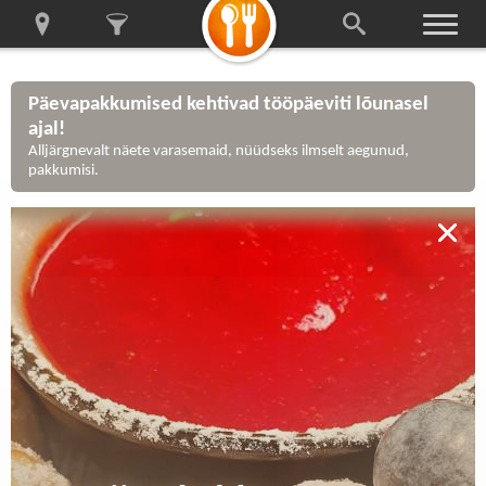
Päevapakkumised kehtivad tööpäeviti lõunasel
ajal!
Alljärgnevalt näete varasemaid, nüüdseks ilmselt aegunud,
pakkumisi.