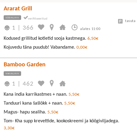
Ararat Grill
SÜDALINN
tasuta
1
|
366
alates 11:00
Kodused grillitud kotletid sooja kastmega.
6,50€
Kojuvedu täna puudub! Vabandame.
0,00€
Bamboo Garden
VANALINN
1
|
462
Kana india karrikastmes + naan.
5,50€
Tanduuri kana šašlõkk + naan.
5,50€
Magus- hapu sealiha.
5,50€
Tom- Kha supp krevettide, kookoskreemi ja köögiviljadega.
3,30€