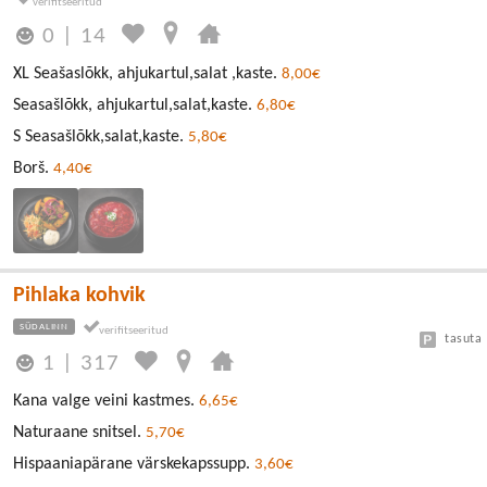
0
|
14
XL Seašaslõkk, ahjukartul,salat ,kaste.
8,00€
Seasašlõkk, ahjukartul,salat,kaste.
6,80€
S Seasašlõkk,salat,kaste.
5,80€
Borš.
4,40€
Pihlaka kohvik
SÜDALINN
tasuta
1
|
317
Kana valge veini kastmes.
6,65€
Naturaane snitsel.
5,70€
Hispaaniapärane värskekapssupp.
3,60€