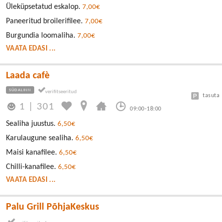
Üleküpsetatud eskalop.
7,00€
Paneeritud broilerifilee.
7,00€
Burgundia loomaliha.
7,00€
VAATA EDASI ...
Laada cafè
SÜDALINN
tasuta
1
|
301
09:00-18:00
Sealiha juustus.
6,50€
Karulaugune sealiha.
6,50€
Maisi kanafilee.
6,50€
Chilli-kanafilee.
6,50€
VAATA EDASI ...
Palu Grill PõhjaKeskus