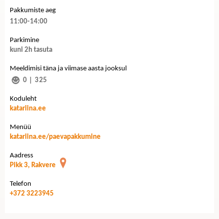
Pakkumiste aeg
11:00-14:00
Parkimine
kuni 2h tasuta
Meeldimisi täna ja viimase aasta jooksul
0
|
325
Koduleht
katariina.ee
Menüü
katariina.ee/paevapakkumine
Aadress
Pikk 3, Rakvere
Telefon
+372 3223945