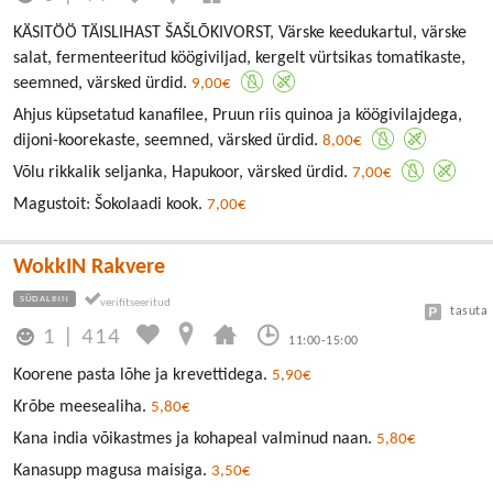
KÄSITÖÖ TÄISLIHAST ŠAŠLÕKIVORST, Värske keedukartul, värske
salat, fermenteeritud köögiviljad, kergelt vürtsikas tomatikaste,
seemned, värsked ürdid.
9,00€
Ahjus küpsetatud kanafilee, Pruun riis quinoa ja köögivilajdega,
dijoni-koorekaste, seemned, värsked ürdid.
8,00€
Võlu rikkalik seljanka, Hapukoor, värsked ürdid.
7,00€
Magustoit: Šokolaadi kook.
7,00€
WokkIN Rakvere
SÜDALINN
tasuta
1
|
414
11:00-15:00
Koorene pasta lõhe ja krevettidega.
5,90€
Krõbe meesealiha.
5,80€
Kana india võikastmes ja kohapeal valminud naan.
5,80€
Kanasupp magusa maisiga.
3,50€