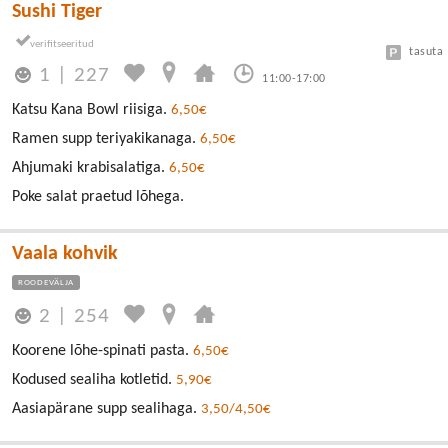
Sushi Tiger
tasuta
1
|
227
11:00-17:00
Katsu Kana Bowl riisiga.
6,50€
Ramen supp teriyakikanaga.
6,50€
Ahjumaki krabisalatiga.
6,50€
Poke salat praetud lõhega.
Vaala kohvik
ROODEVÄLJA
2
|
254
Koorene lõhe-spinati pasta.
6,50€
Kodused sealiha kotletid.
5,90€
Aasiapärane supp sealihaga.
3,50/4,50€