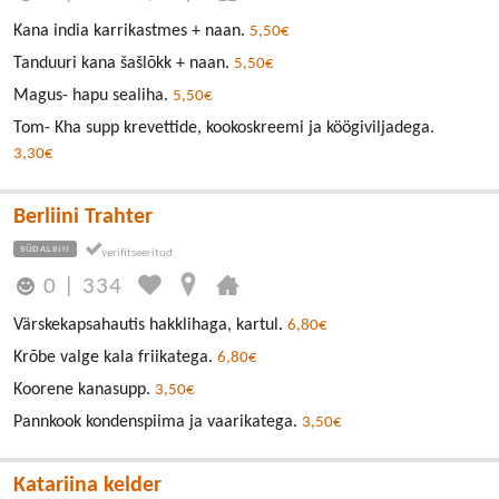
Kana india karrikastmes + naan.
5,50€
Tanduuri kana šašlõkk + naan.
5,50€
Magus- hapu sealiha.
5,50€
Tom- Kha supp krevettide, kookoskreemi ja köögiviljadega.
3,30€
Berliini Trahter
SÜDALINN
0
|
334
Värskekapsahautis hakklihaga, kartul.
6,80€
Krõbe valge kala friikatega.
6,80€
Koorene kanasupp.
3,50€
Pannkook kondenspiima ja vaarikatega.
3,50€
Katariina kelder