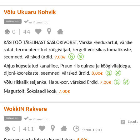
Võlu Ukuaru Kohvik
SÜDALINN
0
|
44
KÄSITÖÖ TÄISLIHAST ŠAŠLÕKIVORST, Värske keedukartul, värske
salat, fermenteeritud köögiviljad, kergelt vürtsikas tomatikaste,
seemned, värsked ürdid.
9,00€
Ahjus küpsetatud kanafilee, Pruun riis quinoa ja köögivilajdega,
dijoni-koorekaste, seemned, värsked ürdid.
8,00€
Võlu rikkalik seljanka, Hapukoor, värsked ürdid.
7,00€
Magustoit: Šokolaadi kook.
7,00€
WokkIN Rakvere
SÜDALINN
tasuta
0
|
411
11:00-15:00
Koorene pasta lõhe ja krevettidega.