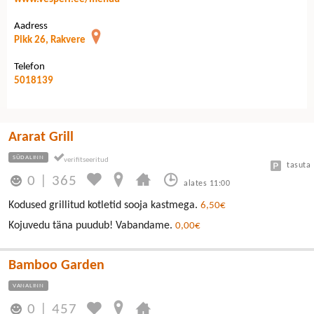
Aadress
Pikk 26, Rakvere
Telefon
5018139
Ararat Grill
SÜDALINN
tasuta
0
|
365
alates 11:00
Kodused grillitud kotletid sooja kastmega.
6,50€
Kojuvedu täna puudub! Vabandame.
0,00€
Bamboo Garden
VANALINN
0
|
457