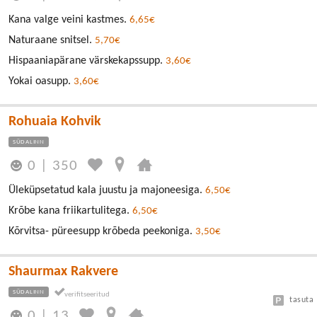
Kana valge veini kastmes.
6,65€
Naturaane snitsel.
5,70€
Hispaaniapärane värskekapssupp.
3,60€
Yokai oasupp.
3,60€
Rohuaia Kohvik
SÜDALINN
0
|
350
Üleküpsetatud kala juustu ja majoneesiga.
6,50€
Krõbe kana friikartulitega.
6,50€
Kõrvitsa- püreesupp krõbeda peekoniga.
3,50€
Shaurmax Rakvere
SÜDALINN
tasuta
0
|
13