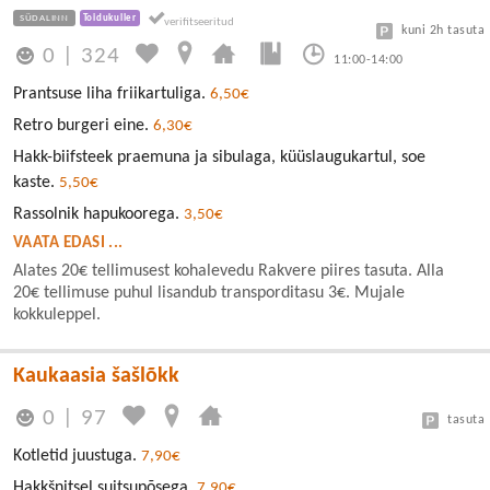
SÜDALINN
Toidukuller
kuni 2h tasuta
0
|
324
11:00-14:00
Prantsuse liha friikartuliga.
6,50€
Retro burgeri eine.
6,30€
Hakk-biifsteek praemuna ja sibulaga, küüslaugukartul, soe
kaste.
5,50€
Rassolnik hapukoorega.
3,50€
VAATA EDASI ...
Alates 20€ tellimusest kohalevedu Rakvere piires tasuta. Alla
20€ tellimuse puhul lisandub transporditasu 3€. Mujale
kokkuleppel.
Kaukaasia šašlõkk
0
|
97
tasuta
Kotletid juustuga.
7,90€
Hakkšnitsel suitsupõsega.
7,90€