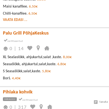
Maisi kanafilee.
6,50€
Chilli-kanafilee.
6,50€
VAATA EDASI ...
Palu Grill PõhjaKeskus
0
|
14
XL Seašaslõkk, ahjukartul,salat ,kaste.
8,00€
Seasašlõkk, ahjukartul,salat,kaste.
6,80€
S Seasašlõkk,salat,kaste.
5,80€
Borš.
4,40€
Pihlaka kohvik
SÜDALINN
tasuta
0
|
317