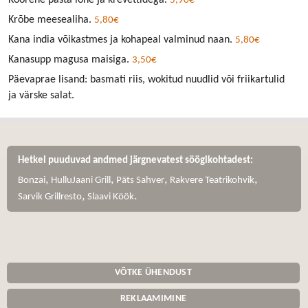
5,90€
Krõbe meesealiha.
5,80€
Kana india võikastmes ja kohapeal valminud naan.
5,80€
Kanasupp magusa maisiga.
3,50€
Päevaprae lisand: basmati riis, wokitud nuudlid või friikartulid
ja värske salat.
Hetkel puuduvad andmed järgnevatest söögikohtadest:
,
,
,
,
Bonzai
HulluJaani Grill
Päts Sahver
Rakvere Teatrikohvik
,
.
Sarvik Grillresto
Slaavi Köök
VÕTKE ÜHENDUST
REKLAAMIMINE