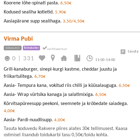
Koorene lõhe-spinati pasta.
6,50€
Kodused sealiha kotletid.
5,90€
Aasiapärane supp sealihaga.
3,50/4,50€
Virma Pubi
SÜDALINN
Toidukuller
tasuta
0
|
331
11:00-14:00
Grill-kanaburger, sinepi-kurgi kastme, cheddar juustu ja
friikartulitega.
6,70€
Aasia- Tempura kana, vokitud riis chilli ja küüsalauguga.
6,50€
Aasia- Wrap vürtsika kanaga ja salatimixiga.
6,50€
Kõrvitsapüreesupp peekoni, seemnete ja krõbedate saiadega.
4,00€
Aasia- Pardi-nuudlisupp.
4,00€
Tasuta koduvedu Rakvere piires alates 30€ tellimusest. Kaasa
ostmisel lisandub toidukarbi tasu 0,50€/toidu kohta.