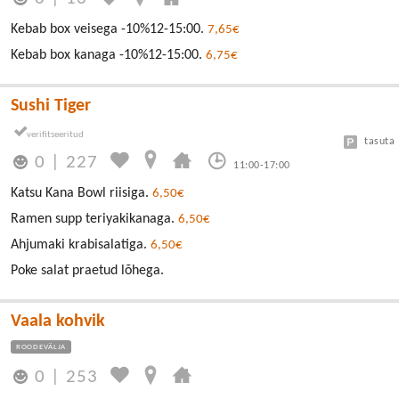
Kebab box veisega -10%12-15:00.
7,65€
Kebab box kanaga -10%12-15:00.
6,75€
Sushi Tiger
tasuta
0
|
227
11:00-17:00
Katsu Kana Bowl riisiga.
6,50€
Ramen supp teriyakikanaga.
6,50€
Ahjumaki krabisalatiga.
6,50€
Poke salat praetud lõhega.
Vaala kohvik
ROODEVÄLJA
0
|
253