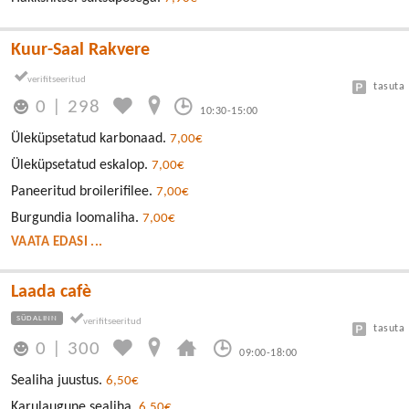
Kuur-Saal Rakvere
tasuta
0
|
298
10:30-15:00
Üleküpsetatud karbonaad.
7,00€
Üleküpsetatud eskalop.
7,00€
Paneeritud broilerifilee.
7,00€
Burgundia loomaliha.
7,00€
VAATA EDASI ...
Laada cafè
SÜDALINN
tasuta
0
|
300
09:00-18:00
Sealiha juustus.
6,50€
Karulaugune sealiha.
6,50€