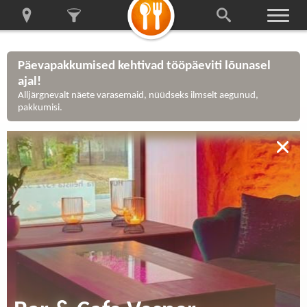
Päevapakkumised kehtivad tööpäeviti lõunasel
ajal!
Alljärgnevalt näete varasemaid, nüüdseks ilmselt aegunud,
pakkumisi.