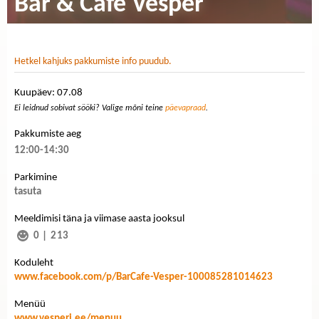
Bar & Cafe Vesper
Hetkel kahjuks pakkumiste info puudub.
Kuupäev: 07.08
Ei leidnud sobivat sööki? Valige mõni teine
päevapraad
.
Pakkumiste aeg
12:00-14:30
Parkimine
tasuta
Meeldimisi täna ja viimase aasta jooksul
0
|
213
Koduleht
www.facebook.com/p/BarCafe-Vesper-100085281014623
Menüü
www.vesperi.ee/menuu