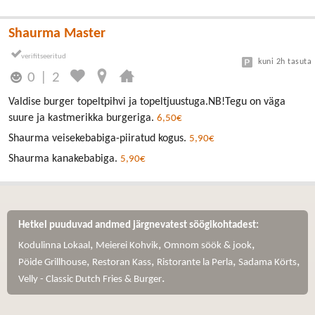
Shaurma Master
kuni 2h tasuta
0
|
2
Valdise burger topeltpihvi ja topeltjuustuga.NB!Tegu on väga
suure ja kastmerikka burgeriga.
6,50€
Shaurma veisekebabiga-piiratud kogus.
5,90€
Shaurma kanakebabiga.
5,90€
Hetkel puuduvad andmed järgnevatest söögikohtadest:
,
,
,
Kodulinna Lokaal
Meierei Kohvik
Omnom söök & jook
,
,
,
,
Pöide Grillhouse
Restoran Kass
Ristorante la Perla
Sadama Körts
.
Velly - Classic Dutch Fries & Burger