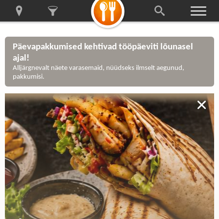
Päevapakkumised kehtivad tööpäeviti lõunasel
ajal!
Alljärgnevalt näete varasemaid, nüüdseks ilmselt aegunud,
pakkumisi.