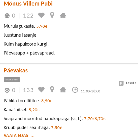
Mönus Villem Pubi
0
|
122
Murulagukaste.
5,90€
Juustune lasanje.
Külm hapukoore kurgi.
Päevasupp + päevapraad.
Päevakas
KESKLINN
tasuta
0
|
133
11:00-18:00
Pähkla forellifilee.
8,50€
Kanašnitsel.
8,20€
Seapraad mooritud hapukapsaga (G, L).
7,70/8,70€
Kruubipuder sealihaga.
7,50€
VAATA EDASI ...