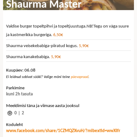
Shaurma Master
Valdise burger topeltpihvi ja topeltjuustuga.NB!Tegu on väga suure
ja kastmerikka burgeriga.
6,50€
Shaurma veisekebabiga-piiratud kogus.
5,90€
Shaurma kanakebabiga.
5,90€
Kuupäev: 06.08
Ei leidnud sobivat sööki? Valige mõni teine
päevapraad
.
Parkimine
kuni 2h tasuta
Meeldimisi täna ja viimase aasta jooksul
0
|
2
Koduleht
www.facebook.com/share/1CZMQZXvuH/?mibextid=wwXIfr