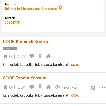
Aadress
Tallinna tn 5 kuressaare, Kuressaare
Telefon
56384779
COOP Kummeli Konsum
SAAREMAA
0
|
123
Kalakotlet, kauboikartul, v,kapsa-kurgisalat.
,000€
COOP Tooma Konsum
0
|
124
tasuta
11:00-13:00
Kalakotlet, kauboikartul, v,kapsa-kurgisalat.
,000€