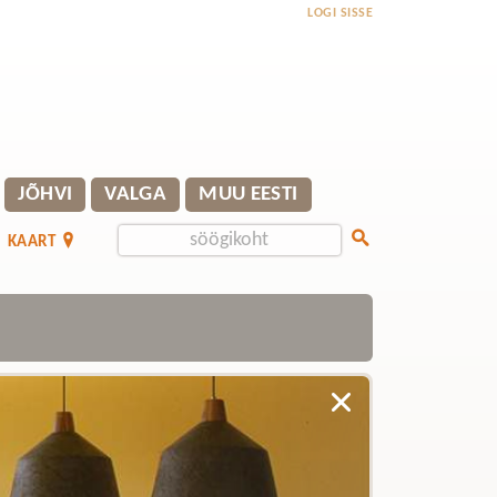
LOGI SISSE
JÕHVI
VALGA
MUU EESTI
KAART