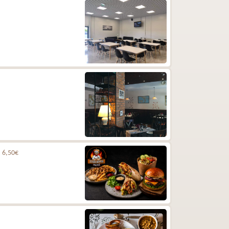
.
6,50€