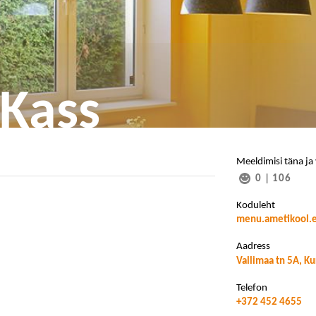
 Kass
Meeldimisi täna ja
0
|
106
Koduleht
menu.ametikool.
Aadress
Vallimaa tn 5A, K
Telefon
+372 452 4655