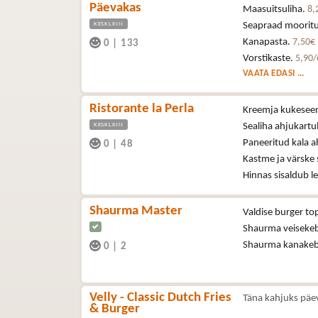
Päevakas
Maasuitsuliha.
8,
KESKLINN
Seapraad mooritu
Kanapasta.
7,50€
0
|
133
Vorstikaste.
5,90/
VAATA EDASI ...
Ristorante la Perla
Kreemja kukeseen
KESKLINN
Sealiha ahjukartul
Paneeritud kala ah
0
|
48
Kastme ja värske s
Hinnas sisaldub le
Shaurma Master
Valdise burger to
Shaurma veisekeb
Shaurma kanakeb
0
|
2
Velly - Classic Dutch Fries
Täna kahjuks päe
& Burger