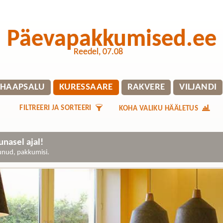
Päevapakkumised.ee
Reedel, 07.08
HAAPSALU
KURESSAARE
RAKVERE
VILJANDI
FILTREERI JA SORTEERI
KOHA VALIKU HÄÄLETUS
nasel ajal!
gunud, pakkumisi.