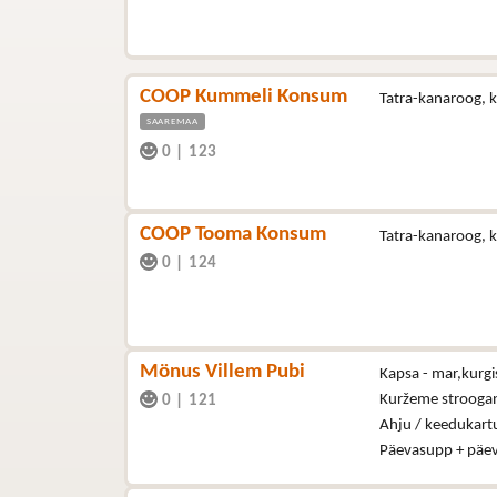
COOP Kummeli Konsum
Tatra-kanaroog, ki
SAAREMAA
0
|
123
COOP Tooma Konsum
Tatra-kanaroog, ki
0
|
124
Mönus Villem Pubi
Kapsa - mar,kurgi
Kuržeme strooga
0
|
121
Ahju / keedukartu
Päevasupp + päe