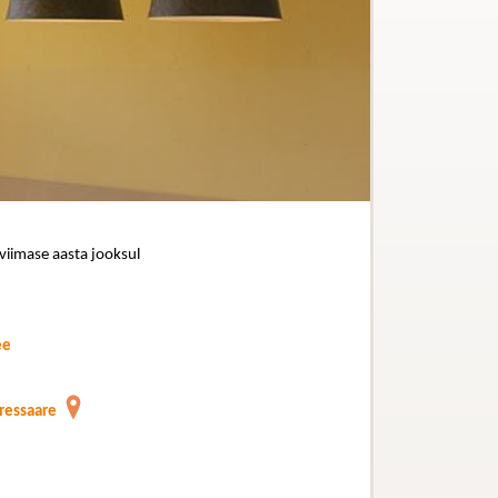
 viimase aasta jooksul
ee
uressaare