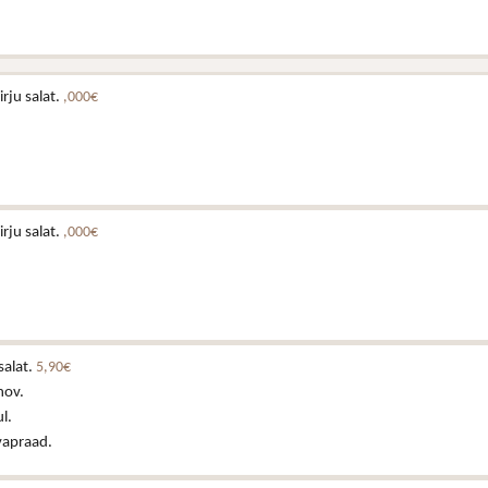
rju salat.
,000€
rju salat.
,000€
salat.
5,90€
nov.
l.
vapraad.