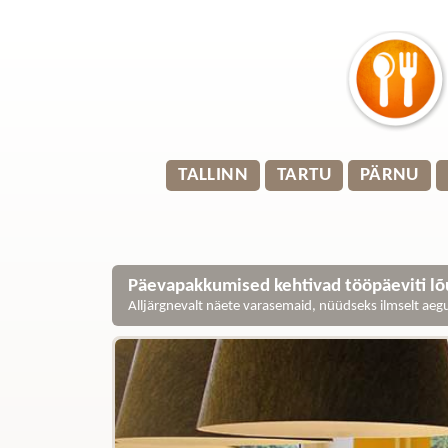
TALLINN
TARTU
PÄRNU
Päevapakkumised kehtivad tööpäeviti lõu
Alljärgnevalt näete varasemaid, nüüdseks ilmselt ae