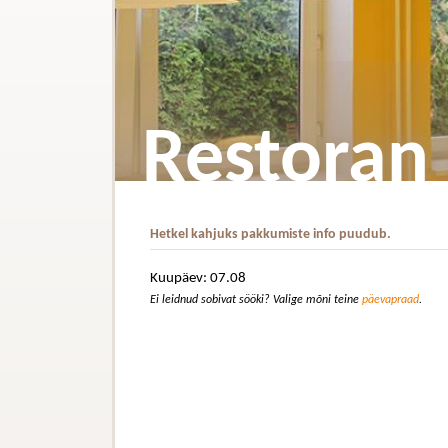
Restoran
Hetkel kahjuks pakkumiste info puudub.
Kuupäev: 07.08
Ei leidnud sobivat sööki? Valige mõni teine
päevapraad
.