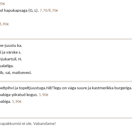
20€
d hapukapsaga (G, L).
7,70/8,70€
6,90€
e-juustu ka.
i ja värske s.
jukartuli, H.
alatiga.
ib, sai, maitsevesi.
peltpihvi ja topeltjuustuga.NB!Tegu on väga suure ja kastmerikka burgeriga
abiga-piiratud kogus.
5,90€
abiga.
5,90€
vapakkumisi ei ole. Vabandame!