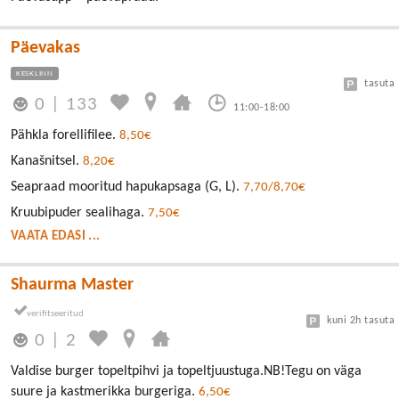
Päevakas
KESKLINN
tasuta
0
|
133
11:00-18:00
Pähkla forellifilee.
8,50€
Kanašnitsel.
8,20€
Seapraad mooritud hapukapsaga (G, L).
7,70/8,70€
Kruubipuder sealihaga.
7,50€
VAATA EDASI ...
Shaurma Master
kuni 2h tasuta
0
|
2
Valdise burger topeltpihvi ja topeltjuustuga.NB!Tegu on väga
suure ja kastmerikka burgeriga.
6,50€