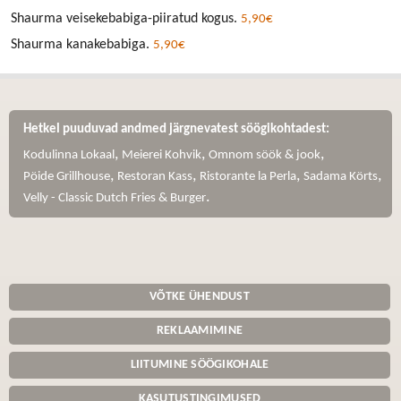
Shaurma veisekebabiga-piiratud kogus.
5,90€
Shaurma kanakebabiga.
5,90€
Hetkel puuduvad andmed järgnevatest söögikohtadest:
,
,
,
Kodulinna Lokaal
Meierei Kohvik
Omnom söök & jook
,
,
,
,
Pöide Grillhouse
Restoran Kass
Ristorante la Perla
Sadama Körts
.
Velly - Classic Dutch Fries & Burger
VÕTKE ÜHENDUST
REKLAAMIMINE
LIITUMINE SÖÖGIKOHALE
KASUTUSTINGIMUSED