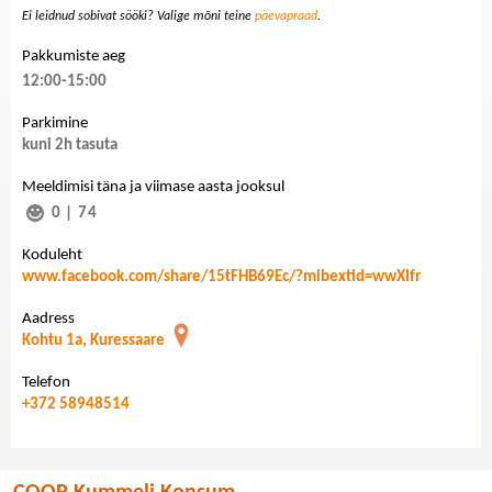
Ei leidnud sobivat sööki? Valige mõni teine
päevapraad
.
Pakkumiste aeg
12:00-15:00
Parkimine
kuni 2h tasuta
Meeldimisi täna ja viimase aasta jooksul
0
|
74
Koduleht
www.facebook.com/share/15tFHB69Ec/?mibextid=wwXIfr
Aadress
Kohtu 1a, Kuressaare
Telefon
+372 58948514