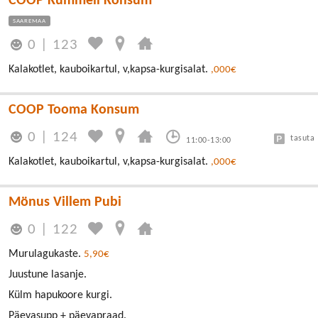
COOP Kummeli Konsum
SAAREMAA
0
|
123
Kalakotlet, kauboikartul, v,kapsa-kurgisalat.
,000€
COOP Tooma Konsum
0
|
124
tasuta
11:00-13:00
Kalakotlet, kauboikartul, v,kapsa-kurgisalat.
,000€
Mönus Villem Pubi
0
|
122
Murulagukaste.
5,90€
Juustune lasanje.
Külm hapukoore kurgi.
Päevasupp + päevapraad.