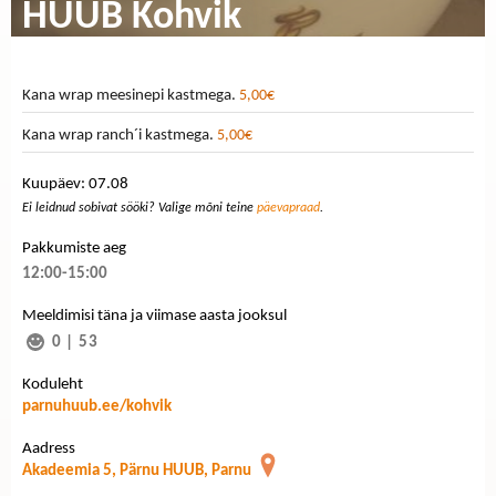
HUUB Kohvik
Kana wrap meesinepi kastmega.
5,00€
Kana wrap ranch´i kastmega.
5,00€
Kuupäev: 07.08
Ei leidnud sobivat sööki? Valige mõni teine
päevapraad
.
Pakkumiste aeg
12:00-15:00
Meeldimisi täna ja viimase aasta jooksul
0
|
53
Koduleht
parnuhuub.ee/kohvik
Aadress
Akadeemia 5, Pärnu HUUB, Parnu