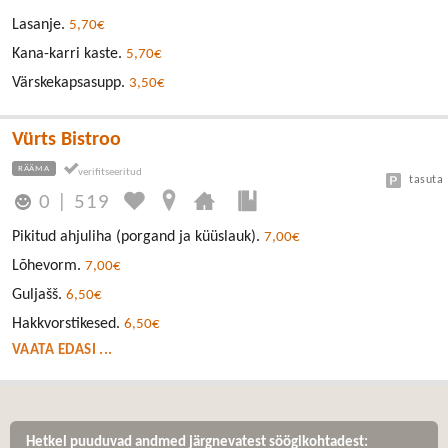
Lasanje.
5,70€
Kana-karri kaste.
5,70€
Värskekapsasupp.
3,50€
Vürts Bistroo
RÄÄMA
tasuta
0
|
519
Pikitud ahjuliha (porgand ja küüslauk).
7,00€
Lõhevorm.
7,00€
Guljašš.
6,50€
Hakkvorstikesed.
6,50€
VAATA EDASI ...
Hetkel puuduvad andmed järgnevatest söögikohtadest: