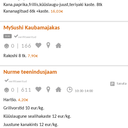
Kana,paprika,frillis,küüslaugu-juust,teriyaki kaste. 8tk
Kananagitsad 6tk +kaste.
16,03€
MySushi Kaubamajakas
MAI
0
|
166
Rakoshi 8 tk.
7,90€
Nurme teenindusjaam
tasuta
0
|
611
10:30-14:00
Hartšo.
4,20€
Grillvorstid 10 eur/kg.
Küüslaugune sealihakaste 12 eur/kg.
Juustune kanakints 12 eur/kg.