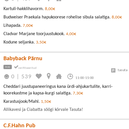
Kartuli-hakklihavorm.
8,00€
Budweiser Praekala hapukoorese rohelise sibula salatiga.
8,00€
Lihapada.
7,00€
Cladvar Marjane toorjuustukook.
4,00€
Kodune seljanka.
3,50€
Babyback Pärnu
MAI
tasuta
0
|
539
11:00-15:00
Cheddari juustupaneeringus kana ürdi-ahjukartulite, karri-
koorekastme ja kapsa-kurgi salatiga.
7,30€
Karastusjook/Mahl.
1,50€
Allikavesi ja Ciabatta söögi kõrvale Tasuta!
C.F.Hahn Pub