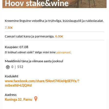
Hoov stake&wine
Kreemine linguine veiseliha ja trühvliga, küüslauguõli ja rukkolasalat.
7,50€
Caesari salat kana ja parmesaniga.
6,00€
Kuupäev: 07.08
Ei leidnud sobivat sööki? Valige mõni teine
päevapraad
.
Meeldimisi täna ja viimase aasta jooksul
0
|
552
Koduleht
www.facebook.com/share/SHovt7HUeHpSE9Yx/?
mibextid=LQQJ4d
Aadress
Kuninga 32, Parnu