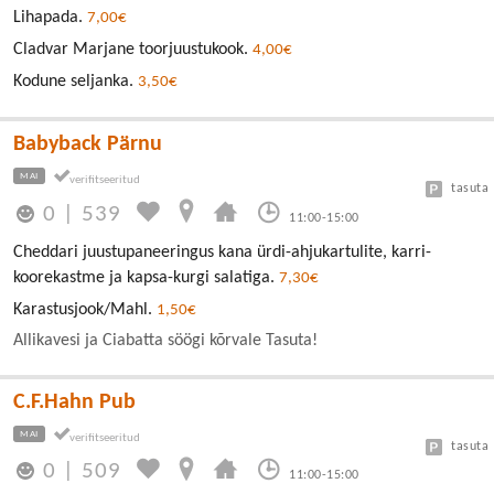
Lihapada.
7,00€
Cladvar Marjane toorjuustukook.
4,00€
Kodune seljanka.
3,50€
Babyback Pärnu
MAI
tasuta
0
|
539
11:00-15:00
Cheddari juustupaneeringus kana ürdi-ahjukartulite, karri-
koorekastme ja kapsa-kurgi salatiga.
7,30€
Karastusjook/Mahl.
1,50€
Allikavesi ja Ciabatta söögi kõrvale Tasuta!
C.F.Hahn Pub
MAI
tasuta
0
|
509
11:00-15:00