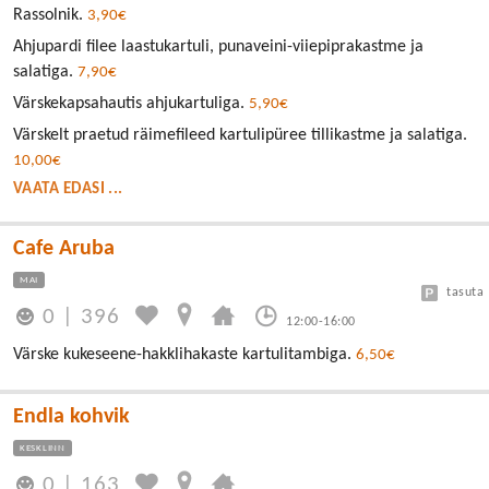
Rassolnik.
3,90€
Ahjupardi filee laastukartuli, punaveini-viiepiprakastme ja
salatiga.
7,90€
Värskekapsahautis ahjukartuliga.
5,90€
Värskelt praetud räimefileed kartulipüree tillikastme ja salatiga.
10,00€
VAATA EDASI ...
Cafe Aruba
MAI
tasuta
0
|
396
12:00-16:00
Värske kukeseene-hakklihakaste kartulitambiga.
6,50€
Endla kohvik
KESKLINN
0
|
163