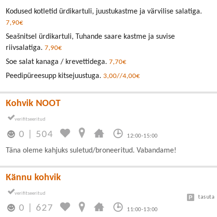
Kodused kotletid ürdikartuli, juustukastme ja värvilise salatiga.
7,90€
Seašnitsel ürdikartuli, Tuhande saare kastme ja suvise
riivsalatiga.
7,90€
Soe salat kanaga / krevettidega.
7,70€
Peedipüreesupp kitsejuustuga.
3,00//4,00€
Kohvik NOOT
0
|
504
12:00-15:00
Täna oleme kahjuks suletud/broneeritud. Vabandame!
Kännu kohvik
tasuta
0
|
627
11:00-13:00