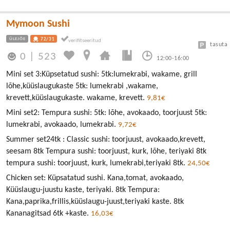
Mymoon Sushi
ÜLEJÕE
72/31
tasuta
0
|
523
12:00-16:00
Mini set 3:Küpsetatud sushi: 5tk:lumekrabi, wakame, grill
lõhe,küüslaugukaste 5tk: lumekrabi ,wakame,
krevett,küüslaugukaste. wakame, krevett.
9,81€
Mini set2: Tempura sushi: 5tk: lõhe, avokaado, toorjuust 5tk:
lumekrabi, avokaado, lumekrabi.
9,72€
Summer set24tk : Classic sushi: toorjuust, avokaado,krevett,
seesam 8tk Tempura sushi: toorjuust, kurk, lõhe, teriyaki 8tk
tempura sushi: toorjuust, kurk, lumekrabi,teriyaki 8tk.
24,50€
Chicken set: Küpsatatud sushi. Kana,tomat, avokaado,
Küüslaugu-juustu kaste, teriyaki. 8tk Tempura:
Kana,paprika,frillis,küüslaugu-juust,teriyaki kaste. 8tk
Kananagitsad 6tk +kaste.
16,03€