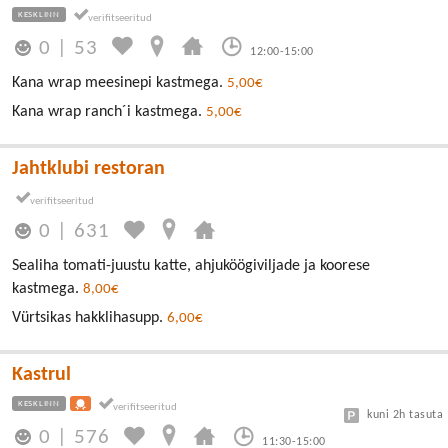
KESKLINN
0
|
53
12:00-15:00
Kana wrap meesinepi kastmega.
5,00€
Kana wrap ranch´i kastmega.
5,00€
Jahtklubi restoran
0
|
631
Sealiha tomati-juustu katte, ahjuköögiviljade ja koorese
kastmega.
8,00€
Vürtsikas hakklihasupp.
6,00€
Kastrul
KESKLINN
kuni 2h tasuta
0
|
576
11:30-15:00