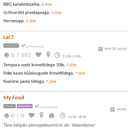
BBQ kanakintsuliha.
6,50€
Grillvorstid praekapsaga.
5,50€
Hernesupp.
3,30€
Lai.T
KESKLINN
kuni 2h tasuta
0
|
563
11:00-15:00
Tempura sushi krevettidega 10tk.
7,00€
Poke kauss küüslauguste krevettidega.
7,00€
Koorene pasta lõhega.
7,00€
My Food
ÜLEJÕE
Toidukuller
tasuta
0
|
0
11:00-18:00
Täna kahjuks päevapakkumisi ei ole. Vabandame!