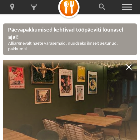
Päevapakkumised kehtivad tööpäeviti lõunasel
ajal!
Alljärgnevalt näete varasemaid, nüüdseks ilmselt aegunud,
pakkumisi.