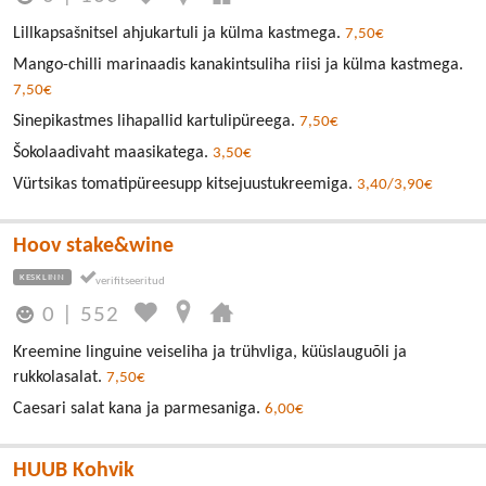
Lillkapsašnitsel ahjukartuli ja külma kastmega.
7,50€
Mango-chilli marinaadis kanakintsuliha riisi ja külma kastmega.
7,50€
Sinepikastmes lihapallid kartulipüreega.
7,50€
Šokolaadivaht maasikatega.
3,50€
Vürtsikas tomatipüreesupp kitsejuustukreemiga.
3,40/3,90€
Hoov stake&wine
KESKLINN
0
|
552
Kreemine linguine veiseliha ja trühvliga, küüslauguõli ja
rukkolasalat.
7,50€
Caesari salat kana ja parmesaniga.
6,00€
HUUB Kohvik