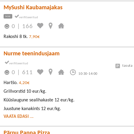
MySushi Kaubamajakas
MAI
0
|
166
Rakoshi 8 tk.
7,90€
Nurme teenindusjaam
tasuta
0
|
611
10:30-14:00
Hartšo.
4,20€
Grillvorstid 10 eur/kg.
Küüslaugune sealihakaste 12 eur/kg.
Juustune kanakints 12 eur/kg.
VAATA EDASI ...
Pärnu Pappa Pizza