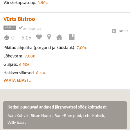
Värskekapsasupp.
3,50€
Vürts Bistroo
RÄÄMA
tasuta
0
|
519
Pikitud ahjuliha (porgand ja küüslauk).
7,00€
Lõhevorm.
7,00€
Guljašš.
6,50€
Hakkvorstikesed.
6,50€
VAATA EDASI ...
Hetkel puuduvad andmed järgnevatest söögikohtadest:
,
,
,
,
Aara Kohvik
Bison House
Bum-Bum pubi
Lehe Kohvik
.
Willy baar