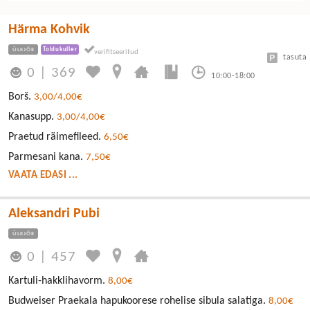
Härma Kohvik
ÜLEJÕE
Toidukuller
tasuta
0
|
369
10:00-18:00
Borš.
3,00/4,00€
Kanasupp.
3,00/4,00€
Praetud räimefileed.
6,50€
Parmesani kana.
7,50€
VAATA EDASI ...
Aleksandri Pubi
ÜLEJÕE
0
|
457
Kartuli-hakklihavorm.
8,00€
Budweiser Praekala hapukoorese rohelise sibula salatiga.
8,00€