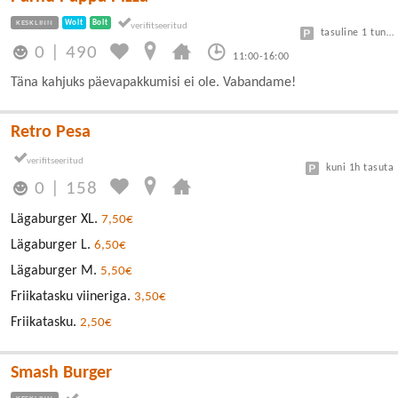
KESKLINN
Wolt
Bolt
tasuline 1 tund tasuta, kellaga
0
|
490
11:00-16:00
Täna kahjuks päevapakkumisi ei ole. Vabandame!
Retro Pesa
kuni 1h tasuta
0
|
158
Lägaburger XL.
7,50€
Lägaburger L.
6,50€
Lägaburger M.
5,50€
Friikatasku viineriga.
3,50€
Friikatasku.
2,50€
Smash Burger