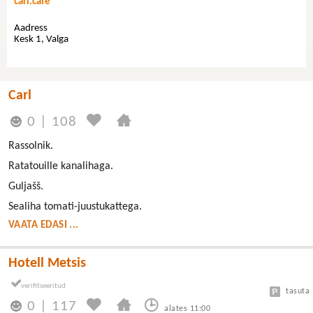
carl.cafe
Aadress
Kesk 1, Valga
Carl
0
|
108
Rassolnik.
Ratatouille kanalihaga.
Guljašš.
Sealiha tomati-juustukattega.
VAATA EDASI ...
Hotell Metsis
tasuta
0
|
117
alates 11:00