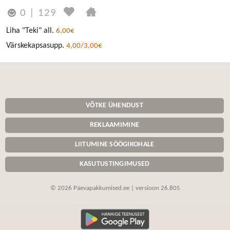
0
|
129
Liha "Teki" all.
6,00€
Värskekapsasupp.
4,00/3,00€
VÕTKE ÜHENDUST
REKLAAMIMINE
LIITUMINE SÖÖGIKOHALE
KASUTUSTINGIMUSED
© 2026 Päevapakkumised.ee | versioon 26.805