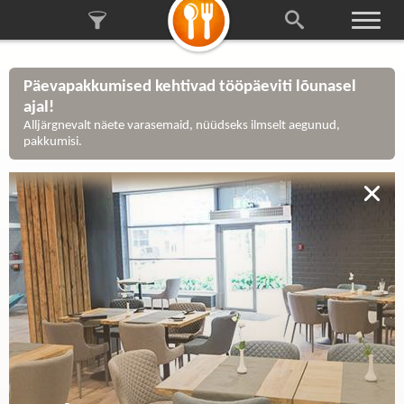
Päevapakkumised kehtivad tööpäeviti lõunasel
ajal!
Alljärgnevalt näete varasemaid, nüüdseks ilmselt aegunud,
pakkumisi.