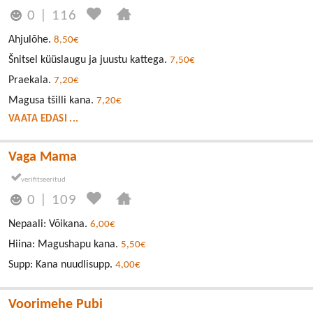
0
|
116
Ahjulõhe.
8,50€
Šnitsel küüslaugu ja juustu kattega.
7,50€
Praekala.
7,20€
Magusa tšilli kana.
7,20€
VAATA EDASI ...
Vaga Mama
0
|
109
Nepaali: Võikana.
6,00€
Hiina: Magushapu kana.
5,50€
Supp: Kana nuudlisupp.
4,00€
Voorimehe Pubi