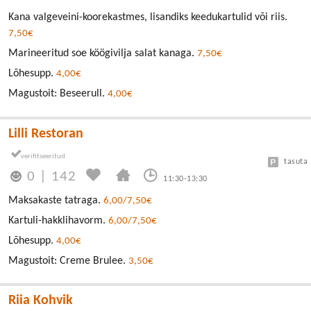
Kana valgeveini-koorekastmes, lisandiks keedukartulid või riis.
7,50€
Marineeritud soe köögivilja salat kanaga.
7,50€
Lõhesupp.
4,00€
Magustoit: Beseerull.
4,00€
Lilli Restoran
tasuta
0
|
142
11:30-13:30
Maksakaste tatraga.
6,00/7,50€
Kartuli-hakklihavorm.
6,00/7,50€
Lõhesupp.
4,00€
Magustoit: Creme Brulee.
3,50€
Riia Kohvik