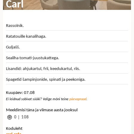
Carl
Rassolnik.
Ratatouille kanalihaga.
Guljašš.
Sealiha tomati-juustukattega.
Lisandid: ahjukartul, frii, keedukartul, riis.
Spagetid šampinjonide, spinati ja peekoniga.
Kuupäev: 07.08
Ei leidnud sobivat sööki? Valige mõni teine
päevapraad
.
Meeldimisi täna ja viimase aasta jooksul
0
|
108
Koduleht