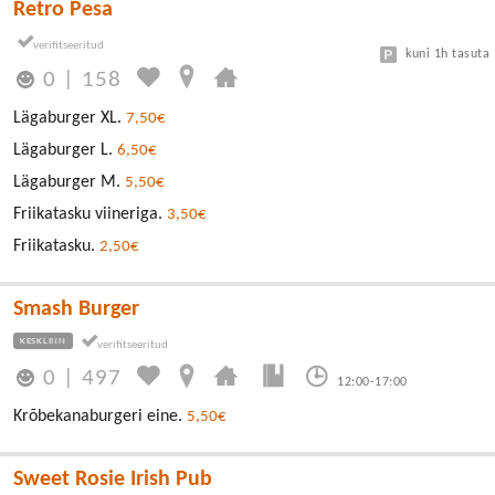
Retro Pesa
kuni 1h tasuta
0
|
158
Lägaburger XL.
7,50€
Lägaburger L.
6,50€
Lägaburger M.
5,50€
Friikatasku viineriga.
3,50€
Friikatasku.
2,50€
Smash Burger
KESKLINN
0
|
497
12:00-17:00
Krõbekanaburgeri eine.
5,50€
Sweet Rosie Irish Pub