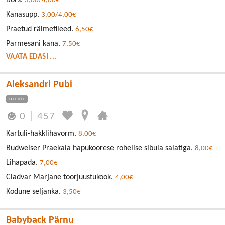
Borš.
3,00/4,00€
Kanasupp.
3,00/4,00€
Praetud räimefileed.
6,50€
Parmesani kana.
7,50€
VAATA EDASI ...
Aleksandri Pubi
ÜLEJÕE
0
|
457
Kartuli-hakklihavorm.
8,00€
Budweiser Praekala hapukoorese rohelise sibula salatiga.
8,00€
Lihapada.
7,00€
Cladvar Marjane toorjuustukook.
4,00€
Kodune seljanka.
3,50€
Babyback Pärnu