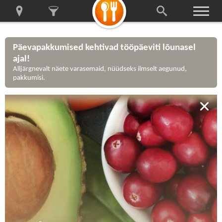
Päevapakkumised kehtivad tööpäeviti lõunasel
ajal!
Alljärgnevalt näete varasemaid, nüüdseks ilmselt aegunud,
pakkumisi.