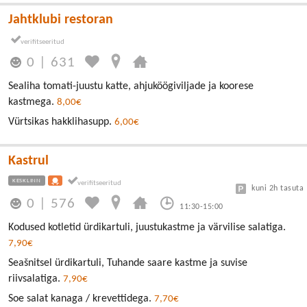
Jahtklubi restoran
0
|
631
Sealiha tomati-juustu katte, ahjuköögiviljade ja koorese
kastmega.
8,00€
Vürtsikas hakklihasupp.
6,00€
Kastrul
KESKLINN
kuni 2h tasuta
0
|
576
11:30-15:00
Kodused kotletid ürdikartuli, juustukastme ja värvilise salatiga.
7,90€
Seašnitsel ürdikartuli, Tuhande saare kastme ja suvise
riivsalatiga.
7,90€
Soe salat kanaga / krevettidega.
7,70€