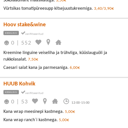
Šokolaadivaht maasikatega.
3,50€
Vürtsikas tomatipüreesupp kitsejuustukreemiga.
3,40/3,90€
Hoov stake&wine
KESKLINN
0
|
552
Kreemine linguine veiseliha ja trühvliga, küüslauguõli ja
rukkolasalat.
7,50€
Caesari salat kana ja parmesaniga.
6,00€
HUUB Kohvik
KESKLINN
0
|
53
12:00-15:00
Kana wrap meesinepi kastmega.
5,00€
Kana wrap ranch´i kastmega.
5,00€