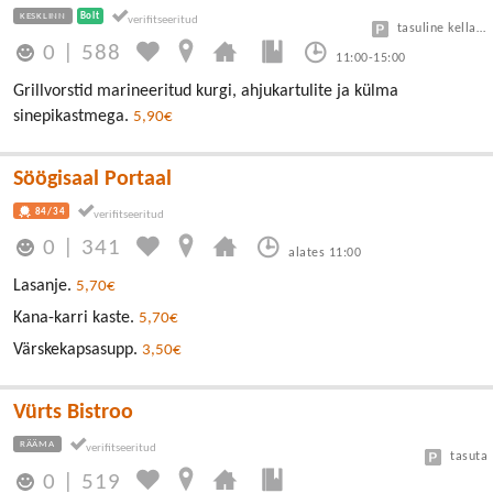
KESKLINN
Bolt
tasuline kellaga 1 tund tasuta
0
|
588
11:00-15:00
Grillvorstid marineeritud kurgi, ahjukartulite ja külma
sinepikastmega.
5,90€
Söögisaal Portaal
84/34
0
|
341
alates 11:00
Lasanje.
5,70€
Kana-karri kaste.
5,70€
Värskekapsasupp.
3,50€
Vürts Bistroo
RÄÄMA
tasuta
0
|
519