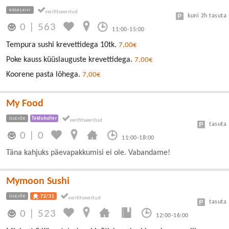
KESKLINN
kuni 2h tasuta
0
|
563
11:00-15:00
Tempura sushi krevettidega 10tk.
7,00€
Poke kauss küüslauguste krevettidega.
7,00€
Koorene pasta lõhega.
7,00€
My Food
ÜLEJÕE
Toidukuller
tasuta
0
|
0
11:00-18:00
Täna kahjuks päevapakkumisi ei ole. Vabandame!
Mymoon Sushi
ÜLEJÕE
72/31
tasuta
0
|
523
12:00-16:00