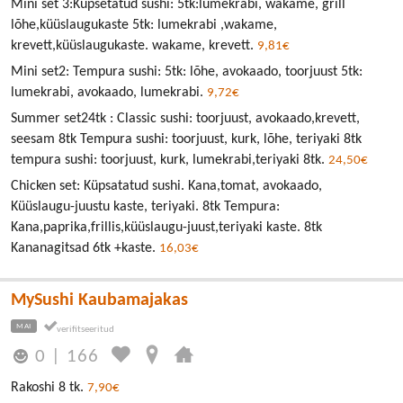
Mini set 3:Küpsetatud sushi: 5tk:lumekrabi, wakame, grill
lõhe,küüslaugukaste 5tk: lumekrabi ,wakame,
krevett,küüslaugukaste. wakame, krevett.
9,81€
Mini set2: Tempura sushi: 5tk: lõhe, avokaado, toorjuust 5tk:
lumekrabi, avokaado, lumekrabi.
9,72€
Summer set24tk : Classic sushi: toorjuust, avokaado,krevett,
seesam 8tk Tempura sushi: toorjuust, kurk, lõhe, teriyaki 8tk
tempura sushi: toorjuust, kurk, lumekrabi,teriyaki 8tk.
24,50€
Chicken set: Küpsatatud sushi. Kana,tomat, avokaado,
Küüslaugu-juustu kaste, teriyaki. 8tk Tempura:
Kana,paprika,frillis,küüslaugu-juust,teriyaki kaste. 8tk
Kananagitsad 6tk +kaste.
16,03€
MySushi Kaubamajakas
MAI
0
|
166
Rakoshi 8 tk.
7,90€