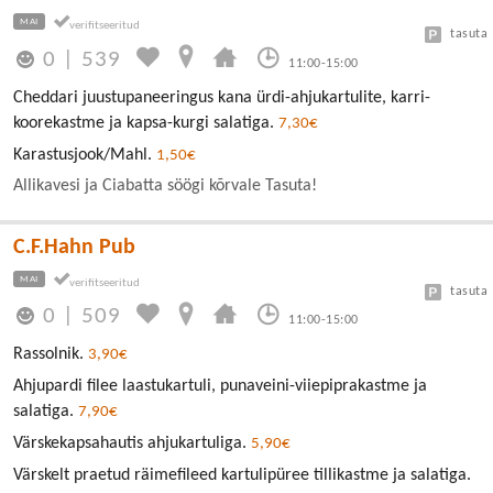
MAI
tasuta
0
|
539
11:00-15:00
Cheddari juustupaneeringus kana ürdi-ahjukartulite, karri-
koorekastme ja kapsa-kurgi salatiga.
7,30€
Karastusjook/Mahl.
1,50€
Allikavesi ja Ciabatta söögi kõrvale Tasuta!
C.F.Hahn Pub
MAI
tasuta
0
|
509
11:00-15:00
Rassolnik.
3,90€
Ahjupardi filee laastukartuli, punaveini-viiepiprakastme ja
salatiga.
7,90€
Värskekapsahautis ahjukartuliga.
5,90€
Värskelt praetud räimefileed kartulipüree tillikastme ja salatiga.