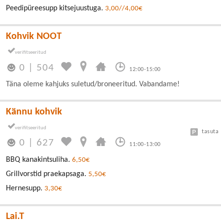
Peedipüreesupp kitsejuustuga.
3,00//4,00€
Kohvik NOOT
0
|
504
12:00-15:00
Täna oleme kahjuks suletud/broneeritud. Vabandame!
Kännu kohvik
tasuta
0
|
627
11:00-13:00
BBQ kanakintsuliha.
6,50€
Grillvorstid praekapsaga.
5,50€
Hernesupp.
3,30€
Lai.T