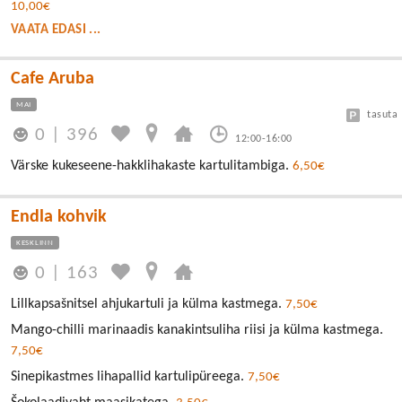
10,00€
VAATA EDASI ...
Cafe Aruba
MAI
tasuta
0
|
396
12:00-16:00
Värske kukeseene-hakklihakaste kartulitambiga.
6,50€
Endla kohvik
KESKLINN
0
|
163
Lillkapsašnitsel ahjukartuli ja külma kastmega.
7,50€
Mango-chilli marinaadis kanakintsuliha riisi ja külma kastmega.
7,50€
Sinepikastmes lihapallid kartulipüreega.
7,50€