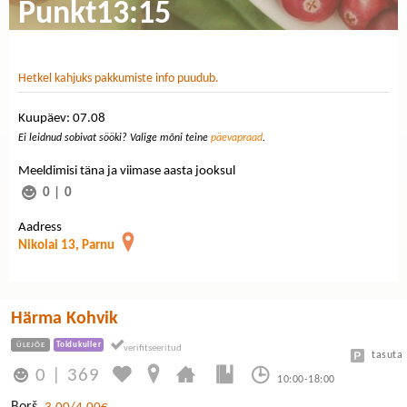
Punkt13:15
Hetkel kahjuks pakkumiste info puudub.
Kuupäev: 07.08
Ei leidnud sobivat sööki? Valige mõni teine
päevapraad
.
Meeldimisi täna ja viimase aasta jooksul
0
|
0
Aadress
Nikolai 13, Parnu
Härma Kohvik
ÜLEJÕE
Toidukuller
tasuta
0
|
369
10:00-18:00