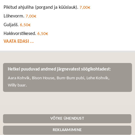
Pikitud ahjuliha (porgand ja küüslauk).
7,00€
Lõhevorm.
7,00€
Guljašš.
6,50€
Hakkvorstikesed.
6,50€
VAATA EDASI ...
Hetkel puuduvad andmed järgnevatest söögikohtadest:
,
,
,
,
Aara Kohvik
Bison House
Bum-Bum pubi
Lehe Kohvik
.
Willy baar
VÕTKE ÜHENDUST
REKLAAMIMINE