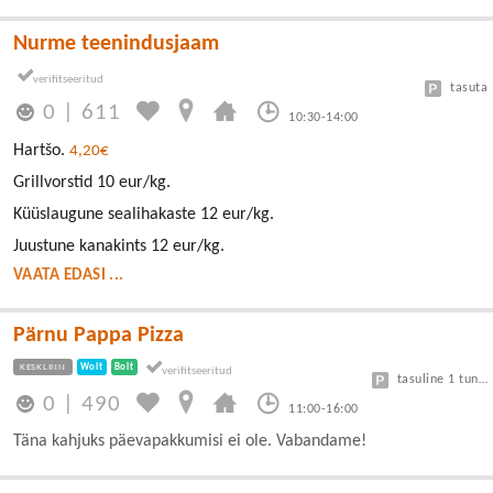
Nurme teenindusjaam
tasuta
0
|
611
10:30-14:00
Hartšo.
4,20€
Grillvorstid 10 eur/kg.
Küüslaugune sealihakaste 12 eur/kg.
Juustune kanakints 12 eur/kg.
VAATA EDASI ...
Pärnu Pappa Pizza
KESKLINN
Wolt
Bolt
tasuline 1 tund tasuta, kellaga
0
|
490
11:00-16:00
Täna kahjuks päevapakkumisi ei ole. Vabandame!