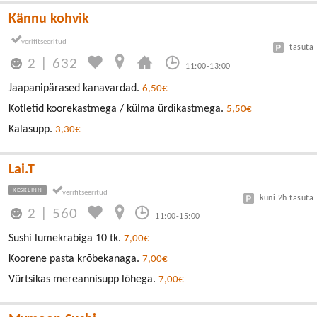
Kännu kohvik
tasuta
2
|
632
11:00-13:00
Jaapanipärased kanavardad.
6,50€
Kotletid koorekastmega / külma ürdikastmega.
5,50€
Kalasupp.
3,30€
Lai.T
KESKLINN
kuni 2h tasuta
2
|
560
11:00-15:00
Sushi lumekrabiga 10 tk.
7,00€
Koorene pasta krõbekanaga.
7,00€
Vürtsikas mereannisupp lõhega.
7,00€