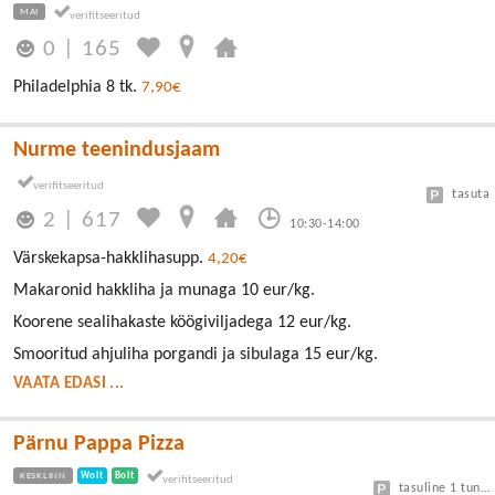
MAI
0
|
165
Philadelphia 8 tk.
7,90€
Nurme teenindusjaam
tasuta
2
|
617
10:30-14:00
Värskekapsa-hakklihasupp.
4,20€
Makaronid hakkliha ja munaga 10 eur/kg.
Koorene sealihakaste köögiviljadega 12 eur/kg.
Smooritud ahjuliha porgandi ja sibulaga 15 eur/kg.
VAATA EDASI ...
Pärnu Pappa Pizza
KESKLINN
Wolt
Bolt
tasuline 1 tund tasuta, kellaga