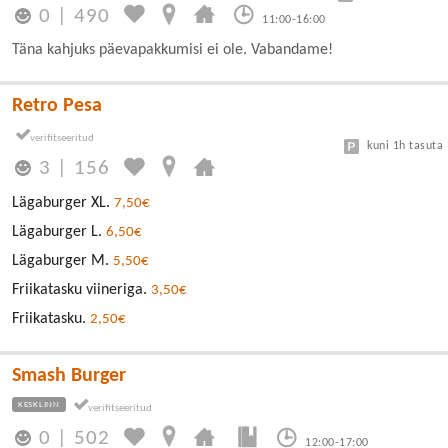
0
|
490
11:00-16:00
Täna kahjuks päevapakkumisi ei ole. Vabandame!
Retro Pesa
kuni 1h tasuta
3
|
156
Lägaburger XL.
7,50€
Lägaburger L.
6,50€
Lägaburger M.
5,50€
Friikatasku viineriga.
3,50€
Friikatasku.
2,50€
Smash Burger
KESKLINN
0
|
502
12:00-17:00