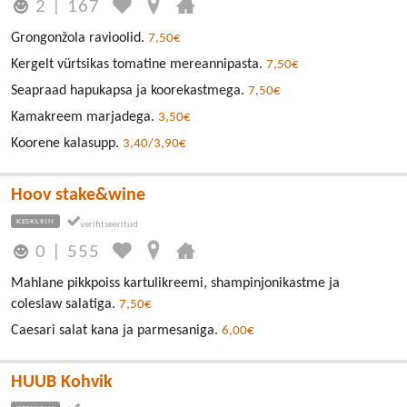
2
|
167
Grongonžola ravioolid.
7,50€
Kergelt vürtsikas tomatine mereannipasta.
7,50€
Seapraad hapukapsa ja koorekastmega.
7,50€
Kamakreem marjadega.
3,50€
Koorene kalasupp.
3,40/3,90€
Hoov stake&wine
KESKLINN
0
|
555
Mahlane pikkpoiss kartulikreemi, shampinjonikastme ja
coleslaw salatiga.
7,50€
Caesari salat kana ja parmesaniga.
6,00€
HUUB Kohvik