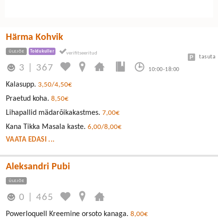
Härma Kohvik
ÜLEJÕE
Toidukuller
tasuta
3
|
367
10:00-18:00
Kalasupp.
3,50/4,50€
Praetud koha.
8,50€
Lihapallid mädarõikakastmes.
7,00€
Kana Tikka Masala kaste.
6,00/8,00€
VAATA EDASI ...
Aleksandri Pubi
ÜLEJÕE
0
|
465
Powerloquell Kreemine orsoto kanaga.
8,00€