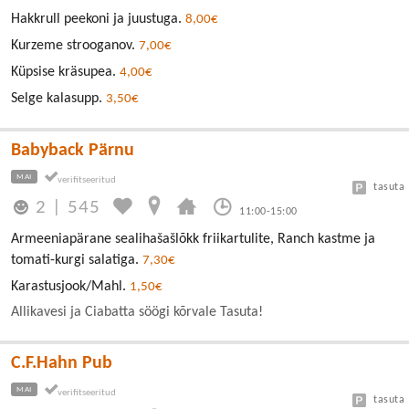
Hakkrull peekoni ja juustuga.
8,00€
Kurzeme strooganov.
7,00€
Küpsise kräsupea.
4,00€
Selge kalasupp.
3,50€
Babyback Pärnu
MAI
tasuta
2
|
545
11:00-15:00
Armeeniapärane sealihašašlõkk friikartulite, Ranch kastme ja
tomati-kurgi salatiga.
7,30€
Karastusjook/Mahl.
1,50€
Allikavesi ja Ciabatta söögi kõrvale Tasuta!
C.F.Hahn Pub
MAI
tasuta