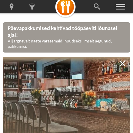
Päevapakkumised kehtivad tööpäeviti lõunasel
ajal!
Alljärgnevalt näete varasemaid, nüüdseks ilmselt aegunud,
pakkumisi.