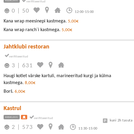
KESKLINN
0
|
50
12:00-15:00
Kana wrap meesinepi kastmega.
5,00€
Kana wrap ranch´i kastmega.
5,00€
Jahtklubi restoran
3
|
631
Haugi kotlet värske kartuli, marineeritud kurgi ja külma
kastmega.
8,00€
Borš.
6,00€
Kastrul
KESKLINN
kuni 2h tasuta
2
|
573
11:30-15:00