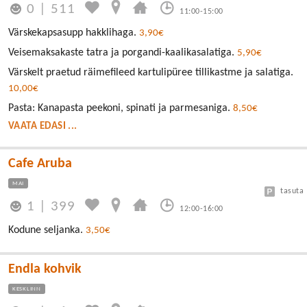
0
|
511
11:00-15:00
Värskekapsasupp hakklihaga.
3,90€
Veisemaksakaste tatra ja porgandi-kaalikasalatiga.
5,90€
Värskelt praetud räimefileed kartulipüree tillikastme ja salatiga.
10,00€
Pasta: Kanapasta peekoni, spinati ja parmesaniga.
8,50€
VAATA EDASI ...
Cafe Aruba
MAI
tasuta
1
|
399
12:00-16:00
Kodune seljanka.
3,50€
Endla kohvik
KESKLINN