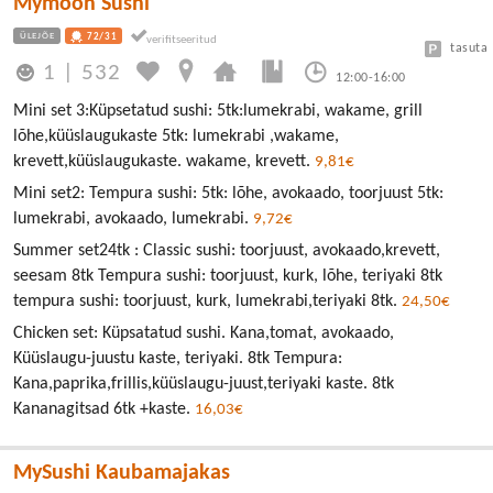
Mymoon Sushi
ÜLEJÕE
72/31
tasuta
1
|
532
12:00-16:00
Mini set 3:Küpsetatud sushi: 5tk:lumekrabi, wakame, grill
lõhe,küüslaugukaste 5tk: lumekrabi ,wakame,
krevett,küüslaugukaste. wakame, krevett.
9,81€
Mini set2: Tempura sushi: 5tk: lõhe, avokaado, toorjuust 5tk:
lumekrabi, avokaado, lumekrabi.
9,72€
Summer set24tk : Classic sushi: toorjuust, avokaado,krevett,
seesam 8tk Tempura sushi: toorjuust, kurk, lõhe, teriyaki 8tk
tempura sushi: toorjuust, kurk, lumekrabi,teriyaki 8tk.
24,50€
Chicken set: Küpsatatud sushi. Kana,tomat, avokaado,
Küüslaugu-juustu kaste, teriyaki. 8tk Tempura:
Kana,paprika,frillis,küüslaugu-juust,teriyaki kaste. 8tk
Kananagitsad 6tk +kaste.
16,03€
MySushi Kaubamajakas