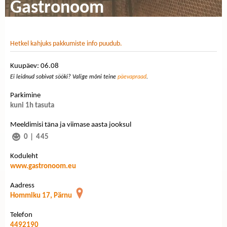
Gastronoom
Hetkel kahjuks pakkumiste info puudub.
Kuupäev: 06.08
Ei leidnud sobivat sööki? Valige mõni teine
päevapraad
.
Parkimine
kuni 1h tasuta
Meeldimisi täna ja viimase aasta jooksul
0
|
445
Koduleht
www.gastronoom.eu
Aadress
Hommiku 17, Pärnu
Telefon
4492190