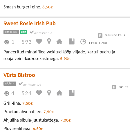
Smash burgeri eine.
6,50€
Sweet Rosie Irish Pub
KESKLINN
Bolt
tasuline kellaga 1 tund tasuta
1
|
593
11:00-15:00
Paneeritud mintaifilee wokitud köögiviljade, kartulipudru ja
sooja veini-kookosekastmega.
5,90€
Vürts Bistroo
RÄÄMA
tasuta
4
|
524
Grill-liha.
7,50€
Praetud ahvenafilee.
7,50€
Ahjuliha sibula-juustukattega.
7,00€
Plov sealihaga.
6,50€