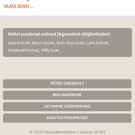
VAATA EDASI ...
Hetkel puuduvad andmed järgnevatest söögikohtadest:
,
,
,
,
Aara Kohvik
Bison House
Bum-Bum pubi
Lehe Kohvik
,
.
Söögisaal Portaal
Willy baar
VÕTKE ÜHENDUST
REKLAAMIMINE
LIITUMINE SÖÖGIKOHALE
KASUTUSTINGIMUSED
© 2026 Päevapakkumised.ee | versioon 26.805