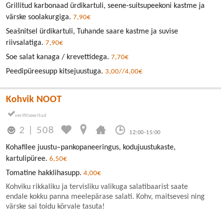
Grillitud karbonaad ürdikartuli, seene-suitsupeekoni kastme ja
värske soolakurgiga.
7,90€
Seašnitsel ürdikartuli, Tuhande saare kastme ja suvise
riivsalatiga.
7,90€
Soe salat kanaga / krevettidega.
7,70€
Peedipüreesupp kitsejuustuga.
3,00//4,00€
Kohvik NOOT
2
|
508
12:00-15:00
Kohafilee juustu–pankopaneeringus, kodujuustukaste,
kartulipüree.
6,50€
Tomatine hakklihasupp.
4,00€
Kohviku rikkaliku ja tervisliku valikuga salatibaarist saate
endale kokku panna meelepärase salati. Kohv, maitsevesi ning
värske sai toidu kõrvale tasuta!