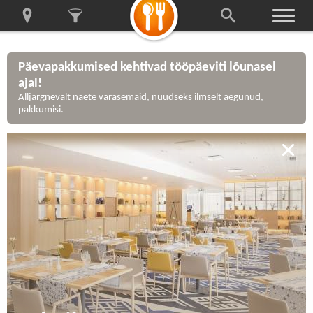
Päevapakkumised kehtivad tööpäeviti lõunasel
ajal!
Alljärgnevalt näete varasemaid, nüüdseks ilmselt aegunud,
pakkumisi.