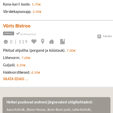
Kana-karri kaste.
5,70€
Värskekapsasupp.
3,50€
Vürts Bistroo
RÄÄMA
tasuta
0
|
519
Pikitud ahjuliha (porgand ja küüslauk).
7,00€
Lõhevorm.
7,00€
Guljašš.
6,50€
Hakkvorstikesed.
6,50€
VAATA EDASI ...
Hetkel puuduvad andmed järgnevatest söögikohtadest:
,
,
,
,
Aara Kohvik
Bison House
Bum-Bum pubi
Lehe Kohvik