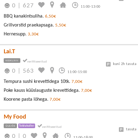
0
|
627
11:00-13:00
BBQ kanakintsuliha.
6,50€
Grillvorstid praekapsaga.
5,50€
Hernesupp.
3,30€
Lai.T
KESKLINN
kuni 2h tasuta
0
|
563
11:00-15:00
Tempura sushi krevettidega 10tk.
7,00€
Poke kauss küüslauguste krevettidega.
7,00€
Koorene pasta lõhega.
7,00€
My Food
ÜLEJÕE
Toidukuller
tasuta
0
|
0
11:00-18:00