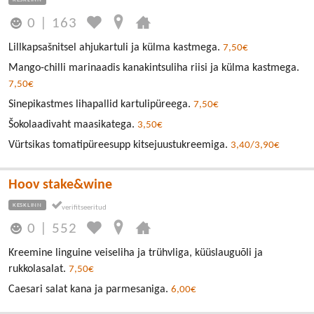
0
|
163
Lillkapsašnitsel ahjukartuli ja külma kastmega.
7,50€
Mango-chilli marinaadis kanakintsuliha riisi ja külma kastmega.
7,50€
Sinepikastmes lihapallid kartulipüreega.
7,50€
Šokolaadivaht maasikatega.
3,50€
Vürtsikas tomatipüreesupp kitsejuustukreemiga.
3,40/3,90€
Hoov stake&wine
KESKLINN
0
|
552
Kreemine linguine veiseliha ja trühvliga, küüslauguõli ja
rukkolasalat.
7,50€
Caesari salat kana ja parmesaniga.
6,00€