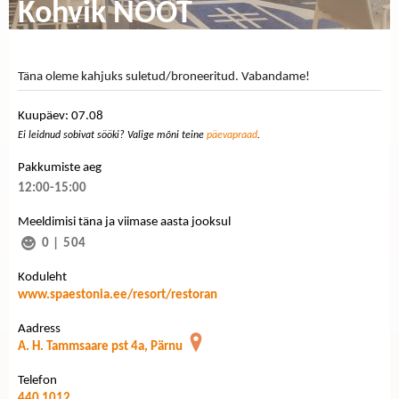
Kohvik NOOT
Täna oleme kahjuks suletud/broneeritud. Vabandame!
Kuupäev: 07.08
Ei leidnud sobivat sööki? Valige mõni teine
päevapraad
.
Pakkumiste aeg
12:00-15:00
Meeldimisi täna ja viimase aasta jooksul
0
|
504
Koduleht
www.spaestonia.ee/resort/restoran
Aadress
A. H. Tammsaare pst 4a, Pärnu
Telefon
440 1012