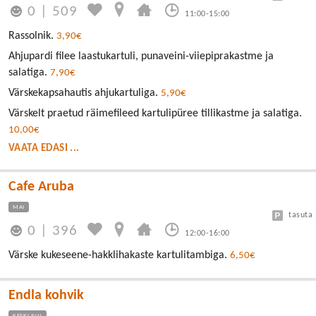
0
|
509
11:00-15:00
Rassolnik.
3,90€
Ahjupardi filee laastukartuli, punaveini-viiepiprakastme ja
salatiga.
7,90€
Värskekapsahautis ahjukartuliga.
5,90€
Värskelt praetud räimefileed kartulipüree tillikastme ja salatiga.
10,00€
VAATA EDASI ...
Cafe Aruba
MAI
tasuta
0
|
396
12:00-16:00
Värske kukeseene-hakklihakaste kartulitambiga.
6,50€
Endla kohvik
KESKLINN