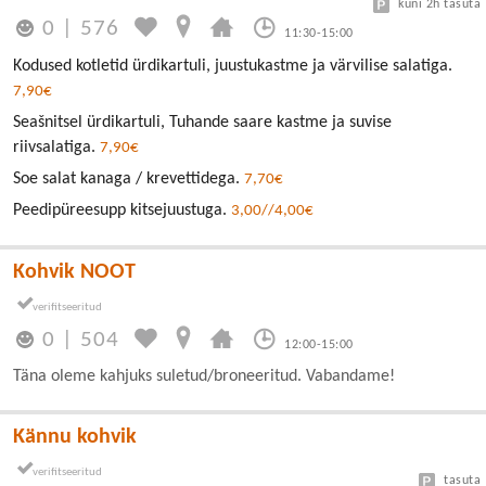
kuni 2h tasuta
0
|
576
11:30-15:00
Kodused kotletid ürdikartuli, juustukastme ja värvilise salatiga.
7,90€
Seašnitsel ürdikartuli, Tuhande saare kastme ja suvise
riivsalatiga.
7,90€
Soe salat kanaga / krevettidega.
7,70€
Peedipüreesupp kitsejuustuga.
3,00//4,00€
Kohvik NOOT
0
|
504
12:00-15:00
Täna oleme kahjuks suletud/broneeritud. Vabandame!
Kännu kohvik
tasuta