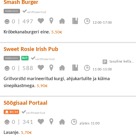
Smash Burger
KESKLINN
0
|
497
12:00-17:00
Krõbekanaburgeri eine.
5,50€
Sweet Rosie Irish Pub
KESKLINN
Bolt
tasuline kellaga 1 tund tasuta
0
|
588
11:00-15:00
Grillvorstid marineeritud kurgi, ahjukartulite ja külma
sinepikastmega.
5,90€
Söögisaal Portaal
84/34
0
|
341
alates 11:00
Lasanje.
5,70€