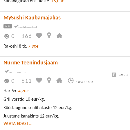
Kananagitsad 6tk +kaste.
16,03€
MySushi Kaubamajakas
MAI
0
|
166
Rakoshi 8 tk.
7,90€
Nurme teenindusjaam
tasuta
0
|
611
10:30-14:00
Hartšo.
4,20€
Grillvorstid 10 eur/kg.
Küüslaugune sealihakaste 12 eur/kg.
Juustune kanakints 12 eur/kg.
VAATA EDASI ...