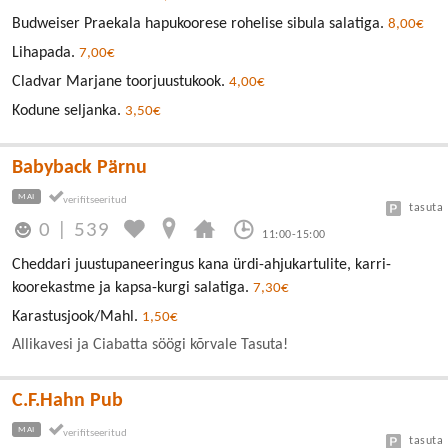
Budweiser Praekala hapukoorese rohelise sibula salatiga.
8,00€
Lihapada.
7,00€
Cladvar Marjane toorjuustukook.
4,00€
Kodune seljanka.
3,50€
Babyback Pärnu
MAI
tasuta
0
|
539
11:00-15:00
Cheddari juustupaneeringus kana ürdi-ahjukartulite, karri-
koorekastme ja kapsa-kurgi salatiga.
7,30€
Karastusjook/Mahl.
1,50€
Allikavesi ja Ciabatta söögi kõrvale Tasuta!
C.F.Hahn Pub
MAI
tasuta