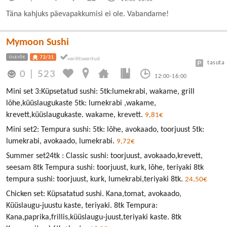
Täna kahjuks päevapakkumisi ei ole. Vabandame!
Mymoon Sushi
ÜLEJÕE
72/31
tasuta
0
|
523
12:00-16:00
Mini set 3:Küpsetatud sushi: 5tk:lumekrabi, wakame, grill
lõhe,küüslaugukaste 5tk: lumekrabi ,wakame,
krevett,küüslaugukaste. wakame, krevett.
9,81€
Mini set2: Tempura sushi: 5tk: lõhe, avokaado, toorjuust 5tk:
lumekrabi, avokaado, lumekrabi.
9,72€
Summer set24tk : Classic sushi: toorjuust, avokaado,krevett,
seesam 8tk Tempura sushi: toorjuust, kurk, lõhe, teriyaki 8tk
tempura sushi: toorjuust, kurk, lumekrabi,teriyaki 8tk.
24,50€
Chicken set: Küpsatatud sushi. Kana,tomat, avokaado,
Küüslaugu-juustu kaste, teriyaki. 8tk Tempura:
Kana,paprika,frillis,küüslaugu-juust,teriyaki kaste. 8tk