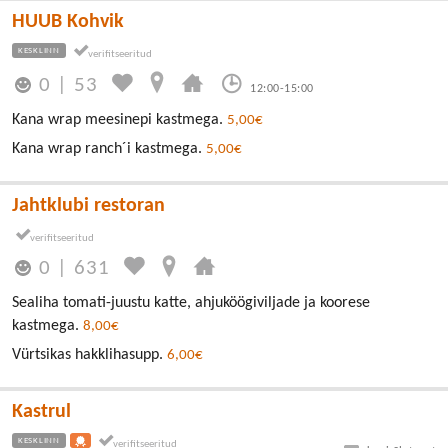
HUUB Kohvik
KESKLINN
0
|
53
12:00-15:00
Kana wrap meesinepi kastmega.
5,00€
Kana wrap ranch´i kastmega.
5,00€
Jahtklubi restoran
0
|
631
Sealiha tomati-juustu katte, ahjuköögiviljade ja koorese
kastmega.
8,00€
Vürtsikas hakklihasupp.
6,00€
Kastrul
KESKLINN