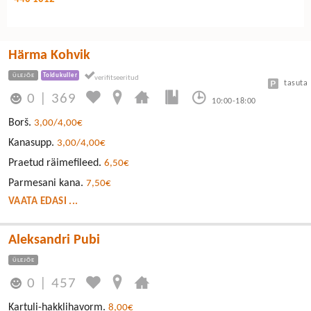
Härma Kohvik
ÜLEJÕE
Toidukuller
tasuta
0
|
369
10:00-18:00
Borš.
3,00/4,00€
Kanasupp.
3,00/4,00€
Praetud räimefileed.
6,50€
Parmesani kana.
7,50€
VAATA EDASI ...
Aleksandri Pubi
ÜLEJÕE
0
|
457
Kartuli-hakklihavorm.
8,00€