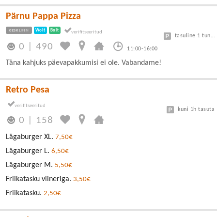
Pärnu Pappa Pizza
KESKLINN
Wolt
Bolt
tasuline 1 tund tasuta, kellaga
0
|
490
11:00-16:00
Täna kahjuks päevapakkumisi ei ole. Vabandame!
Retro Pesa
kuni 1h tasuta
0
|
158
Lägaburger XL.
7,50€
Lägaburger L.
6,50€
Lägaburger M.
5,50€
Friikatasku viineriga.
3,50€
Friikatasku.
2,50€