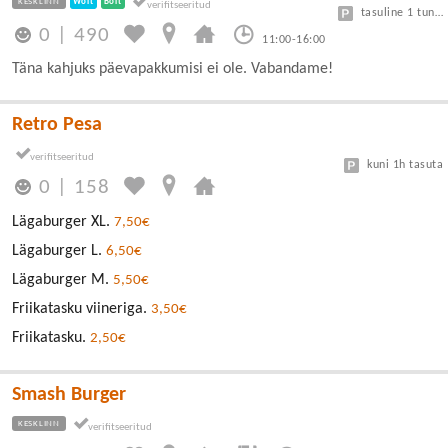
KESKLINN
Wolt
Bolt
tasuline 1 tund tasuta, kellaga
0
|
490
11:00-16:00
Täna kahjuks päevapakkumisi ei ole. Vabandame!
Retro Pesa
kuni 1h tasuta
0
|
158
Lägaburger XL.
7,50€
Lägaburger L.
6,50€
Lägaburger M.
5,50€
Friikatasku viineriga.
3,50€
Friikatasku.
2,50€
Smash Burger
KESKLINN