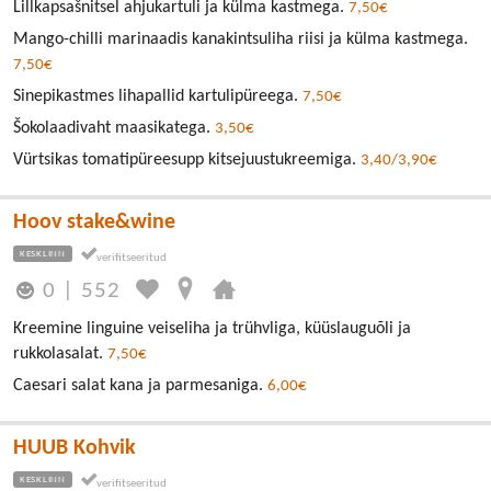
Lillkapsašnitsel ahjukartuli ja külma kastmega.
7,50€
Mango-chilli marinaadis kanakintsuliha riisi ja külma kastmega.
7,50€
Sinepikastmes lihapallid kartulipüreega.
7,50€
Šokolaadivaht maasikatega.
3,50€
Vürtsikas tomatipüreesupp kitsejuustukreemiga.
3,40/3,90€
Hoov stake&wine
KESKLINN
0
|
552
Kreemine linguine veiseliha ja trühvliga, küüslauguõli ja
rukkolasalat.
7,50€
Caesari salat kana ja parmesaniga.
6,00€
HUUB Kohvik
KESKLINN