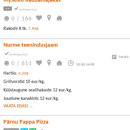
MySushi Kaubamajakas
MAI
0
|
166
Rakoshi 8 tk.
7,90€
Nurme teenindusjaam
tasuta
0
|
611
10:30-14:00
Hartšo.
4,20€
Grillvorstid 10 eur/kg.
Küüslaugune sealihakaste 12 eur/kg.
Juustune kanakints 12 eur/kg.
VAATA EDASI ...
Pärnu Pappa Pizza