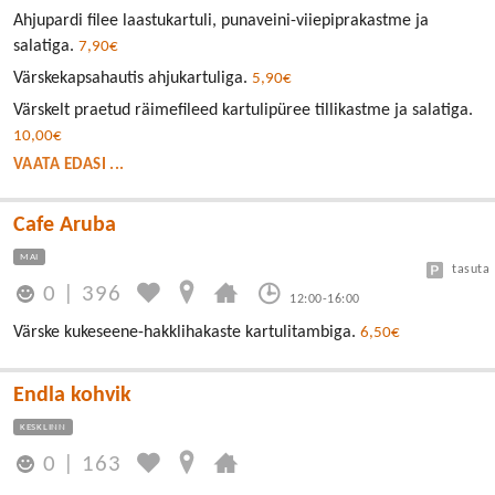
Ahjupardi filee laastukartuli, punaveini-viiepiprakastme ja
salatiga.
7,90€
Värskekapsahautis ahjukartuliga.
5,90€
Värskelt praetud räimefileed kartulipüree tillikastme ja salatiga.
10,00€
VAATA EDASI ...
Cafe Aruba
MAI
tasuta
0
|
396
12:00-16:00
Värske kukeseene-hakklihakaste kartulitambiga.
6,50€
Endla kohvik
KESKLINN
0
|
163