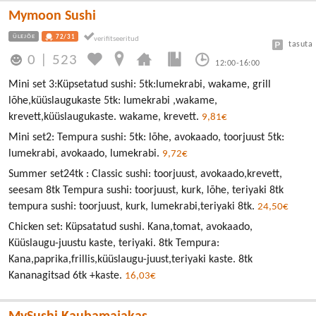
Mymoon Sushi
ÜLEJÕE
72/31
tasuta
0
|
523
12:00-16:00
Mini set 3:Küpsetatud sushi: 5tk:lumekrabi, wakame, grill
lõhe,küüslaugukaste 5tk: lumekrabi ,wakame,
krevett,küüslaugukaste. wakame, krevett.
9,81€
Mini set2: Tempura sushi: 5tk: lõhe, avokaado, toorjuust 5tk:
lumekrabi, avokaado, lumekrabi.
9,72€
Summer set24tk : Classic sushi: toorjuust, avokaado,krevett,
seesam 8tk Tempura sushi: toorjuust, kurk, lõhe, teriyaki 8tk
tempura sushi: toorjuust, kurk, lumekrabi,teriyaki 8tk.
24,50€
Chicken set: Küpsatatud sushi. Kana,tomat, avokaado,
Küüslaugu-juustu kaste, teriyaki. 8tk Tempura:
Kana,paprika,frillis,küüslaugu-juust,teriyaki kaste. 8tk
Kananagitsad 6tk +kaste.
16,03€