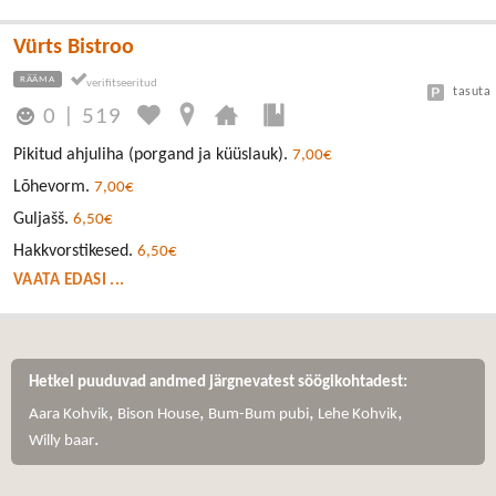
Vürts Bistroo
RÄÄMA
tasuta
0
|
519
Pikitud ahjuliha (porgand ja küüslauk).
7,00€
Lõhevorm.
7,00€
Guljašš.
6,50€
Hakkvorstikesed.
6,50€
VAATA EDASI ...
Hetkel puuduvad andmed järgnevatest söögikohtadest:
,
,
,
,
Aara Kohvik
Bison House
Bum-Bum pubi
Lehe Kohvik
.
Willy baar