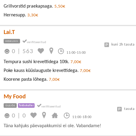
Grillvorstid praekapsaga.
5,50€
Hernesupp.
3,30€
Lai.T
KESKLINN
kuni 2h tasuta
0
|
563
11:00-15:00
Tempura sushi krevettidega 10tk.
7,00€
Poke kauss küüslauguste krevettidega.
7,00€
Koorene pasta lõhega.
7,00€
My Food
ÜLEJÕE
Toidukuller
tasuta
0
|
0
11:00-18:00
Täna kahjuks päevapakkumisi ei ole. Vabandame!