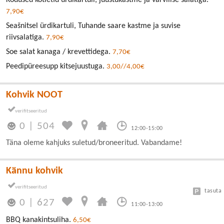
Kodused kotletid ürdikartuli, juustukastme ja värvilise salatiga.
7,90€
Seašnitsel ürdikartuli, Tuhande saare kastme ja suvise
riivsalatiga.
7,90€
Soe salat kanaga / krevettidega.
7,70€
Peedipüreesupp kitsejuustuga.
3,00//4,00€
Kohvik NOOT
0
|
504
12:00-15:00
Täna oleme kahjuks suletud/broneeritud. Vabandame!
Kännu kohvik
tasuta
0
|
627
11:00-13:00
BBQ kanakintsuliha.
6,50€