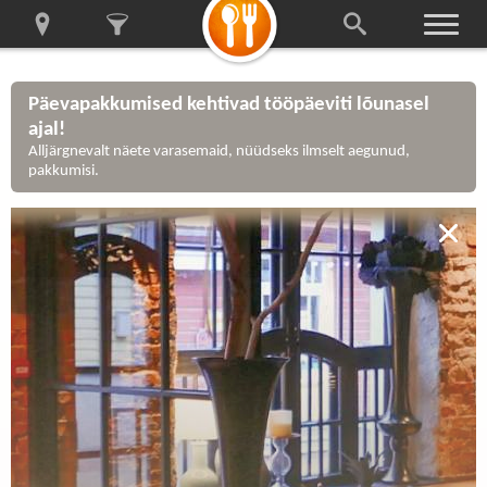
Päevapakkumised kehtivad tööpäeviti lõunasel
ajal!
Alljärgnevalt näete varasemaid, nüüdseks ilmselt aegunud,
pakkumisi.