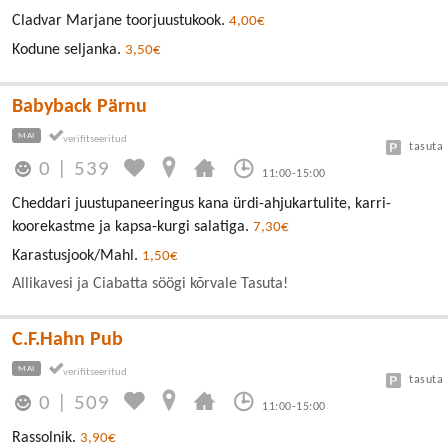
Cladvar Marjane toorjuustukook.
4,00€
Kodune seljanka.
3,50€
Babyback Pärnu
MAI
tasuta
0
|
539
11:00-15:00
Cheddari juustupaneeringus kana ürdi-ahjukartulite, karri-
koorekastme ja kapsa-kurgi salatiga.
7,30€
Karastusjook/Mahl.
1,50€
Allikavesi ja Ciabatta söögi kõrvale Tasuta!
C.F.Hahn Pub
MAI
tasuta
0
|
509
11:00-15:00
Rassolnik.
3,90€