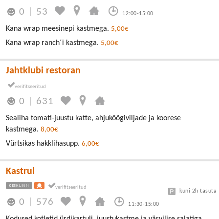
0
|
53
12:00-15:00
Kana wrap meesinepi kastmega.
5,00€
Kana wrap ranch´i kastmega.
5,00€
Jahtklubi restoran
0
|
631
Sealiha tomati-juustu katte, ahjuköögiviljade ja koorese
kastmega.
8,00€
Vürtsikas hakklihasupp.
6,00€
Kastrul
KESKLINN
kuni 2h tasuta
0
|
576
11:30-15:00