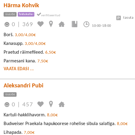
Härma Kohvik
ÜLEJÕE
Toidukuller
tasuta
0
|
369
10:00-18:00
Borš.
3,00/4,00€
Kanasupp.
3,00/4,00€
Praetud räimefileed.
6,50€
Parmesani kana.
7,50€
VAATA EDASI ...
Aleksandri Pubi
ÜLEJÕE
0
|
457
Kartuli-hakklihavorm.
8,00€
Budweiser Praekala hapukoorese rohelise sibula salatiga.
8,00€
Lihapada.
7,00€