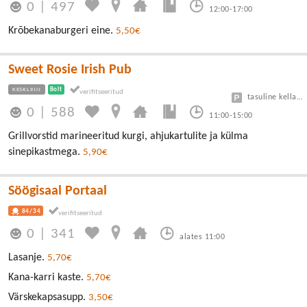
0
|
497
12:00-17:00
Krõbekanaburgeri eine.
5,50€
Sweet Rosie Irish Pub
KESKLINN
Bolt
tasuline kellaga 1 tund tasuta
0
|
588
11:00-15:00
Grillvorstid marineeritud kurgi, ahjukartulite ja külma
sinepikastmega.
5,90€
Söögisaal Portaal
84/34
0
|
341
alates 11:00
Lasanje.
5,70€
Kana-karri kaste.
5,70€
Värskekapsasupp.
3,50€