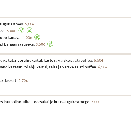
laugukastmes.
6,00€
ljad.
6,00€
supp kanaga.
4,00€
ud banaan jäätisega.
3,50€
diks tatar või ahjukartul, kaste ja värske salati buffee.
6,50€
andiks tatar või ahjukartul, salsa ja värske salati buffee.
6,50€
e dessert.
2,70€
ras kauboikartulite, toorsalati ja küüslaugukastmega.
7,00€