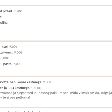
d pitsad.
9,20€
e.
uliha.
nitsel.
9,00€
tulivorm.
9,00€
.
8,00€
ku pasta.
7,00€
t ricotta-hapukoore kastmega.
9,00€
ate ja BBQ kastmega.
10,00€
tsvamad ja elegantsed lõunasöögipakkumised, mida Viimsis otsida. Tulge ja
 – te ei pea pettuma!