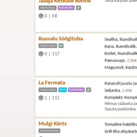
Jääaja Keskuse kohvik
Täna kahjuks päe
TARTUMAA
Toidukuller
0
|
48
Kuusalu Söögituba
Sealiha, lisandival
HARJUMAA
Kana, lisandivalik
Kotlet, lisandivali
0
|
117
Päevasupp.
2,00€
Magustoit: Käsitö
La Fermata
Kanarull juustu j
HARJUMAA
Wolt
Toidukuller
Seljanka.
5,40€
Komplekt: Kompl
1
|
111
Hinnas ciabatta j
Tasuta parkimine
Mulgi Kõrts
Tomatine hakklih
VILJANDIMAA
Grill-liha ahjukart