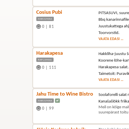
Cosius Pubi
PITSASUVI, suure
HARJUMAA
Bbq kanarinnafile
Juustukattega ahj
0
|
81
Toorvorstid.
VAATA EDASI ...
Harakapesa
Hakkliha-juustu š
RAPLAMAA
Koorene lõhe-kar
Harakapesa salat
0
|
111
Taimetoit: Puravi
VAATA EDASI ...
Jahu Time to Wine Bistro
Soolaforelli sala
HARJUMAA
Kanašašlõkk friik
Meil on kõige mai
0
|
99
suurepärast toitu