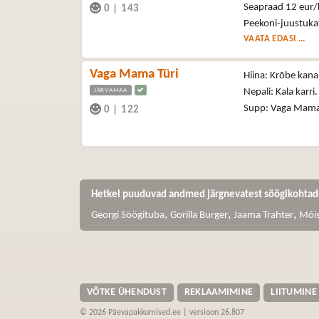
Seapraad 12 eur/
0
|
143
Peekoni-juustukat
VAATA EDASI ...
Vaga Mama Türi
Hiina: Krõbe kana
JÄRVAMAA
Nepali: Kala karri
Supp: Vaga Mam
0
|
122
Hetkel puuduvad andmed järgnevatest söögikohtad
,
,
,
Georgi Söögituba
Gorilla Burger
Jaama Trahter
Mõis
VÕTKE ÜHENDUST
REKLAAMIMINE
LIITUMINE
© 2026 Päevapakkumised.ee | versioon 26.807