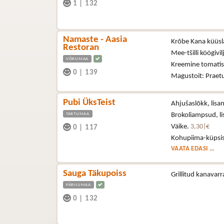
1
|
132
Namaste - Aasia
Krõbe Kana küüs
Restoran
Mee-tšilli köögivi
VÕRUMAA
Kreemine tomati
0
|
139
Magustoit: Praet
Pubi ÜksTeist
Ahjušaslõkk, lisan
TARTUMAA
Brokoliampsud, lis
Väike.
3,30|€
0
|
117
Kohupiima-küpsis
VAATA EDASI ...
Sauga Täkupoiss
Grillitud kanavar
PÄRNUMAA
0
|
132