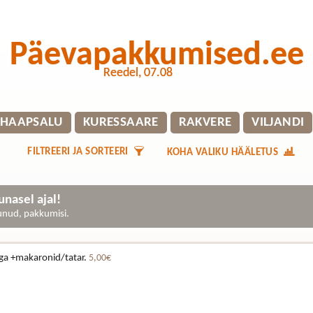
Päevapakkumised.ee
Reedel, 07.08
HAAPSALU
KURESSAARE
RAKVERE
VILJANDI
FILTREERI JA SORTEERI
KOHA VALIKU HÄÄLETUS
nasel ajal!
gunud, pakkumisi.
ega +makaronid/tatar.
5,00€