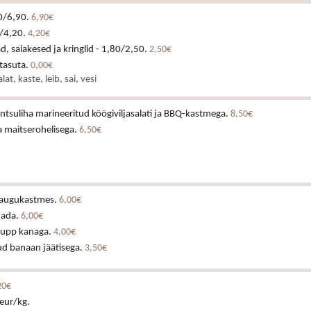
0/6,90.
6,90€
0/4,20.
4,20€
d, saiakesed ja kringlid - 1,80/2,50.
2,50€
 tasuta.
0,00€
lat, kaste, leib, sai, vesi
kintsuliha marineeritud köögiviljasalati ja BBQ-kastmega.
8,50€
a maitserohelisega.
6,50€
laugukastmes.
6,00€
ljada.
6,00€
supp kanaga.
4,00€
ud banaan jäätisega.
3,50€
20€
eur/kg.