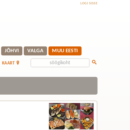
LOGI SISSE
JÕHVI
VALGA
MUU EESTI
KAART