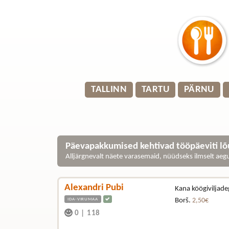
TALLINN
TARTU
PÄRNU
Päevapakkumised kehtivad tööpäeviti lõu
Alljärgnevalt näete varasemaid, nüüdseks ilmselt ae
Alexandri Pubi
Kana köögiviljad
IDA-VIRUMAA
Borš.
2,50€
0
|
118