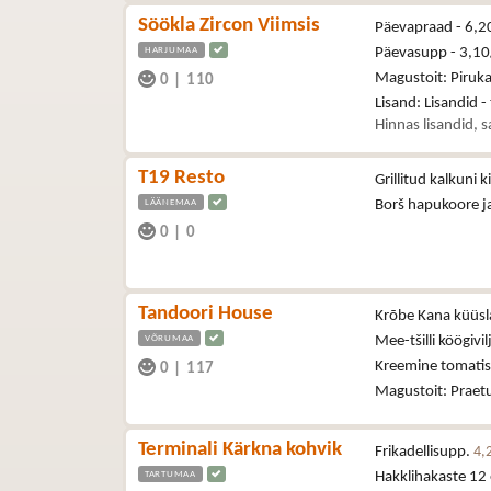
Söökla Zircon Viimsis
Päevapraad - 6,2
HARJUMAA
Päevasupp - 3,1
Magustoit: Piruka
0
|
110
Lisand: Lisandid -
Hinnas lisandid, sa
T19 Resto
Grillitud kalkuni 
LÄÄNEMAA
Borš hapukoore j
0
|
0
Tandoori House
Krõbe Kana küüs
VÕRUMAA
Mee-tšilli köögivi
Kreemine tomati
0
|
117
Magustoit: Praet
Terminali Kärkna kohvik
Frikadellisupp.
4,
TARTUMAA
Hakklihakaste 12 