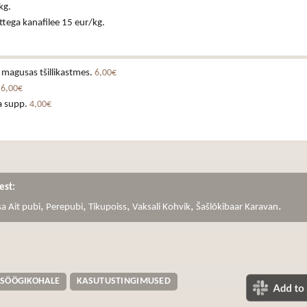
kg.
tega kanafilee 15 eur/kg.
 magusas tšillikastmes.
6,00€
.
6,00€
a supp.
4,00€
est:
,
,
,
,
.
a Ait pubi
Perepubi
Tikupoiss
Vaksali Kohvik
Šašlõkibaar Karavan
 SÖÖGIKOHALE
KASUTUSTINGIMUSED