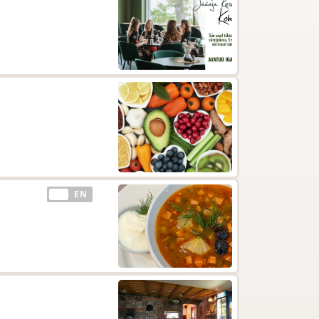
EE
EN