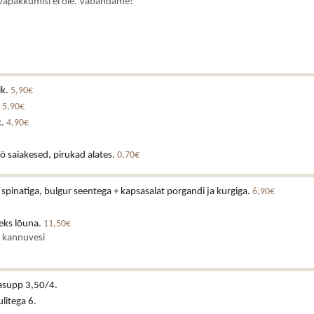
vapakkumisi ei ole. Vabandame!
ik.
5,90€
.
5,90€
k.
4,90€
ö saiakesed, pirukad alates.
0,70€
a spinatiga, bulgur seentega + kapsasalat porgandi ja kurgiga.
6,90€
eks lõuna.
11,50€
a kannuvesi
asupp 3,50/4.
ulitega 6.