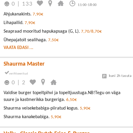
0
|
133
11:00-18:00
Ahjukanakints.
7,90€
Lihapallid.
7,90€
Seapraad mooritud hapukapsaga (G, L).
7,70/8,70€
Ühepajatoit sealihaga.
7,50€
VAATA EDASI ...
Shaurma Master
kuni 2h tasuta
0
|
2
Valdise burger topeltpihvi ja topeltjuustuga.NB!Tegu on väga
suure ja kastmerikka burgeriga.
6,50€
Shaurma veisekebabiga-piiratud kogus.
5,90€
Shaurma kanakebabiga.
5,90€