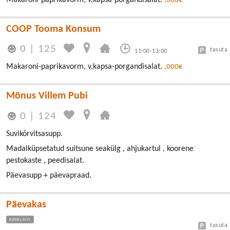
Makaroni-paprikavorm, v,kapsa-porgandisalat.
,000€
COOP Tooma Konsum
0
|
125
tasuta
11:00-13:00
Makaroni-paprikavorm, v,kapsa-porgandisalat.
,000€
Mönus Villem Pubi
0
|
124
Suvikõrvitsasupp.
Madalküpsetatud suitsune seakülg , ahjukartul , koorene
pestokaste , peedisalat.
Päevasupp + päevapraad.
Päevakas
KESKLINN
tasuta