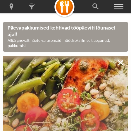
Päevapakkumised kehtivad tööpäeviti lõunasel
ajal!
Alljärgnevalt näete varasemaid, nüüdseks ilmselt aegunud,
pakkumisi.