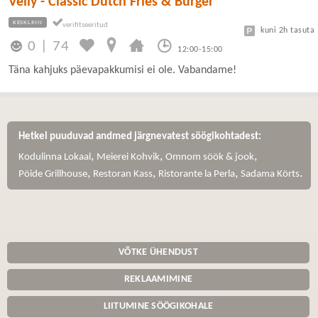
Velly - Classic Dutch Fries & Burger
KESKLINN
kuni 2h tasuta
0
|
74
12:00-15:00
Täna kahjuks päevapakkumisi ei ole. Vabandame!
Hetkel puuduvad andmed järgnevatest söögikohtadest:
,
,
,
Kodulinna Lokaal
Meierei Kohvik
Omnom söök & jook
,
,
,
.
Pöide Grillhouse
Restoran Kass
Ristorante la Perla
Sadama Körts
VÕTKE ÜHENDUST
REKLAAMIMINE
LIITUMINE SÖÖGIKOHALE