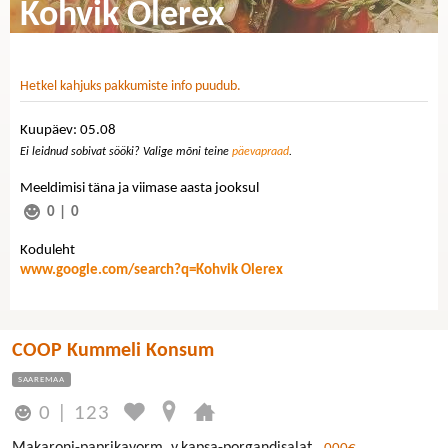
Kohvik Olerex
Hetkel kahjuks pakkumiste info puudub.
Kuupäev: 05.08
Ei leidnud sobivat sööki? Valige mõni teine
päevapraad
.
Meeldimisi täna ja viimase aasta jooksul
0
|
0
Koduleht
www.google.com/search?q=Kohvik Olerex
COOP Kummeli Konsum
SAAREMAA
0
|
123