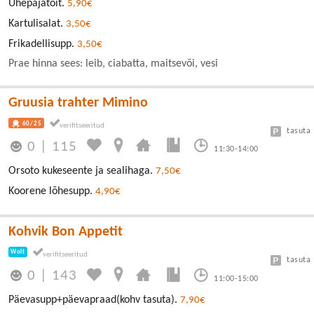
Ühepajatoit.
5,90€
Kartulisalat.
3,50€
Frikadellisupp.
3,50€
Prae hinna sees: leib, ciabatta, maitsevõi, vesi
Gruusia trahter Mimino
60/25
tasuta
0
|
115
11:30-14:00
Orsoto kukeseente ja sealihaga.
7,50€
Koorene lõhesupp.
4,90€
Kohvik Bon Appetit
Wolt
tasuta
0
|
143
11:00-15:00
Päevasupp+päevapraad(kohv tasuta).
7,90€