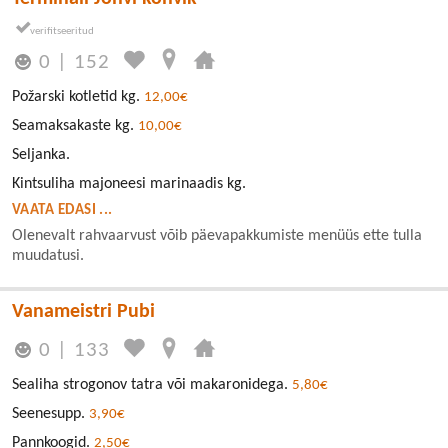
0
|
152
Požarski kotletid kg.
12,00€
Seamaksakaste kg.
10,00€
Seljanka.
Kintsuliha majoneesi marinaadis kg.
VAATA EDASI ...
Olenevalt rahvaarvust võib päevapakkumiste menüüs ette tulla
muudatusi.
Vanameistri Pubi
0
|
133
Sealiha strogonov tatra või makaronidega.
5,80€
Seenesupp.
3,90€
Pannkoogid.
2,50€