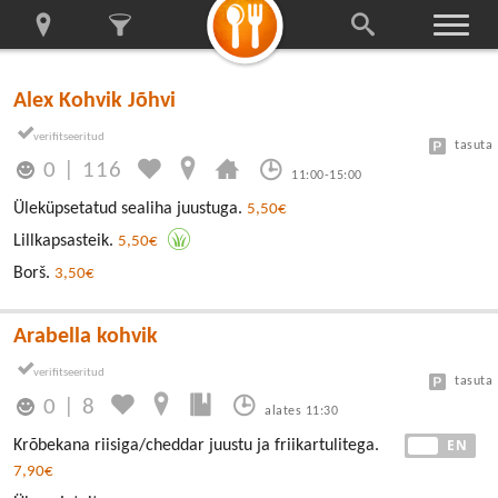
Alex Kohvik Jõhvi
tasuta
0
|
116
11:00-15:00
Üleküpsetatud sealiha juustuga.
5,50€
Lillkapsasteik.
5,50€
Borš.
3,50€
Arabella kohvik
tasuta
0
|
8
alates 11:30
EE
EN
Krõbekana riisiga/cheddar juustu ja friikartulitega.
7,90€