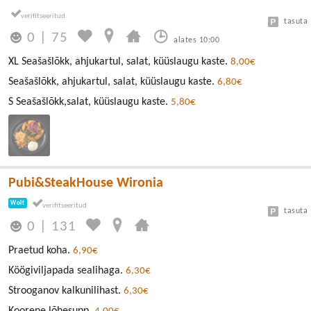
tasuta
0
|
75
alates 10:00
XL Seašašlõkk, ahjukartul, salat, küüslaugu kaste.
8,00€
Seašašlõkk, ahjukartul, salat, küüslaugu kaste.
6,80€
S Seašašlõkk,salat, küüslaugu kaste.
5,80€
Pubi&SteakHouse Wironia
Wolt
tasuta
0
|
131
Praetud koha.
6,90€
Köögiviljapada sealihaga.
6,30€
Strooganov kalkunilihast.
6,30€
Koorene lõhesupp.