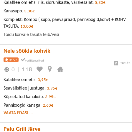
Kalafilee omletis, riis, sidrunikaste, värskesalat.
5,30€
Kanasupp.
3,30€
Komplekt: Kombo ( supp, päevapraad, pannkoogid,kohv) + KOHV
TASUTA.
10,00€
Toidu kõrvale tasuta leib/vesi
Nele söökla-kohvik
84/34
tasuta
0
|
118
Kalafilee omletis.
3,95€
Seavälisfilee juustuga.
3,95€
Küpsetatud kanakoib.
3,95€
Pannkoogid kanaga.
2,60€
VAATA EDASI ...
Palu Grill Järve