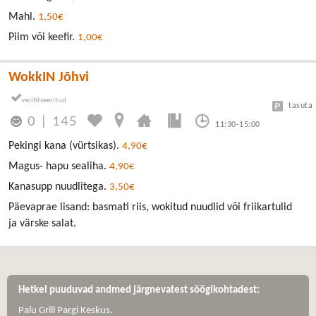
Mahl.
1,50€
Piim või keefir.
1,00€
WokkIN Jõhvi
tasuta
0
|
145
11:30-15:00
Pekingi kana (vürtsikas).
4,90€
Magus- hapu sealiha.
4,90€
Kanasupp nuudlitega.
3,50€
Päevaprae lisand: basmati riis, wokitud nuudlid või friikartulid
ja värske salat.
Hetkel puuduvad andmed järgnevatest söögikohtadest:
.
Palu Grill Pargi Keskus