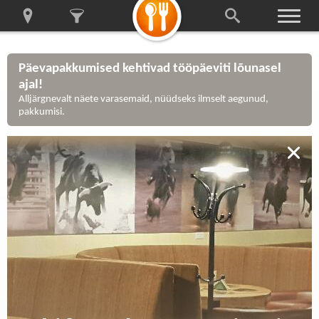
Päevapakkumised kehtivad tööpäeviti lõunasel
ajal!
Alljärgnevalt näete varasemaid, nüüdseks ilmselt aegunud,
pakkumisi.