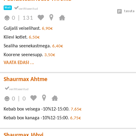
Wolt
tasuta
0
|
131
Guljašš veiselihast.
6,90€
Kiievi kotlet.
6,50€
Sealiha seenekastmega.
6,40€
Koorene seenesupp.
3,50€
VAATA EDASI ...
Shaurmax Ahtme
0
|
0
Kebab box veisega -10%12-15:00.
7,65€
Kebab box kanaga -10%12-15:00.
6,75€
Shaurmax Jõhvi