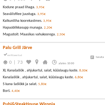
Kodune praad lihaga.
3,95€
Seavälisfilee juustuga.
3,95€
Kalkuniliha koorekastmes.
3,95€
Hapuoblikkasupp munaga.
2,20€
Magustoit: Maasikas vahukoorega.
2,50€
Palu Grill Järve
tasuta
0
|
73
alates 10:00
XL Kanašašlõk , ahjukartul, salat, küüslaugu kaste.
8,00€
Kanašašlõk , ahjukartul, salat, küüslaugu kaste.
6,80€
S kana šašlõkk ja salat.
5,80€
Borš.
4,40€
Pubi&SteakHouse Wironia