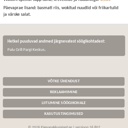
Päevaprae lisand: basmati riis, wokitud nuudlid või friikartulid
ja värske salat.
Hetkel puuduvad andmed järgnevatest söögikohtadest:
.
Palu Grill Pargi Keskus
VÕTKE ÜHENDUST
REKLAAMIMINE
LIITUMINE SÖÖGIKOHALE
KASUTUSTINGIMUSED
© 2026 Päevapakkumised.ee | versioon 26.807