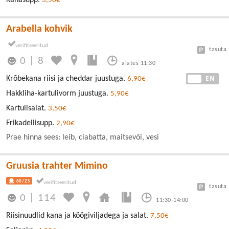
3,50€
Arabella kohvik
tasuta
0
|
8
alates 11:30
EE
EN
Krõbekana riisi ja cheddar juustuga.
6,90€
Hakkliha-kartulivorm juustuga.
5,90€
Kartulisalat.
3,50€
Frikadellisupp.
2,90€
Prae hinna sees: leib, ciabatta, maitsevõi, vesi
Gruusia trahter Mimino
60/25
tasuta
0
|
114
11:30-14:00
Riisinuudlid kana ja köögiviljadega ja salat.
7,50€