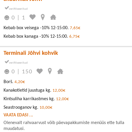
0
|
1
Kebab box veisega -10% 12-15:00.
7,65€
Kebab box kanaga -10% 12-15:00.
6,75€
Terminali Jõhvi kohvik
0
|
150
Borš.
4,20€
Kanakotletid juustuga kg.
12,00€
Kintsuliha karrikastmes kg.
12,00€
Seastrooganov kg.
10,00€
VAATA EDASI ...
Olenevalt rahvaarvust võib päevapakkumiste menüüs ette tulla
muudatusi.