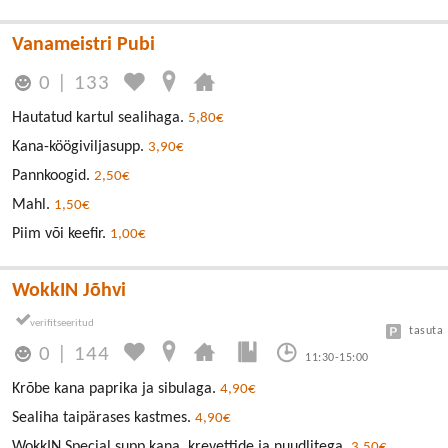
Vanameistri Pubi
0
|
133
Hautatud kartul sealihaga.
5,80€
Kana-köögiviljasupp.
3,90€
Pannkoogid.
2,50€
Mahl.
1,50€
Piim või keefir.
1,00€
WokkIN Jõhvi
tasuta
0
|
144
11:30-15:00
Krõbe kana paprika ja sibulaga.
4,90€
Sealiha taipärases kastmes.
4,90€
WokkIN Special supp kana, krevettide ja nuudlitega.
3,50€