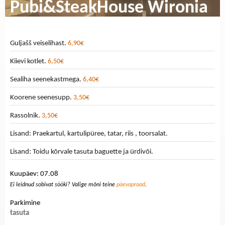
Pubi&SteakHouse Wironia
Guljašš veiselihast.
6,90€
Kiievi kotlet.
6,50€
Sealiha seenekastmega.
6,40€
Koorene seenesupp.
3,50€
Rassolnik.
3,50€
Lisand: Praekartul, kartulipüree, tatar, riis , toorsalat.
Lisand: Toidu kõrvale tasuta baguette ja ürdivõi.
Kuupäev: 07.08
Ei leidnud sobivat sööki? Valige mõni teine
päevapraad
.
Parkimine
tasuta