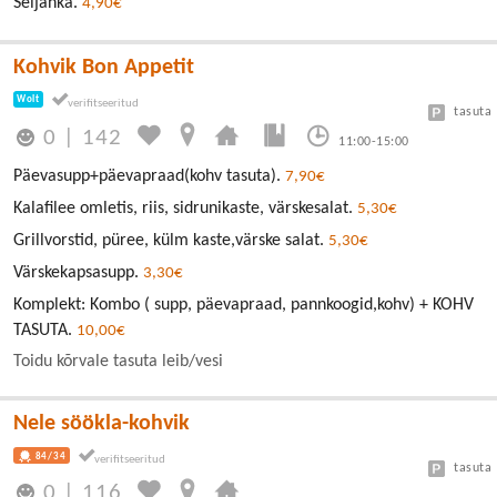
Seljanka.
4,90€
Kohvik Bon Appetit
Wolt
tasuta
0
|
142
11:00-15:00
Päevasupp+päevapraad(kohv tasuta).
7,90€
Kalafilee omletis, riis, sidrunikaste, värskesalat.
5,30€
Grillvorstid, püree, külm kaste,värske salat.
5,30€
Värskekapsasupp.
3,30€
Komplekt: Kombo ( supp, päevapraad, pannkoogid,kohv) + KOHV
TASUTA.
10,00€
Toidu kõrvale tasuta leib/vesi
Nele söökla-kohvik
84/34
tasuta
0
|
116