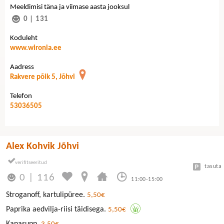
Meeldimisi täna ja viimase aasta jooksul
0
|
131
Koduleht
www.wironia.ee
Aadress
Rakvere põik 5, Jõhvi
Telefon
53036505
Alex Kohvik Jõhvi
tasuta
0
|
116
11:00-15:00
Stroganoff, kartulipüree.
5,50€
Paprika aedvilja-riisi täidisega.
5,50€
Kanasupp.