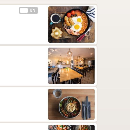
EE
EN