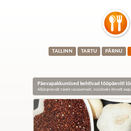
TALLINN
TARTU
PÄRNU
Päevapakkumised kehtivad tööpäeviti lõu
Alljärgnevalt näete varasemaid, nüüdseks ilmselt ae