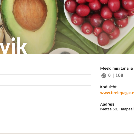
vik
Meeldimisi täna ja
0
|
108
Koduleht
www.teelepagar.
Aadress
Metsa 53, Haapsal