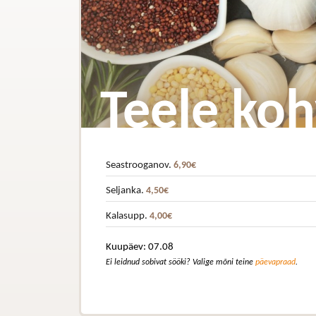
Teele koh
Seastrooganov.
6,90€
Seljanka.
4,50€
Kalasupp.
4,00€
Kuupäev: 07.08
Ei leidnud sobivat sööki? Valige mõni teine
päevapraad
.