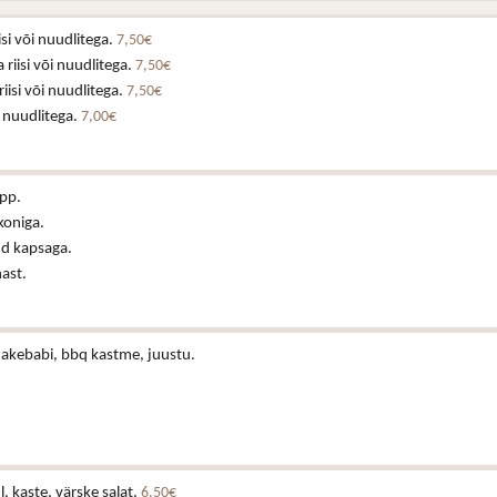
isi või nuudlitega.
7,50€
 riisi või nuudlitega.
7,50€
riisi või nuudlitega.
7,50€
i nuudlitega.
7,00€
upp.
koniga.
d kapsaga.
hast.
nakebabi, bbq kastme, juustu.
ul, kaste, värske salat.
6,50€