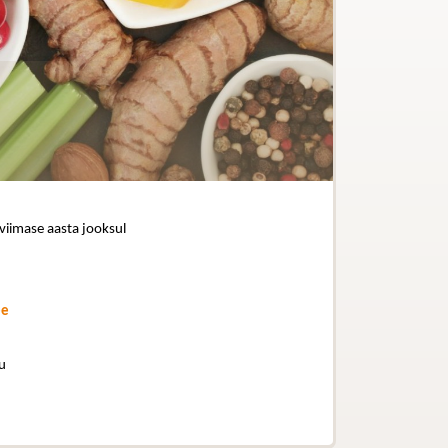
 viimase aasta jooksul
ee
u