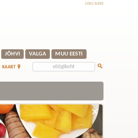
LOGI SISSE
JÕHVI
VALGA
MUU EESTI
KAART