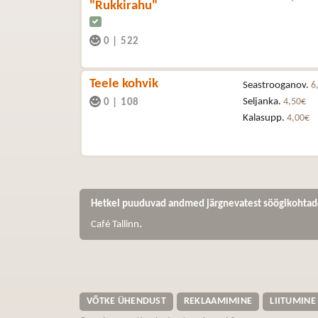
"Rukkirahu"
0
|
522
Teele kohvik
Seastrooganov.
6
Seljanka.
4,50€
0
|
108
Kalasupp.
4,00€
Hetkel puuduvad andmed järgnevatest söögikohtad
.
Café Tallinn
VÕTKE ÜHENDUST
REKLAAMIMINE
LIITUMINE