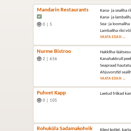
Mandarin Restaurants
Kana- ja sealiha ri
Kana- ja lambaliha
Sea- ja loomaliha 
0
|
5
Lambaliha riisi võ
VAATA EDASI ...
Nurme Bistroo
Hakkliha-läätses
Kanahakkrull pee
2
|
656
Seapraad hautatu
Ahjuvorstid seali
VAATA EDASI ...
Puhvet Kapp
Laetud friikad ka
0
|
105
Rohuküla Sadamakohvik
Kiievi kotlet, kart