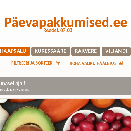
Päevapakkumised.ee
Reedel, 07.08
HAAPSALU
KURESSAARE
RAKVERE
VILJANDI
FILTREERI JA SORTEERI
KOHA VALIKU HÄÄLETUS
nasel ajal!
gunud, pakkumisi.