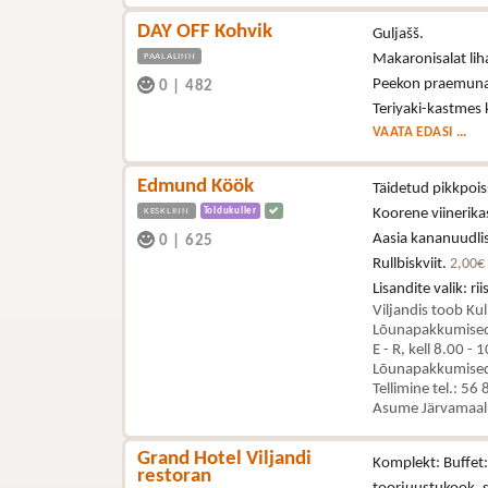
DAY OFF Kohvik
Guljašš.
PAALALINN
Makaronisalat liha
Peekon praemuna
0
|
482
Teriyaki-kastmes
VAATA EDASI ...
Edmund Köök
Täidetud pikkpois
KESKLINN
Toidukuller
Koorene viinerika
Aasia kananuudli
0
|
625
Rullbiskviit.
2,00€
Lisandite valik: r
Viljandis toob Kul
Lõunapakkumised 
E - R, kell 8.00 - 
Lõunapakkumised t
Tellimine tel.: 56
Asume Järvamaal,
Grand Hotel Viljandi
Komplekt: Buffet: 
restoran