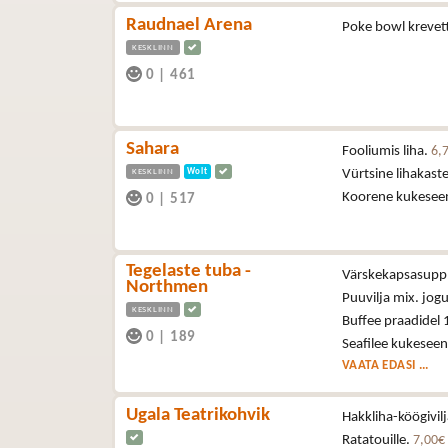
Raudnael Arena
Poke bowl krevet
KESKLINN
0
|
461
Sahara
Fooliumis liha.
6,
KESKLINN
Wolt
Vürtsine lihakast
Koorene kukesee
0
|
517
Tegelaste tuba -
Värskekapsasupp
Northmen
Puuvilja mix. jogu
KESKLINN
Buffee praadidel 
0
|
189
Seafilee kukeseen
VAATA EDASI ...
Ugala Teatrikohvik
Hakkliha-köögivil
Ratatouille.
7,00€