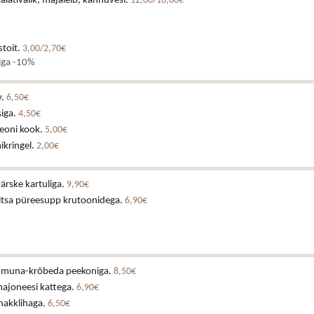
alativalik, majaleib, kannuvesi.
12,00/10,80€
toit.
3,00/2,70€
diga -10%
v.
6,50€
siga.
4,50€
eoni kook.
5,00€
ikringel.
2,00€
ärske kartuliga.
9,90€
vitsa püreesupp krutoonidega.
6,90€
-muna-krõbeda peekoniga.
8,50€
majoneesi kattega.
6,90€
hakklihaga.
6,50€