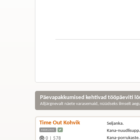
Päevapakkumised kehtivad tööpäeviti lõu
Alljärgnevalt näete varasemaid, nüüdseks ilmselt ae
Time Out Kohvik
Seljanka.
KESKLINN
Kana-nuudlisupp
Kana-porrukaste.
0
|
578