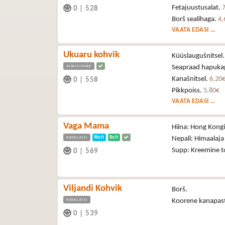
Fetajuustusalat.
0
|
528
Borš sealihaga.
4,
VAATA EDASI ...
Ukuaru kohvik
Küüslaugušnitsel
MÄNNIMÄE
Seapraad hapuka
Kanašnitsel.
6,20
0
|
558
Pikkpoiss.
5,80€
VAATA EDASI ...
Vaga Mama
Hiina: Hong Kong
KESKLINN
Wolt
Bolt
Nepali: Himaalaja
Supp: Kreemine 
0
|
569
Viljandi Kohvik
Borš.
KESKLINN
Koorene kanapas
0
|
539