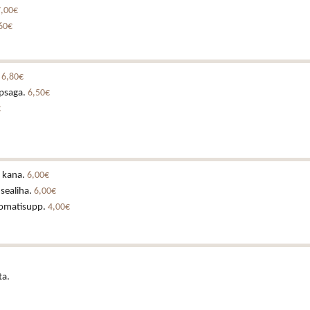
7,00€
60€
.
6,80€
psaga.
6,50€
€
i kana.
6,00€
 sealiha.
6,00€
tomatisupp.
4,00€
ta.