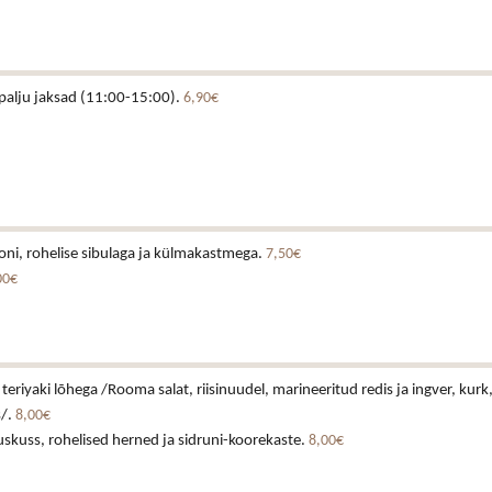
ö palju jaksad (11:00-15:00).
6,90€
ni, rohelise sibulaga ja külmakastmega.
7,50€
00€
teriyaki lõhega /Rooma salat, riisinuudel, marineeritud redis ja ingver, kur
/.
8,00€
uskuss, rohelised herned ja sidruni-koorekaste.
8,00€