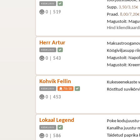
toorjuustukook, s
KESKLINN
Supp.
3,50/3,15€
0
|
519
Praad.
8,00/7,20€
Magustoit: Magus
Hind kliendikaar
Herr Artur
Maksastroogano
KESKLINN
Köögiviljasupp rii
Magustoit: Napol
0
|
543
Magustoit: Kreem
Kohvik Fellin
Kukeseenekaste v
KESKLINN
Röstitud suvikõr
70/30
0
|
453
Lokaal Legend
Poke kodujuustu
KESKLINN
Kanaliha juustu-
Täidetud paprika 
0
|
586