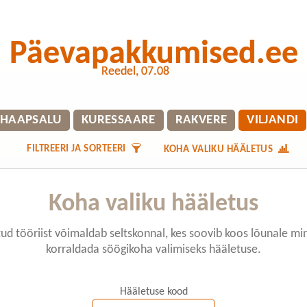
Päevapakkumised.ee
Reedel, 07.08
HAAPSALU
KURESSAARE
RAKVERE
VILJANDI
FILTREERI JA SORTEERI
KOHA VALIKU HÄÄLETUS
Koha valiku hääletus
ud tööriist võimaldab seltskonnal, kes soovib koos lõunale mi
korraldada söögikoha valimiseks hääletuse.
Hääletuse kood