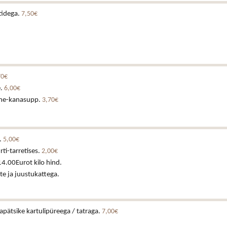
tidega.
7,50€
70€
e.
6,00€
ne-kanasupp.
3,70€
.
5,00€
rti-tarretises.
2,00€
14.00Eurot kilo hind.
te ja juustukattega.
japätsike kartulipüreega / tatraga.
7,00€