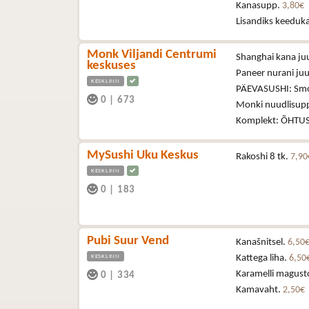
Kanasupp.
3,80€
Lisandiks keedukart
Monk Viljandi Centrumi
Shanghai kana juu
keskuses
Paneer nurani juur
KESKLINN
PÄEVASUSHI: Smo
0
|
673
Monki nuudlisup
Komplekt: ÕHTUSU
MySushi Uku Keskus
Rakoshi 8 tk.
7,90
KESKLINN
0
|
183
Pubi Suur Vend
Kanašnitsel.
6,50
KESKLINN
Kattega liha.
6,50
Karamelli magust
0
|
334
Kamavaht.
2,50€