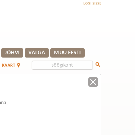
LOGI SISSE
JÕHVI
VALGA
MUU EESTI
KAART
nna,