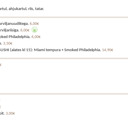
ul, ahjukartul, riis, tatar.
rviljanuudlitega.
6,00€
viljariisiga.
6,00€
ked Philadelphia.
6,00€
p.
3,50€
SHI (alates kl 15): Miami tempura + Smoked Philadelphia.
14,90€
€
€
€
oit.
3,00€