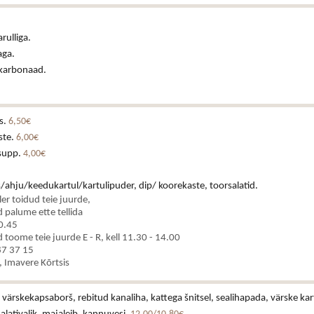
rulliga.
ga.
 karbonaad.
s.
6,50€
ste.
6,00€
supp.
4,00€
iis/ahju/keedukartul/kartulipuder, dip/ koorekaste, toorsalatid.
ler toidud teie juurde,
palume ette tellida
10.45
oome teie juurde E - R, kell 11.30 - 14.00
 87 37 15
 Imavere Kõrtsis
värskekapsaborš, rebitud kanaliha, kattega šnitsel, sealihapada, värske kart