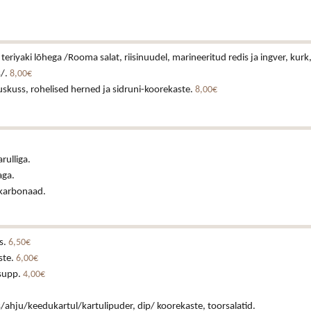
teriyaki lõhega /Rooma salat, riisinuudel, marineeritud redis ja ingver, kur
/.
8,00€
uskuss, rohelised herned ja sidruni-koorekaste.
8,00€
rulliga.
ga.
 karbonaad.
s.
6,50€
ste.
6,00€
supp.
4,00€
iis/ahju/keedukartul/kartulipuder, dip/ koorekaste, toorsalatid.