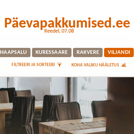
Päevapakkumised.ee
Reedel, 07.08
HAAPSALU
KURESSAARE
RAKVERE
VILJANDI
FILTREERI JA SORTEERI
KOHA VALIKU HÄÄLETUS