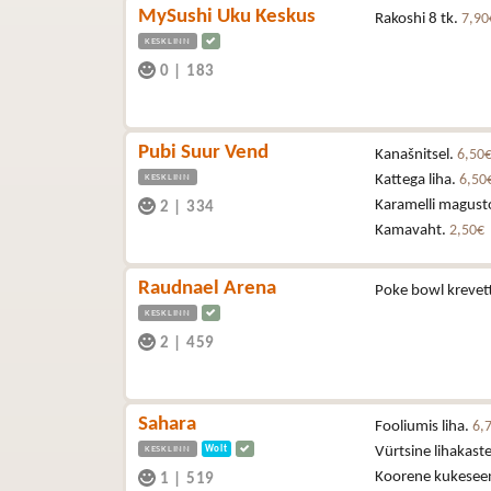
MySushi Uku Keskus
Rakoshi 8 tk.
7,90
KESKLINN
0
|
183
Pubi Suur Vend
Kanašnitsel.
6,50
KESKLINN
Kattega liha.
6,50
Karamelli magust
2
|
334
Kamavaht.
2,50€
Raudnael Arena
Poke bowl krevet
KESKLINN
2
|
459
Sahara
Fooliumis liha.
6,
KESKLINN
Wolt
Vürtsine lihakast
Koorene kukesee
1
|
519