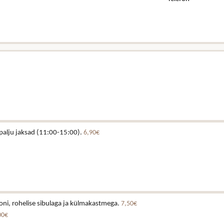
.
ö palju jaksad (11:00-15:00).
6,90€
ni, rohelise sibulaga ja külmakastmega.
7,50€
00€