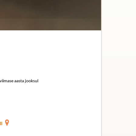
 viimase aasta jooksul
di