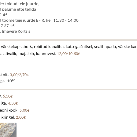
ler toidud teie juurde,
palume ette tellida
10.45
oome teie juurde E - R, kell 11.30 - 14.00
 87 37 15
 Imavere Kõrtsis
värskekapsaborš, rebitud kanaliha, kattega šnitsel, sealihapada, värske kart
alativalik, majaleib, kannuvesi.
12,00/10,80€
toit.
3,00/2,70€
diga -10%
v.
6,50€
siga.
4,50€
eoni kook.
5,00€
ikringel.
2,00€