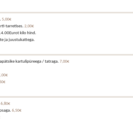
.
5,00€
rti-tarretises.
2,00€
14.00Eurot kilo hind.
te ja juustukattega.
japätsike kartulipüreega / tatraga.
7,00€
7,00€
60€
.
6,80€
psaga.
6,50€
€