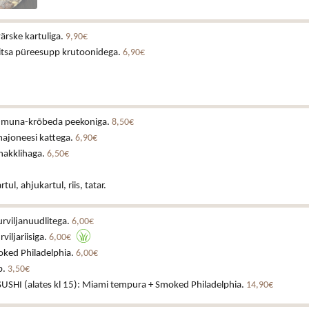
ärske kartuliga.
9,90€
vitsa püreesupp krutoonidega.
6,90€
-muna-krõbeda peekoniga.
8,50€
majoneesi kattega.
6,90€
hakklihaga.
6,50€
ul, ahjukartul, riis, tatar.
rviljanuudlitega.
6,00€
viljariisiga.
6,00€
ked Philadelphia.
6,00€
p.
3,50€
SHI (alates kl 15): Miami tempura + Smoked Philadelphia.
14,90€