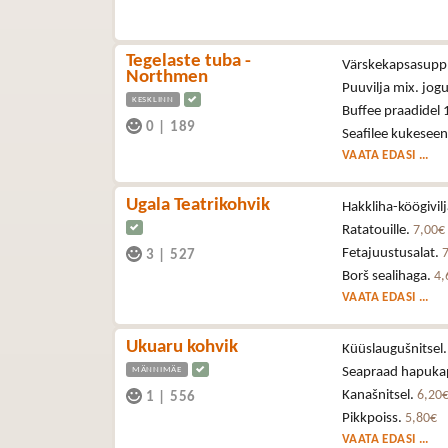
Tegelaste tuba -
Värskekapsasupp
Northmen
Puuvilja mix. jogu
KESKLINN
Buffee praadidel 
0
|
189
Seafilee kukeseen
VAATA EDASI ...
Ugala Teatrikohvik
Hakkliha-köögivil
Ratatouille.
7,00€
Fetajuustusalat.
3
|
527
Borš sealihaga.
4,
VAATA EDASI ...
Ukuaru kohvik
Küüslaugušnitsel
MÄNNIMÄE
Seapraad hapuka
Kanašnitsel.
6,20
1
|
556
Pikkpoiss.
5,80€
VAATA EDASI ...