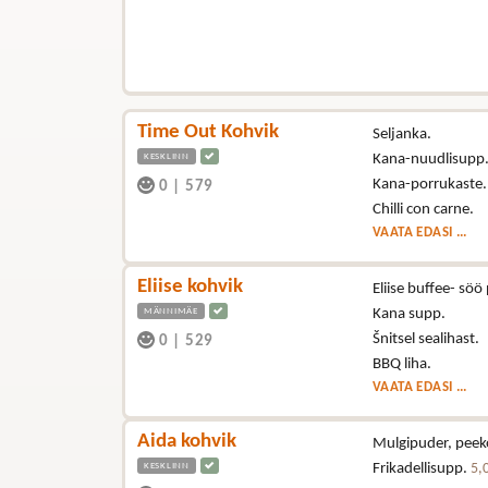
Time Out Kohvik
Seljanka.
KESKLINN
Kana-nuudlisupp
Kana-porrukaste.
0
|
579
Chilli con carne.
VAATA EDASI ...
Eliise kohvik
Eliise buffee- sö
MÄNNIMÄE
Kana supp.
Šnitsel sealihast.
0
|
529
BBQ liha.
VAATA EDASI ...
Aida kohvik
Mulgipuder, peeko
KESKLINN
Frikadellisupp.
5,