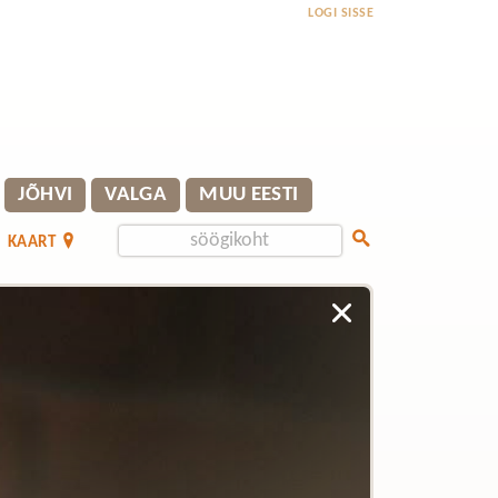
LOGI SISSE
JÕHVI
VALGA
MUU EESTI
KAART