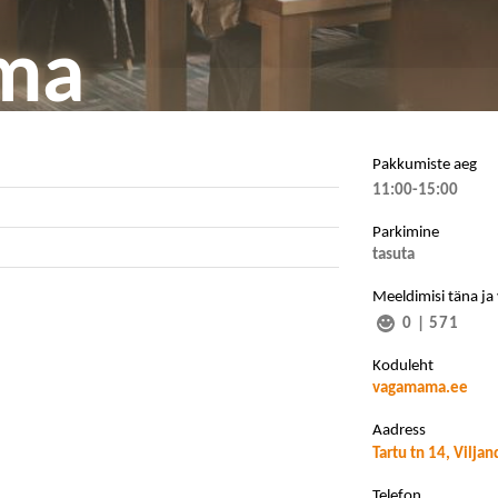
ma
Pakkumiste aeg
11:00-15:00
Parkimine
tasuta
Meeldimisi täna ja
0
|
571
Koduleht
vagamama.ee
Aadress
Tartu tn 14, Viljan
Telefon