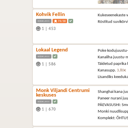
Kohvik Fellin
Kukeseenekaste v
KESKLINN
Röstitud suvikõr
70/30
1
|
453
Lokaal Legend
Poke kodujuustu
KESKLINN
Kanaliha juustu-
Täidetud paprika 
1
|
586
Kanasupp.
3,80€
Lisandiks keedukart
Monk Viljandi Centrumi
Shanghai kana juu
keskuses
Paneer nurani juur
KESKLINN
PÄEVASUSHI: Smo
1
|
670
Monki nuudlisup
Komplekt: ÕHTUSU