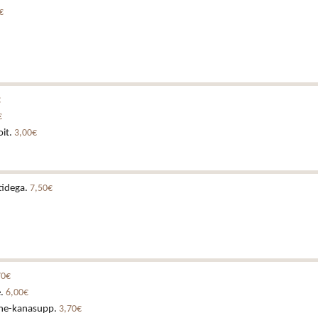
€
€
€
oit.
3,00€
tidega.
7,50€
70€
e.
6,00€
ne-kanasupp.
3,70€