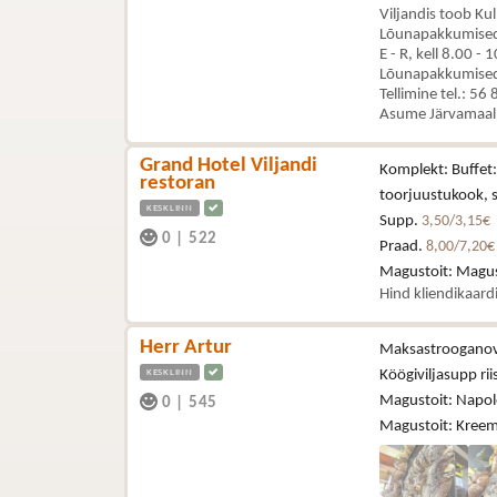
Viljandis toob Kul
Lõunapakkumised 
E - R, kell 8.00 - 
Lõunapakkumised t
Tellimine tel.: 56
Asume Järvamaal,
Grand Hotel Viljandi
Komplekt: Buffet: 
restoran
toorjuustukook, s
KESKLINN
Supp.
3,50/3,15€
0
|
522
Praad.
8,00/7,20€
Magustoit: Magus
Hind kliendikaar
Herr Artur
Maksastroogano
KESKLINN
Köögiviljasupp rii
Magustoit: Napol
0
|
545
Magustoit: Kreem