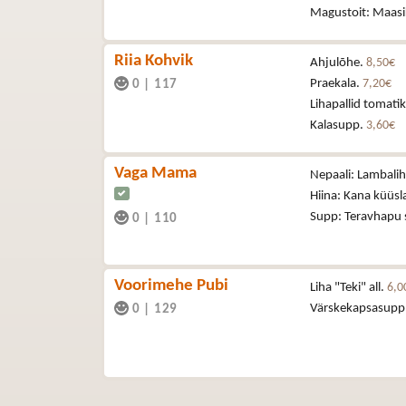
Magustoit: Maasi
Riia Kohvik
Ahjulõhe.
8,50€
Praekala.
7,20€
0
|
117
Lihapallid tomat
Kalasupp.
3,60€
Vaga Mama
Nepaali: Lambali
Hiina: Kana küüs
Supp: Teravhapu
0
|
110
Voorimehe Pubi
Liha "Teki" all.
6,0
Värskekapsasupp
0
|
129