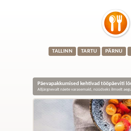
TALLINN
TARTU
PÄRNU
Päevapakkumised kehtivad tööpäeviti lõu
Alljärgnevalt näete varasemaid, nüüdseks ilmselt ae