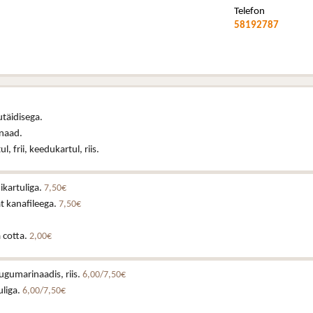
Telefon
58192787
täidisega.
naad.
l, frii, keedukartul, riis.
ikartuliga.
7,50€
at kanafileega.
7,50€
 cotta.
2,00€
ugumarinaadis, riis.
6,00/7,50€
uliga.
6,00/7,50€