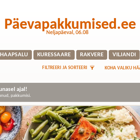
Päevapakkumised.ee
Neljapäeval, 06.08
HAAPSALU
KURESSAARE
RAKVERE
VILJANDI
FILTREERI JA SORTEERI
KOHA VALIKU HÄ
nasel ajal!
gunud, pakkumisi.