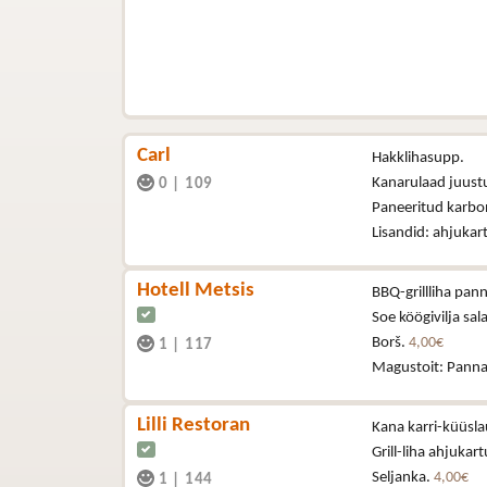
Carl
Hakklihasupp.
Kanarulaad juustu
0
|
109
Paneeritud karbo
Lisandid: ahjukartu
Hotell Metsis
BBQ-grillliha pann
Soe köögivilja sal
Borš.
4,00€
1
|
117
Magustoit: Panna
Lilli Restoran
Kana karri-küüsla
Grill-liha ahjukart
Seljanka.
4,00€
1
|
144