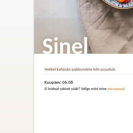
Sinel
Hetkel kahjuks pakkumiste info puudub.
Kuupäev: 06.08
Ei leidnud sobivat sööki? Valige mõni teine
päevapraad
.