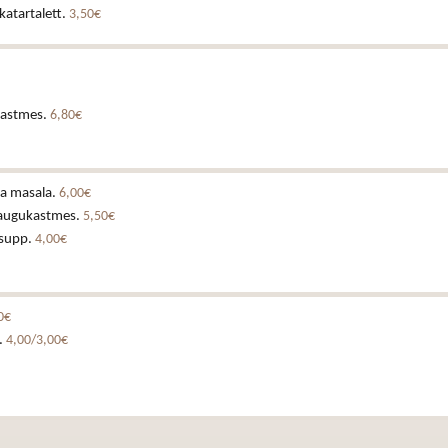
katartalett.
3,50€
ikastmes.
6,80€
ha masala.
6,00€
laugukastmes.
5,50€
 supp.
4,00€
0€
.
4,00/3,00€