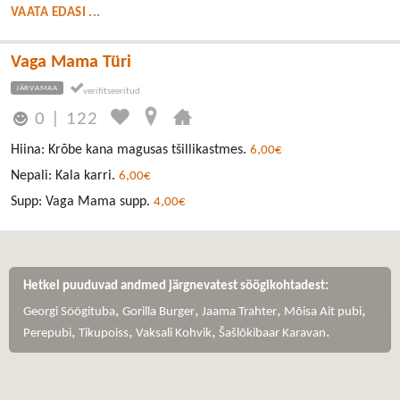
VAATA EDASI ...
Vaga Mama Türi
JÄRVAMAA
0
|
122
Hiina: Krõbe kana magusas tšillikastmes.
6,00€
Nepali: Kala karri.
6,00€
Supp: Vaga Mama supp.
4,00€
Hetkel puuduvad andmed järgnevatest söögikohtadest:
,
,
,
,
Georgi Söögituba
Gorilla Burger
Jaama Trahter
Mõisa Ait pubi
,
,
,
.
Perepubi
Tikupoiss
Vaksali Kohvik
Šašlõkibaar Karavan