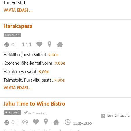
Toorvorstid.
VAATA EDASI ...
Harakapesa
RAPLAMAA
0
|
111
Hakkliha-juustu šnitsel.
9,00€
Koorene lõhe-kartulivorm.
9,00€
Harakapesa salat.
8,00€
Taimetoit: Puraviku pasta.
7,00€
VAATA EDASI ...
Jahu Time to Wine Bistro
HARJUMAA
kuni 2h tasuta
0
|
99
11:30-15:00