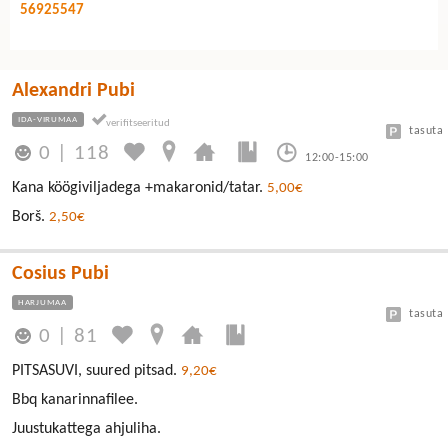
56925547
Alexandri Pubi
IDA-VIRUMAA
tasuta
0
|
118
12:00-15:00
Kana köögiviljadega +makaronid/tatar.
5,00€
Borš.
2,50€
Cosius Pubi
HARJUMAA
tasuta
0
|
81
PITSASUVI, suured pitsad.
9,20€
Bbq kanarinnafilee.
Juustukattega ahjuliha.