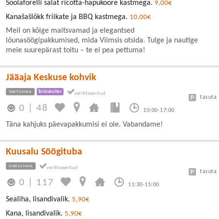
Soolaforelli salat ricotta-hapukoore kastmega.
9,00€
Kanašašlõkk friikate ja BBQ kastmega.
10,00€
Meil on kõige maitsvamad ja elegantsed
lõunasöögipakkumised, mida Viimsis otsida. Tulge ja nautige
meie suurepärast toitu – te ei pea pettuma!
Jääaja Keskuse kohvik
TARTUMAA
Toidukuller
tasuta
0
|
48
10:00-17:00
Täna kahjuks päevapakkumisi ei ole. Vabandame!
Kuusalu Söögituba
HARJUMAA
tasuta
0
|
117
11:30-15:00
Sealiha, lisandivalik.
5,90€
Kana, lisandivalik.
5,90€