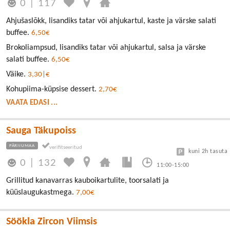
0
|
117
Ahjušaslõkk, lisandiks tatar või ahjukartul, kaste ja värske salati
buffee.
6,50€
Brokoliampsud, lisandiks tatar või ahjukartul, salsa ja värske
salati buffee.
6,50€
Väike.
3,30|€
Kohupiima-küpsise dessert.
2,70€
VAATA EDASI ...
Sauga Täkupoiss
PÄRNUMAA
kuni 2h tasuta
0
|
132
11:00-15:00
Grillitud kanavarras kauboikartulite, toorsalati ja
küüslaugukastmega.
7,00€
Söökla Zircon Viimsis