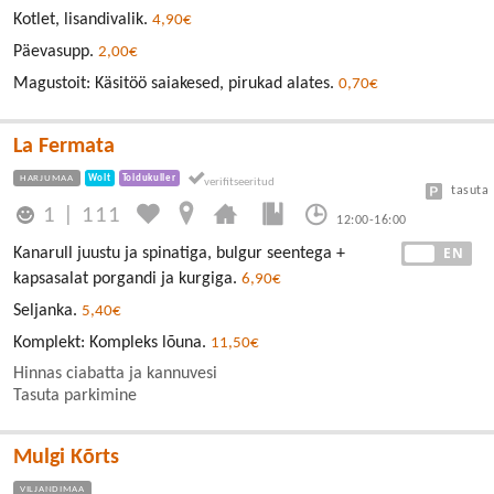
Kotlet, lisandivalik.
4,90€
Päevasupp.
2,00€
Magustoit: Käsitöö saiakesed, pirukad alates.
0,70€
La Fermata
HARJUMAA
Wolt
Toidukuller
tasuta
1
|
111
12:00-16:00
EE
EN
Kanarull juustu ja spinatiga, bulgur seentega +
kapsasalat porgandi ja kurgiga.
6,90€
Seljanka.
5,40€
Komplekt: Kompleks lõuna.
11,50€
Hinnas ciabatta ja kannuvesi
Tasuta parkimine
Mulgi Kõrts
VILJANDIMAA