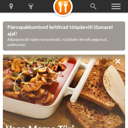
Päevapakkumised kehtivad tööpäeviti lõunasel
ajal!
Alljärgnevalt näete varasemaid, nüüdseks ilmselt aegunud,
pakkumisi.