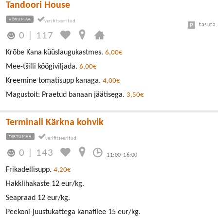
Tandoori House
VÕRUMAA
tasuta
0
|
117
Krõbe Kana küüslaugukastmes.
6,00€
Mee-tšilli köögiviljada.
6,00€
Kreemine tomatisupp kanaga.
4,00€
Magustoit: Praetud banaan jäätisega.
3,50€
Terminali Kärkna kohvik
TARTUMAA
0
|
143
11:00-16:00
Frikadellisupp.
4,20€
Hakklihakaste 12 eur/kg.
Seapraad 12 eur/kg.
Peekoni-juustukattega kanafilee 15 eur/kg.