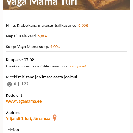
Vaga Mama Türi
Hiina: Krõbe kana magusas tšillikastmes.
6,00€
Nepali: Kala karri.
6,00€
Supp: Vaga Mama supp.
4,00€
Kuupäev: 07.08
Ei leidnud sobivat sööki? Valige mõni teine
päevapraad
.
Meeldimisi täna ja viimase aasta jooksul
0
|
122
Koduleht
www.vagamama.ee
Aadress
Viljandi 1,Türi, Järvamaa
Telefon