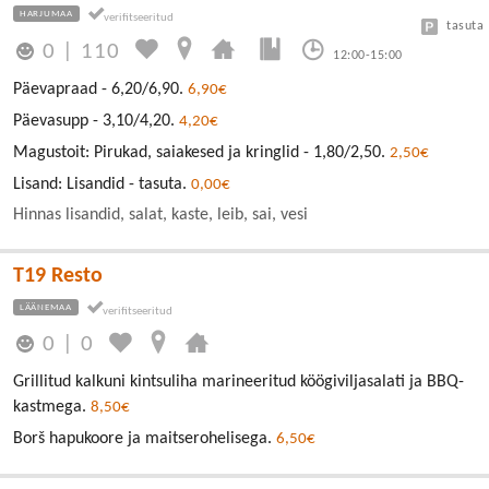
HARJUMAA
tasuta
0
|
110
12:00-15:00
Päevapraad - 6,20/6,90.
6,90€
Päevasupp - 3,10/4,20.
4,20€
Magustoit: Pirukad, saiakesed ja kringlid - 1,80/2,50.
2,50€
Lisand: Lisandid - tasuta.
0,00€
Hinnas lisandid, salat, kaste, leib, sai, vesi
T19 Resto
LÄÄNEMAA
0
|
0
Grillitud kalkuni kintsuliha marineeritud köögiviljasalati ja BBQ-
kastmega.
8,50€
Borš hapukoore ja maitserohelisega.
6,50€