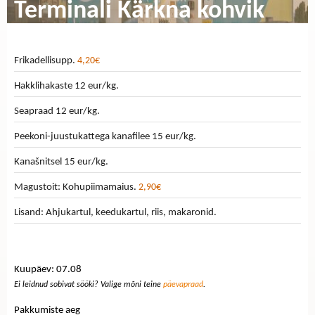
Terminali Kärkna kohvik
Frikadellisupp.
4,20€
Hakklihakaste 12 eur/kg.
Seapraad 12 eur/kg.
Peekoni-juustukattega kanafilee 15 eur/kg.
Kanašnitsel 15 eur/kg.
Magustoit: Kohupiimamaius.
2,90€
Lisand: Ahjukartul, keedukartul, riis, makaronid.
Kuupäev: 07.08
Ei leidnud sobivat sööki? Valige mõni teine
päevapraad
.
Pakkumiste aeg