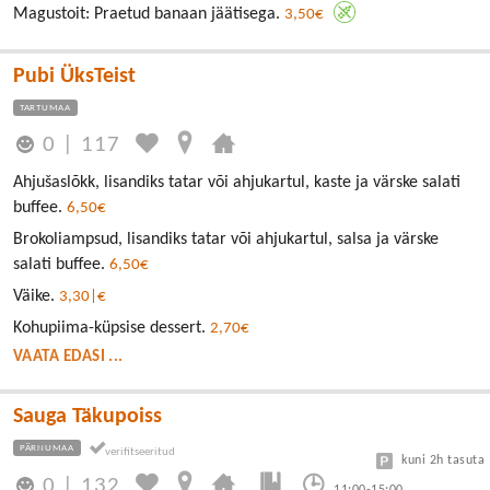
Magustoit: Praetud banaan jäätisega.
3,50€
Pubi ÜksTeist
TARTUMAA
0
|
117
Ahjušaslõkk, lisandiks tatar või ahjukartul, kaste ja värske salati
buffee.
6,50€
Brokoliampsud, lisandiks tatar või ahjukartul, salsa ja värske
salati buffee.
6,50€
Väike.
3,30|€
Kohupiima-küpsise dessert.
2,70€
VAATA EDASI ...
Sauga Täkupoiss
PÄRNUMAA
kuni 2h tasuta
0
|
132