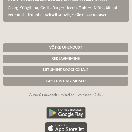
,
,
,
,
Georgi Söögituba
Gorilla Burger
Jaama Trahter
Mõisa Ait pubi
,
,
,
.
Perepubi
Tikupoiss
Vaksali Kohvik
Šašlõkibaar Karavan
VÕTKE ÜHENDUST
REKLAAMIMINE
LIITUMINE SÖÖGIKOHALE
KASUTUSTINGIMUSED
© 2026 Päevapakkumised.ee | versioon 26.807