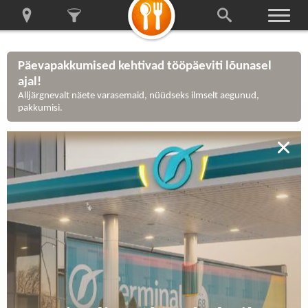
Päevapakkumised kehtivad tööpäeviti lõunasel
ajal!
Alljärgnevalt näete varasemaid, nüüdseks ilmselt aegunud,
pakkumisi.