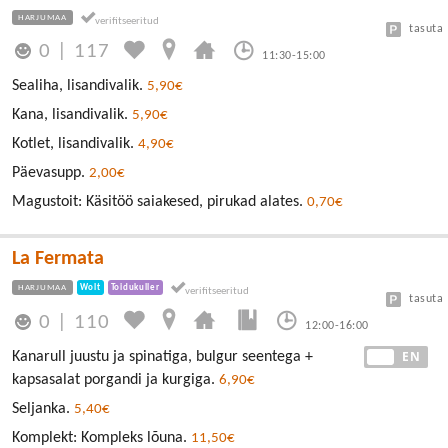
HARJUMAA
tasuta
0
|
117
11:30-15:00
Sealiha, lisandivalik.
5,90€
Kana, lisandivalik.
5,90€
Kotlet, lisandivalik.
4,90€
Päevasupp.
2,00€
Magustoit: Käsitöö saiakesed, pirukad alates.
0,70€
La Fermata
HARJUMAA
Wolt
Toidukuller
tasuta
0
|
110
12:00-16:00
EE
EN
Kanarull juustu ja spinatiga, bulgur seentega +
kapsasalat porgandi ja kurgiga.
6,90€
Seljanka.
5,40€
Komplekt: Kompleks lõuna.
11,50€