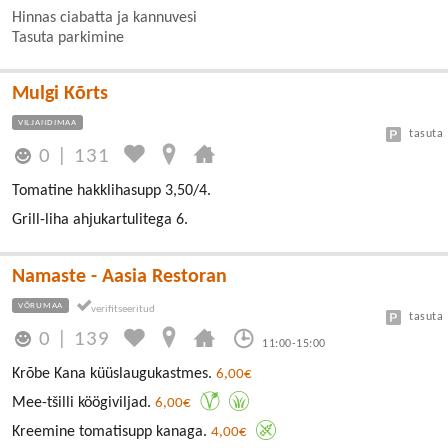
Hinnas ciabatta ja kannuvesi
Tasuta parkimine
Mulgi Kõrts
VILJANDIMAA
tasuta
0
|
131
Tomatine hakklihasupp 3,50/4.
Grill-liha ahjukartulitega 6.
Namaste - Aasia Restoran
VÕRUMAA
tasuta
0
|
139
11:00-15:00
Krõbe Kana küüslaugukastmes.
6,00€
Mee-tšilli köögiviljad.
6,00€
Kreemine tomatisupp kanaga.
4,00€