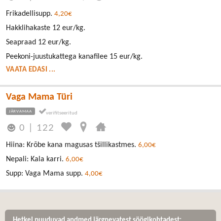
Frikadellisupp.
4,20€
Hakklihakaste 12 eur/kg.
Seapraad 12 eur/kg.
Peekoni-juustukattega kanafilee 15 eur/kg.
VAATA EDASI ...
Vaga Mama Türi
JÄRVAMAA
0
|
122
Hiina: Krõbe kana magusas tšillikastmes.
6,00€
Nepali: Kala karri.
6,00€
Supp: Vaga Mama supp.
4,00€
Hetkel puuduvad andmed järgnevatest söögikohtadest: