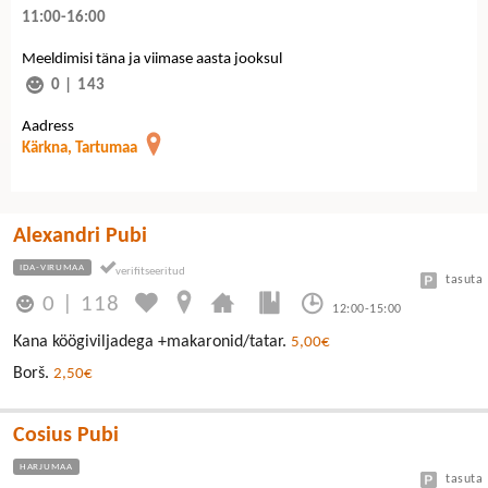
11:00-16:00
Meeldimisi täna ja viimase aasta jooksul
0
|
143
Aadress
Kärkna, Tartumaa
Alexandri Pubi
IDA-VIRUMAA
tasuta
0
|
118
12:00-15:00
Kana köögiviljadega +makaronid/tatar.
5,00€
Borš.
2,50€
Cosius Pubi
HARJUMAA
tasuta