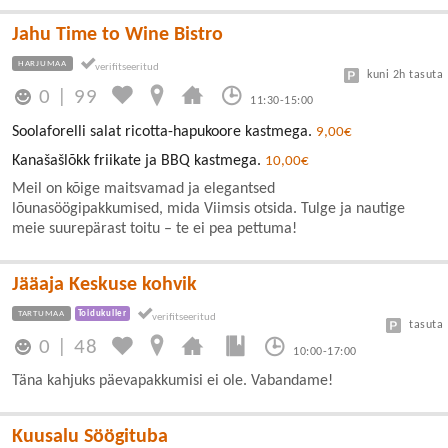
Jahu Time to Wine Bistro
HARJUMAA
kuni 2h tasuta
0
|
99
11:30-15:00
Soolaforelli salat ricotta-hapukoore kastmega.
9,00€
Kanašašlõkk friikate ja BBQ kastmega.
10,00€
Meil on kõige maitsvamad ja elegantsed
lõunasöögipakkumised, mida Viimsis otsida. Tulge ja nautige
meie suurepärast toitu – te ei pea pettuma!
Jääaja Keskuse kohvik
TARTUMAA
Toidukuller
tasuta
0
|
48
10:00-17:00
Täna kahjuks päevapakkumisi ei ole. Vabandame!
Kuusalu Söögituba