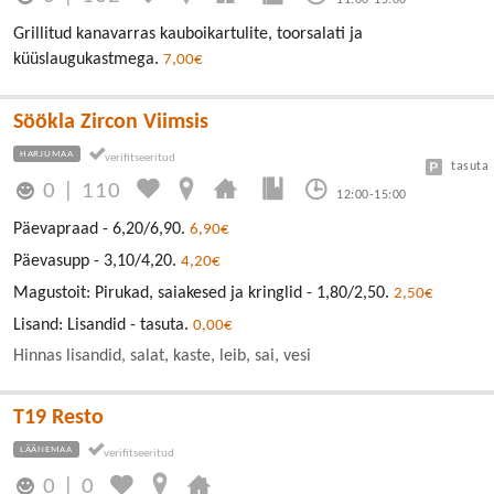
11:00-15:00
Grillitud kanavarras kauboikartulite, toorsalati ja
küüslaugukastmega.
7,00€
Söökla Zircon Viimsis
HARJUMAA
tasuta
0
|
110
12:00-15:00
Päevapraad - 6,20/6,90.
6,90€
Päevasupp - 3,10/4,20.
4,20€
Magustoit: Pirukad, saiakesed ja kringlid - 1,80/2,50.
2,50€
Lisand: Lisandid - tasuta.
0,00€
Hinnas lisandid, salat, kaste, leib, sai, vesi
T19 Resto
LÄÄNEMAA
0
|
0