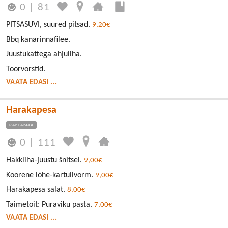
0
|
81
PITSASUVI, suured pitsad.
9,20€
Bbq kanarinnafilee.
Juustukattega ahjuliha.
Toorvorstid.
VAATA EDASI ...
Harakapesa
RAPLAMAA
0
|
111
Hakkliha-juustu šnitsel.
9,00€
Koorene lõhe-kartulivorm.
9,00€
Harakapesa salat.
8,00€
Taimetoit: Puraviku pasta.
7,00€
VAATA EDASI ...