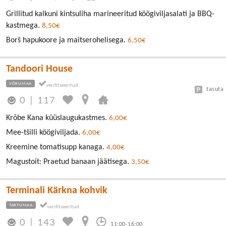
Grillitud kalkuni kintsuliha marineeritud köögiviljasalati ja BBQ-
kastmega.
8,50€
Borš hapukoore ja maitserohelisega.
6,50€
Tandoori House
VÕRUMAA
tasuta
0
|
117
Krõbe Kana küüslaugukastmes.
6,00€
Mee-tšilli köögiviljada.
6,00€
Kreemine tomatisupp kanaga.
4,00€
Magustoit: Praetud banaan jäätisega.
3,50€
Terminali Kärkna kohvik
TARTUMAA
0
|
143
11:00-16:00