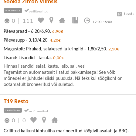
Söökla Zircon Viimsis
HARJUMAA
tasuta
0
|
111
12:00-15:00
Päevapraad - 6,20/6,90.
6,90€
Päevasupp - 3,10/4,20.
4,20€
Magustoit: Pirukad, saiakesed ja kringlid - 1,80/2,50.
2,50€
Lisand: Lisandid - tasuta.
0,00€
Hinnas lisandid, salat, kaste, leib, sai, vesi
Tegemist on automaatselt lisatud pakkumisega! See võib
mõnedel erijuhtudel siiski puududa. Näiteks kui söögikoht on
ootamatult broneeritud või suletud.
T19 Resto
LÄÄNEMAA
0
|
0
Grillitud kalkuni kintsuliha marineeritud köögiviljasalati ja BBQ-