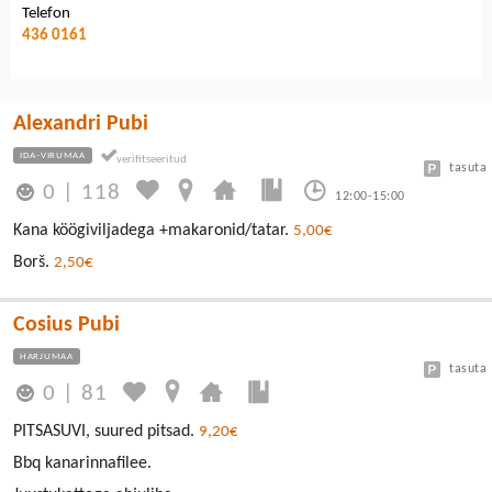
Telefon
436 0161
Alexandri Pubi
IDA-VIRUMAA
tasuta
0
|
118
12:00-15:00
Kana köögiviljadega +makaronid/tatar.
5,00€
Borš.
2,50€
Cosius Pubi
HARJUMAA
tasuta
0
|
81
PITSASUVI, suured pitsad.
9,20€
Bbq kanarinnafilee.