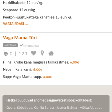
Hakklihakaste 12 eur/kg.
Seapraad 12 eur/kg.
Peekoni-juustukattega kanafilee 15 eur/kg.
VAATA EDASI ...
Vaga Mama Türi
JÄRVAMAA
0
|
123
Hiina: Krõbe kana magusas tšillikastmes.
6,00€
Nepali: Kala karri.
6,00€
Supp: Vaga Mama supp.
4,00€
Hetkel puuduvad andmed järgnevatest söögikohtadest:
,
,
,
,
Georgi Söögituba
Gorilla Burger
Jaama Trahter
Mõisa Ait pubi