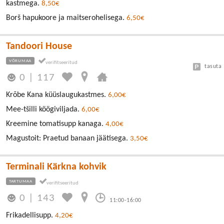
kastmega.
8,50€
Borš hapukoore ja maitserohelisega.
6,50€
Tandoori House
VÕRUMAA
tasuta
0
|
117
Krõbe Kana küüslaugukastmes.
6,00€
Mee-tšilli köögiviljada.
6,00€
Kreemine tomatisupp kanaga.
4,00€
Magustoit: Praetud banaan jäätisega.
3,50€
Terminali Kärkna kohvik
TARTUMAA
0
|
143
11:00-16:00
Frikadellisupp.
4,20€