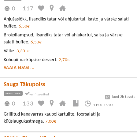
0
|
117
Ahjušaslõkk, lisandiks tatar või ahjukartul, kaste ja värske salati
buffee.
6,50€
Brokoliampsud, lisandiks tatar või ahjukartul, salsa ja värske
salati buffee.
6,50€
Väike.
3,30|€
Kohupiima-küpsise dessert.
2,70€
VAATA EDASI ...
Sauga Täkupoiss
PÄRNUMAA
kuni 2h tasuta
0
|
133
11:00-15:00
Grillitud kanavarras kauboikartulite, toorsalati ja
küüslaugukastmega.
7,00€