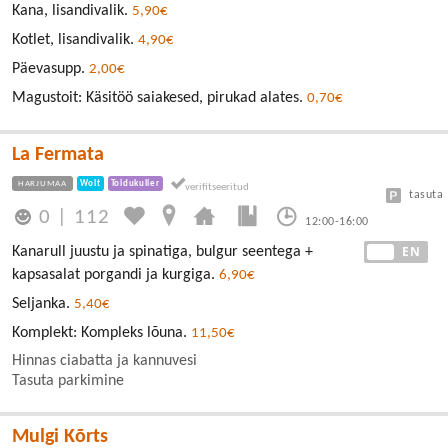
Kana, lisandivalik.
5,90€
Kotlet, lisandivalik.
4,90€
Päevasupp.
2,00€
Magustoit: Käsitöö saiakesed, pirukad alates.
0,70€
La Fermata
HARJUMAA
Wolt
Toidukuller
tasuta
0
|
112
12:00-16:00
EE
EN
Kanarull juustu ja spinatiga, bulgur seentega +
kapsasalat porgandi ja kurgiga.
6,90€
Seljanka.
5,40€
Komplekt: Kompleks lõuna.
11,50€
Hinnas ciabatta ja kannuvesi
Tasuta parkimine
Mulgi Kõrts