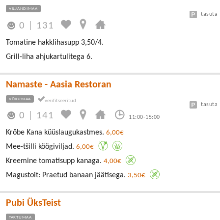
VILJANDIMAA
tasuta
0
|
131
Tomatine hakklihasupp 3,50/4.
Grill-liha ahjukartulitega 6.
Namaste - Aasia Restoran
VÕRUMAA
tasuta
0
|
141
11:00-15:00
Krõbe Kana küüslaugukastmes.
6,00€
Mee-tšilli köögiviljad.
6,00€
Kreemine tomatisupp kanaga.
4,00€
Magustoit: Praetud banaan jäätisega.
3,50€
Pubi ÜksTeist
TARTUMAA