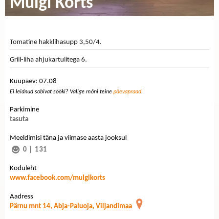
Mulgi Kõrts
Tomatine hakklihasupp 3,50/4.
Grill-liha ahjukartulitega 6.
Kuupäev: 07.08
Ei leidnud sobivat sööki? Valige mõni teine
päevapraad
.
Parkimine
tasuta
Meeldimisi täna ja viimase aasta jooksul
0
|
131
Koduleht
www.facebook.com/mulgikorts
Aadress
Pärnu mnt 14, Abja-Paluoja, Viljandimaa