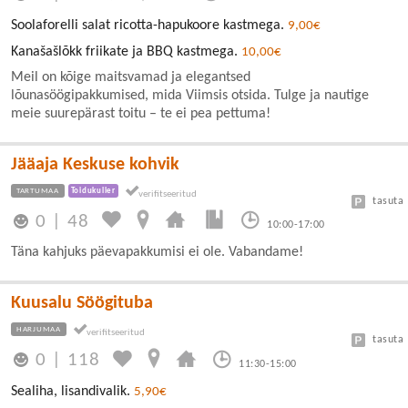
Soolaforelli salat ricotta-hapukoore kastmega.
9,00€
Kanašašlõkk friikate ja BBQ kastmega.
10,00€
Meil on kõige maitsvamad ja elegantsed
lõunasöögipakkumised, mida Viimsis otsida. Tulge ja nautige
meie suurepärast toitu – te ei pea pettuma!
Jääaja Keskuse kohvik
TARTUMAA
Toidukuller
tasuta
0
|
48
10:00-17:00
Täna kahjuks päevapakkumisi ei ole. Vabandame!
Kuusalu Söögituba
HARJUMAA
tasuta
0
|
118
11:30-15:00
Sealiha, lisandivalik.
5,90€