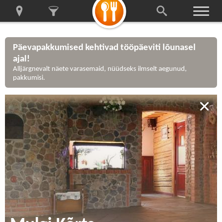
Päevapakkumised kehtivad tööpäeviti lõunasel
ajal!
Alljärgnevalt näete varasemaid, nüüdseks ilmselt aegunud,
pakkumisi.