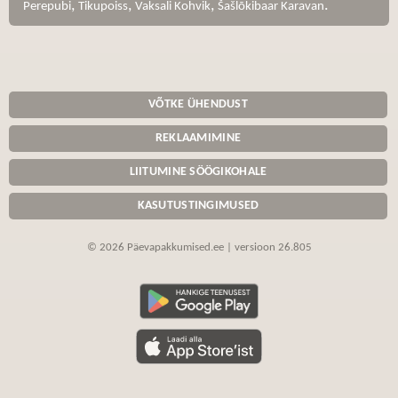
,
,
,
.
Perepubi
Tikupoiss
Vaksali Kohvik
Šašlõkibaar Karavan
VÕTKE ÜHENDUST
REKLAAMIMINE
LIITUMINE SÖÖGIKOHALE
KASUTUSTINGIMUSED
© 2026 Päevapakkumised.ee | versioon 26.805