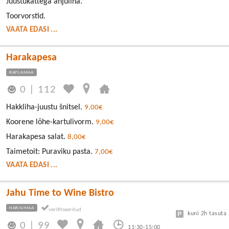
Juustukattega ahjuliha.
Toorvorstid.
VAATA EDASI ...
Harakapesa
RAPLAMAA
0
|
112
Hakkliha-juustu šnitsel.
9,00€
Koorene lõhe-kartulivorm.
9,00€
Harakapesa salat.
8,00€
Taimetoit: Puraviku pasta.
7,00€
VAATA EDASI ...
Jahu Time to Wine Bistro
HARJUMAA
kuni 2h tasuta
0
|
99
11:30-15:00