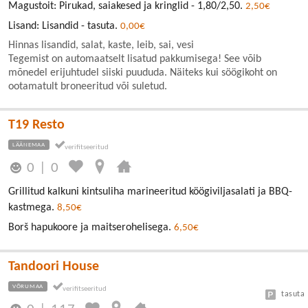
Magustoit: Pirukad, saiakesed ja kringlid - 1,80/2,50.
2,50€
Lisand: Lisandid - tasuta.
0,00€
Hinnas lisandid, salat, kaste, leib, sai, vesi
Tegemist on automaatselt lisatud pakkumisega! See võib
mõnedel erijuhtudel siiski puududa. Näiteks kui söögikoht on
ootamatult broneeritud või suletud.
T19 Resto
LÄÄNEMAA
0
|
0
Grillitud kalkuni kintsuliha marineeritud köögiviljasalati ja BBQ-
kastmega.
8,50€
Borš hapukoore ja maitserohelisega.
6,50€
Tandoori House
VÕRUMAA
tasuta