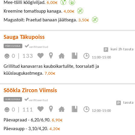
Mee-tšilli köögiviljad.
6,00€
Kreemine tomatisupp kanaga.
4,00€
Magustoit: Praetud banaan jäätisega.
3,50€
Sauga Täkupoiss
PÄRNUMAA
kuni 2h tasuta
0
|
133
11:00-15:00
Grillitud kanavarras kauboikartulite, toorsalati ja
küüslaugukastmega.
7,00€
Söökla Zircon Viimsis
HARJUMAA
tasuta
0
|
111
12:00-15:00
Päevapraad - 6,20/6,90.
6,90€
Päevasupp - 3,10/4,20.
4,20€