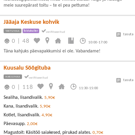
meie suurepärast toitu – te ei pea pettuma!
Jääaja Keskuse kohvik
TARTUMAA
Toidukuller
tasuta
0
|
48
10:00-17:00
Täna kahjuks päevapakkumisi ei ole. Vabandame!
Kuusalu Söögituba
HARJUMAA
tasuta
0
|
118
11:30-15:00
Sealiha, lisandivalik.
5,90€
Kana, lisandivalik.
5,90€
Kotlet, lisandivalik.
4,90€
Päevasupp.
2,00€
Magustoit: Käsitöö saiakesed, pirukad alates.
0,70€