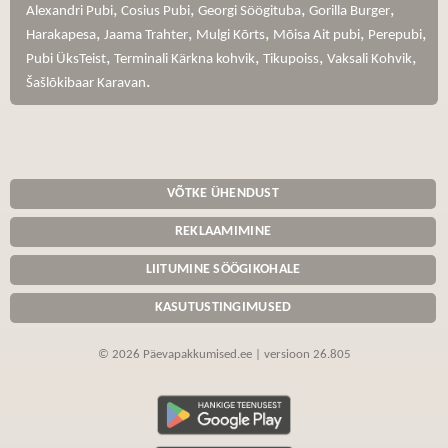
,
,
,
,
Alexandri Pubi
Cosius Pubi
Georgi Söögituba
Gorilla Burger
,
,
,
,
,
Harakapesa
Jaama Trahter
Mulgi Kõrts
Mõisa Ait pubi
Perepubi
,
,
,
,
Pubi ÜksTeist
Terminali Kärkna kohvik
Tikupoiss
Vaksali Kohvik
.
Šašlõkibaar Karavan
VÕTKE ÜHENDUST
REKLAAMIMINE
LIITUMINE SÖÖGIKOHALE
KASUTUSTINGIMUSED
© 2026 Päevapakkumised.ee | versioon 26.805