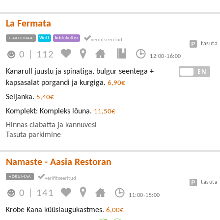
La Fermata
HARJUMAA
Wolt
Toidukuller
tasuta
0
|
112
12:00-16:00
EE
EN
Kanarull juustu ja spinatiga, bulgur seentega +
kapsasalat porgandi ja kurgiga.
6,90€
Seljanka.
5,40€
Komplekt: Kompleks lõuna.
11,50€
Hinnas ciabatta ja kannuvesi
Tasuta parkimine
Namaste - Aasia Restoran
VÕRUMAA
tasuta
0
|
141
11:00-15:00
Krõbe Kana küüslaugukastmes.
6,00€