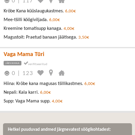
0
|
117
Krõbe Kana küüslaugukastmes.
6,00€
Mee-tšilli köögiviljada.
6,00€
Kreemine tomatisupp kanaga.
4,00€
Magustoit: Praetud banaan jäätisega.
3,50€
Vaga Mama Türi
JÄRVAMAA
0
|
123
Hiina: Krõbe kana magusas tšillikastmes.
6,00€
Nepali: Kala karri.
6,00€
Supp: Vaga Mama supp.
4,00€
Hetkel puuduvad andmed järgnevatest söögikohtadest: