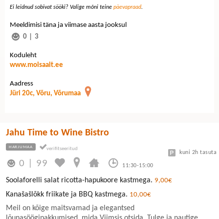
Ei leidnud sobivat sööki? Valige mõni teine
päevapraad
.
Meeldimisi täna ja viimase aasta jooksul
0
|
3
Koduleht
www.moisaait.ee
Aadress
Jüri 20c, Võru, Võrumaa
Jahu Time to Wine Bistro
HARJUMAA
kuni 2h tasuta
0
|
99
11:30-15:00
Soolaforelli salat ricotta-hapukoore kastmega.
9,00€
Kanašašlõkk friikate ja BBQ kastmega.
10,00€
Meil on kõige maitsvamad ja elegantsed
lõunasöögipakkumised, mida Viimsis otsida. Tulge ja nautige