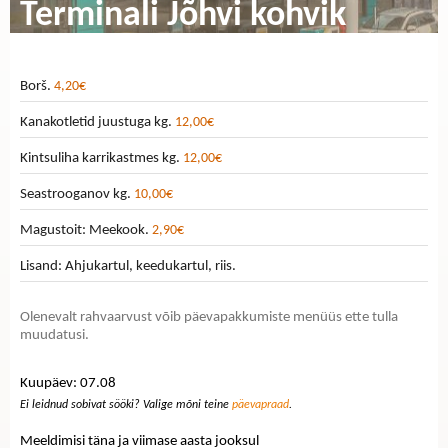
Terminali Jõhvi kohvik
Borš.
4,20€
Kanakotletid juustuga kg.
12,00€
Kintsuliha karrikastmes kg.
12,00€
Seastrooganov kg.
10,00€
Magustoit: Meekook.
2,90€
Lisand: Ahjukartul, keedukartul, riis.
Olenevalt rahvaarvust võib päevapakkumiste menüüs ette tulla
muudatusi.
Kuupäev: 07.08
Ei leidnud sobivat sööki? Valige mõni teine
päevapraad
.
Meeldimisi täna ja viimase aasta jooksul