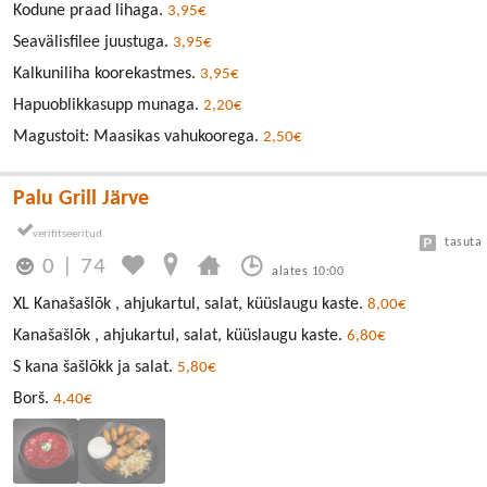
Kodune praad lihaga.
3,95€
Seavälisfilee juustuga.
3,95€
Kalkuniliha koorekastmes.
3,95€
Hapuoblikkasupp munaga.
2,20€
Magustoit: Maasikas vahukoorega.
2,50€
Palu Grill Järve
tasuta
0
|
74
alates 10:00
XL Kanašašlõk , ahjukartul, salat, küüslaugu kaste.
8,00€
Kanašašlõk , ahjukartul, salat, küüslaugu kaste.
6,80€
S kana šašlõkk ja salat.
5,80€
Borš.
4,40€