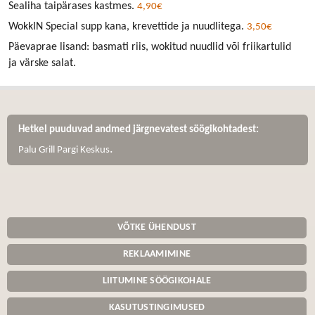
Sealiha taipärases kastmes.
4,90€
WokkIN Special supp kana, krevettide ja nuudlitega.
3,50€
Päevaprae lisand: basmati riis, wokitud nuudlid või friikartulid
ja värske salat.
Hetkel puuduvad andmed järgnevatest söögikohtadest:
.
Palu Grill Pargi Keskus
VÕTKE ÜHENDUST
REKLAAMIMINE
LIITUMINE SÖÖGIKOHALE
KASUTUSTINGIMUSED