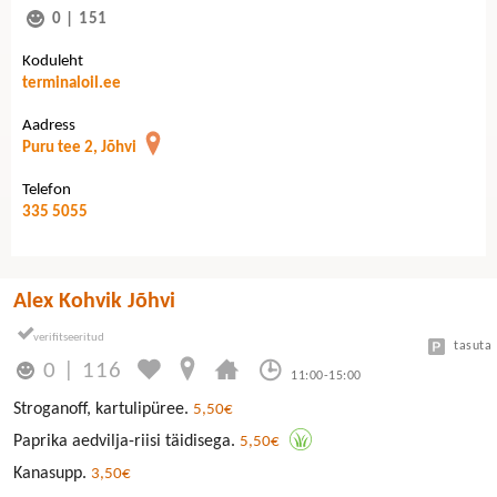
0
|
151
Koduleht
terminaloil.ee
Aadress
Puru tee 2, Jõhvi
Telefon
335 5055
Alex Kohvik Jõhvi
tasuta
0
|
116
11:00-15:00
Stroganoff, kartulipüree.
5,50€
Paprika aedvilja-riisi täidisega.
5,50€
Kanasupp.
3,50€