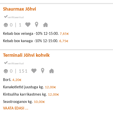
Shaurmax Jõhvi
0
|
1
Kebab box veisega -10% 12-15:00.
7,65€
Kebab box kanaga -10% 12-15:00.
6,75€
Terminali Jõhvi kohvik
0
|
151
Borš.
4,20€
Kanakotletid juustuga kg.
12,00€
Kintsuliha karrikastmes kg.
12,00€
Seastrooganov kg.
10,00€
VAATA EDASI ...