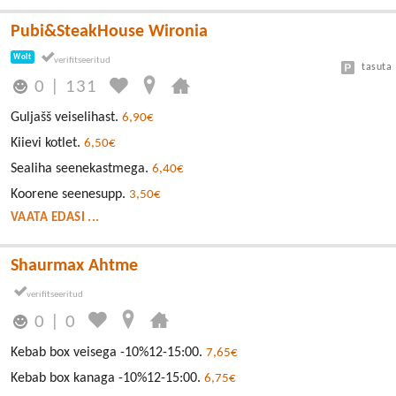
Pubi&SteakHouse Wironia
Wolt
tasuta
0
|
131
Guljašš veiselihast.
6,90€
Kiievi kotlet.
6,50€
Sealiha seenekastmega.
6,40€
Koorene seenesupp.
3,50€
VAATA EDASI ...
Shaurmax Ahtme
0
|
0
Kebab box veisega -10%12-15:00.
7,65€
Kebab box kanaga -10%12-15:00.
6,75€