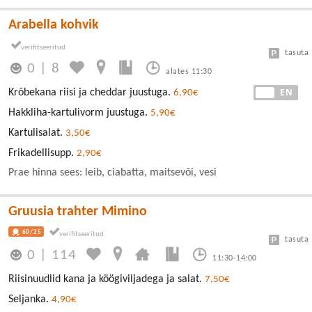
Arabella kohvik
tasuta
0
|
8
alates 11:30
EE
EN
Krõbekana riisi ja cheddar juustuga.
6,90€
Hakkliha-kartulivorm juustuga.
5,90€
Kartulisalat.
3,50€
Frikadellisupp.
2,90€
Prae hinna sees: leib, ciabatta, maitsevõi, vesi
Gruusia trahter Mimino
60/25
tasuta
0
|
114
11:30-14:00
Riisinuudlid kana ja köögiviljadega ja salat.
7,50€
Seljanka.
4,90€