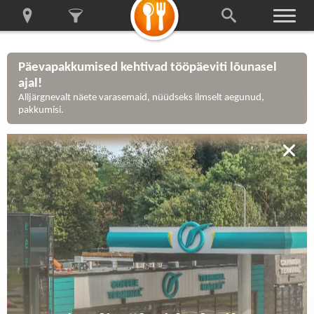
Päevapakkumised kehtivad tööpäeviti lõunasel
ajal!
Alljärgnevalt näete varasemaid, nüüdseks ilmselt aegunud,
pakkumisi.