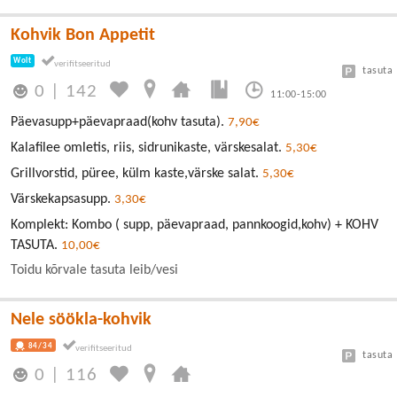
Kohvik Bon Appetit
Wolt
tasuta
0
|
142
11:00-15:00
Päevasupp+päevapraad(kohv tasuta).
7,90€
Kalafilee omletis, riis, sidrunikaste, värskesalat.
5,30€
Grillvorstid, püree, külm kaste,värske salat.
5,30€
Värskekapsasupp.
3,30€
Komplekt: Kombo ( supp, päevapraad, pannkoogid,kohv) + KOHV
TASUTA.
10,00€
Toidu kõrvale tasuta leib/vesi
Nele söökla-kohvik
84/34
tasuta
0
|
116