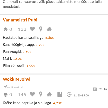
Olenevalt rahvaarvust võib päevapakkumiste menüüs ette tulla
muudatusi.
Vanameistri Pubi
0
|
133
Hautatud kartul sealihaga.
5,80€
Kana-köögiviljasupp.
3,90€
Pannkoogid.
2,50€
Mahl.
1,50€
Piim või keefir.
1,00€
WokkIN Jõhvi
tasuta
0
|
145
11:30-15:00
Krõbe kana paprika ja sibulaga.
4,90€