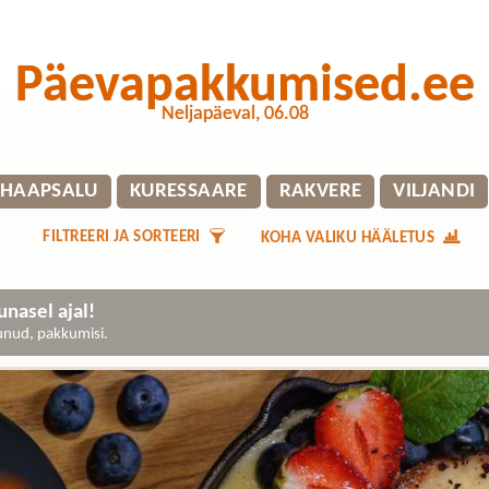
Päevapakkumised.ee
Neljapäeval, 06.08
HAAPSALU
KURESSAARE
RAKVERE
VILJANDI
FILTREERI JA SORTEERI
KOHA VALIKU HÄÄLETUS
nasel ajal!
gunud, pakkumisi.