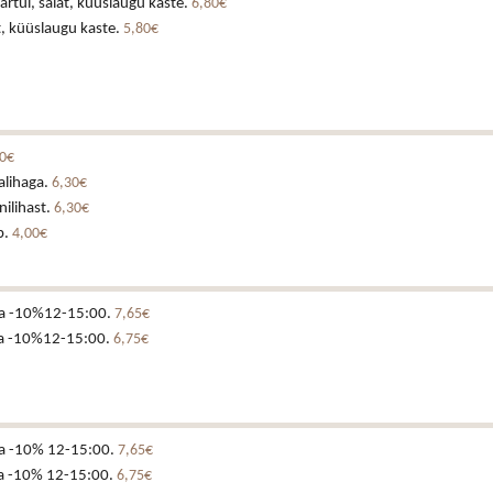
artul, salat, küüslaugu kaste.
6,80€
t, küüslaugu kaste.
5,80€
90€
alihaga.
6,30€
ilihast.
6,30€
p.
4,00€
ga -10%12-15:00.
7,65€
a -10%12-15:00.
6,75€
ga -10% 12-15:00.
7,65€
a -10% 12-15:00.
6,75€