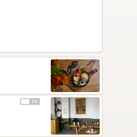
EE
EN