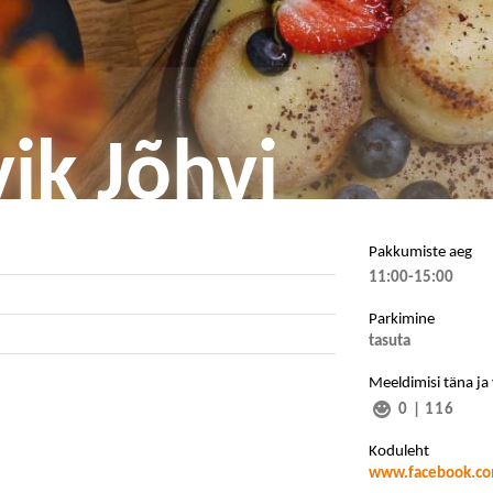
ik Jõhvi
Pakkumiste aeg
11:00-15:00
Parkimine
tasuta
Meeldimisi täna ja
0
|
116
Koduleht
www.facebook.co