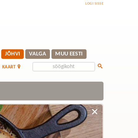
LOGI SISSE
JÕHVI
VALGA
MUU EESTI
KAART