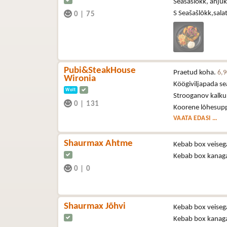
Seašašlõkk, ahjuk
S Seašašlõkk,sala
0
|
75
Pubi&SteakHouse
Praetud koha.
6,
Wironia
Köögiviljapada se
Wolt
Strooganov kalkun
0
|
131
Koorene lõhesup
VAATA EDASI ...
Shaurmax Ahtme
Kebab box veise
Kebab box kanag
0
|
0
Shaurmax Jõhvi
Kebab box veise
Kebab box kanag