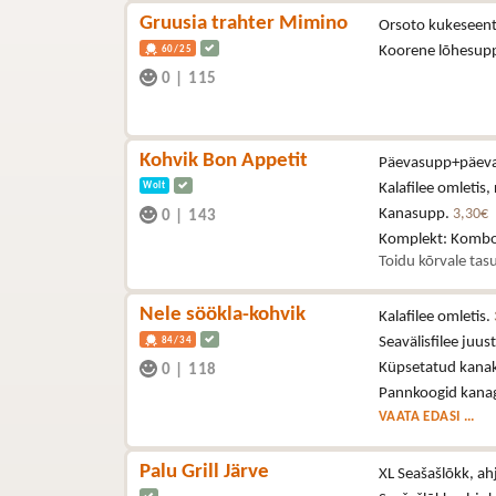
Gruusia trahter Mimino
Orsoto kukeseente
Koorene lõhesup
60/25
0
|
115
Kohvik Bon Appetit
Päevasupp+päeva
Wolt
Kalafilee omletis, 
Kanasupp.
3,30€
0
|
143
Komplekt: Kombo
Toidu kõrvale tasu
Nele söökla-kohvik
Kalafilee omletis.
Seavälisfilee juus
84/34
Küpsetatud kana
0
|
118
Pannkoogid kana
VAATA EDASI ...
Palu Grill Järve
XL Seašašlõkk, ah