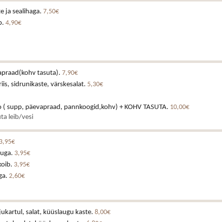
 ja sealihaga.
7,50€
p.
4,90€
praad(kohv tasuta).
7,90€
riis, sidrunikaste, värskesalat.
5,30€
 ( supp, päevapraad, pannkoogid,kohv) + KOHV TASUTA.
10,00€
ta leib/vesi
3,95€
tuga.
3,95€
koib.
3,95€
ga.
2,60€
jukartul, salat, küüslaugu kaste.
8,00€