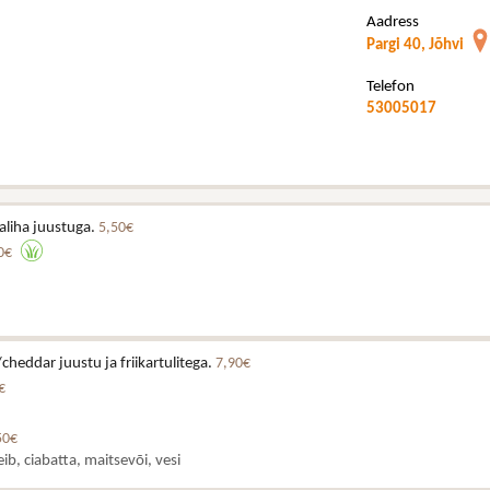
Aadress
Pargi 40, Jõhvi
Telefon
53005017
aliha juustuga.
5,50€
0€
cheddar juustu ja friikartulitega.
7,90€
€
50€
eib, ciabatta, maitsevõi, vesi