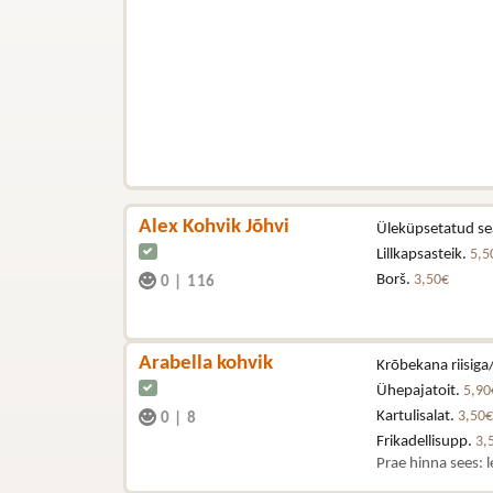
Alex Kohvik Jõhvi
Üleküpsetatud se
Lillkapsasteik.
5,5
Borš.
3,50€
0
|
116
Arabella kohvik
Krõbekana riisiga/
Ühepajatoit.
5,90
Kartulisalat.
3,50€
0
|
8
Frikadellisupp.
3,
Prae hinna sees: l