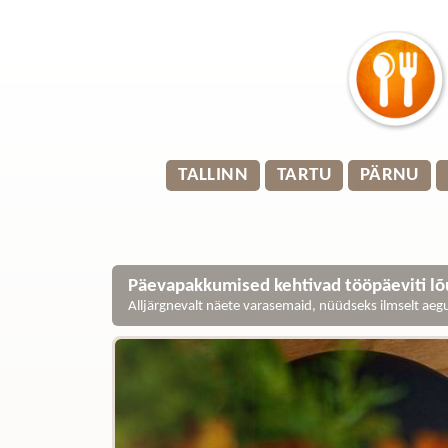
TALLINN
TARTU
PÄRNU
Päevapakkumised kehtivad tööpäeviti lõu
Alljärgnevalt näete varasemaid, nüüdseks ilmselt ae