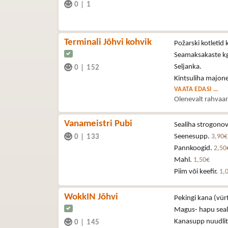
0
|
1
Terminali Jõhvi kohvik
Požarski kotletid 
Seamaksakaste k
Seljanka.
0
|
152
Kintsuliha majone
VAATA EDASI ...
Olenevalt rahvaa
Vanameistri Pubi
Sealiha strogono
Seenesupp.
3,90€
0
|
133
Pannkoogid.
2,50
Mahl.
1,50€
Piim või keefir.
1,
WokkIN Jõhvi
Pekingi kana (vür
Magus- hapu seal
Kanasupp nuudli
0
|
145