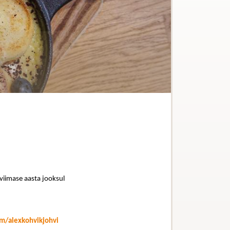
 viimase aasta jooksul
m/alexkohvikjohvi