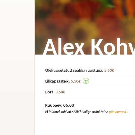
Alex Kohv
Üleküpsetatud sealiha juustuga.
5,50€
Lillkapsasteik.
5,50€
Borš.
3,50€
Kuupäev: 06.08
Ei leidnud sobivat sööki? Valige mõni teine
päevapraad
.