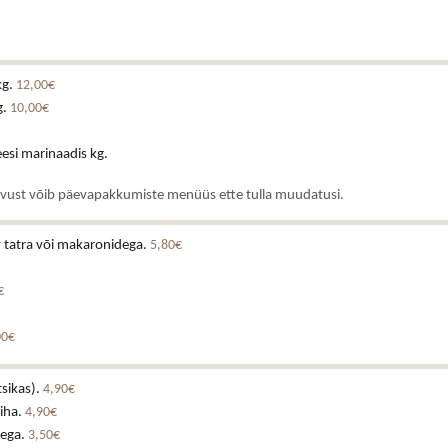
kg.
12,00€
g.
10,00€
esi marinaadis kg.
rvust võib päevapakkumiste menüüs ette tulla muudatusi.
v tatra või makaronidega.
5,80€
€
00€
tsikas).
4,90€
iha.
4,90€
tega.
3,50€