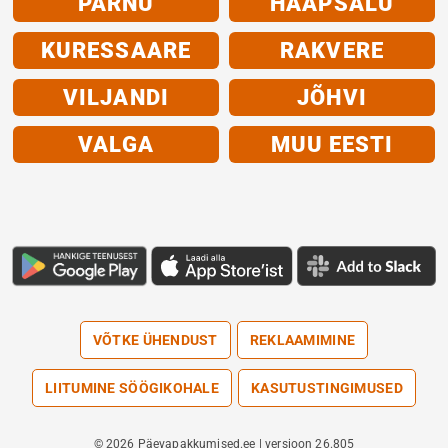
PÄRNU
HAAPSALU
KURESSAARE
RAKVERE
VILJANDI
JÕHVI
VALGA
MUU EESTI
VÕTKE ÜHENDUST
REKLAAMIMINE
LIITUMINE SÖÖGIKOHALE
KASUTUSTINGIMUSED
© 2026 Päevapakkumised.ee | versioon 26.805